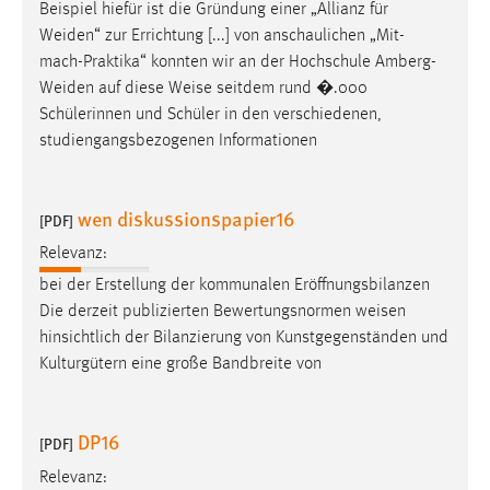
Beispiel hiefür ist die Gründung einer „Allianz für
Zweck:
Weiden“ zur Errichtung [...] von anschaulichen „Mit-
Dieser Cookie ist notwendig um sich an der Website
mach-Praktika“ konnten wir an der Hochschule Amberg-
einloggen zu können.
Weiden auf diese
Weise
seitdem rund �.000
Cookie Laufzeit:
Schülerinnen und Schüler in den verschiedenen,
24 Stunden
studiengangsbezogenen Informationen
wen diskussionspapier16
STATISTIK
[PDF]
Statistik Cookies erfassen Informationen anonym.
Relevanz:
Diese Informationen helfen uns zu verstehen, wie
bei der Erstellung der kommunalen Eröffnungsbilanzen
unsere Besucher unsere Website nutzen.
Die derzeit publizierten Bewertungsnormen
weisen
hinsichtlich der Bilanzierung von Kunstgegenständen und
Matomo
Kulturgütern eine große Bandbreite von
Name:
_pk_ref, _pk_cvar, _pk_id, _pk_ses
DP16
[PDF]
Zweck:
Relevanz:
Zugriffsstatistik