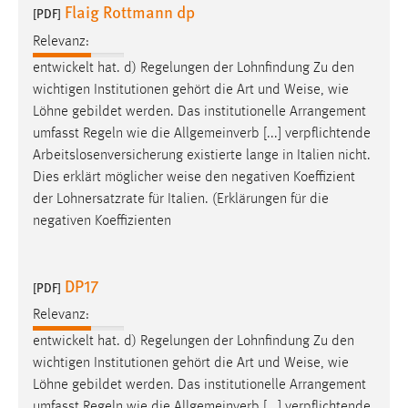
Flaig Rottmann dp
[PDF]
Conversion-Tracking
Relevanz:
Cookie Laufzeit:
entwickelt hat. d) Regelungen der Lohnfindung Zu den
3 Monate
wichtigen Institutionen gehört die Art und
Weise
, wie
Löhne gebildet werden. Das institutionelle Arrangement
Facebook Pixel
umfasst Regeln wie die Allgemeinverb [...] verpflichtende
Arbeitslosenversicherung existierte lange in Italien nicht.
Name:
Dies erklärt möglicher
weise
den negativen Koeffizient
_fbp
der Lohnersatzrate für Italien. (Erklärungen für die
Anbieter:
negativen Koeffizienten
Facebook
Zweck:
DP17
[PDF]
Conversion-Tracking
Relevanz:
Cookie Laufzeit:
entwickelt hat. d) Regelungen der Lohnfindung Zu den
3 Monate
wichtigen Institutionen gehört die Art und
Weise
, wie
Löhne gebildet werden. Das institutionelle Arrangement
umfasst Regeln wie die Allgemeinverb [...] verpflichtende