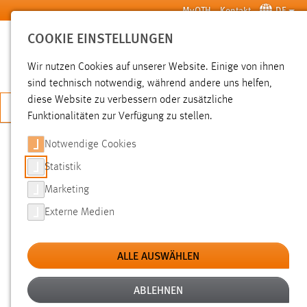
Zum Hauptinhalt springen
MyOTH
Kontakt
DE
COOKIE EINSTELLUNGEN
SUCHE
Wir nutzen Cookies auf unserer Website. Einige von ihnen
sind technisch notwendig, während andere uns helfen,
diese Website zu verbessern oder zusätzliche
JETZT BEWERBEN
Funktionalitäten zur Verfügung zu stellen.
Notwendige Cookies
SUCHE
Statistik
Marketing
FILTER
Externe Medien
Typ
ALLE AUSWÄHLEN
Erstellungsdatum
ABLEHNEN