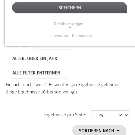
SPEICHERN
Alter
Details anzeigen
SUCHEN
Impressum
|
Datenschutz
NOTWENDIGE COOKIES
TYP: DATEIEN
Aktive Filter:
Notwendige Cookies ermöglichen grundlegende
ALTER: ÜBER EIN JAHR
Funktionen und sind für die einwandfreie Funktion der
Website erforderlich.
ALLE FILTER ENTFERNEN
Einverständnis
Gesucht nach "weis".
Es wurden 501 Ergebnisse gefunden.
Name:
Zeige Ergebnisse 76 bis 100 von 501.
cookie_consent
Zweck:
Ergebnisse pro Seite:
Dieser Cookie speichert die ausgewählten Einverständnis-
Optionen des Benutzers
SORTIEREN NACH
Cookie Laufzeit: