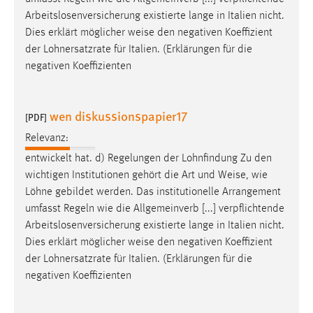
EXTERNE MEDIEN
Arbeitslosenversicherung existierte lange in Italien nicht.
Um Inhalte von Videoplattformen und Social Media
Dies erklärt möglicher
weise
den negativen Koeffizient
Plattformen anzeigen zu können, werden von diesen
der Lohnersatzrate für Italien. (Erklärungen für die
externen Medien Cookies gesetzt.
negativen Koeffizienten
YouTube
wen diskussionspapier17
[PDF]
Vimeo
Relevanz:
entwickelt hat. d) Regelungen der Lohnfindung Zu den
wichtigen Institutionen gehört die Art und
Weise
, wie
Löhne gebildet werden. Das institutionelle Arrangement
umfasst Regeln wie die Allgemeinverb [...] verpflichtende
Arbeitslosenversicherung existierte lange in Italien nicht.
Dies erklärt möglicher
weise
den negativen Koeffizient
der Lohnersatzrate für Italien. (Erklärungen für die
negativen Koeffizienten