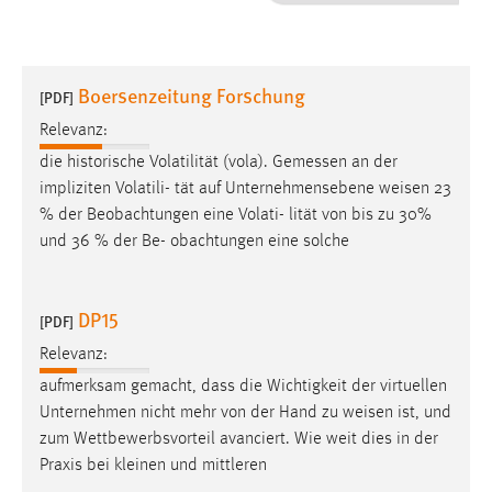
1 Jahr
Performance
Boersenzeitung Forschung
[PDF]
Name:
Relevanz:
staticfilecache
die historische Volatilität (vola). Gemessen an der
impliziten Volatili- tät auf Unternehmensebene
weisen
23
Zweck:
% der Beobachtungen eine Volati- lität von bis zu 30%
Für performante Seitenauslieferung wird in diesem Cookie
gespeichert, ob man eingeloggt ist.
und 36 % der Be- obachtungen eine solche
Sprachpräferenz
DP15
[PDF]
Name:
Relevanz:
site-language-preference
aufmerksam gemacht, dass die Wichtigkeit der virtuellen
Zweck:
Unternehmen nicht mehr von der Hand zu
weisen
ist, und
Das Cookie speichert die gewählte Sprache der Website.
zum Wettbewerbsvorteil avanciert. Wie weit dies in der
Praxis bei kleinen und mittleren
Cookie Laufzeit: