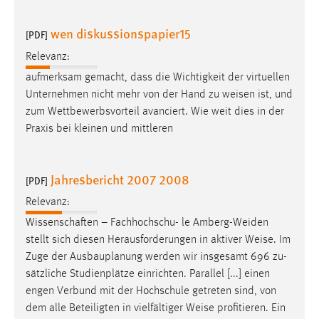
30 Tage
wen diskussionspapier15
[PDF]
Chat
Relevanz:
Name:
aufmerksam gemacht, dass die Wichtigkeit der virtuellen
MibewSessionID, MIBEW_UserID, mibew_locale, mibew-
Unternehmen nicht mehr von der Hand zu
weisen
ist, und
chat-frame-style-5e9dbeb1811c0446
zum Wettbewerbsvorteil avanciert. Wie weit dies in der
Praxis bei kleinen und mittleren
Zweck:
Wird benötigt um die Chatfunktion nutzen zu können.
Cookie Laufzeit:
Jahresbericht 2007 2008
[PDF]
MibewSessionID, mibew-chat-frame-style-
Relevanz:
5e9dbeb1811c0446 = Sitzungslaufzeit, mibew_locale = 3
Jahre, MIBEW_UserID = 1 Jahr
Wissenschaften – Fachhochschu- le Amberg-Weiden
stellt sich diesen Herausforderungen in aktiver
Weise
. Im
Zuge der Ausbauplanung werden wir insgesamt 696 zu-
Login
sätzliche Studienplätze einrichten. Parallel [...] einen
Name:
engen Verbund mit der Hochschule getreten sind, von
fe_user, be_user, be_lastLoginProvider
dem alle Beteiligten in vielfältiger
Weise
profitieren. Ein