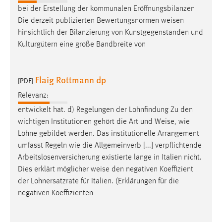
bei der Erstellung der kommunalen Eröffnungsbilanzen
Cookie Laufzeit:
Die derzeit publizierten Bewertungsnormen
weisen
Max. 13 Monate
hinsichtlich der Bilanzierung von Kunstgegenständen und
Kulturgütern eine große Bandbreite von
MARKETING
Flaig Rottmann dp
[PDF]
Marketing Cookies werden von Drittanbietern
verwendet, um personalisierte Werbung anzuzeigen.
Relevanz:
Sie tun dies, indem sie Besucher über Websites
entwickelt hat. d) Regelungen der Lohnfindung Zu den
hinweg verfolgen.
wichtigen Institutionen gehört die Art und
Weise
, wie
Löhne gebildet werden. Das institutionelle Arrangement
Google Ads
umfasst Regeln wie die Allgemeinverb [...] verpflichtende
Arbeitslosenversicherung existierte lange in Italien nicht.
Name:
Dies erklärt möglicher
weise
den negativen Koeffizient
_gcl_au
der Lohnersatzrate für Italien. (Erklärungen für die
Anbieter:
negativen Koeffizienten
Google Ireland Limited
Zweck: