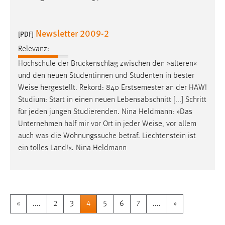
Newsletter 2009-2
[PDF]
Relevanz:
Hochschule der Brückenschlag zwischen den »älteren«
und den neuen Studentinnen und Studenten in bester
Weise
hergestellt. Rekord: 840 Erstsemester an der HAW!
Studium: Start in einen neuen Lebensabschnitt [...] Schritt
für jeden jungen Studierenden. Nina Heldmann: »Das
Unternehmen half mir vor Ort in jeder
Weise
, vor allem
auch was die Wohnungssuche betraf. Liechtenstein ist
ein tolles Land!«. Nina Heldmann
«
....
2
3
4
5
6
7
....
»