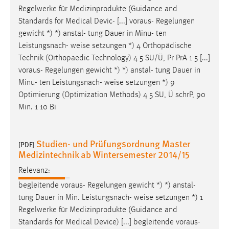
Zweck:
Regelwerke für Medizinprodukte (Guidance and
Dieser Cookie ist notwendig um sich an der Website
Standards for Medical Devic- [...] voraus- Regelungen
einloggen zu können.
gewicht *) *) anstal- tung Dauer in Minu- ten
Leistungsnach-
weise
setzungen *) 4 Orthopädische
Cookie Laufzeit:
Technik (Orthopaedic Technology) 4 5 SU/Ü, Pr PrA 1 5 [...]
24 Stunden
voraus- Regelungen gewicht *) *) anstal- tung Dauer in
Minu- ten Leistungsnach-
weise
setzungen *) 9
Optimierung (Optimization Methods) 4 5 SU, Ü schrP, 90
STATISTIK
Min. 1 10 Bi
Statistik Cookies erfassen Informationen anonym.
Diese Informationen helfen uns zu verstehen, wie
Studien- und Prüfungsordnung Master
unsere Besucher unsere Website nutzen.
[PDF]
Medizintechnik ab Wintersemester 2014/15
Matomo
Relevanz:
begleitende voraus- Regelungen gewicht *) *) anstal-
Name:
tung Dauer in Min. Leistungsnach-
weise
setzungen *) 1
_pk_ref, _pk_cvar, _pk_id, _pk_ses
Regelwerke für Medizinprodukte (Guidance and
Zweck:
Standards for Medical Device) [...] begleitende voraus-
Zugriffsstatistik