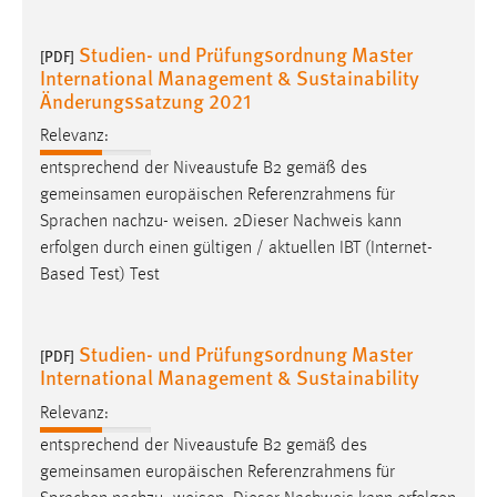
Conversion-Tracking
Studien- und Prüfungsordnung Master
[PDF]
Cookie Laufzeit:
International Management & Sustainability
3 Monate
Änderungssatzung 2021
Relevanz:
Facebook Pixel
entsprechend der Niveaustufe B2 gemäß des
gemeinsamen europäischen Referenzrahmens für
Name:
_fbp
Sprachen nachzu-
weisen
. 2Dieser Nachweis kann
erfolgen durch einen gültigen / aktuellen IBT (Internet-
Anbieter:
Based Test) Test
Facebook
Zweck:
Studien- und Prüfungsordnung Master
Conversion-Tracking
[PDF]
International Management & Sustainability
Cookie Laufzeit:
Relevanz:
3 Monate
entsprechend der Niveaustufe B2 gemäß des
gemeinsamen europäischen Referenzrahmens für