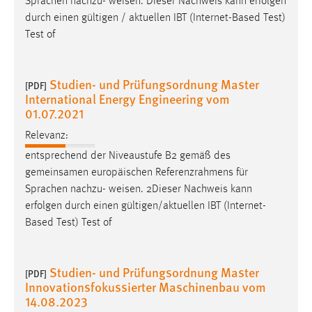
Sprachen nachzu-
weisen
. Dieser Nachweis kann erfolgen
EXTERNE MEDIEN
durch einen gültigen / aktuellen IBT (Internet-Based Test)
Um Inhalte von Videoplattformen und Social Media
Test of
Plattformen anzeigen zu können, werden von diesen
externen Medien Cookies gesetzt.
Studien- und Prüfungsordnung Master
[PDF]
YouTube
International Energy Engineering vom
01.07.2021
Vimeo
Relevanz:
entsprechend der Niveaustufe B2 gemäß des
gemeinsamen europäischen Referenzrahmens für
Sprachen nachzu-
weisen
. 2Dieser Nachweis kann
erfolgen durch einen gültigen/aktuellen IBT (Internet-
Based Test) Test of
Studien- und Prüfungsordnung Master
[PDF]
Innovationsfokussierter Maschinenbau vom
14.08.2023