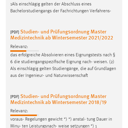
30 Tage
1Als einschlägig gelten der Abschluss eines
Bachelorstudiengangs der Fachrichtungen Verfahrens-
Chat
Name:
Studien- und Prüfungsordnung Master
[PDF]
Medizintechnik ab Wintersemester 2021/2022
MibewSessionID, MIBEW_UserID, mibew_locale, mibew-
chat-frame-style-5e9dbeb1811c0446
Relevanz:
Zweck:
das erfolgreiche Absolvieren eines Eignungstests nach §
Wird benötigt um die Chatfunktion nutzen zu können.
6 die studiengangspezifische Eignung nach-
weisen
. (2)
Als einschlägig gelten Studiengänge, die auf Grundlagen
Cookie Laufzeit:
aus der Ingenieur- und Naturwissenschaft
MibewSessionID, mibew-chat-frame-style-
5e9dbeb1811c0446 = Sitzungslaufzeit, mibew_locale = 3
Jahre, MIBEW_UserID = 1 Jahr
Studien- und Prüfungsordnung Master
[PDF]
Medizintechnik ab Wintersemester 2018/19
Login
Relevanz:
Name:
voraus- Regelungen gewicht *) *) anstal- tung Dauer in
fe_user, be_user, be_lastLoginProvider
Minu- ten Leistungsnach-
weise
setzungen *) 1