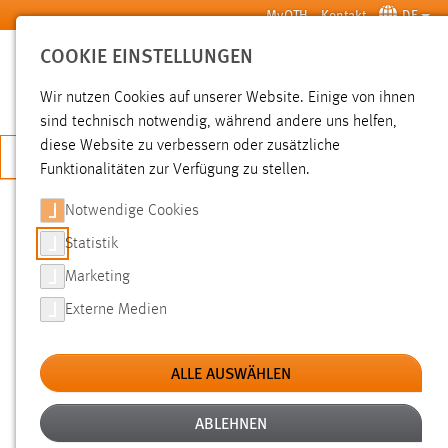
Zum Hauptinhalt springen
MyOTH
Kontakt
DE
COOKIE EINSTELLUNGEN
SUCHE
Wir nutzen Cookies auf unserer Website. Einige von ihnen
sind technisch notwendig, während andere uns helfen,
diese Website zu verbessern oder zusätzliche
JETZT BEWERBEN
Funktionalitäten zur Verfügung zu stellen.
Notwendige Cookies
SUCHE
Statistik
Marketing
FILTER
Externe Medien
Typ
ALLE AUSWÄHLEN
Erstellungsdatum
ABLEHNEN