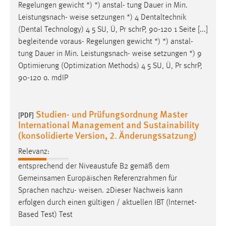
Regelungen gewicht *) *) anstal- tung Dauer in Min.
Cookie Laufzeit:
Leistungsnach-
weise
setzungen *) 4 Dentaltechnik
Max. 13 Monate
(Dental Technology) 4 5 SU, Ü, Pr schrP, 90-120 1 Seite [...]
begleitende voraus- Regelungen gewicht *) *) anstal-
tung Dauer in Min. Leistungsnach-
weise
setzungen *) 9
Optimierung (Optimization Methods) 4 5 SU, Ü, Pr schrP,
MARKETING
90-120 o. mdIP
Marketing Cookies werden von Drittanbietern
verwendet, um personalisierte Werbung anzuzeigen.
Sie tun dies, indem sie Besucher über Websites
Studien- und Prüfungsordnung Master
[PDF]
hinweg verfolgen.
International Management and Sustainability
(konsolidierte Version, 2. Änderungssatzung)
Google Ads
Relevanz:
Name:
entsprechend der Niveaustufe B2 gemäß dem
_gcl_au
Gemeinsamen Europäischen Referenzrahmen für
Sprachen nachzu-
weisen
. 2Dieser Nachweis kann
Anbieter:
erfolgen durch einen gültigen / aktuellen IBT (Internet-
Google Ireland Limited
Based Test) Test
Zweck: