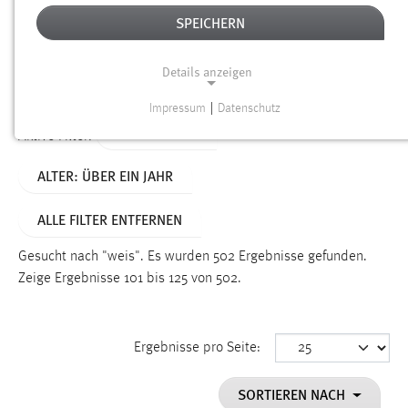
SPEICHERN
Alter
Details anzeigen
SUCHEN
Impressum
|
Datenschutz
NOTWENDIGE COOKIES
TYP: DATEIEN
Aktive Filter:
Notwendige Cookies ermöglichen grundlegende
ALTER: ÜBER EIN JAHR
Funktionen und sind für die einwandfreie Funktion der
Website erforderlich.
ALLE FILTER ENTFERNEN
Einverständnis
Gesucht nach "weis".
Es wurden 502 Ergebnisse gefunden.
Name:
Zeige Ergebnisse 101 bis 125 von 502.
cookie_consent
Zweck:
Ergebnisse pro Seite:
Dieser Cookie speichert die ausgewählten Einverständnis-
Optionen des Benutzers
SORTIEREN NACH
Cookie Laufzeit: