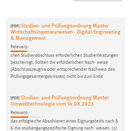
1 Jahr
Performance
Studien- und Prüfungsordnung Master
[PDF]
Wirtschaftsingenieurwesen - Digital Engineering
Name:
& Management
staticfilecache
Relevanz:
Zweck:
chen Studienabschluss erforderlichen Studienleistungen
Für performante Seitenauslieferung wird in diesem Cookie
bescheinigt. Sollten die erforderlichen Nach-
weise
gespeichert, ob man eingeloggt ist.
(Abschlusszeugnis oder entsprechender Nachweis des
Prüfungsgesamtergebnisses) nicht bis zum Ende
Sprachpräferenz
Name:
Studien- und Prüfungsordnung Master
[PDF]
site-language-preference
Umwelttechnologie vom 14.08.2023
Zweck:
Relevanz:
Das Cookie speichert die gewählte Sprache der Website.
das erfolgreiche Absolvieren eines Eignungstests nach §
Cookie Laufzeit:
6 die studiengangspezifische Eignung nach-
weisen
. (2)