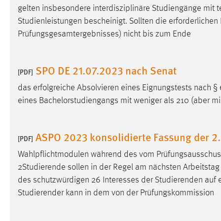
gelten insbesondere interdisziplinäre Studiengänge mit t
externen Medien Cookies gesetzt.
Studienleistungen bescheinigt. Sollten die erforderliche
YouTube
Prüfungsgesamtergebnisses) nicht bis zum Ende
Vimeo
SPO DE 21.07.2023 nach Senat
[PDF]
das erfolgreiche Absolvieren eines Eignungstests nach §
eines Bachelorstudiengangs mit weniger als 210 (aber m
ASPO 2023 konsolidierte Fassung der 2.
[PDF]
Wahlpflichtmodulen während des vom Prüfungsausschuss
2Studierende sollen in der Regel am nächsten Arbeitstag
des schutzwürdigen 26 Interesses der Studierenden auf 
Studierender kann in dem von der Prüfungskommission