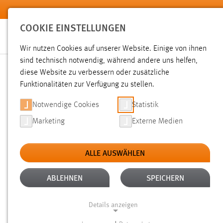
Zum Hauptinhalt springen
COOKIE EINSTELLUNGEN
Wir nutzen Cookies auf unserer Website. Einige von ihnen
sind technisch notwendig, während andere uns helfen,
diese Website zu verbessern oder zusätzliche
SUCHE
Funktionalitäten zur Verfügung zu stellen.
Notwendige Cookies
Statistik
Marketing
Externe Medien
ALLE AUSWÄHLEN
TYP: DATEIEN
ALTER: ÜBER EIN JAHR
Aktive Filter:
ABLEHNEN
SPEICHERN
Gesucht nach "weis".
Es wurden 65 Ergebnisse gefunden.
Z
Details anzeigen