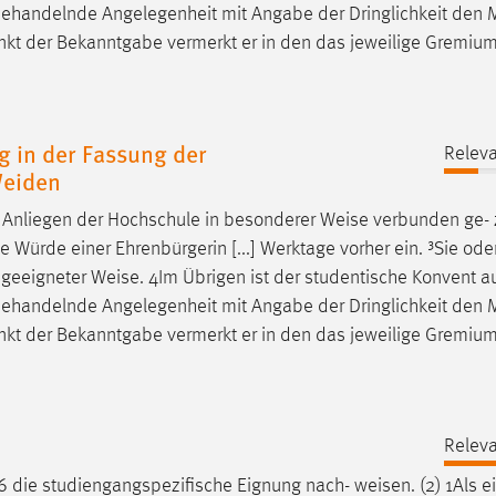
] behandelnde Angelegenheit mit Angabe der Dringlichkeit den 
nkt der Bekanntgabe vermerkt er in den das jeweilige Gremiu
 in der Fassung der
Releva
Weiden
en Anliegen der Hochschule in besonderer
Weise
verbunden ge- 
Würde einer Ehrenbürgerin [...] Werktage vorher ein. ³Sie oder
n geeigneter
Weise
. 4Im Übrigen ist der studentische Konvent a
] behandelnde Angelegenheit mit Angabe der Dringlichkeit den 
nkt der Bekanntgabe vermerkt er in den das jeweilige Gremiu
Releva
 6 die studiengangspezifische Eignung nach-
weisen
. (2) 1Als 