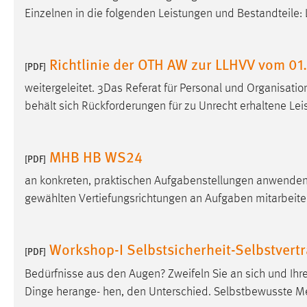
Einzelnen in die folgenden Leistungen und Bestandteile
Cookie Laufzeit:
MibewSessionID, mibew-chat-frame-
style-5e9dbeb1811c0446 =
Sitzungslaufzeit, mibew_locale = 3
Richtlinie der OTH AW zur LLHVV vom 01
Jahre, MIBEW_UserID = 1 Jahr
[PDF]
weitergeleitet. 3Das Referat für Personal und Organisation
Login
behält sich Rückforderungen für zu Unrecht erhaltene Lei
Name:
fe_user, be_user, be_lastLoginProvider
MHB HB WS24
Zweck:
Dieser Cookie ist notwendig um sich an
[PDF]
der Website einloggen zu können.
an konkreten, praktischen Aufgabenstellungen anwenden 
Cookie Laufzeit:
24 Stunden
gewählten Vertiefungsrichtungen an Aufgaben mitarbeite
Workshop-I Selbstsicherheit-Selbstver
STATISTIK
[PDF]
Statistik Cookies erfassen Informationen anonym.
Bedürfnisse aus den Augen? Zweifeln Sie an sich und Ih
Diese Informationen helfen uns zu verstehen, wie
Dinge herange- hen, den Unterschied. Selbstbewusste 
unsere Besucher unsere Website nutzen.