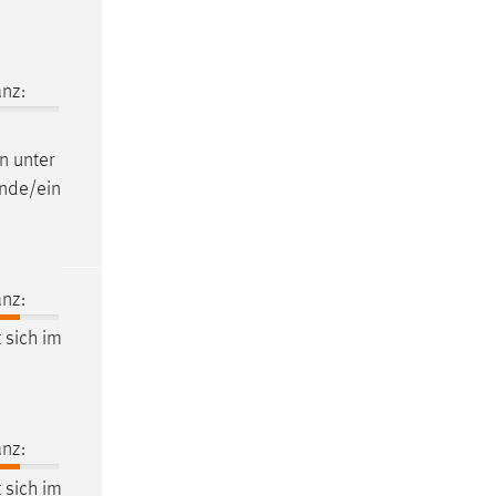
nz:
n unter
ende/ein
nz:
t sich im
nz:
t sich im