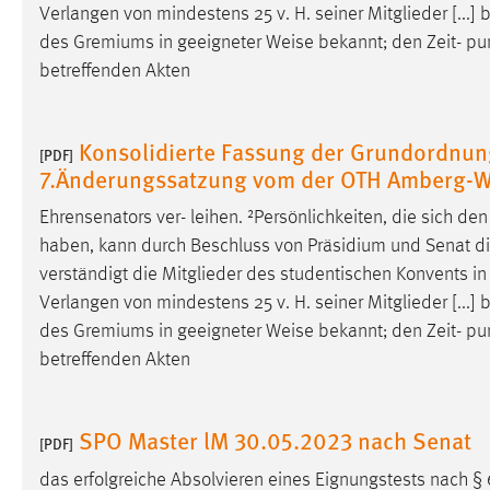
Verlangen von mindestens 25 v. H. seiner Mitglieder [...
Anbieter:
Google Ireland Limited
des Gremiums in geeigneter
Weise
bekannt; den Zeit- pu
Zweck:
Conversion-Tracking
betreffenden Akten
Cookie Laufzeit:
3 Monate
Konsolidierte Fassung der Grundordnung
[PDF]
Facebook Pixel
7.Änderungssatzung vom der OTH Amberg-
Name:
_fbp
Ehrensenators ver- leihen. ²Persönlichkeiten, die sich d
haben, kann durch Beschluss von Präsidium und Senat die 
Anbieter:
Facebook
verständigt die Mitglieder des studentischen Konvents i
Zweck:
Conversion-Tracking
Verlangen von mindestens 25 v. H. seiner Mitglieder [...
des Gremiums in geeigneter
Weise
bekannt; den Zeit- pu
Cookie Laufzeit:
3 Monate
betreffenden Akten
EXTERNE MEDIEN
SPO Master lM 30.05.2023 nach Senat
[PDF]
Um Inhalte von Videoplattformen und Social Media
das erfolgreiche Absolvieren eines Eignungstests nach §
Plattformen anzeigen zu können, werden von diesen