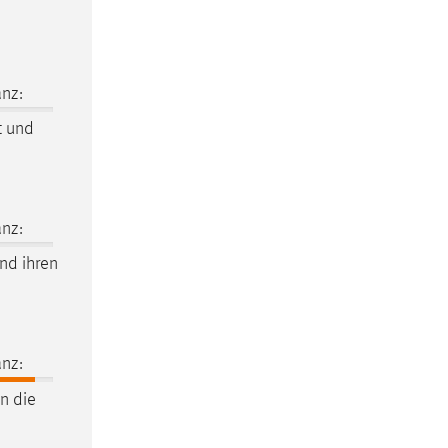
nz:
t und
nz:
nd ihren
nz:
an die