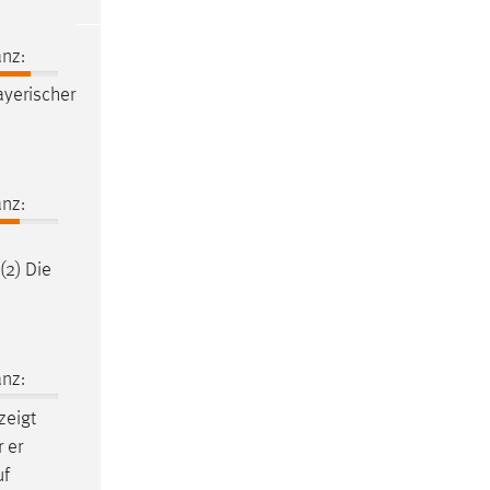
nz:
Bayerischer
nz:
(2) Die
nz:
zeigt
 er
uf