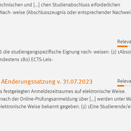
echnischen und [...] chen Studienabschluss erforderlichen
n Nach-
weise
(Abschlusszeugnis oder entsprechender Nachwei
Releva
 6 die studiengangspezifische Eignung nach-
weisen
. (2) 1Abs
indestens 180) ECTS-Leis-
 AEnderungssatzung v. 31.07.2023
Releva
 festgelegten Anmeldezeitraumes auf elektronische
Weise
.
 nach der Online-Prüfungsanmeldung über [...] werden unter 
elektronische
Weise
bekannt gegeben. (2) 1Eine Studierende/e