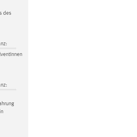
s des
nz:
olventInnen
nz:
Wahrung
in