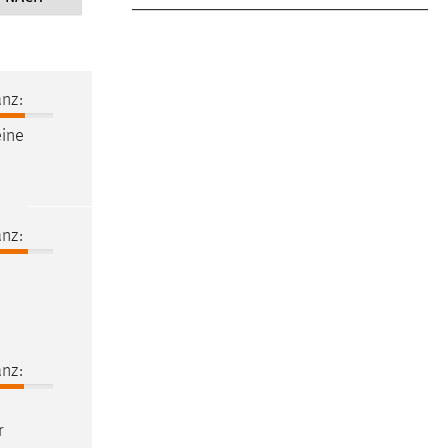
nz:
eine
nz:
nz:
r