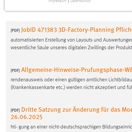
Impressum
|
Datenschutz
NOTWENDIGE COOKIES
Notwendige Cookies ermöglichen grundlegende
Funktionen und sind für die einwandfreie Funktion der
JobID 471383 3D-Factory-Planning Pflic
Website erforderlich.
[PDF]
automatisierten Erstellung von Layouts und Auswertunge
Einverständnis
wesentliche Säule unseres digitalen Zwillings der Produk
Name:
cookie_consent
Zweck:
Dieser Cookie speichert die
Allgemeine-Hinweise-Prufungsphase-WE
[PDF]
ausgewählten Einverständnis-Optionen
des Benutzers
rendenausweis oder einen gültigen amtlichen Lichtbilda
(Krankenkassenkarte etc.) werden nicht akzeptiert und füh
Cookie Laufzeit:
1 Jahr
Performance
Dritte Satzung zur Änderung für das M
[PDF]
26.06.2025
Name:
staticfilecache
hti- gung an einer nicht-deutschsprachigen Bildungsein
Zweck:
Für performante Seitenauslieferung wird