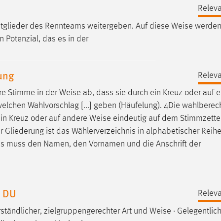
Releva
itglieder des Rennteams weitergeben. Auf diese
Weise
werden 
 Potenzial, das es in der
ung
Releva
hre Stimme in der
Weise
ab, dass sie durch ein Kreuz oder auf 
lchen Wahlvorschlag [...] geben (Häufelung). 4Die wahlberech
ein Kreuz oder auf andere
Weise
eindeutig auf dem Stimmzette
ser Gliederung ist das Wählerverzeichnis in alphabetischer Reih
 es muss den Namen, den Vornamen und die Anschrift der
n DU
Releva
rständlicher, zielgruppengerechter Art und
Weise
· Gelegentlic