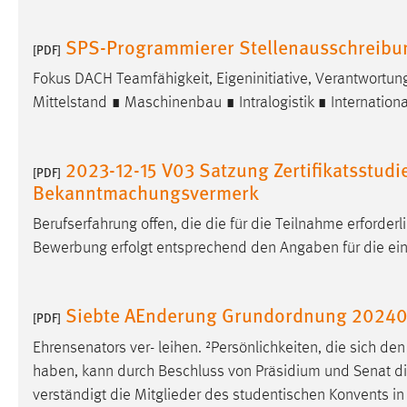
Matomo
SPS-Programmierer Stellenausschreibu
[PDF]
Name:
_pk_ref, _pk_cvar, _pk_id, _pk_ses
Fokus DACH Teamfähigkeit, Eigeninitiative, Verantwortungs ​
Mittelstand ∎ Maschinenbau ∎ Intralogistik ∎ Internation
Zweck:
Zugriffsstatistik
Cookie Laufzeit:
Max. 13 Monate
2023-12-15 V03 Satzung Zertifikatsstud
[PDF]
Bekanntmachungsvermerk
MARKETING
Berufserfahrung offen, die die für die Teilnahme erforder
Marketing Cookies werden von Drittanbietern
Bewerbung erfolgt entsprechend den Angaben für die einz
verwendet, um personalisierte Werbung anzuzeigen.
Sie tun dies, indem sie Besucher über Websites
Siebte AEnderung Grundordnung 20240
hinweg verfolgen.
[PDF]
Ehrensenators ver- leihen. ²Persönlichkeiten, die sich d
Google Ads
haben, kann durch Beschluss von Präsidium und Senat die 
Name:
_gcl_au
verständigt die Mitglieder des studentischen Konvents i