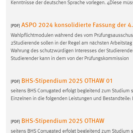
Kenntnisse der deutschen Sprache vorlegen. 4Diese müs
in diesem Cookie gespeichert, ob man
eingeloggt ist.
ASPO 2024 konsolidierte Fassung der 4
[PDF]
Sprachpräferenz
Wahlpflichtmodulen während des vom Prüfungsausschuss
Name:
site-language-preference
2Studierende sollen in der Regel am nächsten Arbeitstag
Wahrung des schutzwürdigen Interesses der Studierende
Zweck:
Das Cookie speichert die gewählte
Studierender kann in dem von der Prüfungskommission
Sprache der Website.
Cookie Laufzeit:
30 Tage
BHS-Stipendium 2025 OTHAW 01
[PDF]
Chat
seitens BHS Corrugated erfolgt begleitend zum Studium s
Name:
Einzelnen in die folgenden Leistungen und Bestandteile
MibewSessionID, MIBEW_UserID,
mibew_locale, mibew-chat-frame-style-
5e9dbeb1811c0446
BHS-Stipendium 2025 OTHAW
[PDF]
Zweck:
Wird benötigt um die Chatfunktion
nutzen zu können.
seitens BHS Corrugated erfolgt begleitend zum Studium s