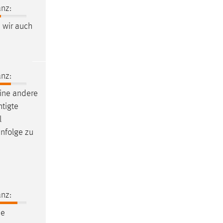
nz:
wir auch
nz:
eine andere
tigte
l
enfolge zu
nz:
he