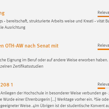
ng
Releva
‐ bereitschaft, strukturierte Arbeits ​
weise
und Kreati ​‐ vität 
ale Ausrichtung
ien OTH-AW nach Senat mit
Releva
liche Eignung im Beruf oder auf andere
Weise
erworben haben. 
elnen Zertifikatsstudien
208 1
Releva
en Anliegen der Hochschule in besonderer
Weise
verbunden ge- 
Würde einer Ehrenbürgerin [...] Werktage vorher ein. ³Sie oder
n geeigneter
Weise
. 4Im Übrigen ist der studentische Konvent a