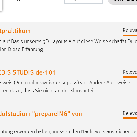
htpraktikum
Releva
n auf Basis unseres 3D-Layouts • Auf diese
Weise
schaffst Du 
tion Diese Erfahrung
BIS STUDIS de-1 01
Releva
usweis (Personalausweis/Reisepass) vor. Andere Aus-
weise
ren dazu, dass Sie nicht an der Klausur teil-
odulstudium "prepareING" vom
Releva
richtung erworben haben, müssen den Nach-
weis
ausreichende