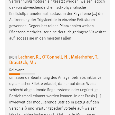
Verbrennungsmotoren eingesetzt werden,
weisen
jedoch
da- von abweichende chemisch-physikalische
Kraftstoffparameter auf, sodass in der Regel eine [...] die
Auftrennung der Trigylceride in einzelne Fettsäuren
gewonnen. Gegenüber reinen Pflanzenölen
weisen
Pflanzenölmethyles- ter eine deutlich geringere Viskosität
auf, sodass sie in den meisten Fällen
Lechner, R., O´Connell, N., Meierhofer, T.,
[PDF]
Brautsch, M.:
Relevanz:
umfassende Beurteilung des Anlagenbetriebs inklusive
dynamischer Effekte erlaubt, da nur auf diese
Weise
schlecht abgestimmte Regelsysteme oder ungünstige
Betriebsmodi erkannt werden können. In der Praxis [...]
inwieweit der modulierende Betrieb in Bezug auf den
Verschleiß und Wartungsbedarf Vorteile auf-
weisen
könnte, fehlen bislang noch. Optimierte Monitoring-,