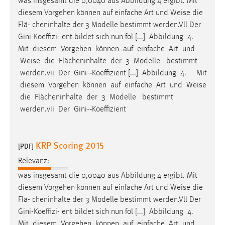
was insgesamt die 0,0040 aus Abbildung 4 ergibt. Mit
Conversion-Tracking
diesem Vorgehen können auf einfache Art und
Weise
die
Flä- cheninhalte der 3 Modelle bestimmt werden.Vll Der
Cookie Laufzeit:
Gini-Koeffizi- ent bildet sich nun fol [...] Abbildung 4.
3 Monate
Mit diesem Vorgehen können auf einfache Art und
Weise
die Flächeninhalte der 3 Modelle bestimmt
Facebook Pixel
werden.vii Der Gini-­‐Koeffizient [...] Abbildung 4. Mit
diesem Vorgehen können auf einfache Art und
Weise
Name:
die Flächeninhalte der 3 Modelle bestimmt
_fbp
werden.vii Der Gini-­‐Koeffizient
Anbieter:
Facebook
KRP Scoring 2015
[PDF]
Zweck:
Conversion-Tracking
Relevanz:
was insgesamt die 0,0040 aus Abbildung 4 ergibt. Mit
Cookie Laufzeit:
diesem Vorgehen können auf einfache Art und
Weise
die
3 Monate
Flä- cheninhalte der 3 Modelle bestimmt werden.Vll Der
Gini-Koeffizi- ent bildet sich nun fol [...] Abbildung 4.
Mit diesem Vorgehen können auf einfache Art und