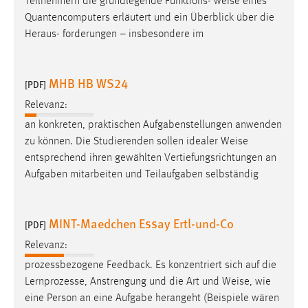
Teilnehmern die grundlegende Funktions-
weise
eines
Quantencomputers erläutert und ein Überblick über die
Heraus- forderungen – insbesondere im
MHB HB WS24
[PDF]
Relevanz:
an konkreten, praktischen Aufgabenstellungen anwenden
zu können. Die Studierenden sollen idealer
Weise
entsprechend ihren gewählten Vertiefungsrichtungen an
Aufgaben mitarbeiten und Teilaufgaben selbständig
MINT-Maedchen Essay Ertl-und-Co
[PDF]
Relevanz:
prozessbezogene Feedback. Es konzentriert sich auf die
Lernprozesse, Anstrengung und die Art und
Weise
, wie
eine Person an eine Aufgabe herangeht (Beispiele wären