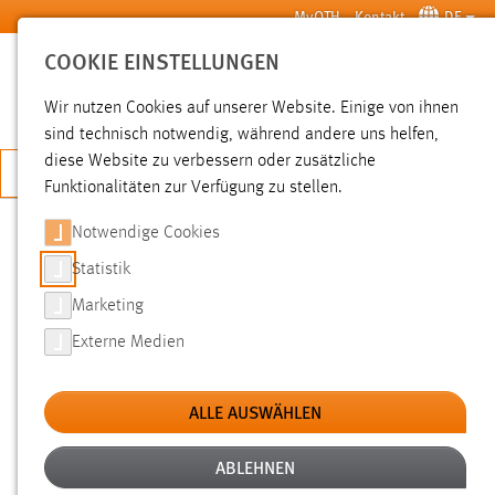
Zum Hauptinhalt springen
MyOTH
Kontakt
DE
COOKIE EINSTELLUNGEN
SUCHE
Wir nutzen Cookies auf unserer Website. Einige von ihnen
sind technisch notwendig, während andere uns helfen,
diese Website zu verbessern oder zusätzliche
JETZT BEWERBEN
Funktionalitäten zur Verfügung zu stellen.
Notwendige Cookies
SUCHE
Statistik
Marketing
FILTER
Externe Medien
Typ
ALLE AUSWÄHLEN
Erstellungsdatum
ABLEHNEN