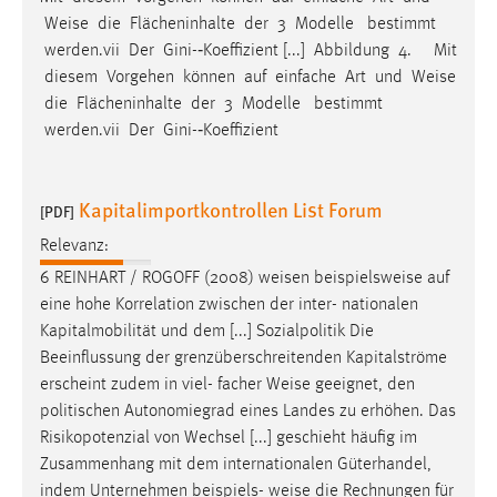
EXTERNE MEDIEN
Weise
die Flächeninhalte der 3 Modelle bestimmt
Um Inhalte von Videoplattformen und Social Media
werden.vii Der Gini-­‐Koeffizient [...] Abbildung 4. Mit
Plattformen anzeigen zu können, werden von diesen
diesem Vorgehen können auf einfache Art und
Weise
externen Medien Cookies gesetzt.
die Flächeninhalte der 3 Modelle bestimmt
werden.vii Der Gini-­‐Koeffizient
YouTube
Kapitalimportkontrollen List Forum
[PDF]
Vimeo
Relevanz:
6 REINHART / ROGOFF (2008)
weisen
beispielsweise auf
eine hohe Korrelation zwischen der inter- nationalen
Kapitalmobilität und dem [...] Sozialpolitik Die
Beeinflussung der grenzüberschreitenden Kapitalströme
erscheint zudem in viel- facher
Weise
geeignet, den
politischen Autonomiegrad eines Landes zu erhöhen. Das
Risikopotenzial von Wechsel [...] geschieht häufig im
Zusammenhang mit dem internationalen Güterhandel,
indem Unternehmen beispiels-
weise
die Rechnungen für