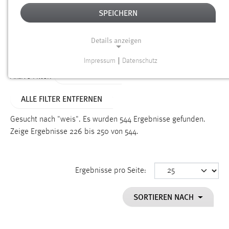
SPEICHERN
Alter
Details anzeigen
SUCHEN
Impressum
|
Datenschutz
NOTWENDIGE COOKIES
TYP: DATEIEN
Aktive Filter:
Notwendige Cookies ermöglichen grundlegende
ALLE FILTER ENTFERNEN
Funktionen und sind für die einwandfreie Funktion der
Website erforderlich.
Gesucht nach "weis".
Es wurden 544 Ergebnisse gefunden.
Zeige Ergebnisse 226 bis 250 von 544.
Einverständnis
Name:
cookie_consent
Ergebnisse pro Seite:
Zweck:
SORTIEREN NACH
Dieser Cookie speichert die ausgewählten Einverständnis-
Optionen des Benutzers
Cookie Laufzeit: