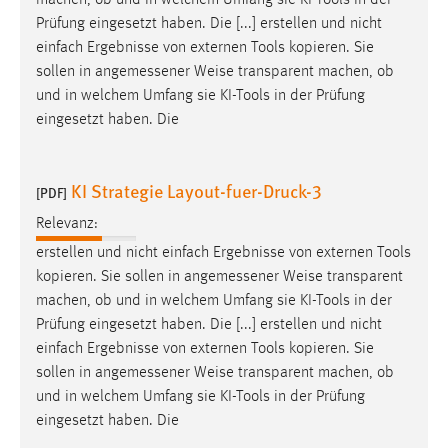
machen, ob und in welchem Umfang sie KI-Tools in der
30 Tage
Prüfung eingesetzt haben. Die [...] erstellen und nicht
einfach Ergebnisse von externen Tools kopieren. Sie
Chat
sollen in angemessener
Weise
transparent machen, ob
und in welchem Umfang sie KI-Tools in der Prüfung
Name:
eingesetzt haben. Die
MibewSessionID, MIBEW_UserID, mibew_locale, mibew-
chat-frame-style-5e9dbeb1811c0446
Zweck:
KI Strategie Layout-fuer-Druck-3
[PDF]
Wird benötigt um die Chatfunktion nutzen zu können.
Relevanz:
Cookie Laufzeit:
erstellen und nicht einfach Ergebnisse von externen Tools
MibewSessionID, mibew-chat-frame-style-
kopieren. Sie sollen in angemessener
Weise
transparent
5e9dbeb1811c0446 = Sitzungslaufzeit, mibew_locale = 3
machen, ob und in welchem Umfang sie KI-Tools in der
Jahre, MIBEW_UserID = 1 Jahr
Prüfung eingesetzt haben. Die [...] erstellen und nicht
einfach Ergebnisse von externen Tools kopieren. Sie
Login
sollen in angemessener
Weise
transparent machen, ob
und in welchem Umfang sie KI-Tools in der Prüfung
Name:
eingesetzt haben. Die
fe_user, be_user, be_lastLoginProvider