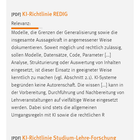
Zweck:
KI-Richtlinie REDIG
Dieser Cookie ist notwendig um sich an der Website
[PDF]
einloggen zu können.
Relevanz:
Cookie Laufzeit:
Modelle, die Grenzen der Generalisierung sowie die
24 Stunden
insgesamte Aussagekraft in angemessener
Weise
dokumentieren. Soweit möglich und rechtlich zulässig,
sollen Modelle, Datensätze, Code, Parameter [...]
STATISTIK
Analyse, Strukturierung oder Auswertung von Inhalten
eingesetzt, ist dieser Einsatz in geeigneter
Weise
Statistik Cookies erfassen Informationen anonym.
kenntlich zu machen (vgl. Abschnitt 2.1). KI-Systeme
Diese Informationen helfen uns zu verstehen, wie
begründen keine Autorenschaft. Die wissen [...] kann in
unsere Besucher unsere Website nutzen.
der Vorbereitung, Durchführung und Nachbereitung von
Lehrveranstaltungen auf vielfältige
Weise
eingesetzt
Matomo
werden. Dabei sind stets die allgemeinen
Name:
Umgangsregeln mit KI sowie die rechtlichen R
_pk_ref, _pk_cvar, _pk_id, _pk_ses
Zweck:
KI-Richtlinie Studium-Lehre-Forschung
[PDF]
Zugriffsstatistik