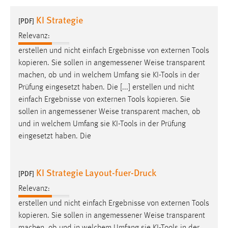
1 Jahr
KI Strategie
[PDF]
Relevanz:
Performance
erstellen und nicht einfach Ergebnisse von externen Tools
Name:
kopieren. Sie sollen in angemessener
Weise
transparent
staticfilecache
machen, ob und in welchem Umfang sie KI-Tools in der
Prüfung eingesetzt haben. Die [...] erstellen und nicht
Zweck:
einfach Ergebnisse von externen Tools kopieren. Sie
Für performante Seitenauslieferung wird in diesem Cookie
gespeichert, ob man eingeloggt ist.
sollen in angemessener
Weise
transparent machen, ob
und in welchem Umfang sie KI-Tools in der Prüfung
eingesetzt haben. Die
Sprachpräferenz
Name:
KI Strategie Layout-fuer-Druck
site-language-preference
[PDF]
Relevanz:
Zweck:
Das Cookie speichert die gewählte Sprache der Website.
erstellen und nicht einfach Ergebnisse von externen Tools
kopieren. Sie sollen in angemessener
Weise
transparent
Cookie Laufzeit: