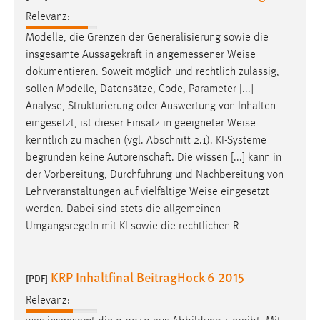
Relevanz:
Cookie Laufzeit:
Modelle, die Grenzen der Generalisierung sowie die
Max. 13 Monate
insgesamte Aussagekraft in angemessener
Weise
dokumentieren. Soweit möglich und rechtlich zulässig,
sollen Modelle, Datensätze, Code, Parameter [...]
MARKETING
Analyse, Strukturierung oder Auswertung von Inhalten
Marketing Cookies werden von Drittanbietern
eingesetzt, ist dieser Einsatz in geeigneter
Weise
verwendet, um personalisierte Werbung anzuzeigen.
kenntlich zu machen (vgl. Abschnitt 2.1). KI-Systeme
Sie tun dies, indem sie Besucher über Websites
begründen keine Autorenschaft. Die wissen [...] kann in
hinweg verfolgen.
der Vorbereitung, Durchführung und Nachbereitung von
Lehrveranstaltungen auf vielfältige
Weise
eingesetzt
Google Ads
werden. Dabei sind stets die allgemeinen
Umgangsregeln mit KI sowie die rechtlichen R
Name:
_gcl_au
KRP Inhaltfinal BeitragHock 6 2015
Anbieter:
[PDF]
Google Ireland Limited
Relevanz:
Zweck: