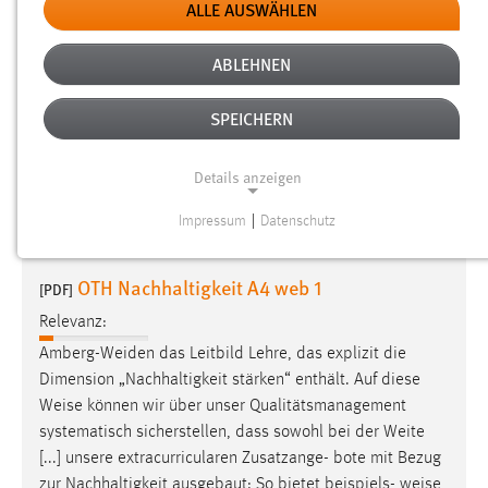
ALLE AUSWÄHLEN
MAPR-hochschuluebergreifende Module
[PDF]
2026SoSe
ABLEHNEN
Relevanz:
SPEICHERN
zwingend. Lernziele: Im Laufe der Vorlesung soll den
Teilnehmern die grundlegende Funktions-
weise
eines
Details anzeigen
Quantencomputers erläutert und ein Überblick über die
Heraus- forderungen – insbesondere im
Impressum
|
Datenschutz
NOTWENDIGE COOKIES
Notwendige Cookies ermöglichen grundlegende
OTH Nachhaltigkeit A4 web 1
[PDF]
Funktionen und sind für die einwandfreie Funktion der
Relevanz:
Website erforderlich.
Amberg-Weiden das Leitbild Lehre, das explizit die
Einverständnis
Dimension „Nachhaltigkeit stärken“ enthält. Auf diese
Weise
können wir über unser Qualitätsmanagement
Name:
systematisch sicherstellen, dass sowohl bei der Weite
cookie_consent
[...] unsere extracurricularen Zusatzange- bote mit Bezug
zur Nachhaltigkeit ausgebaut: So bietet beispiels-
weise
Zweck: