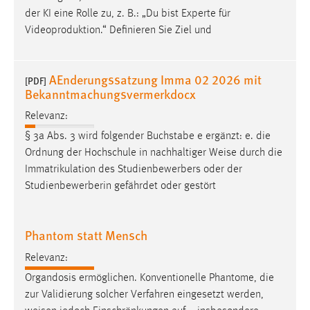
Name:
der KI eine Rolle zu, z. B.: „Du bist Experte für
_pk_ref, _pk_cvar, _pk_id, _pk_ses
Videoproduktion.“ Definieren Sie Ziel und
Zweck:
Zugriffsstatistik
AEnderungssatzung Imma 02 2026 mit
[PDF]
Cookie Laufzeit:
Bekanntmachungsvermerkdocx
Max. 13 Monate
Relevanz:
§ 3a Abs. 3 wird folgender Buchstabe e ergänzt: e. die
MARKETING
Ordnung der Hochschule in nachhaltiger
Weise
durch die
Immatrikulation des Studienbewerbers oder der
Marketing Cookies werden von Drittanbietern
Studienbewerberin gefährdet oder gestört
verwendet, um personalisierte Werbung anzuzeigen.
Sie tun dies, indem sie Besucher über Websites
hinweg verfolgen.
Phantom statt Mensch
Google Ads
Relevanz:
Organdosis ermöglichen. Konventionelle Phantome, die
Name:
zur Validierung solcher Verfahren eingesetzt werden,
_gcl_au