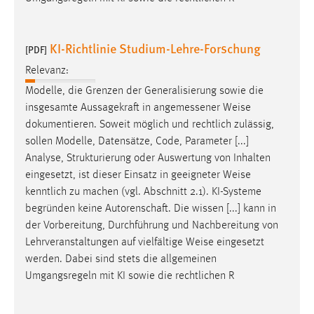
3 Monate
KI-Richtlinie Studium-Lehre-Forschung
[PDF]
EXTERNE MEDIEN
Relevanz:
Um Inhalte von Videoplattformen und Social Media
Modelle, die Grenzen der Generalisierung sowie die
Plattformen anzeigen zu können, werden von diesen
insgesamte Aussagekraft in angemessener
Weise
externen Medien Cookies gesetzt.
dokumentieren. Soweit möglich und rechtlich zulässig,
sollen Modelle, Datensätze, Code, Parameter [...]
YouTube
Analyse, Strukturierung oder Auswertung von Inhalten
eingesetzt, ist dieser Einsatz in geeigneter
Weise
kenntlich zu machen (vgl. Abschnitt 2.1). KI-Systeme
Vimeo
begründen keine Autorenschaft. Die wissen [...] kann in
der Vorbereitung, Durchführung und Nachbereitung von
Lehrveranstaltungen auf vielfältige
Weise
eingesetzt
werden. Dabei sind stets die allgemeinen
Umgangsregeln mit KI sowie die rechtlichen R