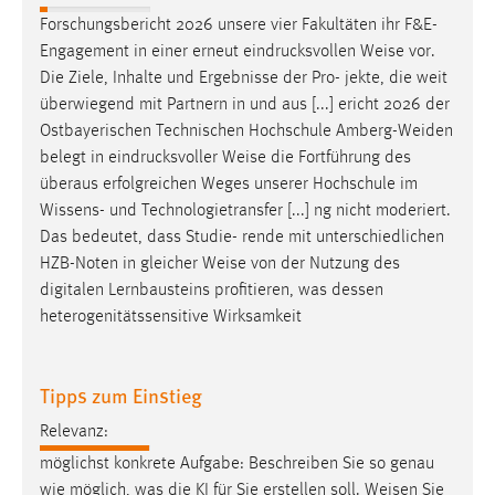
Login
Forschungsbericht 2026 unsere vier Fakultäten ihr F&E-
Name:
Engagement in einer erneut eindrucksvollen
Weise
vor.
fe_user, be_user, be_lastLoginProvider
Die Ziele, Inhalte und Ergebnisse der Pro- jekte, die weit
überwiegend mit Partnern in und aus [...] ericht 2026 der
Zweck:
Ostbayerischen Technischen Hochschule Amberg-Weiden
Dieser Cookie ist notwendig um sich an der Website
belegt in eindrucksvoller
Weise
die Fortführung des
einloggen zu können.
überaus erfolgreichen Weges unserer Hochschule im
Cookie Laufzeit:
Wissens- und Technologietransfer [...] ng nicht moderiert.
24 Stunden
Das bedeutet, dass Studie- rende mit unterschiedlichen
HZB-Noten in gleicher
Weise
von der Nutzung des
digitalen Lernbausteins profitieren, was dessen
STATISTIK
heterogenitätssensitive Wirksamkeit
Statistik Cookies erfassen Informationen anonym.
Diese Informationen helfen uns zu verstehen, wie
Tipps zum Einstieg
unsere Besucher unsere Website nutzen.
Relevanz:
Matomo
möglichst konkrete Aufgabe: Beschreiben Sie so genau
wie möglich, was die KI für Sie erstellen soll.
Weisen
Sie