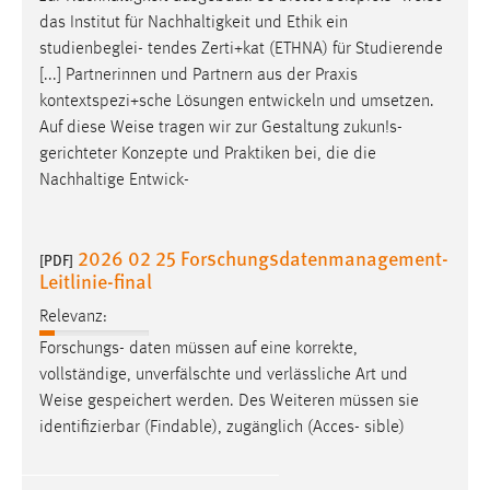
Dieser Cookie speichert die ausgewählten Einverständnis-
das Institut für Nachhaltigkeit und Ethik ein
Optionen des Benutzers
studienbeglei- tendes Zerti+kat (ETHNA) für Studierende
[...] Partnerinnen und Partnern aus der Praxis
Cookie Laufzeit:
kontextspezi+sche Lösungen entwickeln und umsetzen.
1 Jahr
Auf diese
Weise
tragen wir zur Gestaltung zukun!s-
gerichteter Konzepte und Praktiken bei, die die
Performance
Nachhaltige Entwick-
Name:
staticfilecache
2026 02 25 Forschungsdatenmanagement-
[PDF]
Leitlinie-final
Zweck:
Für performante Seitenauslieferung wird in diesem Cookie
Relevanz:
gespeichert, ob man eingeloggt ist.
Forschungs- daten müssen auf eine korrekte,
vollständige, unverfälschte und verlässliche Art und
Sprachpräferenz
Weise
gespeichert werden. Des Weiteren müssen sie
identifizierbar (Findable), zugänglich (Acces- sible)
Name:
site-language-preference