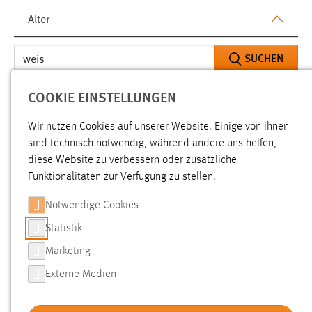
Alter
SUCHEN
COOKIE EINSTELLUNGEN
ALTER: 1 BIS 6 MONATE
Aktive Filter:
Wir nutzen Cookies auf unserer Website. Einige von ihnen
ALLE FILTER ENTFERNEN
sind technisch notwendig, während andere uns helfen,
diese Website zu verbessern oder zusätzliche
Gesucht nach "weis".
Es wurden 17 Ergebnisse gefunden.
Funktionalitäten zur Verfügung zu stellen.
Zeige Ergebnisse 1 bis 17 von 17.
Notwendige Cookies
Statistik
Ergebnisse pro Seite:
Marketing
SORTIEREN NACH
Externe Medien