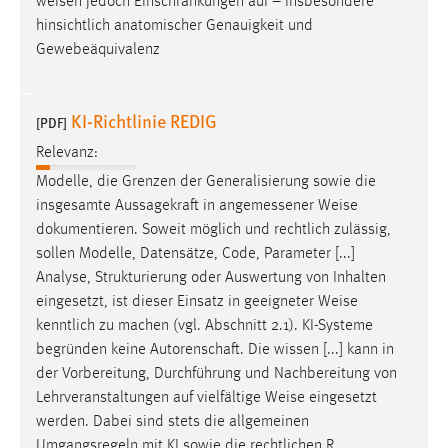
weisen
jedoch Einschränkungen auf – insbesondere
Anbieter:
hinsichtlich anatomischer Genauigkeit und
Google Ireland Limited
Gewebeäquivalenz
Zweck:
Conversion-Tracking
KI-Richtlinie REDIG
[PDF]
Cookie Laufzeit:
Relevanz:
3 Monate
Modelle, die Grenzen der Generalisierung sowie die
insgesamte Aussagekraft in angemessener
Weise
Facebook Pixel
dokumentieren. Soweit möglich und rechtlich zulässig,
sollen Modelle, Datensätze, Code, Parameter [...]
Name:
Analyse, Strukturierung oder Auswertung von Inhalten
_fbp
eingesetzt, ist dieser Einsatz in geeigneter
Weise
Anbieter:
kenntlich zu machen (vgl. Abschnitt 2.1). KI-Systeme
Facebook
begründen keine Autorenschaft. Die wissen [...] kann in
der Vorbereitung, Durchführung und Nachbereitung von
Zweck:
Lehrveranstaltungen auf vielfältige
Weise
eingesetzt
Conversion-Tracking
werden. Dabei sind stets die allgemeinen
Cookie Laufzeit:
Umgangsregeln mit KI sowie die rechtlichen R