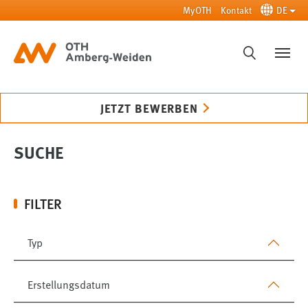
Zum Hauptinhalt springen
MyOTH
Kontakt
DE
SUCHE
JETZT BEWERBEN
SUCHE
FILTER
Typ
Erstellungsdatum