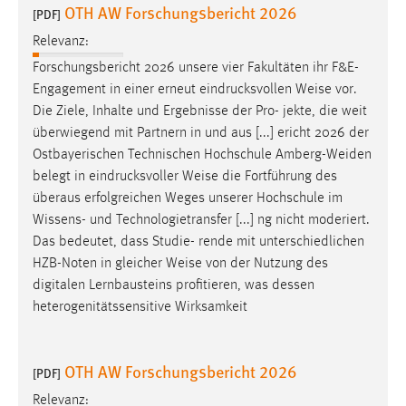
OTH AW Forschungsbericht 2026
Zweck:
[PDF]
Das Cookie speichert die gewählte Sprache der Website.
Relevanz:
Cookie Laufzeit:
Forschungsbericht 2026 unsere vier Fakultäten ihr F&E-
30 Tage
Engagement in einer erneut eindrucksvollen
Weise
vor.
Die Ziele, Inhalte und Ergebnisse der Pro- jekte, die weit
Chat
überwiegend mit Partnern in und aus [...] ericht 2026 der
Ostbayerischen Technischen Hochschule Amberg-Weiden
Name:
belegt in eindrucksvoller
Weise
die Fortführung des
MibewSessionID, MIBEW_UserID, mibew_locale, mibew-
überaus erfolgreichen Weges unserer Hochschule im
chat-frame-style-5e9dbeb1811c0446
Wissens- und Technologietransfer [...] ng nicht moderiert.
Das bedeutet, dass Studie- rende mit unterschiedlichen
Zweck:
Wird benötigt um die Chatfunktion nutzen zu können.
HZB-Noten in gleicher
Weise
von der Nutzung des
digitalen Lernbausteins profitieren, was dessen
Cookie Laufzeit:
heterogenitätssensitive Wirksamkeit
MibewSessionID, mibew-chat-frame-style-
5e9dbeb1811c0446 = Sitzungslaufzeit, mibew_locale = 3
Jahre, MIBEW_UserID = 1 Jahr
OTH AW Forschungsbericht 2026
[PDF]
Relevanz: