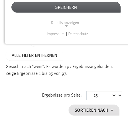
SPEICHERN
Alter
Details anzeigen
SUCHEN
Impressum
|
Datenschutz
NOTWENDIGE COOKIES
ALTER: ÜBER EIN JAHR
Aktive Filter:
Notwendige Cookies ermöglichen grundlegende
ALLE FILTER ENTFERNEN
Funktionen und sind für die einwandfreie Funktion der
Website erforderlich.
Gesucht nach "weis".
Es wurden 97 Ergebnisse gefunden.
Zeige Ergebnisse 1 bis 25 von 97.
Einverständnis
Name:
cookie_consent
Ergebnisse pro Seite:
Zweck:
SORTIEREN NACH
Dieser Cookie speichert die ausgewählten Einverständnis-
Optionen des Benutzers
Cookie Laufzeit: