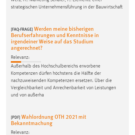
Weis
, H.: Marketing Schäfer, F.: Elemente einer
30 Tage
strategischen Unternehmensführung in der Bauwirtschaft
Chat
Werden meine bisherigen
[FAQ-FRAGE]
Name:
Berufserfahrungen und Kenntnisse in
MibewSessionID, MIBEW_UserID, mibew_locale, mibew-
irgendeiner Weise auf das Studium
chat-frame-style-5e9dbeb1811c0446
angerechnet?
Zweck:
Relevanz:
Wird benötigt um die Chatfunktion nutzen zu können.
Außerhalb des Hochschulbereichs erworbene
Cookie Laufzeit:
Kompetenzen dürfen höchstens die Hälfte der
MibewSessionID, mibew-chat-frame-style-
nachzuweisenden Kompetenzen ersetzen. Über die
5e9dbeb1811c0446 = Sitzungslaufzeit, mibew_locale = 3
Vergleichbarkeit und Anrechenbarkeit von Leistungen
Jahre, MIBEW_UserID = 1 Jahr
und von außerha
Login
Wahlordnung OTH 2021 mit
[PDF]
Bekanntmachung
Name:
fe_user, be_user, be_lastLoginProvider
Relevanz: