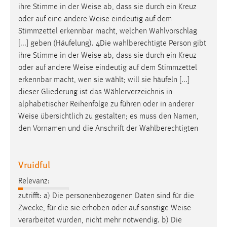
ihre Stimme in der
Weise
ab, dass sie durch ein Kreuz
Cookie Laufzeit:
oder auf eine andere
Weise
eindeutig auf dem
Max. 13 Monate
Stimmzettel erkennbar macht, welchen Wahlvorschlag
[...] geben (Häufelung). 4Die wahlberechtigte Person gibt
ihre Stimme in der
Weise
ab, dass sie durch ein Kreuz
oder auf andere
Weise
eindeutig auf dem Stimmzettel
MARKETING
erkennbar macht, wen sie wählt; will sie häufeln [...]
Marketing Cookies werden von Drittanbietern
dieser Gliederung ist das Wählerverzeichnis in
verwendet, um personalisierte Werbung anzuzeigen.
alphabetischer Reihenfolge zu führen oder in anderer
Sie tun dies, indem sie Besucher über Websites
Weise
übersichtlich zu gestalten; es muss den Namen,
hinweg verfolgen.
den Vornamen und die Anschrift der Wahlberechtigten
Google Ads
Vruidful
Name:
_gcl_au
Relevanz:
zutrifft: a) Die personenbezogenen Daten sind für die
Anbieter:
Google Ireland Limited
Zwecke, für die sie erhoben oder auf sonstige
Weise
verarbeitet wurden, nicht mehr notwendig. b) Die
Zweck: