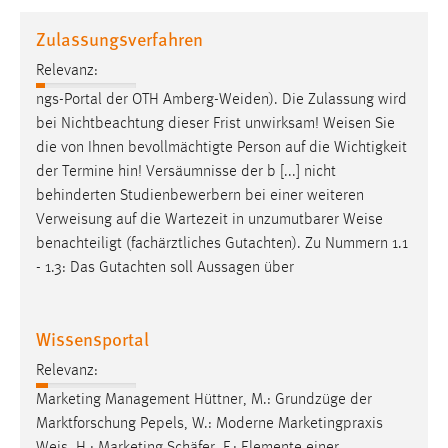
1 Jahr
Zulassungsverfahren
Relevanz:
Performance
ngs-Portal der OTH Amberg-Weiden). Die Zulassung wird
Name:
bei Nichtbeachtung dieser Frist unwirksam!
Weisen
Sie
staticfilecache
die von Ihnen bevollmächtigte Person auf die Wichtigkeit
der Termine hin! Versäumnisse der b [...] nicht
Zweck:
behinderten Studienbewerbern bei einer weiteren
Für performante Seitenauslieferung wird in diesem Cookie
gespeichert, ob man eingeloggt ist.
Verweisung auf die Wartezeit in unzumutbarer
Weise
benachteiligt (fachärztliches Gutachten). Zu Nummern 1.1
- 1.3: Das Gutachten soll Aussagen über
Sprachpräferenz
Name:
Wissensportal
site-language-preference
Relevanz:
Zweck:
Das Cookie speichert die gewählte Sprache der Website.
Marketing Management Hüttner, M.: Grundzüge der
Marktforschung Pepels, W.: Moderne Marketingpraxis
Cookie Laufzeit: