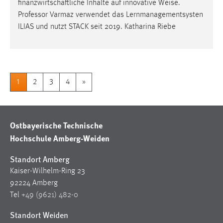
finanzwirtschaftliche Inhalte auf innovative
Weise
.
Professor Varmaz verwendet das Lernmanagementsysten
ILIAS und nutzt STACK seit 2019. Katharina Riebe
1
2
3
4
»
Ostbayerische Technische
Hochschule Amberg-Weiden
Standort Amberg
Kaiser-Wilhelm-Ring 23
92224 Amberg
Tel
+49 (9621) 482-0
Standort Weiden