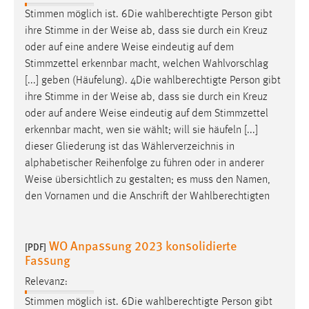
Zweck:
Stimmen möglich ist. 6Die wahlberechtigte Person gibt
Dieser Cookie ist notwendig um sich an der Website
ihre Stimme in der
Weise
ab, dass sie durch ein Kreuz
einloggen zu können.
oder auf eine andere
Weise
eindeutig auf dem
Stimmzettel erkennbar macht, welchen Wahlvorschlag
Cookie Laufzeit:
[...] geben (Häufelung). 4Die wahlberechtigte Person gibt
24 Stunden
ihre Stimme in der
Weise
ab, dass sie durch ein Kreuz
oder auf andere
Weise
eindeutig auf dem Stimmzettel
erkennbar macht, wen sie wählt; will sie häufeln [...]
STATISTIK
dieser Gliederung ist das Wählerverzeichnis in
Statistik Cookies erfassen Informationen anonym.
alphabetischer Reihenfolge zu führen oder in anderer
Diese Informationen helfen uns zu verstehen, wie
Weise
übersichtlich zu gestalten; es muss den Namen,
unsere Besucher unsere Website nutzen.
den Vornamen und die Anschrift der Wahlberechtigten
Matomo
WO Anpassung 2023 konsolidierte
[PDF]
Name:
Fassung
_pk_ref, _pk_cvar, _pk_id, _pk_ses
Relevanz:
Zweck:
Stimmen möglich ist. 6Die wahlberechtigte Person gibt
Zugriffsstatistik