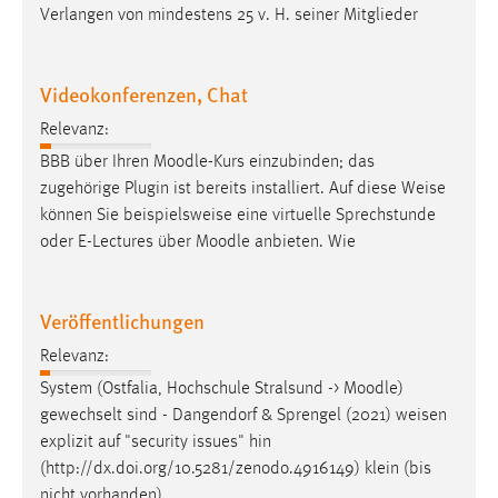
EXTERNE MEDIEN
Verlangen von mindestens 25 v. H. seiner Mitglieder
Um Inhalte von Videoplattformen und Social Media
Plattformen anzeigen zu können, werden von diesen
Videokonferenzen, Chat
externen Medien Cookies gesetzt.
Relevanz:
YouTube
BBB über Ihren Moodle-Kurs einzubinden; das
zugehörige Plugin ist bereits installiert. Auf diese
Weise
können Sie beispielsweise eine virtuelle Sprechstunde
Vimeo
oder E-Lectures über Moodle anbieten. Wie
Veröffentlichungen
Relevanz:
System (Ostfalia, Hochschule Stralsund -> Moodle)
gewechselt sind - Dangendorf & Sprengel (2021)
weisen
explizit auf "security issues" hin
(http://dx.doi.org/10.5281/zenodo.4916149) klein (bis
nicht vorhanden)