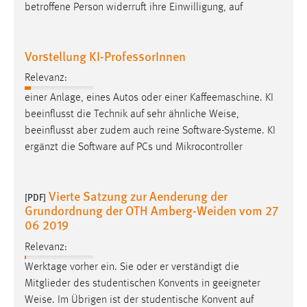
betroffene Person widerruft ihre Einwilligung, auf
Conversion-Tracking
Cookie Laufzeit:
Vorstellung KI-ProfessorInnen
3 Monate
Relevanz:
Facebook Pixel
einer Anlage, eines Autos oder einer Kaffeemaschine. KI
beeinflusst die Technik auf sehr ähnliche
Weise
,
Name:
beeinflusst aber zudem auch reine Software-Systeme. KI
_fbp
ergänzt die Software auf PCs und Mikrocontroller
Anbieter:
Facebook
Vierte Satzung zur Aenderung der
[PDF]
Zweck:
Grundordnung der OTH Amberg-Weiden vom 27
Conversion-Tracking
06 2019
Cookie Laufzeit:
Relevanz:
3 Monate
Werktage vorher ein. Sie oder er verständigt die
Mitglieder des studentischen Konvents in geeigneter
Weise
. Im Übrigen ist der studentische Konvent auf