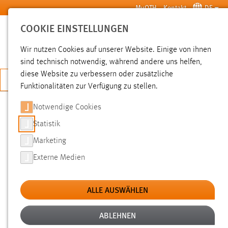
Zum Hauptinhalt springen
MyOTH
Kontakt
DE
COOKIE EINSTELLUNGEN
SUCHE
Wir nutzen Cookies auf unserer Website. Einige von ihnen
sind technisch notwendig, während andere uns helfen,
diese Website zu verbessern oder zusätzliche
JETZT BEWERBEN
Funktionalitäten zur Verfügung zu stellen.
Notwendige Cookies
SUCHE
Statistik
Marketing
FILTER
Externe Medien
Typ
ALLE AUSWÄHLEN
Erstellungsdatum
ABLEHNEN