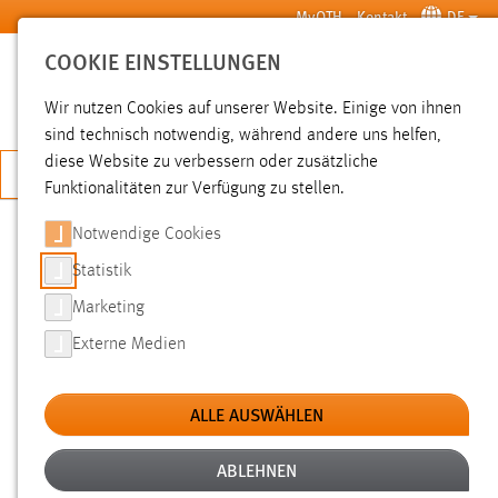
Zum Hauptinhalt springen
MyOTH
Kontakt
DE
COOKIE EINSTELLUNGEN
SUCHE
Wir nutzen Cookies auf unserer Website. Einige von ihnen
sind technisch notwendig, während andere uns helfen,
diese Website zu verbessern oder zusätzliche
JETZT BEWERBEN
Funktionalitäten zur Verfügung zu stellen.
Notwendige Cookies
SUCHE
Statistik
Marketing
FILTER
Externe Medien
Erstellungsdatum
ALLE AUSWÄHLEN
SUCHEN
ABLEHNEN