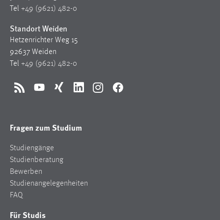
1 Jahr
Tel
+49 (9621) 482-0
Standort Weiden
Performance
Hetzenrichter Weg 15
92637 Weiden
Name:
Tel
+49 (9621) 482-0
staticfilecache
Zweck:
RSS
YouTube
Xing
LinkedIn
Instagram
Facebook
Für performante Seitenauslieferung wird in diesem Cookie
gespeichert, ob man eingeloggt ist.
Fragen zum Studium
Sprachpräferenz
Studiengänge
Name:
Studienberatung
site-language-preference
Bewerben
Zweck:
Studienangelegenheiten
Das Cookie speichert die gewählte Sprache der Website.
FAQ
Cookie Laufzeit:
Für Studis