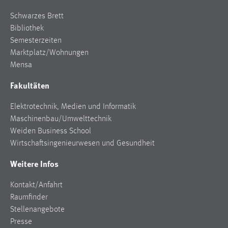
30 Tage
Schwarzes Brett
Bibliothek
Chat
Semesterzeiten
Marktplatz/Wohnungen
Name:
MibewSessionID, MIBEW_UserID, mibew_locale, mibew-
Mensa
chat-frame-style-5e9dbeb1811c0446
Fakultäten
Zweck:
Wird benötigt um die Chatfunktion nutzen zu können.
Elektrotechnik, Medien und Informatik
Maschinenbau/Umwelttechnik
Cookie Laufzeit:
Weiden Business School
MibewSessionID, mibew-chat-frame-style-
Wirtschaftsingenieurwesen und Gesundheit
5e9dbeb1811c0446 = Sitzungslaufzeit, mibew_locale = 3
Jahre, MIBEW_UserID = 1 Jahr
Weitere Infos
Login
Kontakt/Anfahrt
Raumfinder
Name:
Stellenangebote
fe_user, be_user, be_lastLoginProvider
Presse