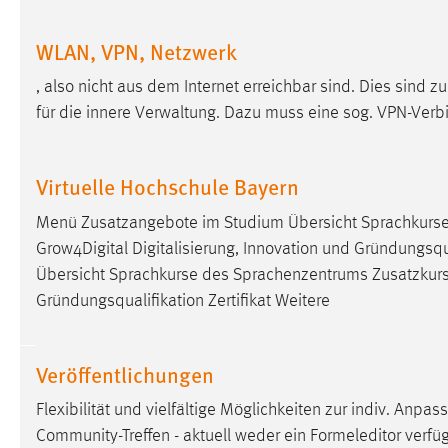
Anbieter:
Google Ireland Limited
WLAN, VPN, Netzwerk
Zweck:
Conversion-Tracking
, also nicht aus dem Internet erreichbar sind. Dies sin
Cookie Laufzeit:
3 Monate
für die innere Verwaltung. Dazu muss eine sog. VPN-Ve
Facebook Pixel
Virtuelle Hochschule Bayern
Name:
_fbp
Menü Zusatzangebote im Studium Übersicht Sprachkurs
Anbieter:
Facebook
Grow4Digital Digitalisierung, Innovation und Gründungsqual
Zweck:
Conversion-Tracking
Übersicht Sprachkurse des Sprachenzentrums Zusatzkur
Gründungsqualifikation Zertifikat Weitere
Cookie Laufzeit:
3 Monate
Veröffentlichungen
EXTERNE MEDIEN
Flexibilität und vielfältige Möglichkeiten zur indiv. Anpa
Um Inhalte von Videoplattformen und Social Media
Community-Treffen - aktuell weder ein Formeleditor verfü
Plattformen anzeigen zu können, werden von diesen