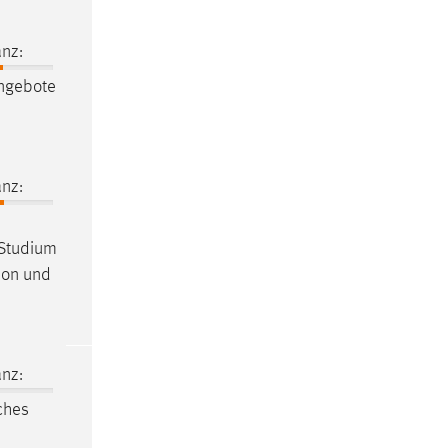
nz:
ngebote
nz:
m Studium
tion und
nz:
iches