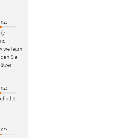
nz:
(7.
und
w we learn
nden Sie
lätzen
nz:
efindet
nz: