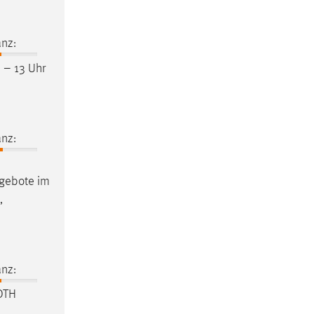
nz:
 – 13 Uhr
nz:
ngebote im
,
nz:
OTH