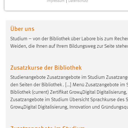
Impressum
|
Datenschutz
NOTWENDIGE COOKIES
Notwendige Cookies ermöglichen grundlegende
Funktionen und sind für die einwandfreie Funktion der
Über uns
Website erforderlich.
Studium – von der
Bibliothek
über Labore bis zum Rechen
Einverständnis
Weiden, die Ihnen auf Ihrem Bildungsweg zur Seite stehe
Name:
cookie_consent
Zweck:
Dieser Cookie speichert die
Zusatzkurse der Bibliothek
ausgewählten Einverständnis-Optionen
des Benutzers
Studienangebote Zusatzangebote im Studium Zusatzang
den Seiten der
Bibliothek
. [...] Menü Zusatzangebote im
Cookie Laufzeit:
1 Jahr
Bibliothek
(current) Zertifikat Grow4Digital Digitalisierun
Zusatzangebote im Studium Übersicht Sprachkurse des 
Performance
Grow4Digital Digitalisierung, Innovation und Gründungsqual
Name:
staticfilecache
Zusatzangebote im Studium
Zweck:
Für performante Seitenauslieferung wird