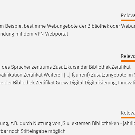
Releva
d zum Beispiel bestimme Webangebote der
Bibliothek
oder Weba
rbindung mit dem VPN-Webportal
Releva
e des Sprachenzentrums Zusatzkurse der
Bibliothek
Zertifikat
ifikation Zertifikat Weitere I [...] (current) Zusatzangebote i
se der
Bibliothek
Zertifikat Grow4Digital Digitalisierung, Innova
Releva
ssung, z.B. durch Nutzung von JS u. externen
Bibliotheken
- jährl
gbar noch Stifteingabe möglich