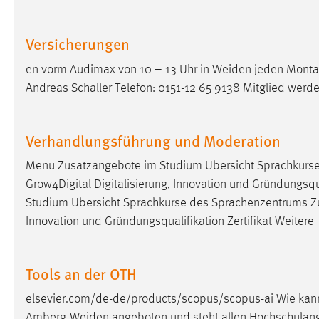
externen Medien Cookies gesetzt.
Versicherungen
YouTube
en vorm Audimax von 10 – 13 Uhr in Weiden jeden Mont
Andreas Schaller Telefon: 0151-12 65 9138 Mitglied we
Vimeo
Verhandlungsführung und Moderation
Menü Zusatzangebote im Studium Übersicht Sprachkurs
Grow4Digital Digitalisierung, Innovation und Gründungsqua
Studium Übersicht Sprachkurse des Sprachenzentrums Z
Innovation und Gründungsqualifikation Zertifikat Weitere
Tools an der OTH
elsevier.com/de-de/products/scopus/scopus-ai Wie kann
Amberg-Weiden angeboten und steht allen Hochschulang