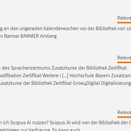
Releva
ag an den ungeraden Kalenderwochen vor der
Bibliothek
von 10
rden Barmer BARMER Amberg
Releva
e des Sprachenzentrums Zusatzkurse der
Bibliothek
Zertifikat
lifikation Zertifikat Weitere I [...] Hochschule Bayern Zusatza
usatzkurse der
Bibliothek
Zertifikat Grow4Digital Digitalisierung
Releva
 ich Scopus AI nutzen? Scopus AI wird von der
Bibliothek
der 
ehörigen zur Verfügung. Es kann auch