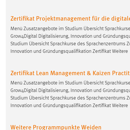
Cookie Laufzeit:
MibewSessionID, mibew-chat-frame-
style-5e9dbeb1811c0446 =
Zertifikat Projektmanagement für die digita
Sitzungslaufzeit, mibew_locale = 3
Jahre, MIBEW_UserID = 1 Jahr
Menü Zusatzangebote im Studium Übersicht Sprachkurs
Grow4Digital Digitalisierung, Innovation und Gründungsqua
Login
Studium Übersicht Sprachkurse des Sprachenzentrums Z
Innovation und Gründungsqualifikation Zertifikat Weitere
Name:
fe_user, be_user, be_lastLoginProvider
Zweck:
Dieser Cookie ist notwendig um sich an
Zertifikat Lean Management & Kaizen Practi
der Website einloggen zu können.
Cookie Laufzeit:
24 Stunden
Menü Zusatzangebote im Studium Übersicht Sprachkurs
Grow4Digital Digitalisierung, Innovation und Gründungsqua
Studium Übersicht Sprachkurse des Sprachenzentrums Z
STATISTIK
Innovation und Gründungsqualifikation Zertifikat Weitere
Statistik Cookies erfassen Informationen anonym.
Diese Informationen helfen uns zu verstehen, wie
Weitere Programmpunkte Weiden
unsere Besucher unsere Website nutzen.