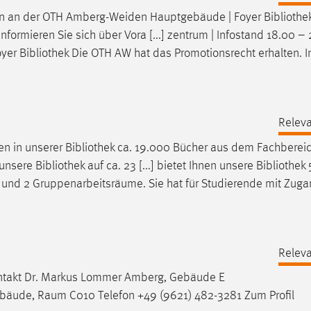
en an der OTH Amberg-Weiden Hauptgebäude | Foyer
Bibliothe
formieren Sie sich über Vora [...] zentrum | Infostand 18.00 –
oyer
Bibliothek
Die OTH AW hat das Promotionsrecht erhalten. In
Releva
en in unserer
Bibliothek
ca. 19.000 Bücher aus dem Fachberei
 unsere
Bibliothek
auf ca. 23 [...] bietet Ihnen unsere
Bibliothek
ze und 2 Gruppenarbeitsräume. Sie hat für Studierende mit Zuga
Releva
ontakt Dr. Markus Lommer Amberg, Gebäude E
äude, Raum C010 Telefon +49 (9621) 482-3281 Zum Profil