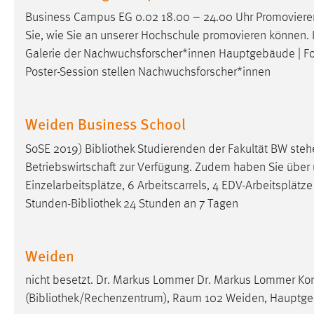
Business Campus EG 0.02 18.00 – 24.00 Uhr Promovier
Matomo
Sie, wie Sie an unserer Hochschule promovieren können. In
Galerie der Nachwuchsforscher*innen Hauptgebäude | F
Name:
_pk_ref, _pk_cvar, _pk_id, _pk_ses
Poster-Session stellen Nachwuchsforscher*innen
Zweck:
Zugriffsstatistik
Cookie Laufzeit:
Max. 13 Monate
Weiden Business School
SoSE 2019)
Bibliothek
Studierenden der Fakultät BW steh
MARKETING
Betriebswirtschaft zur Verfügung. Zudem haben Sie über
Einzelarbeitsplätze, 6 Arbeitscarrels, 4 EDV-Arbeitsplät
Marketing Cookies werden von Drittanbietern
Stunden-
Bibliothek
24 Stunden an 7 Tagen
verwendet, um personalisierte Werbung anzuzeigen.
Sie tun dies, indem sie Besucher über Websites
hinweg verfolgen.
Weiden
Google Ads
nicht besetzt. Dr. Markus Lommer Dr. Markus Lommer K
(
Bibliothek
/Rechenzentrum), Raum 102 Weiden, Hauptgeb
Name:
_gcl_au