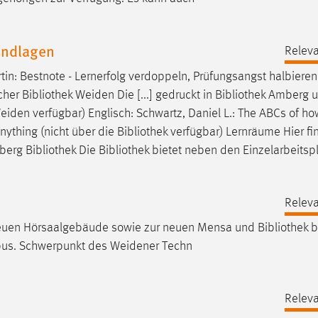
undlagen
Releva
in: Bestnote - Lernerfolg verdoppeln, Prüfungsangst halbieren 
cher
Bibliothek
Weiden Die [...] gedruckt in
Bibliothek
Amberg 
iden verfügbar) Englisch: Schwartz, Daniel L.: The ABCs of ho
Anything (nicht über die
Bibliothek
verfügbar) Lernräume Hier fi
mberg
Bibliothek
Die
Bibliothek
bietet neben den Einzelarbeitsp
Releva
neuen Hörsaalgebäude sowie zur neuen Mensa und
Bibliothek
b
us. Schwerpunkt des Weidener Techn
Releva