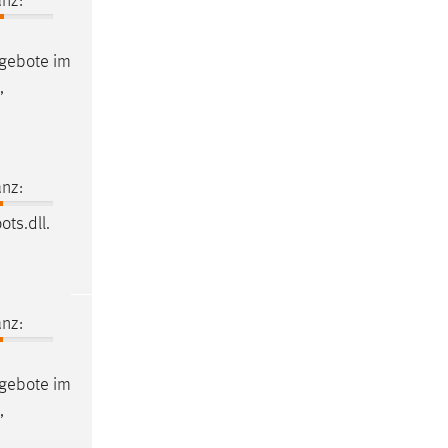
nz:
ngebote im
,
nz:
ots.dll.
nz:
ngebote im
,