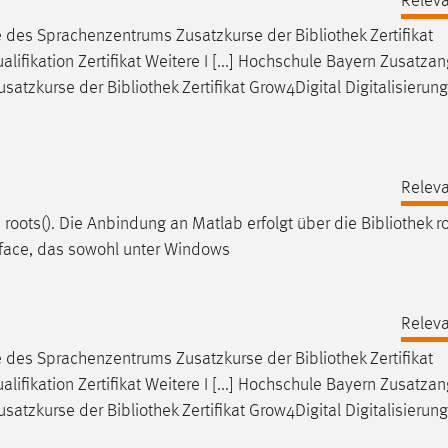
Releva
e des Sprachenzentrums Zusatzkurse der
Bibliothek
Zertifikat
lifikation Zertifikat Weitere I [...] Hochschule Bayern Zusatza
usatzkurse der
Bibliothek
Zertifikat Grow4Digital Digitalisierung
Releva
roots(). Die Anbindung an Matlab erfolgt über die
Bibliothek
ro
rface, das sowohl unter Windows
Releva
e des Sprachenzentrums Zusatzkurse der
Bibliothek
Zertifikat
lifikation Zertifikat Weitere I [...] Hochschule Bayern Zusatza
usatzkurse der
Bibliothek
Zertifikat Grow4Digital Digitalisierung