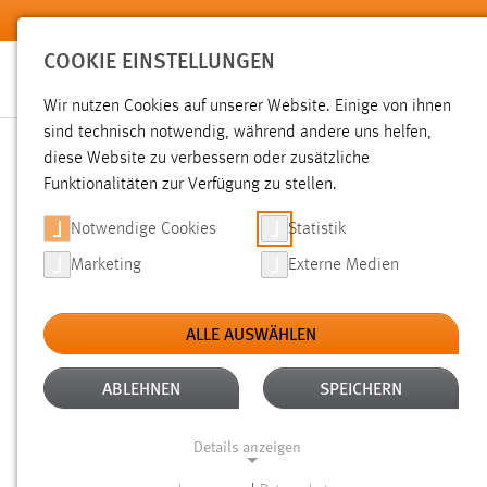
Zum Hauptinhalt springen
COOKIE EINSTELLUNGEN
Wir nutzen Cookies auf unserer Website. Einige von ihnen
sind technisch notwendig, während andere uns helfen,
diese Website zu verbessern oder zusätzliche
SUCHE
Funktionalitäten zur Verfügung zu stellen.
Notwendige Cookies
Statistik
Marketing
Externe Medien
ALLE AUSWÄHLEN
TYP: SEITEN
ALLE FILTER ENTFERNEN
Aktive Filter:
ABLEHNEN
SPEICHERN
Gesucht nach "bibliothek".
Es wurden 97 Ergebnisse gefun
Details anzeigen