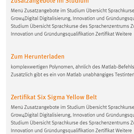
in diesem Cookie gespeichert, ob man
Menü Zusatzangebote im Studium Übersicht Sprachkurs
eingeloggt ist.
Grow4Digital Digitalisierung, Innovation und Gründungsqua
Studium Übersicht Sprachkurse des Sprachenzentrums Z
Sprachpräferenz
Innovation und Gründungsqualifikation Zertifikat Weitere
Name:
site-language-preference
Zweck:
Das Cookie speichert die gewählte
Zum Herunterladen
Sprache der Website.
komplexwertigen Polynomen, ähnlich des Matlab-Befehls 
Cookie Laufzeit:
30 Tage
Zusätzlich gibt es ein von Matlab unabhängiges Testinte
Chat
Zertifikat Six Sigma Yellow Belt
Name:
MibewSessionID, MIBEW_UserID,
mibew_locale, mibew-chat-frame-style-
Menü Zusatzangebote im Studium Übersicht Sprachkurs
5e9dbeb1811c0446
Grow4Digital Digitalisierung, Innovation und Gründungsqua
Studium Übersicht Sprachkurse des Sprachenzentrums Z
Zweck:
Wird benötigt um die Chatfunktion
nutzen zu können.
Innovation und Gründungsqualifikation Zertifikat Weitere