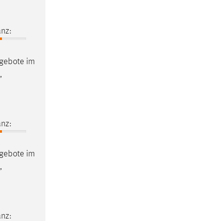
nz:
ngebote im
,
nz:
ngebote im
,
nz: