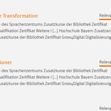
le Transformation
Releva
e des Sprachenzentrums Zusatzkurse der
Bibliothek
Zertifikat
lifikation Zertifikat Weitere I [...] Hochschule Bayern Zusatza
usatzkurse der
Bibliothek
Zertifikat Grow4Digital Digitalisierung
tioner
Releva
e des Sprachenzentrums Zusatzkurse der
Bibliothek
Zertifikat
lifikation Zertifikat Weitere I [...] Hochschule Bayern Zusatza
usatzkurse der
Bibliothek
Zertifikat Grow4Digital Digitalisierung
Releva