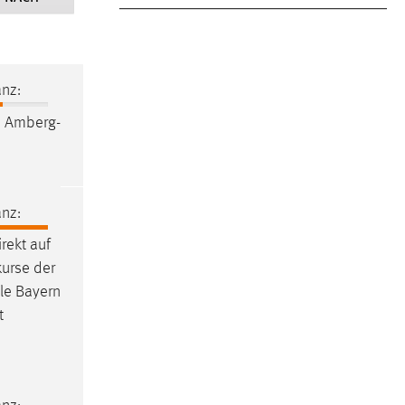
nz:
H Amberg-
nz:
rekt auf
urse der
ule Bayern
t