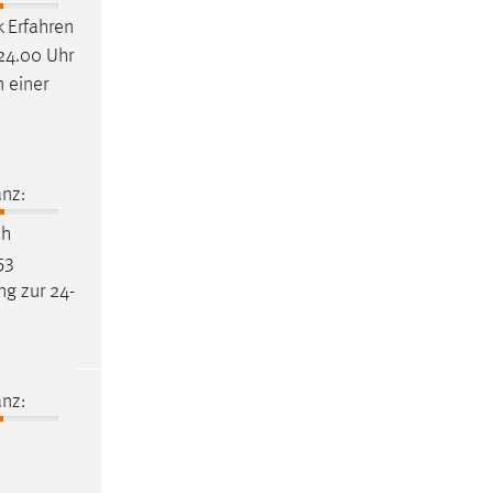
k
Erfahren
 24.00 Uhr
 einer
nz:
ch
53
ng zur 24-
nz: