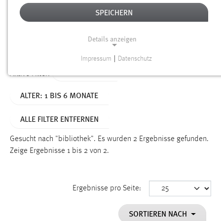
SPEICHERN
Alter
Details anzeigen
SUCHEN
Impressum
|
Datenschutz
NOTWENDIGE COOKIES
TYP: DATEIEN
Aktive Filter:
Notwendige Cookies ermöglichen grundlegende
ALTER: 1 BIS 6 MONATE
Funktionen und sind für die einwandfreie Funktion der
Website erforderlich.
ALLE FILTER ENTFERNEN
Einverständnis
Gesucht nach "bibliothek".
Es wurden 2 Ergebnisse gefunden.
Name:
Zeige Ergebnisse 1 bis 2 von 2.
cookie_consent
Zweck:
Ergebnisse pro Seite:
Dieser Cookie speichert die ausgewählten Einverständnis-
Optionen des Benutzers
SORTIEREN NACH
Cookie Laufzeit: