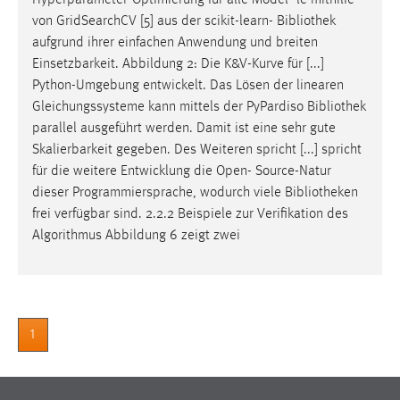
Hyperparameter-Optimierung für alle Model- le mithilfe
30 Tage
von GridSearchCV [5] aus der scikit-learn-
Bibliothek
aufgrund ihrer einfachen Anwendung und breiten
Chat
Einsetzbarkeit. Abbildung 2: Die K&V-Kurve für [...]
Python-Umgebung entwickelt. Das Lösen der linearen
Name:
Gleichungssysteme kann mittels der PyPardiso
Bibliothek
MibewSessionID, MIBEW_UserID, mibew_locale, mibew-
parallel ausgeführt werden. Damit ist eine sehr gute
chat-frame-style-5e9dbeb1811c0446
Skalierbarkeit gegeben. Des Weiteren spricht [...] spricht
Zweck:
für die weitere Entwicklung die Open- Source-Natur
Wird benötigt um die Chatfunktion nutzen zu können.
dieser Programmiersprache, wodurch viele
Bibliotheken
frei verfügbar sind. 2.2.2 Beispiele zur Verifikation des
Cookie Laufzeit:
Algorithmus Abbildung 6 zeigt zwei
MibewSessionID, mibew-chat-frame-style-
5e9dbeb1811c0446 = Sitzungslaufzeit, mibew_locale = 3
Jahre, MIBEW_UserID = 1 Jahr
Login
1
Name:
fe_user, be_user, be_lastLoginProvider