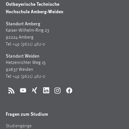
Ostbayerische Technische
Zweck:
Hochschule Amberg-Weiden
Dieser Cookie ist notwendig um sich an der Website
einloggen zu können.
Standort Amberg
Cookie Laufzeit:
Kaiser-Wilhelm-Ring 23
24 Stunden
92224 Amberg
Tel
+49 (9621) 482-0
Standort Weiden
STATISTIK
Hetzenrichter Weg 15
Statistik Cookies erfassen Informationen anonym.
92637 Weiden
Diese Informationen helfen uns zu verstehen, wie
Tel
+49 (9621) 482-0
unsere Besucher unsere Website nutzen.
Matomo
RSS
YouTube
Xing
LinkedIn
Instagram
Facebook
Name:
_pk_ref, _pk_cvar, _pk_id, _pk_ses
Fragen zum Studium
Zweck:
Studiengänge
Zugriffsstatistik