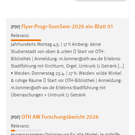
1 Jahr
Performance
Flyer-Progr-SomSem-2026 ein-Blatt 01
[PDF]
Name:
Relevanz:
staticfilecache
Jahrhunderts Montag 4.5. | 17 h Amberg: deine
Studienstadt von oben & unten  Start vor OTH-
Zweck:
Bibliothek
| Anmeldung: m.lommer@oth-aw.de Erlebnis-
Für performante Seitenauslieferung wird in diesem Cookie
gespeichert, ob man eingeloggt ist.
Stadtführung mit Kirchturm, Orgel, Umtrunk (1 Getränk [...]
• Weiden: Donnerstag 23.4. | 17 h: Weiden: wilde Winkel
& ruhige Räume  Start vor OTH-
Bibliothek
| Anmeldung:
Sprachpräferenz
m.lommer@oth-aw.de Erlebnis-Stadtführung mit
Name:
Überraschungen + Umtrunk (1 Getränk
site-language-preference
Zweck:
OTH AW Forschungsbericht 2026
[PDF]
Das Cookie speichert die gewählte Sprache der Website.
Relevanz:
Cookie Laufzeit: