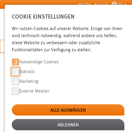
Zum Hauptinhalt springen
MyOTH
Kontakt
DE
COOKIE EINSTELLUNGEN
SUCHE
Wir nutzen Cookies auf unserer Website. Einige von ihnen
sind technisch notwendig, während andere uns helfen,
diese Website zu verbessern oder zusätzliche
JETZT BEWERBEN
Funktionalitäten zur Verfügung zu stellen.
Notwendige Cookies
SUCHE
Statistik
Marketing
FILTER
Externe Medien
Typ
ALLE AUSWÄHLEN
Erstellungsdatum
ABLEHNEN