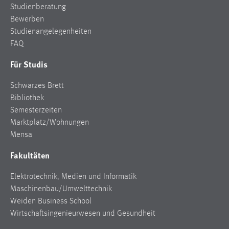
Studienberatung
Cookie Laufzeit:
Bewerben
Max. 13 Monate
Studienangelegenheiten
FAQ
Für Studis
MARKETING
Schwarzes Brett
Marketing Cookies werden von Drittanbietern
Bibliothek
verwendet, um personalisierte Werbung anzuzeigen.
Semesterzeiten
Sie tun dies, indem sie Besucher über Websites
Marktplatz/Wohnungen
hinweg verfolgen.
Mensa
Google Ads
Fakultäten
Name:
Elektrotechnik, Medien und Informatik
_gcl_au
Maschinenbau/Umwelttechnik
Anbieter:
Weiden Business School
Google Ireland Limited
Wirtschaftsingenieurwesen und Gesundheit
Zweck: