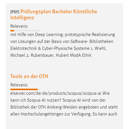
1 Jahr
Prüfungsplan Bachelor Künstliche
[PDF]
Intelligenz
Performance
Relevanz:
Name:
mit Hilfe von Deep Learning; prototypische Realisierung
staticfilecache
von Lösungen auf der Basis von Software-
Bibliotheken
Elektrotechnik & Cyber-Physische Systeme 1. Wiehl,
Zweck:
Michael 2. Rubenbauer, Hubert ModA Ethik
Für performante Seitenauslieferung wird in diesem Cookie
gespeichert, ob man eingeloggt ist.
Tools an der OTH
Sprachpräferenz
Relevanz:
Name:
elsevier.com/de-de/products/scopus/scopus-ai Wie
site-language-preference
kann ich Scopus AI nutzen? Scopus AI wird von der
Zweck:
Bibliothek
der OTH Amberg-Weiden angeboten und steht
Das Cookie speichert die gewählte Sprache der Website.
allen Hochschulangehörigen zur Verfügung. Es kann auch
Cookie Laufzeit: