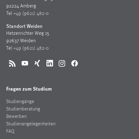
Zweck:
92224 Amberg
Dieser Cookie ist notwendig um sich an der Website
Tel
+49 (9621) 482-0
einloggen zu können.
Standort Weiden
Cookie Laufzeit:
Hetzenrichter Weg 15
24 Stunden
92637 Weiden
Tel
+49 (9621) 482-0
STATISTIK
RSS
YouTube
Xing
LinkedIn
Instagram
Facebook
Statistik Cookies erfassen Informationen anonym.
Diese Informationen helfen uns zu verstehen, wie
unsere Besucher unsere Website nutzen.
Fragen zum Studium
Matomo
Studiengänge
Studienberatung
Name:
Bewerben
_pk_ref, _pk_cvar, _pk_id, _pk_ses
Studienangelegenheiten
FAQ
Zweck:
Zugriffsstatistik