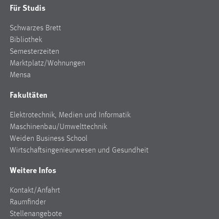
Für Studis
Cookie Laufzeit:
Schwarzes Brett
Max. 13 Monate
Bibliothek
Semesterzeiten
Marktplatz/Wohnungen
MARKETING
Mensa
Marketing Cookies werden von Drittanbietern
Fakultäten
verwendet, um personalisierte Werbung anzuzeigen.
Sie tun dies, indem sie Besucher über Websites
Elektrotechnik, Medien und Informatik
hinweg verfolgen.
Maschinenbau/Umwelttechnik
Weiden Business School
Google Ads
Wirtschaftsingenieurwesen und Gesundheit
Name:
Weitere Infos
_gcl_au
Anbieter:
Kontakt/Anfahrt
Google Ireland Limited
Raumfinder
Stellenangebote
Zweck: