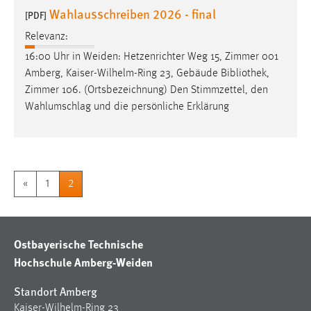
30 Tage
Wahlausschreiben 2026 - final
[PDF]
Relevanz:
Chat
16:00 Uhr in Weiden: Hetzenrichter Weg 15, Zimmer 001
Name:
Amberg, Kaiser-Wilhelm-Ring 23, Gebäude
Bibliothek
,
MibewSessionID, MIBEW_UserID, mibew_locale, mibew-
Zimmer 106. (Ortsbezeichnung) Den Stimmzettel, den
chat-frame-style-5e9dbeb1811c0446
Wahlumschlag und die persönliche Erklärung
Zweck:
Wird benötigt um die Chatfunktion nutzen zu können.
Cookie Laufzeit:
«
1
2
MibewSessionID, mibew-chat-frame-style-
5e9dbeb1811c0446 = Sitzungslaufzeit, mibew_locale = 3
Jahre, MIBEW_UserID = 1 Jahr
Ostbayerische Technische
Login
Hochschule Amberg-Weiden
Name:
Standort Amberg
fe_user, be_user, be_lastLoginProvider
Kaiser-Wilhelm-Ring 23