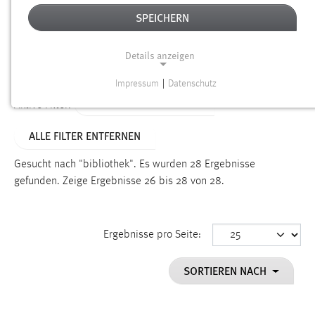
SPEICHERN
Alter
Details anzeigen
SUCHEN
Impressum
|
Datenschutz
NOTWENDIGE COOKIES
ALTER: 1 BIS 6 MONATE
Aktive Filter:
Notwendige Cookies ermöglichen grundlegende
ALLE FILTER ENTFERNEN
Funktionen und sind für die einwandfreie Funktion der
Website erforderlich.
Gesucht nach "bibliothek".
Es wurden 28 Ergebnisse
gefunden.
Zeige Ergebnisse 26 bis 28 von 28.
Einverständnis
Name:
cookie_consent
Ergebnisse pro Seite:
Zweck:
SORTIEREN NACH
Dieser Cookie speichert die ausgewählten Einverständnis-
Optionen des Benutzers
Cookie Laufzeit: