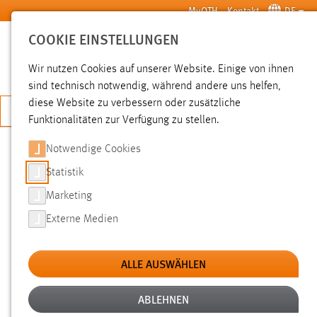
Zum Hauptinhalt springen
MyOTH
Kontakt
DE
COOKIE EINSTELLUNGEN
SUCHE
Wir nutzen Cookies auf unserer Website. Einige von ihnen
sind technisch notwendig, während andere uns helfen,
diese Website zu verbessern oder zusätzliche
JETZT BEWERBEN
Funktionalitäten zur Verfügung zu stellen.
Notwendige Cookies
SUCHE
Statistik
Marketing
FILTER
Externe Medien
Typ
ALLE AUSWÄHLEN
Erstellungsdatum
ABLEHNEN