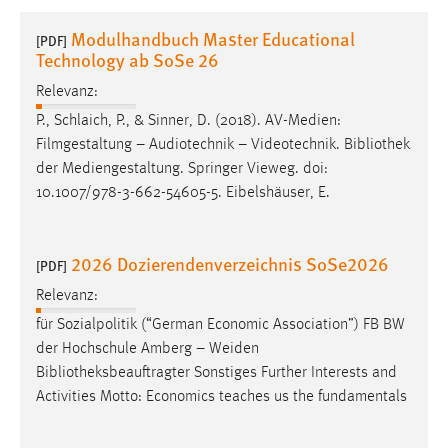
1 Jahr
Modulhandbuch Master Educational
[PDF]
Technology ab SoSe 26
Performance
Relevanz:
Name:
P., Schlaich, P., & Sinner, D. (2018). AV-Medien:
staticfilecache
Filmgestaltung – Audiotechnik – Videotechnik.
Bibliothek
der Mediengestaltung. Springer Vieweg. doi:
Zweck:
10.1007/978-3-662-54605-5. Eibelshäuser, E.
Für performante Seitenauslieferung wird in diesem Cookie
gespeichert, ob man eingeloggt ist.
2026 Dozierendenverzeichnis SoSe2026
[PDF]
Sprachpräferenz
Relevanz:
Name:
für Sozialpolitik (“German Economic Association”) FB BW
site-language-preference
der Hochschule Amberg – Weiden
Zweck:
Bibliotheksbeauftragter
Sonstiges Further Interests and
Das Cookie speichert die gewählte Sprache der Website.
Activities Motto: Economics teaches us the fundamentals
Cookie Laufzeit: