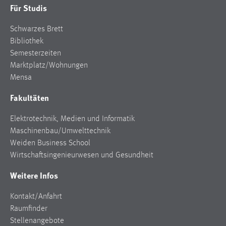
Für Studis
Cookie Laufzeit:
Schwarzes Brett
Max. 13 Monate
Bibliothek
Semesterzeiten
Marktplatz/Wohnungen
MARKETING
Mensa
Marketing Cookies werden von Drittanbietern
Fakultäten
verwendet, um personalisierte Werbung anzuzeigen.
Sie tun dies, indem sie Besucher über Websites
Elektrotechnik, Medien und Informatik
hinweg verfolgen.
Maschinenbau/Umwelttechnik
Weiden Business School
Google Ads
Wirtschaftsingenieurwesen und Gesundheit
Name:
Weitere Infos
_gcl_au
Anbieter:
Kontakt/Anfahrt
Google Ireland Limited
Raumfinder
Stellenangebote
Zweck: