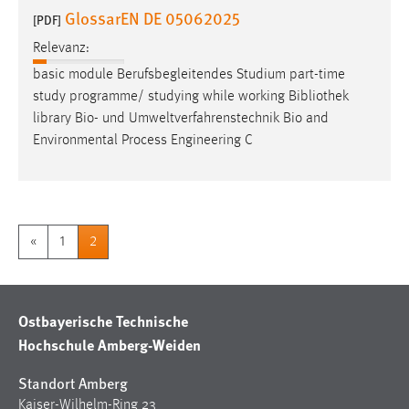
30 Tage
GlossarEN DE 05062025
[PDF]
Relevanz:
Chat
basic module Berufsbegleitendes Studium part-time
Name:
study programme/ studying while working
Bibliothek
MibewSessionID, MIBEW_UserID, mibew_locale, mibew-
library Bio- und Umweltverfahrenstechnik Bio and
chat-frame-style-5e9dbeb1811c0446
Environmental Process Engineering C
Zweck:
Wird benötigt um die Chatfunktion nutzen zu können.
Cookie Laufzeit:
«
1
2
MibewSessionID, mibew-chat-frame-style-
5e9dbeb1811c0446 = Sitzungslaufzeit, mibew_locale = 3
Jahre, MIBEW_UserID = 1 Jahr
Ostbayerische Technische
Login
Hochschule Amberg-Weiden
Name:
Standort Amberg
fe_user, be_user, be_lastLoginProvider
Kaiser-Wilhelm-Ring 23