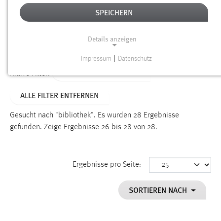
SPEICHERN
Alter
Details anzeigen
SUCHEN
Impressum
|
Datenschutz
NOTWENDIGE COOKIES
ALTER: 1 BIS 6 MONATE
Aktive Filter:
Notwendige Cookies ermöglichen grundlegende
ALLE FILTER ENTFERNEN
Funktionen und sind für die einwandfreie Funktion der
Website erforderlich.
Gesucht nach "bibliothek".
Es wurden 28 Ergebnisse
gefunden.
Zeige Ergebnisse 26 bis 28 von 28.
Einverständnis
Name:
cookie_consent
Ergebnisse pro Seite:
Zweck:
SORTIEREN NACH
Dieser Cookie speichert die ausgewählten Einverständnis-
Optionen des Benutzers
Cookie Laufzeit: