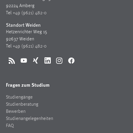
Zweck:
92224 Amberg
Dieser Cookie ist notwendig um sich an der Website
Tel
+49 (9621) 482-0
einloggen zu können.
Standort Weiden
Cookie Laufzeit:
Hetzenrichter Weg 15
24 Stunden
92637 Weiden
Tel
+49 (9621) 482-0
STATISTIK
RSS
YouTube
Xing
LinkedIn
Instagram
Facebook
Statistik Cookies erfassen Informationen anonym.
Diese Informationen helfen uns zu verstehen, wie
unsere Besucher unsere Website nutzen.
Fragen zum Studium
Matomo
Studiengänge
Studienberatung
Name:
Bewerben
_pk_ref, _pk_cvar, _pk_id, _pk_ses
Studienangelegenheiten
FAQ
Zweck:
Zugriffsstatistik