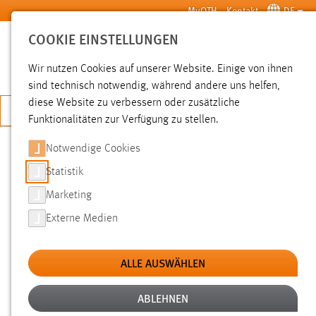
Zum Hauptinhalt springen
MyOTH
Kontakt
DE
COOKIE EINSTELLUNGEN
SUCHE
Wir nutzen Cookies auf unserer Website. Einige von ihnen
sind technisch notwendig, während andere uns helfen,
diese Website zu verbessern oder zusätzliche
JETZT BEWERBEN
Funktionalitäten zur Verfügung zu stellen.
Notwendige Cookies
SUCHE
Statistik
Marketing
FILTER
Externe Medien
Typ
ALLE AUSWÄHLEN
Erstellungsdatum
ABLEHNEN