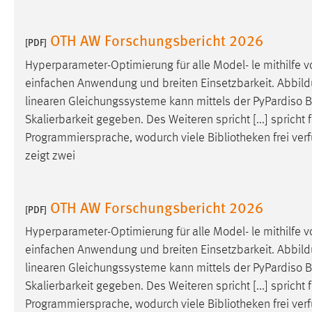
in diesem Cookie gespeichert, ob man
eingeloggt ist.
OTH AW Forschungsbericht 2026
[PDF]
Hyperparameter-Optimierung für alle Model- le mithilfe vo
Sprachpräferenz
einfachen Anwendung und breiten Einsetzbarkeit. Abbildu
Name:
site-language-preference
linearen Gleichungssysteme kann mittels der PyPardiso
B
Skalierbarkeit gegeben. Des Weiteren spricht [...] spricht
Zweck:
Das Cookie speichert die gewählte
Sprache der Website.
Programmiersprache, wodurch viele
Bibliotheken
frei ver
zeigt zwei
Cookie Laufzeit:
30 Tage
Chat
OTH AW Forschungsbericht 2026
[PDF]
Name:
Hyperparameter-Optimierung für alle Model- le mithilfe vo
MibewSessionID, MIBEW_UserID,
mibew_locale, mibew-chat-frame-style-
einfachen Anwendung und breiten Einsetzbarkeit. Abbildu
5e9dbeb1811c0446
linearen Gleichungssysteme kann mittels der PyPardiso
B
Skalierbarkeit gegeben. Des Weiteren spricht [...] spricht
Zweck:
Wird benötigt um die Chatfunktion
nutzen zu können.
Programmiersprache, wodurch viele
Bibliotheken
frei ver