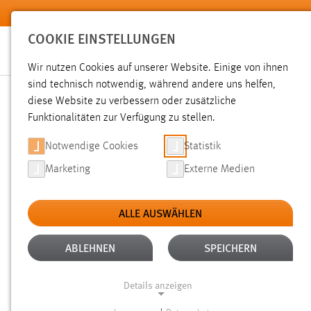
Zum Hauptinhalt springen
COOKIE EINSTELLUNGEN
Wir nutzen Cookies auf unserer Website. Einige von ihnen
sind technisch notwendig, während andere uns helfen,
diese Website zu verbessern oder zusätzliche
SUCHE
Funktionalitäten zur Verfügung zu stellen.
Notwendige Cookies
Statistik
Marketing
Externe Medien
ALLE AUSWÄHLEN
ALTER: 1 BIS 6 MONATE
ALLE FILTER E
Aktive Filter:
ABLEHNEN
SPEICHERN
Gesucht nach "bibliothek".
Es wurden 28 Ergebnisse gefun
Details anzeigen