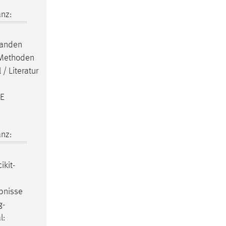
nz:
standen
n Methoden
/ Literatur
 E
nz:
ikit-
bnisse
g-
l: