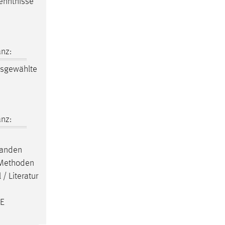
enntnisse
nz:
sgewählte
nz:
standen
n Methoden
/ Literatur
 E