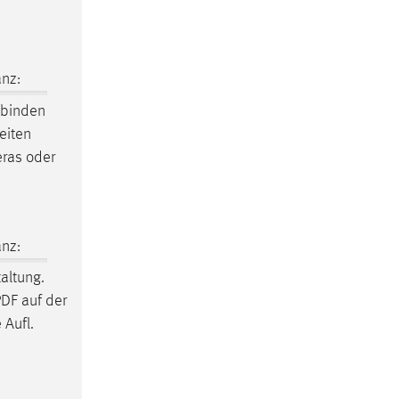
nz:
binden
eiten
eras oder
nz:
altung.
PDF auf der
 Aufl.