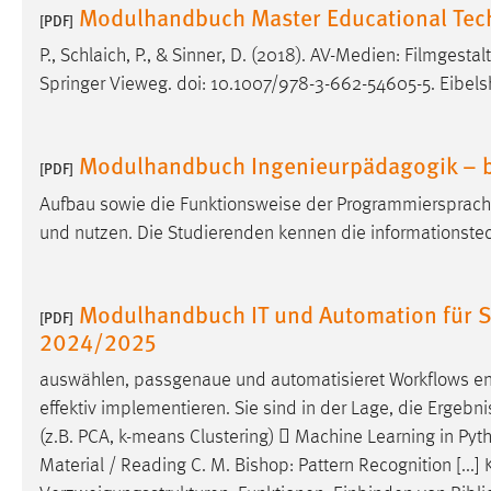
Modulhandbuch Master Educational Tec
[PDF]
Matomo
P., Schlaich, P., & Sinner, D. (2018). AV-Medien: Filmgest
Springer Vieweg. doi: 10.1007/978-3-662-54605-5. Eibels
Name:
_pk_ref, _pk_cvar, _pk_id, _pk_ses
Zweck:
Zugriffsstatistik
Modulhandbuch Ingenieurpädagogik – be
[PDF]
Cookie Laufzeit:
Max. 13 Monate
Aufbau sowie die Funktionsweise der Programmiersprac
und nutzen. Die Studierenden kennen die informationst
MARKETING
Marketing Cookies werden von Drittanbietern
Modulhandbuch IT und Automation für S
[PDF]
verwendet, um personalisierte Werbung anzuzeigen.
2024/2025
Sie tun dies, indem sie Besucher über Websites
hinweg verfolgen.
auswählen, passgenaue und automatisieret Workflows ent
effektiv implementieren. Sie sind in der Lage, die Ergebni
Google Ads
(z.B. PCA, k-means Clustering)  Machine Learning in Pyt
Material / Reading C. M. Bishop: Pattern Recognition [...
Name:
_gcl_au