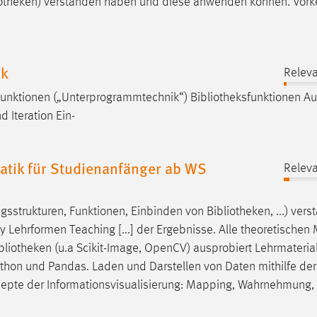
iotheken
) verstanden haben und diese anwenden können. Vork
ik
Releva
Funktionen („Unterprogrammtechnik“)
Bibliotheksfunktionen
Au
d Iteration Ein-
tik für Studienanfänger ab WS
Releva
gsstrukturen, Funktionen, Einbinden von
Bibliotheken
, ...) ver
Lehrformen Teaching [...] der Ergebnisse. Alle theoretische
bliotheken
(u.a Scikit-Image, OpenCV) ausprobiert Lehrmaterial 
ython und Pandas. Laden und Darstellen von Daten mithilfe der
nzepte der Informationsvisualisierung: Mapping, Wahrnehmung,