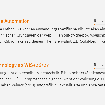
le Automation
Releva
he Python. Sie können anwendungsspezifische
Bibliotheken
ein
hnischen Grundlagen der Web [...] en out-of- the-box Möglichk
on-
Bibliotheken
zu diesem Thema erwähnt, z.B. Scikit-Learn, K
chnology ab WiSe26/27
Releva
altung – Audiotechnik – Videotechnik.
Bibliothek
der Mediengest
user, E. [...] Lernprozesses eigenes Skript der Vorlesung als 
ber, Raimar (2018): Infografik. 2., aktualisierte und erweiterte