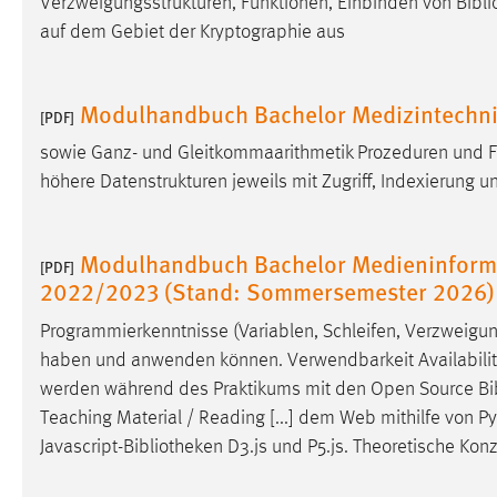
Verzweigungsstrukturen, Funktionen, Einbinden von
Bibl
Anbieter:
Google Ireland Limited
auf dem Gebiet der Kryptographie aus
Zweck:
Conversion-Tracking
Cookie Laufzeit:
Modulhandbuch Bachelor Medizintechn
3 Monate
[PDF]
sowie Ganz- und Gleitkommaarithmetik Prozeduren und 
Facebook Pixel
höhere Datenstrukturen jeweils mit Zugriff, Indexierung un
Name:
_fbp
Modulhandbuch Bachelor Medieninforma
Anbieter:
Facebook
[PDF]
2022/2023 (Stand: Sommersemester 2026)
Zweck:
Conversion-Tracking
Programmierkenntnisse (Variablen, Schleifen, Verzweigun
Cookie Laufzeit:
3 Monate
haben und anwenden können. Verwendbarkeit Availability 
werden während des Praktikums mit den Open Source
Bi
Teaching Material / Reading [...] dem Web mithilfe von P
EXTERNE MEDIEN
Javascript-
Bibliotheken
D3.js und P5.js. Theoretische Ko
Um Inhalte von Videoplattformen und Social Media
Plattformen anzeigen zu können, werden von diesen