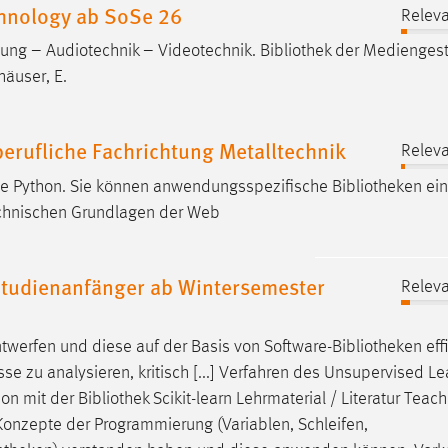
hnology ab SoSe 26
Releva
altung – Audiotechnik – Videotechnik.
Bibliothek
der Mediengest
häuser, E.
rufliche Fachrichtung Metalltechnik
Releva
he Python. Sie können anwendungsspezifische
Bibliotheken
ein
echnischen Grundlagen der Web
tudienanfänger ab Wintersemester
Releva
werfen und diese auf der Basis von Software-
Bibliotheken
eff
sse zu analysieren, kritisch [...] Verfahren des Unsupervised Le
hon mit der
Bibliothek
Scikit-learn Lehrmaterial / Literatur Teac
] Konzepte der Programmierung (Variablen, Schleifen,