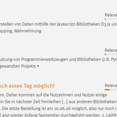
n
Releva
ellen von Daten mithilfe der Javascript-
Bibliotheken
D3.js und
 Mapping, Wahrnehmung
Releva
Nutzung von Programmierwerkzeugen und
Bibliotheken
(z.B. Py
ngewandten Projekts •
och einen Tag möglich!
Releva
um. Daher kommen auf die Nutzerinnen und Nutzer einige
 Sie in nächster Zeit Fernleihen [...] aus anderen
Bibliotheken
Die letzte Bestellung ist am 10.06.26 möglich, also nur noch 1
] erst wieder Anfang September durchgeführt werden. 2. Leihfri