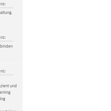
nz:
altung.
nz:
binden
nz:
izient und
arning
hing