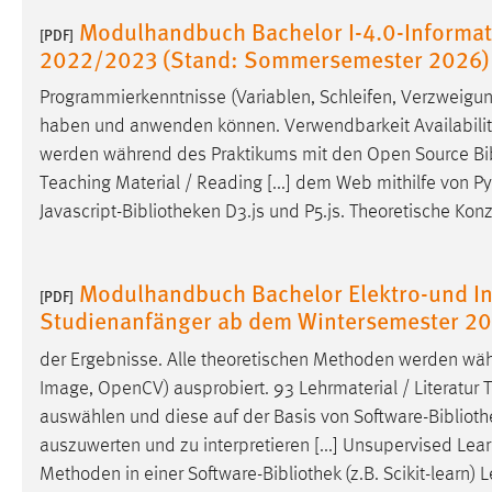
Modulhandbuch Bachelor I-4.0-Informat
externen Medien Cookies gesetzt.
[PDF]
2022/2023 (Stand: Sommersemester 2026)
YouTube
Programmierkenntnisse (Variablen, Schleifen, Verzweigun
haben und anwenden können. Verwendbarkeit Availability 
Vimeo
werden während des Praktikums mit den Open Source
Bi
Teaching Material / Reading [...] dem Web mithilfe von P
Javascript-
Bibliotheken
D3.js und P5.js. Theoretische Ko
Modulhandbuch Bachelor Elektro-und In
[PDF]
Studienanfänger ab dem Wintersemester 2
der Ergebnisse. Alle theoretischen Methoden werden wä
Image, OpenCV) ausprobiert. 93 Lehrmaterial / Literatur
auswählen und diese auf der Basis von Software-
Bibliot
auszuwerten und zu interpretieren [...] Unsupervised L
Methoden in einer Software-
Bibliothek
(z.B. Scikit-learn)