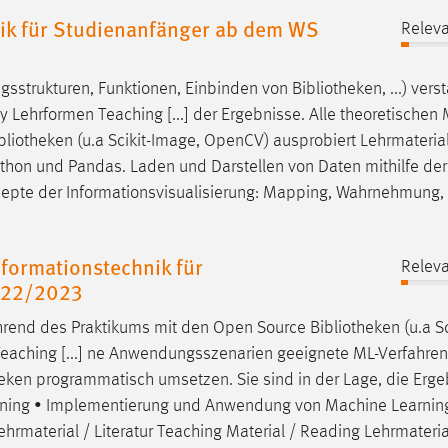
ik für Studienanfänger ab dem WS
Releva
gsstrukturen, Funktionen, Einbinden von
Bibliotheken
, ...) ver
Lehrformen Teaching [...] der Ergebnisse. Alle theoretische
bliotheken
(u.a Scikit-Image, OpenCV) ausprobiert Lehrmaterial 
ython und Pandas. Laden und Darstellen von Daten mithilfe der
nzepte der Informationsvisualisierung: Mapping, Wahrnehmung,
formationstechnik für
Releva
022/2023
hrend des Praktikums mit den Open Source
Bibliotheken
(u.a Sc
 Teaching [...] ne Anwendungsszenarien geeignete ML-Verfahren
heken
programmatisch umsetzen. Sie sind in der Lage, die Erge
earning • Implementierung und Anwendung von Machine Learnin
 Lehrmaterial / Literatur Teaching Material / Reading Lehrmateria