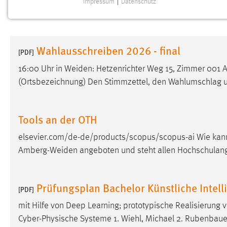
Impressum
|
Datenschutz
NOTWENDIGE COOKIES
Notwendige Cookies ermöglichen grundlegende
Funktionen und sind für die einwandfreie Funktion der
Wahlausschreiben 2026 - final
Website erforderlich.
[PDF]
16:00 Uhr in Weiden: Hetzenrichter Weg 15, Zimmer 001
Einverständnis
(Ortsbezeichnung) Den Stimmzettel, den Wahlumschlag u
Name:
cookie_consent
Zweck:
Dieser Cookie speichert die
Tools an der OTH
ausgewählten Einverständnis-Optionen
des Benutzers
elsevier.com/de-de/products/scopus/scopus-ai Wie kann
Amberg-Weiden angeboten und steht allen Hochschulang
Cookie Laufzeit:
1 Jahr
Performance
Prüfungsplan Bachelor Künstliche Intell
[PDF]
Name:
mit Hilfe von Deep Learning; prototypische Realisierung
staticfilecache
Cyber-Physische Systeme 1. Wiehl, Michael 2. Rubenbaue
Zweck:
Für performante Seitenauslieferung wird