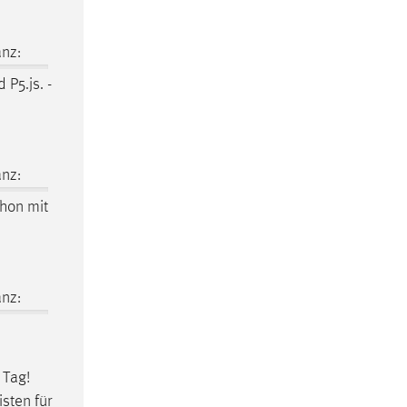
nz:
 P5.js. -
nz:
thon mit
nz:
 Tag!
sten für