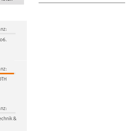
nz:
106.
nz:
OTH
nz:
echnik &