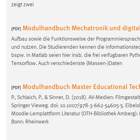
zeigt zwei
Cookie Laufzeit:
MibewSessionID, mibew-chat-frame-
style-5e9dbeb1811c0446 =
Sitzungslaufzeit, mibew_locale = 3
Modulhandbuch Mechatronik und digita
Jahre, MIBEW_UserID = 1 Jahr
[PDF]
Aufbau sowie die Funktionsweise der Programmiersprac
Login
und nutzen. Die Studierenden kennen die informationstec
bspw. in Matlab seien hier insb. die frei verfügbaren Pyth
Name:
fe_user, be_user, be_lastLoginProvider
Tensorflow. Auch verschiedenste (Massen-)Daten
Zweck:
Dieser Cookie ist notwendig um sich an
der Website einloggen zu können.
Modulhandbuch Master Educational Te
[PDF]
Cookie Laufzeit:
24 Stunden
P., Schlaich, P., & Sinner, D. (2018). AV-Medien: Filmgest
Springer Vieweg. doi: 10.1007/978-3-662-54605-5. Eibelshä
STATISTIK
Moodle-Lernplattform Literatur (OTH-
Bibliothek
Amberg): He
Bonn: Rheinwerk
Statistik Cookies erfassen Informationen anonym.
Diese Informationen helfen uns zu verstehen, wie
unsere Besucher unsere Website nutzen.