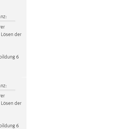
nz:
rer
 Lösen der
bbildung 6
nz:
rer
 Lösen der
bbildung 6