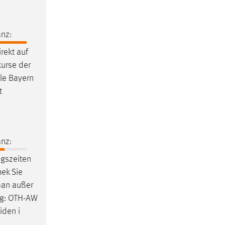
nz:
rekt auf
urse der
ule Bayern
t
nz:
ngszeiten
hek
Sie
an außer
g: OTH-AW
iden i