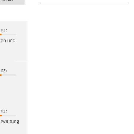
nz:
den und
nz:
nz:
rwaltung