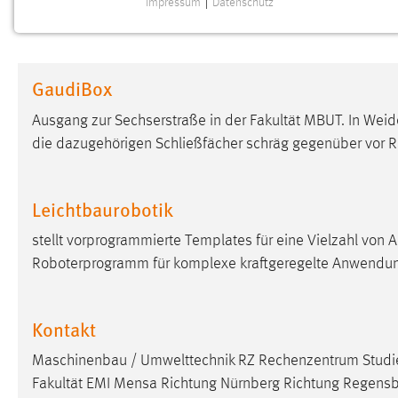
Impressum
|
Datenschutz
NOTWENDIGE COOKIES
Notwendige Cookies ermöglichen grundlegende
Funktionen und sind für die einwandfreie Funktion der
GaudiBox
Website erforderlich.
Ausgang zur Sechserstraße in der Fakultät MBUT. In Weid
Einverständnis
die dazugehörigen Schließfächer schräg gegenüber vor R
Name:
cookie_consent
Zweck:
Dieser Cookie speichert die
Leichtbaurobotik
ausgewählten Einverständnis-Optionen
des Benutzers
stellt vorprogrammierte Templates für eine Vielzahl von 
Roboterprogramm für komplexe kraftgeregelte Anwendunge
Cookie Laufzeit:
1 Jahr
Performance
Kontakt
Name:
Maschinenbau / Umwelttechnik RZ Rechenzentrum Studie
staticfilecache
Fakultät EMI Mensa Richtung Nürnberg Richtung Regensb
Zweck:
Für performante Seitenauslieferung wird