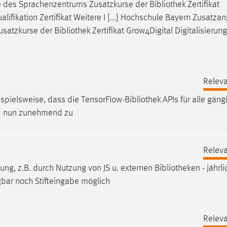
e des Sprachenzentrums Zusatzkurse der
Bibliothek
Zertifikat
lifikation Zertifikat Weitere I [...] Hochschule Bayern Zusatza
usatzkurse der
Bibliothek
Zertifikat Grow4Digital Digitalisierung
Releva
 beispielsweise, dass die TensorFlow-
Bibliothek
APIs für alle gäng
nd nun zunehmend zu
Releva
ssung, z.B. durch Nutzung von JS u. externen
Bibliotheken
- jährl
gbar noch Stifteingabe möglich
Releva