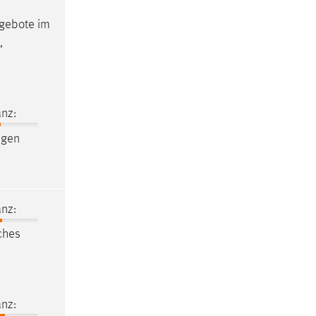
ngebote im
,
nz:
igen
nz:
iches
nz: