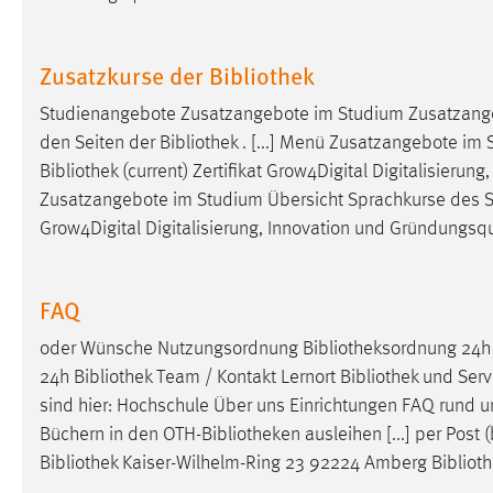
Cookie Laufzeit:
MibewSessionID, mibew-chat-frame-
style-5e9dbeb1811c0446 =
Zusatzkurse der Bibliothek
Sitzungslaufzeit, mibew_locale = 3
Jahre, MIBEW_UserID = 1 Jahr
Studienangebote Zusatzangebote im Studium Zusatzang
den Seiten der
Bibliothek
. [...] Menü Zusatzangebote im
Login
Bibliothek
(current) Zertifikat Grow4Digital Digitalisierun
Zusatzangebote im Studium Übersicht Sprachkurse des 
Name:
fe_user, be_user, be_lastLoginProvider
Grow4Digital Digitalisierung, Innovation und Gründungsqual
Zweck:
Dieser Cookie ist notwendig um sich an
der Website einloggen zu können.
FAQ
Cookie Laufzeit:
24 Stunden
oder Wünsche Nutzungsordnung
Bibliotheksordnung
24
24h
Bibliothek
Team / Kontakt Lernort
Bibliothek
und Servi
STATISTIK
sind hier: Hochschule Über uns Einrichtungen FAQ rund 
Statistik Cookies erfassen Informationen anonym.
Büchern in den OTH-
Bibliotheken
ausleihen [...] per Post 
Diese Informationen helfen uns zu verstehen, wie
Bibliothek
Kaiser-Wilhelm-Ring 23 92224 Amberg
Bibliot
unsere Besucher unsere Website nutzen.