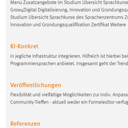
Menü Zusatzangebote im Studium Übersicht Sprachkurs
Anbieter:
Google Ireland Limited
Grow4Digital Digitalisierung, Innovation und Gründungsqua
Zweck:
Conversion-Tracking
Studium Übersicht Sprachkurse des Sprachenzentrums Z
Innovation und Gründungsqualifikation Zertifikat Weitere
Cookie Laufzeit:
3 Monate
Facebook Pixel
KI-Konkret
Name:
in jegliche Infrastruktur integrieren. Hilfreich ist hierbei
_fbp
Programmiersprachen anbietet. Insgesamt geht der Tre
Anbieter:
Facebook
Zweck:
Conversion-Tracking
Veröffentlichungen
Cookie Laufzeit:
3 Monate
Flexibilität und vielfältige Möglichkeiten zur indiv. Anpa
Community-Treffen - aktuell weder ein Formeleditor verfü
EXTERNE MEDIEN
Um Inhalte von Videoplattformen und Social Media
Referenzen
Plattformen anzeigen zu können, werden von diesen