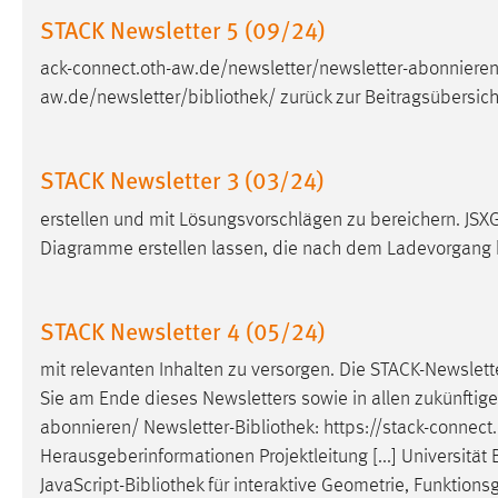
in diesem Cookie gespeichert, ob man
STACK Newsletter 5 (09/24)
eingeloggt ist.
ack-connect.oth-aw.de/newsletter/newsletter-abonnieren
aw.de/newsletter/
bibliothek
/ zurück zur Beitragsübersic
Sprachpräferenz
Name:
site-language-preference
STACK Newsletter 3 (03/24)
Zweck:
Das Cookie speichert die gewählte
Sprache der Website.
erstellen und mit Lösungsvorschlägen zu bereichern. JSXGr
Diagramme erstellen lassen, die nach dem Ladevorgang 
Cookie Laufzeit:
30 Tage
Chat
STACK Newsletter 4 (05/24)
Name:
mit relevanten Inhalten zu versorgen. Die STACK-Newslette
MibewSessionID, MIBEW_UserID,
mibew_locale, mibew-chat-frame-style-
Sie am Ende dieses Newsletters sowie in allen zukünftige
5e9dbeb1811c0446
abonnieren/ Newsletter-
Bibliothek
: https://stack-connec
Herausgeberinformationen Projektleitung [...] Universität
Zweck:
Wird benötigt um die Chatfunktion
nutzen zu können.
JavaScript-
Bibliothek
für interaktive Geometrie, Funktio