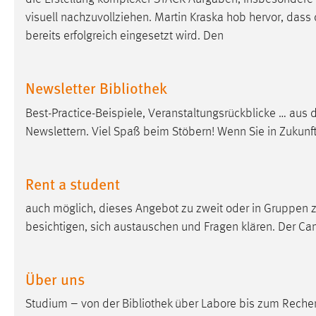
visuell nachzuvollziehen. Martin Kraska hob hervor, dass
Matomo
bereits erfolgreich eingesetzt wird. Den
Name:
_pk_ref, _pk_cvar, _pk_id, _pk_ses
Newsletter Bibliothek
Zweck:
Zugriffsstatistik
Cookie Laufzeit:
Max. 13 Monate
Best-Practice-Beispiele, Veranstaltungsrückblicke … aus 
Newslettern. Viel Spaß beim Stöbern! Wenn Sie in Zukunf
MARKETING
Rent a student
Marketing Cookies werden von Drittanbietern
verwendet, um personalisierte Werbung anzuzeigen.
auch möglich, dieses Angebot zu zweit oder in Gruppen
Sie tun dies, indem sie Besucher über Websites
besichtigen, sich austauschen und Fragen klären. Der Ca
hinweg verfolgen.
Google Ads
Über uns
Name:
Studium – von der
Bibliothek
über Labore bis zum Rechen
_gcl_au