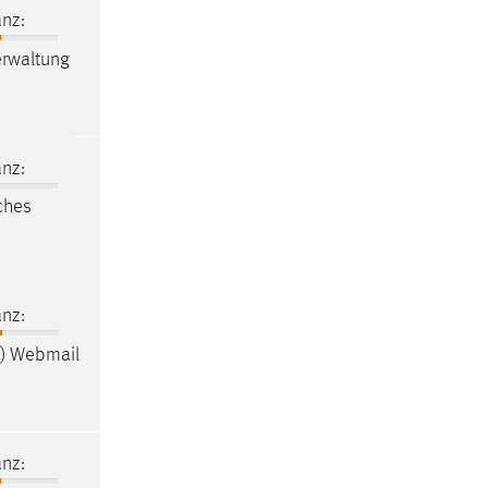
nz:
rwaltung
nz:
iches
nz:
) Webmail
nz: