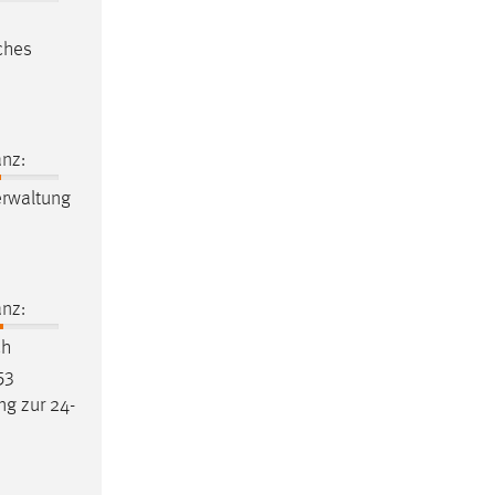
iches
nz:
rwaltung
nz:
ch
53
ng zur 24-