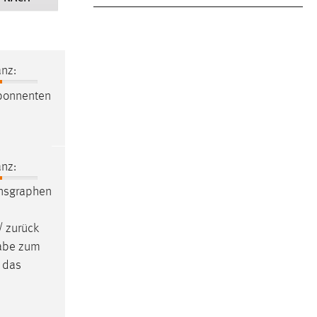
nz:
bonnenten
nz:
onsgraphen
/ zurück
gabe zum
d das