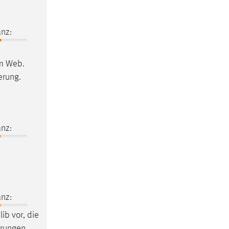
nz:
im Web.
erung.
nz:
nz:
ib vor, die
erungen