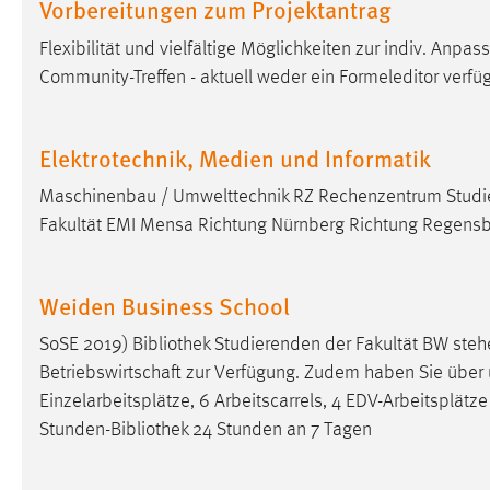
Vorbereitungen zum Projektantrag
externen Medien Cookies gesetzt.
Flexibilität und vielfältige Möglichkeiten zur indiv. Anpa
YouTube
Community-Treffen - aktuell weder ein Formeleditor verfü
Vimeo
Elektrotechnik, Medien und Informatik
Maschinenbau / Umwelttechnik RZ Rechenzentrum Studie
Fakultät EMI Mensa Richtung Nürnberg Richtung Regensb
Weiden Business School
SoSE 2019)
Bibliothek
Studierenden der Fakultät BW steh
Betriebswirtschaft zur Verfügung. Zudem haben Sie über
Einzelarbeitsplätze, 6 Arbeitscarrels, 4 EDV-Arbeitsplät
Stunden-
Bibliothek
24 Stunden an 7 Tagen