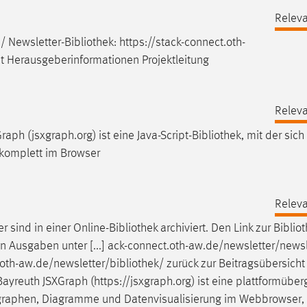
Releva
/ Newsletter-
Bibliothek
: https://stack-connect.oth-
ht Herausgeberinformationen Projektleitung
Releva
aph (jsxgraph.org) ist eine Java-Script-
Bibliothek
, mit der sich
komplett im Browser
Releva
r sind in einer Online-
Bibliothek
archiviert. Den Link zur
Biblio
n Ausgaben unter [...] ack-connect.oth-aw.de/newsletter/newsl
t.oth-aw.de/newsletter/
bibliothek
/ zurück zur Beitragsübersicht
 Bayreuth JSXGraph (https://jsxgraph.org) ist eine plattformübe
nsgraphen, Diagramme und Datenvisualisierung im Webbrowser,