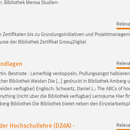
n.
Bibliothek
Mensa Studien-
Releva
n Zertifikaten bis zu Gründungsinitiativen und Projektmanagem
urse der
Bibliothek
Zertifikat Grow4Digital
undlagen
Releva
in: Bestnote - Lernerfolg verdoppeln, Prüfungsangst halbieren 
cher
Bibliothek
Weiden Die [...] gedruckt in
Bibliothek
Amberg 
iden verfügbar) Englisch: Schwartz, Daniel L.: The ABCs of ho
Anything (nicht über die
Bibliothek
verfügbar) Lernräume Hier fi
mberg
Bibliothek
Die
Bibliothek
bietet neben den Einzelarbeitsp
der Hochschullehre (DZdA) -
Releva