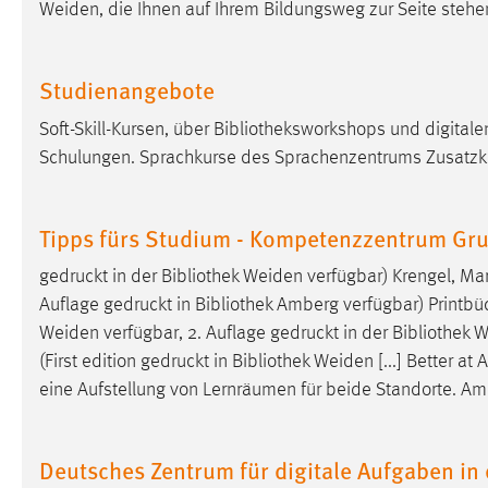
Weiden, die Ihnen auf Ihrem Bildungsweg zur Seite stehe
Anbieter:
Google Ireland Limited
Zweck:
Conversion-Tracking
Studienangebote
Cookie Laufzeit:
3 Monate
Soft-Skill-Kursen, über
Bibliotheksworkshops
und digitale
Schulungen. Sprachkurse des Sprachenzentrums Zusatzk
Facebook Pixel
Name:
_fbp
Tipps fürs Studium - Kompetenzzentrum Gr
Anbieter:
Facebook
gedruckt in der
Bibliothek
Weiden verfügbar) Krengel, Mart
Zweck:
Conversion-Tracking
Auflage gedruckt in
Bibliothek
Amberg verfügbar) Printbü
Weiden verfügbar, 2. Auflage gedruckt in der
Bibliothek
We
Cookie Laufzeit:
3 Monate
(First edition gedruckt in
Bibliothek
Weiden [...] Better at 
eine Aufstellung von Lernräumen für beide Standorte. A
EXTERNE MEDIEN
Um Inhalte von Videoplattformen und Social Media
Deutsches Zentrum für digitale Aufgaben in 
Plattformen anzeigen zu können, werden von diesen