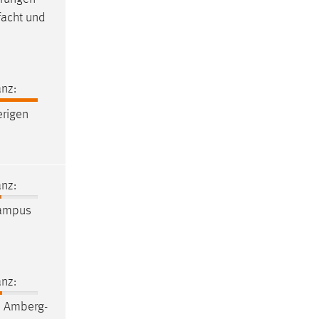
facht und
nz:
erigen
nz:
ampus
nz:
H Amberg-