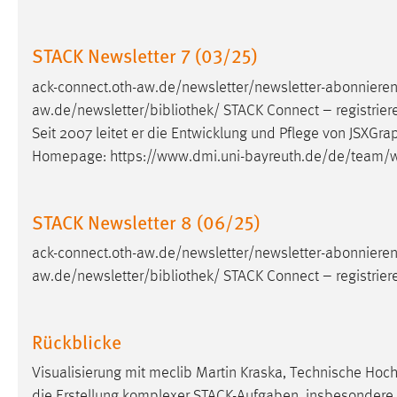
Cookie Laufzeit:
MibewSessionID, mibew-chat-frame-
style-5e9dbeb1811c0446 =
STACK Newsletter 7 (03/25)
Sitzungslaufzeit, mibew_locale = 3
Jahre, MIBEW_UserID = 1 Jahr
ack-connect.oth-aw.de/newsletter/newsletter-abonnieren
aw.de/newsletter/
bibliothek
/ STACK Connect – registrier
Login
Seit 2007 leitet er die Entwicklung und Pflege von JSXGra
Homepage: https://www.dmi.uni-bayreuth.de/de/team
Name:
fe_user, be_user, be_lastLoginProvider
Zweck:
Dieser Cookie ist notwendig um sich an
STACK Newsletter 8 (06/25)
der Website einloggen zu können.
Cookie Laufzeit:
24 Stunden
ack-connect.oth-aw.de/newsletter/newsletter-abonnieren
aw.de/newsletter/
bibliothek
/ STACK Connect – registrier
STATISTIK
Rückblicke
Statistik Cookies erfassen Informationen anonym.
Diese Informationen helfen uns zu verstehen, wie
Visualisierung mit meclib Martin Kraska, Technische Hoc
unsere Besucher unsere Website nutzen.
die Erstellung komplexer STACK-Aufgaben, insbesondere f