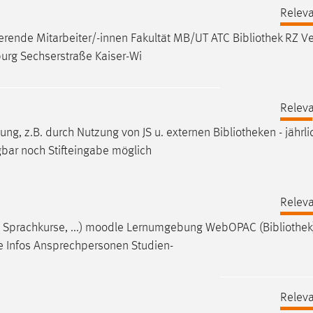
Releva
rende Mitarbeiter/-innen Fakultät MB/UT ATC
Bibliothek
RZ Ve
urg Sechserstraße Kaiser-Wi
Releva
ssung, z.B. durch Nutzung von JS u. externen
Bibliotheken
- jährl
gbar noch Stifteingabe möglich
Releva
e, Sprachkurse, ...) moodle Lernumgebung WebOPAC (
Bibliothek
e Infos Ansprechpersonen Studien-
Releva