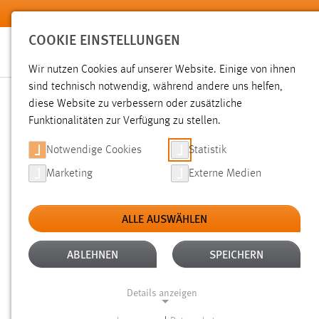
Zum Hauptinhalt springen
COOKIE EINSTELLUNGEN
Wir nutzen Cookies auf unserer Website. Einige von ihnen
sind technisch notwendig, während andere uns helfen,
diese Website zu verbessern oder zusätzliche
SUCHE
Funktionalitäten zur Verfügung zu stellen.
Notwendige Cookies
Statistik
Marketing
Externe Medien
ALLE AUSWÄHLEN
TYP: SEITEN
ALTER: ÜBER EIN JAHR
Aktive Filter:
ABLEHNEN
SPEICHERN
Gesucht nach "bibliothek".
Es wurden 91 Ergebnisse gefun
Details anzeigen