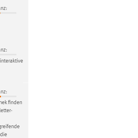
nz:
nz:
 interaktive
nz:
thek
finden
etter-
rgreifende
 die