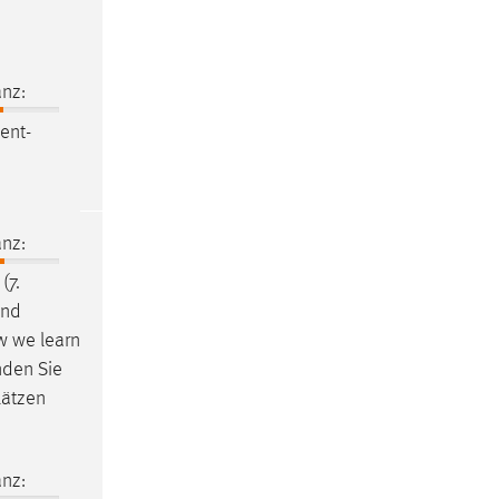
nz:
ent-
nz:
(7.
und
w we learn
nden Sie
lätzen
nz: