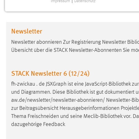
Impressum
|
Datenschutz
NOTWENDIGE COOKIES
Notwendige Cookies ermöglichen grundlegende
Funktionen und sind für die einwandfreie Funktion der
Newsletter
Website erforderlich.
Newsletter abonnieren Zur Registrierung Newsletter
Bibli
Einverständnis
Übersicht über die STACK Newsletter-Abonnenten Sie mö
Name:
cookie_consent
Zweck:
Dieser Cookie speichert die
STACK Newsletter 6 (12/24)
ausgewählten Einverständnis-Optionen
des Benutzers
fh-zwickau . de JSXGraph ist eine JavaScript-
Bibliothek
zur
und Diagrammen. Diese
Bibliothek
ist gut dokumentiert u
Cookie Laufzeit:
1 Jahr
aw.de/newsletter/newsletter-abonnieren/ Newsletter-
Bib
zur Beitragsübersicht Herausgeberinformationen Projektle
Performance
Thema Freischneiden und seine Meclib-
Bibliothek
vor. Da
dazugehörige Feedback
Name:
staticfilecache
Zweck:
Für performante Seitenauslieferung wird