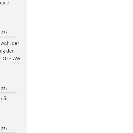
keine
nz:
wahl der
ung der
es OTH-AW
nz:
ofil
nz: