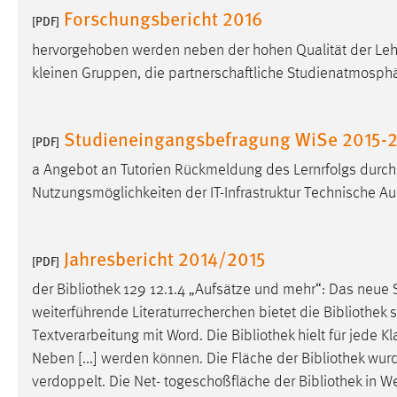
Forschungsbericht 2016
[PDF]
Matomo
hervorgehoben werden neben der hohen Qualität der Leh
Name:
kleinen Gruppen, die partnerschaftliche Studienatmosphä
_pk_ref, _pk_cvar, _pk_id, _pk_ses
Zweck:
Zugriffsstatistik
Studieneingangsbefragung WiSe 2015-2
Cookie Laufzeit:
[PDF]
Max. 13 Monate
a Angebot an Tutorien Rückmeldung des Lernrfolgs durc
Nutzungsmöglichkeiten der IT-Infrastruktur Technische A
MARKETING
Marketing Cookies werden von Drittanbietern
Jahresbericht 2014/2015
[PDF]
verwendet, um personalisierte Werbung anzuzeigen.
Sie tun dies, indem sie Besucher über Websites
der
Bibliothek
129 12.1.4 „Aufsätze und mehr“: Das neue 
hinweg verfolgen.
weiterführende Literaturrecherchen bietet die
Bibliothek
se
Textverarbeitung mit Word. Die
Bibliothek
hielt für jede 
Google Ads
Neben [...] werden können. Die Fläche der
Bibliothek
wurde
Name:
verdoppelt. Die Net- togeschoßfläche der
Bibliothek
in We
_gcl_au