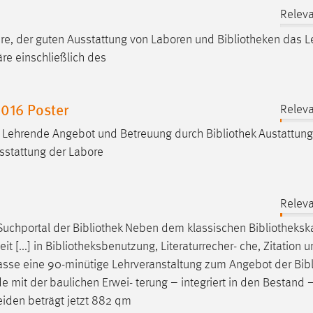
Releva
re, der guten Ausstattung von Laboren und
Bibliotheken
das Le
re einschließlich des
016 Poster
Releva
h Lehrende Angebot und Betreuung durch
Bibliothek
Austattung
usstattung der Labore
Releva
Suchportal der
Bibliothek
Neben dem klassischen
Bibliotheksk
it [...] in
Bibliotheksbenutzung
, Literaturrecher- che, Zitation 
Klasse eine 90-minütige Lehrveranstaltung zum Angebot der
Bib
 mit der baulichen Erwei- terung – integriert in den Bestand
iden beträgt jetzt 882 qm