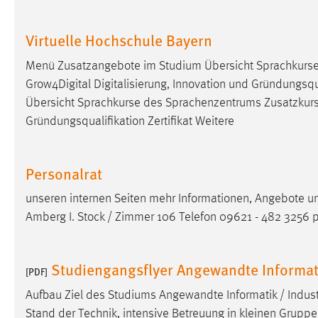
Anbieter:
Google Ireland Limited
Virtuelle Hochschule Bayern
Zweck:
Conversion-Tracking
Menü Zusatzangebote im Studium Übersicht Sprachkurs
Cookie Laufzeit:
3 Monate
Grow4Digital Digitalisierung, Innovation und Gründungsqual
Übersicht Sprachkurse des Sprachenzentrums Zusatzkur
Facebook Pixel
Gründungsqualifikation Zertifikat Weitere
Name:
_fbp
Anbieter:
Facebook
Personalrat
Zweck:
Conversion-Tracking
unseren internen Seiten mehr Informationen, Angebote u
Amberg I. Stock / Zimmer 106 Telefon 09621 - 482 3256 
Cookie Laufzeit:
3 Monate
Studiengangsflyer Angewandte Informati
[PDF]
EXTERNE MEDIEN
Aufbau Ziel des Studiums Angewandte Informatik / Indust
Um Inhalte von Videoplattformen und Social Media
Stand der Technik, intensive Betreuung in kleinen Gruppen
Plattformen anzeigen zu können, werden von diesen