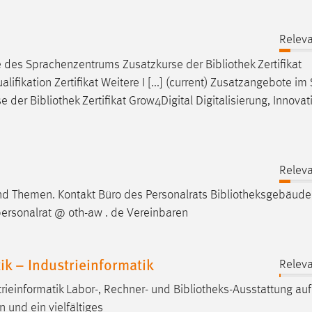
Releva
e des Sprachenzentrums Zusatzkurse der
Bibliothek
Zertifikat
ifikation Zertifikat Weitere I [...] (current) Zusatzangebote i
se der
Bibliothek
Zertifikat Grow4Digital Digitalisierung, Innova
Releva
nd Themen. Kontakt Büro des Personalrats
Bibliotheksgebäude
personalrat @ oth-aw . de Vereinbaren
k – Industrieinformatik
Releva
rieinformatik Labor-, Rechner- und
Bibliotheks-Ausstattung
auf
 und ein vielfältiges