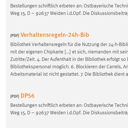
Bestellungen schriftlich erbeten an: Ostbayerische Tec
Cookie Laufzeit:
MibewSessionID, mibew-chat-frame-
style-5e9dbeb1811c0446 =
Weg 15, D – 92637 Weiden i.d.Opf. Die Diskussionsbeitr
Sitzungslaufzeit, mibew_locale = 3
Jahre, MIBEW_UserID = 1 Jahr
Verhaltensregeln-24h-Bib
[PDF]
Login
Bibliothek
Verhaltensregeln für die Nutzung der 24-h-
Bibl
mit der eigenen Chipkarte [...] et sich, niemanden mit sei
Name:
fe_user, be_user, be_lastLoginProvider
Zutritte/Zeit. 4. Der Aufenthalt in der
Bibliothek
erfolgt so 
Zweck:
Dieser Cookie ist notwendig um sich an
Bibliothekspersonal
möglich. 6. Blockieren der Carrels, 
der Website einloggen zu können.
Arbeitsmaterial ist nicht gestattet. 7. Die
Bibliothek
dient a
Cookie Laufzeit:
24 Stunden
DP56
[PDF]
STATISTIK
Bestellungen schriftlich erbeten an: Ostbayerische Tec
Statistik Cookies erfassen Informationen anonym.
Weg 15, D – 92637 Weiden i.d.Opf. Die Diskussionsbeitr
Diese Informationen helfen uns zu verstehen, wie
unsere Besucher unsere Website nutzen.