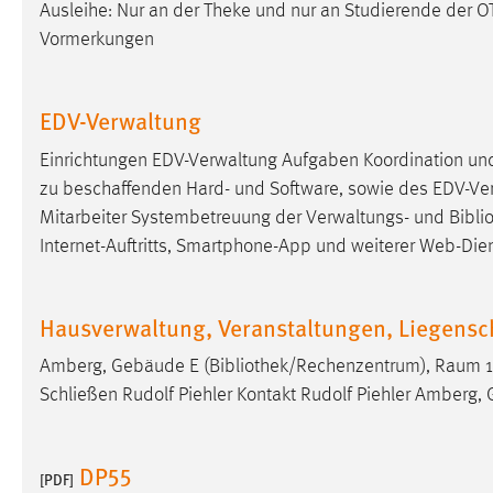
Ausleihe: Nur an der Theke und nur an Studierende der O
in diesem Cookie gespeichert, ob man
Vormerkungen
eingeloggt ist.
Sprachpräferenz
EDV-Verwaltung
Name:
site-language-preference
Einrichtungen EDV-Verwaltung Aufgaben Koordination un
zu beschaffenden Hard- und Software, sowie des EDV-Verb
Zweck:
Das Cookie speichert die gewählte
Sprache der Website.
Mitarbeiter Systembetreuung der Verwaltungs- und
Bibli
Internet-Auftritts, Smartphone-App und weiterer Web-Die
Cookie Laufzeit:
30 Tage
Chat
Hausverwaltung, Veranstaltungen, Liegensc
Name:
Amberg, Gebäude E (
Bibliothek
/Rechenzentrum), Raum 10
MibewSessionID, MIBEW_UserID,
mibew_locale, mibew-chat-frame-style-
Schließen Rudolf Piehler Kontakt Rudolf Piehler Amberg,
5e9dbeb1811c0446
Zweck:
Wird benötigt um die Chatfunktion
DP55
nutzen zu können.
[PDF]