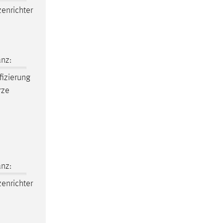
enrichter
nz:
fizierung
rze
nz:
enrichter