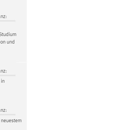
nz:
m Studium
tion und
nz:
in
nz:
 neuestem