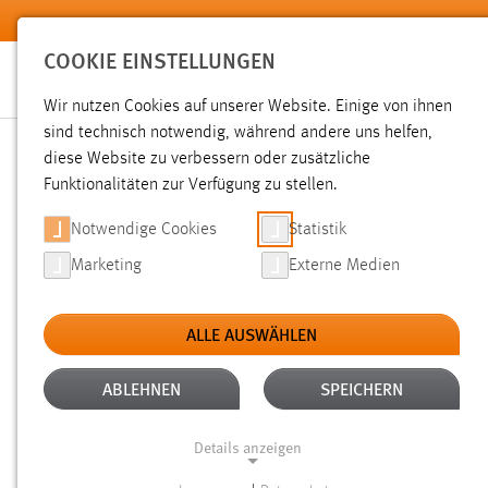
Zum Hauptinhalt springen
COOKIE EINSTELLUNGEN
Wir nutzen Cookies auf unserer Website. Einige von ihnen
sind technisch notwendig, während andere uns helfen,
diese Website zu verbessern oder zusätzliche
SUCHE
Funktionalitäten zur Verfügung zu stellen.
Notwendige Cookies
Statistik
Marketing
Externe Medien
ALLE AUSWÄHLEN
ALTER: ÜBER EIN JAHR
ALLE FILTER EN
Aktive Filter:
ABLEHNEN
SPEICHERN
Gesucht nach "bibliothek".
Es wurden 543 Ergebnisse gefu
Details anzeigen