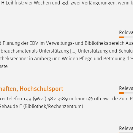
TH Leihfrist: vier Wochen und ggf. zwei Verlängerungen, wenn 
Releva
d Planung der EDV im Verwaltungs- und
Bibliotheksbereich
Aus
rauchsmaterials Unterstützung [...] Unterstützung und Schul
otheksrechner
in Amberg und Weiden Pflege und Betreuung d
nste
haften, Hochschulsport
Releva
1 Telefon +49 (9621) 482-3189 m.bauer @ oth-aw . de Zum Pr
 Gebäude E (
Bibliothek
/Rechenzentrum)
Releva