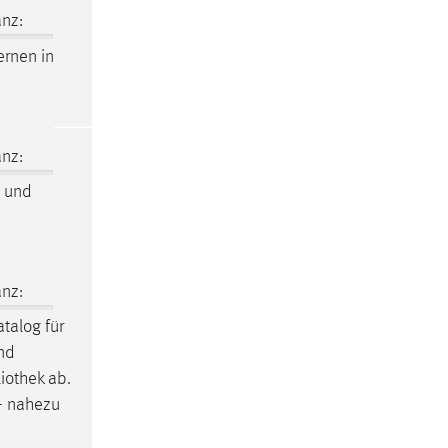
nz:
rnen in
nz:
 und
nz:
atalog
für
und
liothek
ab.
 – nahezu