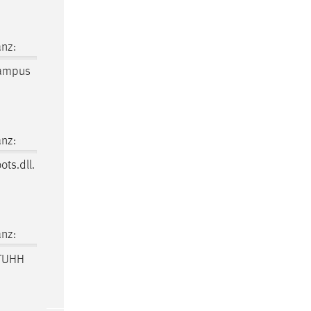
nz:
ampus
nz:
ots.dll.
nz:
TUHH