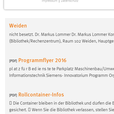
Impressum
|
Datenschutz
NOTWENDIGE COOKIES
Notwendige Cookies ermöglichen grundlegende
Funktionen und sind für die einwandfreie Funktion der
Weiden
Website erforderlich.
nicht besetzt. Dr. Markus Lommer Dr. Markus Lommer K
Einverständnis
(
Bibliothek
/Rechenzentrum), Raum 102 Weiden, Hauptgeb
Name:
cookie_consent
Zweck:
Dieser Cookie speichert die
Programmflyer 2016
[PDF]
ausgewählten Einverständnis-Optionen
des Benutzers
pl at z fü r B ed ie ns te te Parkplatz Maschinenbau/Um
Informationstechnik Siemens- Innovatorium Programm Org
Cookie Laufzeit:
1 Jahr
Performance
Rollcontainer-Infos
[PDF]
Name:
 Die Container bleiben in der
Bibliothek
und dürfen die
staticfilecache
gesichert.  Wenn Sie die
Bibliothek
verlassen, stellen Sie
Zweck:
Für performante Seitenauslieferung wird