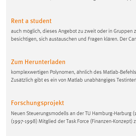
externen Medien Cookies gesetzt.
Rent a student
YouTube
auch möglich, dieses Angebot zu zweit oder in Gruppen
Vimeo
besichtigen, sich austauschen und Fragen klären. Der Ca
Zum Herunterladen
komplexwertigen Polynomen, ähnlich des Matlab-Befehls 
Zusätzlich gibt es ein von Matlab unabhängiges Testinte
Forschungsprojekt
Neuen Steuerungsmodells an der TU Hamburg-Harburg (19
(1997-1998) Mitglied der Task Force (Finanzen-Konzept)