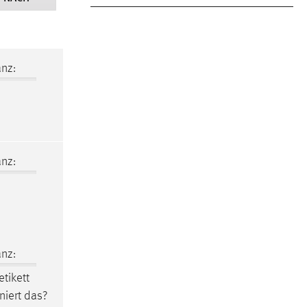
nz:
nz:
nz:
etikett
niert das?