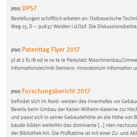
DP57
[PDF]
Bestellungen schriftlich erbeten an: Ostbayerische Tec
Weg 15, D – 92637 Weiden i.d.Opf. Die Diskussionsbeitr
Patenttag Flyer 2017
[PDF]
pl at z fü rB ed ie ns te te Parkplatz Maschinenbau/Umw
Informationstechnik Siemens- Innovatorium Information 
Forschungsbericht 2017
[PDF]
befindet sich im Nord- westen des Innenhofes vor Gebä
Bereits beim Umbau der Kaiser-Wilhelm-Kaserne zur Hoch
und passt sich in seiner Gebäudehöhe an die Höhe von
B
bäude bilden weiterhin das dominante [...] nten nachzurüs
der
Bibliothek
hin. Die Prüfkabine ist mit einer Zu- und Ab