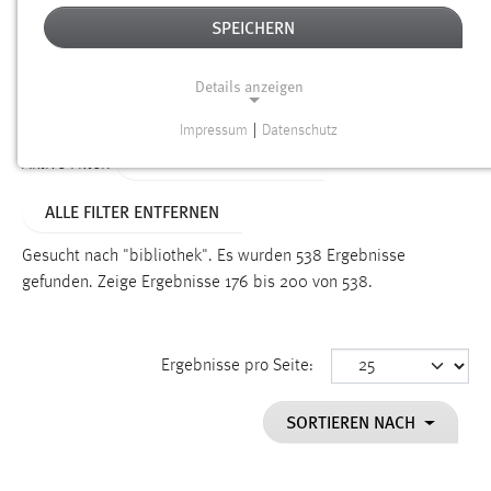
SPEICHERN
Alter
Details anzeigen
SUCHEN
Impressum
|
Datenschutz
NOTWENDIGE COOKIES
ALTER: ÜBER EIN JAHR
Aktive Filter:
Notwendige Cookies ermöglichen grundlegende
ALLE FILTER ENTFERNEN
Funktionen und sind für die einwandfreie Funktion der
Website erforderlich.
Gesucht nach "bibliothek".
Es wurden 538 Ergebnisse
gefunden.
Zeige Ergebnisse 176 bis 200 von 538.
Einverständnis
Name:
cookie_consent
Ergebnisse pro Seite:
Zweck:
SORTIEREN NACH
Dieser Cookie speichert die ausgewählten Einverständnis-
Optionen des Benutzers
Cookie Laufzeit: