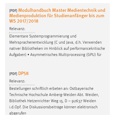
1 Jahr
Modulhandbuch Master Medientechnik und
[PDF]
Medienproduktion für Studienanfänger bis zum
Performance
WS 2017/2018
Relevanz:
Name:
staticfilecache
Elementare Systemprogrammierung und
Mehrsprachenentwicklung (C und Java, d.h. Verwenden
Zweck:
nativer
Bibliotheken
im Hinblick auf performancekritische
Für performante Seitenauslieferung wird in diesem Cookie
Aufgaben) • Asymmetrisches Multiprocessing (GPU) für
gespeichert, ob man eingeloggt ist.
Sprachpräferenz
DP58
[PDF]
Name:
Relevanz:
site-language-preference
Bestellungen schriftlich erbeten an: Ostbayerische
Technische Hochschule Amberg-Weiden Abt. Weiden,
Zweck:
Bibliothek
Hetzenrichter Weg 15, D – 92637 Weiden
Das Cookie speichert die gewählte Sprache der Website.
i.d.Opf. Die Diskussionsbeiträge können elektronisch
Cookie Laufzeit:
abgerufen