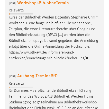
WorkshopsBib-ohneTermin
[PDF]
Cookie Laufzeit:
Relevanz:
Max. 13 Monate
Kurse der
Bibliothek
Weiden Dozentin: Stephanie Grimm
Workshop 1: Wie fange ich bloß an? Themenanalyse,
Zeitplan, die erste Literaturrecherche über Google und
MARKETING
den
Bibliothekskatalog
(OPAC) [...] werden über die
Bibliothekshomepage
bekannt gegeben, die Anmeldung
Marketing Cookies werden von Drittanbietern
erfolgt über die Online-Anmeldung der Hochschule.
verwendet, um personalisierte Werbung anzuzeigen.
https://www.oth-aw.de/informieren-und-
Sie tun dies, indem sie Besucher über Websites
entdecken/einrichtungen/
bibliothek
/ueber-uns/#
hinweg verfolgen.
Google Ads
Aushang-TermineBfD
[PDF]
Name:
Relevanz:
_gcl_au
für Dummies – verpflichtende
Bibliothekseinführung
Anbieter:
Termine für das WS 2017/18
Bibliothek
Weiden Fit ins
Google Ireland Limited
Studium 27.09.2017 Teilnahme am
Bibliotheksworkshop
(beinhaltet den Einführungskurs) [...] en an der Infotheke
Zweck: