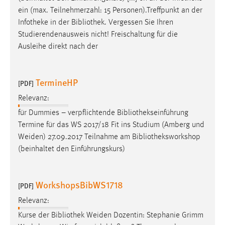
ein (max. Teilnehmerzahl: 15 Personen).Treffpunkt an der
Conversion-Tracking
Infotheke in der
Bibliothek
. Vergessen Sie Ihren
Cookie Laufzeit:
Studierendenausweis nicht! Freischaltung für die
3 Monate
Ausleihe direkt nach der
Facebook Pixel
TermineHP
[PDF]
Name:
Relevanz:
_fbp
für Dummies – verpflichtende
Bibliothekseinführung
Anbieter:
Termine für das WS 2017/18 Fit ins Studium (Amberg und
Facebook
Weiden) 27.09.2017 Teilnahme am
Bibliotheksworkshop
Zweck:
(beinhaltet den Einführungskurs)
Conversion-Tracking
Cookie Laufzeit:
WorkshopsBibWS1718
[PDF]
3 Monate
Relevanz:
Kurse der
Bibliothek
Weiden Dozentin: Stephanie Grimm