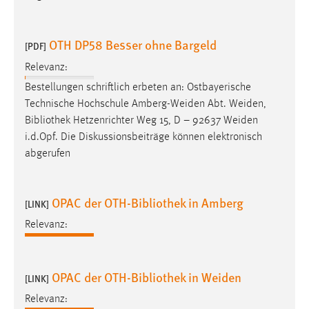
30 Tage
OTH DP58 Besser ohne Bargeld
Chat
[PDF]
Relevanz:
Name:
Bestellungen schriftlich erbeten an: Ostbayerische
MibewSessionID, MIBEW_UserID, mibew_locale, mibew-
chat-frame-style-5e9dbeb1811c0446
Technische Hochschule Amberg-Weiden Abt. Weiden,
Bibliothek
Hetzenrichter Weg 15, D – 92637 Weiden
Zweck:
i.d.Opf. Die Diskussionsbeiträge können elektronisch
Wird benötigt um die Chatfunktion nutzen zu können.
abgerufen
Cookie Laufzeit:
MibewSessionID, mibew-chat-frame-style-
5e9dbeb1811c0446 = Sitzungslaufzeit, mibew_locale = 3
OPAC der OTH-Bibliothek in Amberg
[LINK]
Jahre, MIBEW_UserID = 1 Jahr
Relevanz:
Login
OPAC der OTH-Bibliothek in Weiden
[LINK]
Name:
fe_user, be_user, be_lastLoginProvider
Relevanz: