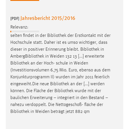
Zweck:
Dieser Cookie ist notwendig um sich an der Website
Jahresbericht 2015/2016
einloggen zu können.
[PDF]
Relevanz:
Cookie Laufzeit:
24 Stunden
selten findet in der
Bibliothek
der Erstkontakt mit der
Hochschule statt. Daher ist es umso wichtiger, dass
dieser in positiver Erinnerung bleibt.
Bibliothek
in
Amberg
Bibliothek
in Weiden 132 13 [...] erweiterte
STATISTIK
Bibliothek
an der Hoch- schule in Weiden
Statistik Cookies erfassen Informationen anonym.
(Investitionsvolumen 6,75 Mio. Euro, ebenso aus dem
Diese Informationen helfen uns zu verstehen, wie
Konjunkturprogramm II) wurden im Jahr 2011 feierlich
unsere Besucher unsere Website nutzen.
eingeweiht.Die neue
Bibliothek
an der [...] werden
können. Die Fläche der
Bibliothek
wurde mit der
Matomo
baulichen Erweiterung – integriert in den Bestand –
nahezu verdoppelt. Die Nettogeschoß- fläche der
Name:
Bibliothek
in Weiden beträgt jetzt 882 qm
_pk_ref, _pk_cvar, _pk_id, _pk_ses
Zweck:
Zugriffsstatistik