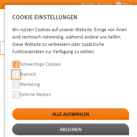
Zum Hauptinhalt springen
MyOTH
Kontakt
DE
COOKIE EINSTELLUNGEN
SUCHE
Wir nutzen Cookies auf unserer Website. Einige von ihnen
sind technisch notwendig, während andere uns helfen,
diese Website zu verbessern oder zusätzliche
JETZT BEWERBEN
Funktionalitäten zur Verfügung zu stellen.
Notwendige Cookies
SUCHE
Statistik
Marketing
FILTER
Externe Medien
Typ
ALLE AUSWÄHLEN
Erstellungsdatum
ABLEHNEN