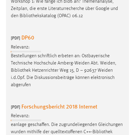
Workshop 1: Wie fange ich bloß an? Themenanalyse,
EXTERNE MEDIEN
Zeitplan, die erste Literaturrecherche über Google und
Um Inhalte von Videoplattformen und Social Media
den
Bibliothekskatalog
(OPAC) 06.12
Plattformen anzeigen zu können, werden von diesen
externen Medien Cookies gesetzt.
DP60
[PDF]
YouTube
Relevanz:
Bestellungen schriftlich erbeten an: Ostbayerische
Vimeo
Technische Hochschule Amberg-Weiden Abt. Weiden,
Bibliothek
Hetzenrichter Weg 15, D – 92637 Weiden
i.d.Opf. Die Diskussionsbeiträge können elektronisch
abgerufen
Forschungsbericht 2018 Internet
[PDF]
Relevanz:
eanlage geschaffen. Die zugrundeliegenden Gleichungen
wurden mithilfe der quelltextoffenen C++-
Bibliothek