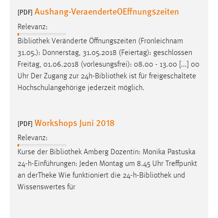
30 Tage
Aushang-VeraenderteOEffnungszeiten
[PDF]
Relevanz:
Chat
Bibliothek
Veränderte Öffnungszeiten (Fronleichnam
Name:
31.05.): Donnerstag, 31.05.2018 (Feiertag): geschlossen
MibewSessionID, MIBEW_UserID, mibew_locale, mibew-
Freitag, 01.06.2018 (vorlesungsfrei): 08.00 - 13.00 [...] 00
chat-frame-style-5e9dbeb1811c0446
Uhr Der Zugang zur 24h-
Bibliothek
ist für freigeschaltete
Hochschulangehörige jederzeit möglich.
Zweck:
Wird benötigt um die Chatfunktion nutzen zu können.
Cookie Laufzeit:
Workshops Juni 2018
[PDF]
MibewSessionID, mibew-chat-frame-style-
Relevanz:
5e9dbeb1811c0446 = Sitzungslaufzeit, mibew_locale = 3
Jahre, MIBEW_UserID = 1 Jahr
Kurse der
Bibliothek
Amberg Dozentin: Monika Pastuska
24-h-Einführungen: Jeden Montag um 8.45 Uhr Treffpunkt
an derTheke Wie funktioniert die 24-h-
Bibliothek
und
Login
Wissenswertes für
Name:
fe_user, be_user, be_lastLoginProvider