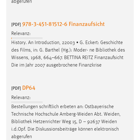
abgerufen
978-3-451-81512-6 Finanzaufsicht
[PDF]
Relevanz:
History. An Introduction, 22003 • G. Eckert: Geschichte
des Films, in: G. Barthel (Hg.): Moder- ne
Bibliothek
des
Wissens, 1968, 664–667. BETTINA REITZ Finanzaufsicht
Die im Jahr 2007 ausgebrochene Finanzkrise
DP64
[PDF]
Relevanz:
Bestellungen schriftlich erbeten an: Ostbayerische
Technische Hochschule Amberg-Weiden Abt. Weiden,
Bibliothek
Hetzenrichter Weg 15, D – 92637 Weiden
i.d.Opf. Die Diskussionsbeiträge können elektronisch
abgerufen