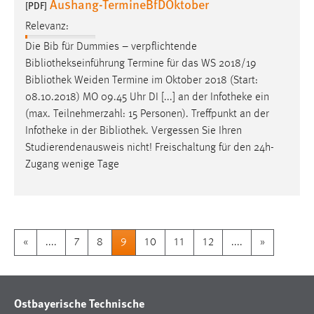
Aushang-TermineBfDOktober
[PDF]
Relevanz:
Die Bib für Dummies – verpflichtende
Bibliothekseinführung
Termine für das WS 2018/19
Bibliothek
Weiden Termine im Oktober 2018 (Start:
08.10.2018) MO 09.45 Uhr DI [...] an der Infotheke ein
(max. Teilnehmerzahl: 15 Personen). Treffpunkt an der
Infotheke in der
Bibliothek
. Vergessen Sie Ihren
Studierendenausweis nicht! Freischaltung für den 24h-
Zugang wenige Tage
«
....
7
8
9
10
11
12
....
»
Ostbayerische Technische