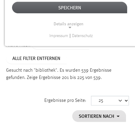
SPEICHERN
Alter
Details anzeigen
SUCHEN
Impressum
|
Datenschutz
NOTWENDIGE COOKIES
ALTER: ÜBER EIN JAHR
Aktive Filter:
Notwendige Cookies ermöglichen grundlegende
ALLE FILTER ENTFERNEN
Funktionen und sind für die einwandfreie Funktion der
Website erforderlich.
Gesucht nach "bibliothek".
Es wurden 539 Ergebnisse
gefunden.
Zeige Ergebnisse 201 bis 225 von 539.
Einverständnis
Name:
cookie_consent
Ergebnisse pro Seite:
Zweck:
SORTIEREN NACH
Dieser Cookie speichert die ausgewählten Einverständnis-
Optionen des Benutzers
Cookie Laufzeit: