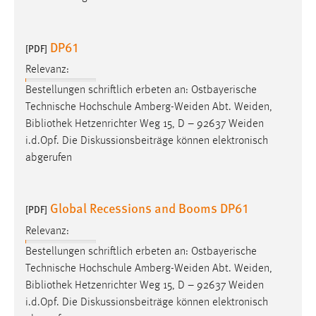
EXTERNE MEDIEN
Um Inhalte von Videoplattformen und Social Media
DP61
Plattformen anzeigen zu können, werden von diesen
[PDF]
externen Medien Cookies gesetzt.
Relevanz:
Bestellungen schriftlich erbeten an: Ostbayerische
YouTube
Technische Hochschule Amberg-Weiden Abt. Weiden,
Bibliothek
Hetzenrichter Weg 15, D – 92637 Weiden
Vimeo
i.d.Opf. Die Diskussionsbeiträge können elektronisch
abgerufen
Global Recessions and Booms DP61
[PDF]
Relevanz:
Bestellungen schriftlich erbeten an: Ostbayerische
Technische Hochschule Amberg-Weiden Abt. Weiden,
Bibliothek
Hetzenrichter Weg 15, D – 92637 Weiden
i.d.Opf. Die Diskussionsbeiträge können elektronisch