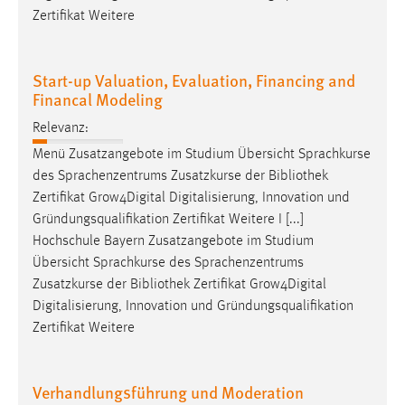
Zertifikat Weitere
Cookie Laufzeit:
Max. 13 Monate
Start-up Valuation, Evaluation, Financing and
Financal Modeling
MARKETING
Relevanz:
Marketing Cookies werden von Drittanbietern
Menü Zusatzangebote im Studium Übersicht Sprachkurse
verwendet, um personalisierte Werbung anzuzeigen.
des Sprachenzentrums Zusatzkurse der
Bibliothek
Sie tun dies, indem sie Besucher über Websites
Zertifikat Grow4Digital Digitalisierung, Innovation und
hinweg verfolgen.
Gründungsqualifikation Zertifikat Weitere I [...]
Hochschule Bayern Zusatzangebote im Studium
Google Ads
Übersicht Sprachkurse des Sprachenzentrums
Zusatzkurse der
Bibliothek
Zertifikat Grow4Digital
Name:
Digitalisierung, Innovation und Gründungsqualifikation
_gcl_au
Zertifikat Weitere
Anbieter:
Google Ireland Limited
Verhandlungsführung und Moderation
Zweck: