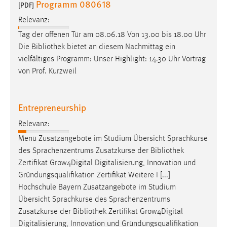
Programm 080618
[PDF]
Zweck:
Dieser Cookie ist notwendig um sich an der Website
Relevanz:
einloggen zu können.
Tag der offenen Tür am 08.06.18 Von 13.00 bis 18.00 Uhr
Die
Bibliothek
bietet an diesem Nachmittag ein
Cookie Laufzeit:
vielfältiges Programm: Unser Highlight: 14.30 Uhr Vortrag
24 Stunden
von Prof. Kurzweil
STATISTIK
Entrepreneurship
Statistik Cookies erfassen Informationen anonym.
Relevanz:
Diese Informationen helfen uns zu verstehen, wie
Menü Zusatzangebote im Studium Übersicht Sprachkurse
unsere Besucher unsere Website nutzen.
des Sprachenzentrums Zusatzkurse der
Bibliothek
Zertifikat Grow4Digital Digitalisierung, Innovation und
Matomo
Gründungsqualifikation Zertifikat Weitere I [...]
Name:
Hochschule Bayern Zusatzangebote im Studium
_pk_ref, _pk_cvar, _pk_id, _pk_ses
Übersicht Sprachkurse des Sprachenzentrums
Zusatzkurse der
Bibliothek
Zertifikat Grow4Digital
Zweck:
Digitalisierung, Innovation und Gründungsqualifikation
Zugriffsstatistik