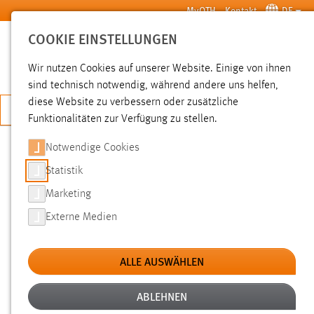
Zum Hauptinhalt springen
MyOTH
Kontakt
DE
COOKIE EINSTELLUNGEN
SUCHE
Wir nutzen Cookies auf unserer Website. Einige von ihnen
sind technisch notwendig, während andere uns helfen,
diese Website zu verbessern oder zusätzliche
JETZT BEWERBEN
Funktionalitäten zur Verfügung zu stellen.
Notwendige Cookies
SUCHE
Statistik
Marketing
FILTER
Externe Medien
Typ
ALLE AUSWÄHLEN
Erstellungsdatum
ABLEHNEN