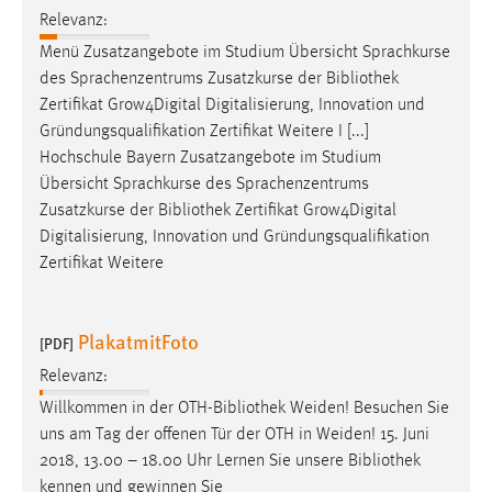
Relevanz:
Conversion-Tracking
Menü Zusatzangebote im Studium Übersicht Sprachkurse
Cookie Laufzeit:
des Sprachenzentrums Zusatzkurse der
Bibliothek
3 Monate
Zertifikat Grow4Digital Digitalisierung, Innovation und
Gründungsqualifikation Zertifikat Weitere I [...]
Facebook Pixel
Hochschule Bayern Zusatzangebote im Studium
Übersicht Sprachkurse des Sprachenzentrums
Name:
Zusatzkurse der
Bibliothek
Zertifikat Grow4Digital
_fbp
Digitalisierung, Innovation und Gründungsqualifikation
Anbieter:
Zertifikat Weitere
Facebook
Zweck:
PlakatmitFoto
[PDF]
Conversion-Tracking
Relevanz:
Cookie Laufzeit:
Willkommen in der OTH-
Bibliothek
Weiden! Besuchen Sie
3 Monate
uns am Tag der offenen Tür der OTH in Weiden! 15. Juni
2018, 13.00 – 18.00 Uhr Lernen Sie unsere
Bibliothek
kennen und gewinnen Sie