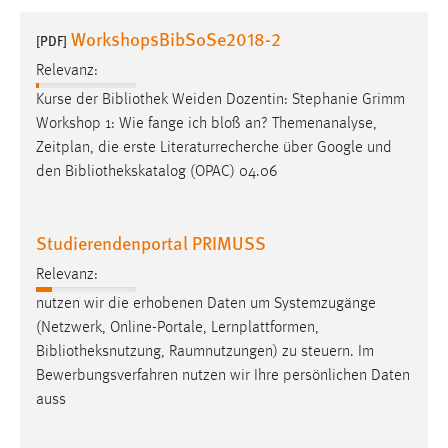
1 Jahr
WorkshopsBibSoSe2018-2
[PDF]
Relevanz:
Performance
Kurse der
Bibliothek
Weiden Dozentin: Stephanie Grimm
Name:
Workshop 1: Wie fange ich bloß an? Themenanalyse,
staticfilecache
Zeitplan, die erste Literaturrecherche über Google und
den
Bibliothekskatalog
(OPAC) 04.06
Zweck:
Für performante Seitenauslieferung wird in diesem Cookie
gespeichert, ob man eingeloggt ist.
Studierendenportal PRIMUSS
Sprachpräferenz
Relevanz:
nutzen wir die erhobenen Daten um Systemzugänge
Name:
(Netzwerk, Online-Portale, Lernplattformen,
site-language-preference
Bibliotheksnutzung
, Raumnutzungen) zu steuern. Im
Zweck:
Bewerbungsverfahren nutzen wir Ihre persönlichen Daten
Das Cookie speichert die gewählte Sprache der Website.
auss
Cookie Laufzeit: