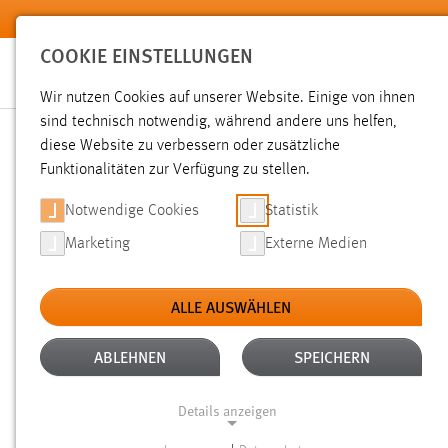
Zum Hauptinhalt springen
COOKIE EINSTELLUNGEN
Wir nutzen Cookies auf unserer Website. Einige von ihnen
sind technisch notwendig, während andere uns helfen,
diese Website zu verbessern oder zusätzliche
SUCHE
Funktionalitäten zur Verfügung zu stellen.
Notwendige Cookies
Statistik
Marketing
Externe Medien
ALLE AUSWÄHLEN
TYP: TX_OTHAWORGANIZATION_DOMAIN_MOD
Aktive Filter:
ABLEHNEN
SPEICHERN
Gesucht nach "bibliothek".
Es wurde 1 Ergebnis in 24 Milli
Details anzeigen