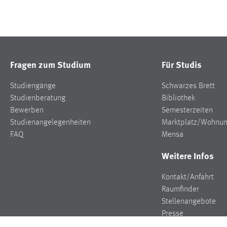
Fragen zum Studium
Für Studis
Studiengänge
Schwarzes Brett
Studienberatung
Bibliothek
Bewerben
Semesterzeiten
Studienangelegenheiten
Marktplatz/Wohnu
FAQ
Mensa
Weitere Infos
Kontakt/Anfahrt
Raumfinder
Stellenangebote
Presse
Veranstaltungen