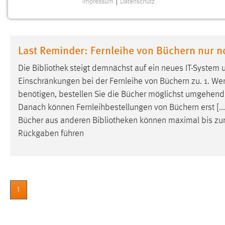
Impressum
|
Datenschutz
NOTWENDIGE COOKIES
Notwendige Cookies ermöglichen grundlegende
Funktionen und sind für die einwandfreie Funktion der
Last Reminder: Fernleihe von Büchern nur n
Website erforderlich.
Die
Bibliothek
steigt demnächst auf ein neues IT-System 
Einverständnis
Einschränkungen bei der Fernleihe von Büchern zu. 1. Wenn
benötigen, bestellen Sie die Bücher möglichst umgehend. 
Name:
cookie_consent
Danach können Fernleihbestellungen von Büchern erst [...
Zweck:
Dieser Cookie speichert die
Bücher aus anderen
Bibliotheken
können maximal bis zum
ausgewählten Einverständnis-Optionen
Rückgaben führen
des Benutzers
Cookie Laufzeit:
1 Jahr
Performance
1
Name:
staticfilecache
Zweck:
Für performante Seitenauslieferung wird