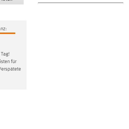
nz:
 Tag!
sten für
Verspätete