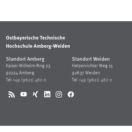
in diesem Cookie gespeichert, ob man
eingeloggt ist.
Sprachpräferenz
Ostbayerische Technische
Name:
site-language-preference
Hochschule Amberg-Weiden
Zweck:
Das Cookie speichert die gewählte
Standort Amberg
Standort Weiden
Sprache der Website.
Kaiser-Wilhelm-Ring 23
Hetzenrichter Weg 15
Cookie Laufzeit:
30 Tage
92224 Amberg
92637 Weiden
Tel
+49 (9621) 482-0
Tel
+49 (9621) 482-0
Chat
RSS
YouTube
Xing
LinkedIn
Instagram
Facebook
Name:
MibewSessionID, MIBEW_UserID,
mibew_locale, mibew-chat-frame-style-
5e9dbeb1811c0446
Zweck:
Wird benötigt um die Chatfunktion
nutzen zu können.