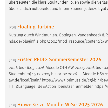
überzeugten die klare Struktur der Folien sowie die verl
in diesem Cookie gespeichert, ob man
übersichtlich aufbereitet und Informationen jederzeit gut 
eingeloggt ist.
Sprachpräferenz
Floating-Turbine
[PDF]
Name:
site-language-preference
Nutzung durch Windmühlen. Göttingen: Vandenhoeck & Rup
nds.de/pluginfile.php/4004/mod_resource/content/2
Zweck:
Das Cookie speichert die gewählte
Sprache der Website.
Cookie Laufzeit:
30 Tage
Fristen REDIG Sommersemester 2026
[PDF]
2026 bis 16.03.2026
Moodle
OTH AW 20.05.2026 bis 10.
Chat
Studienbüro) 15.12.2025 bis 01.02.2026 ---
Moodle
HSA 23
Name:
aw.de/local/login/ https://www3.primuss.de/cgi-bin/b
MibewSessionID, MIBEW_UserID,
mibew_locale, mibew-chat-frame-style-
FH=&Language=de&Action=benutzer_anmelden https://
5e9dbeb1811c0446
Zweck:
Wird benötigt um die Chatfunktion
Hinweise-zu-Moodle-WiSe-2025 2026
nutzen zu können.
[PDF]