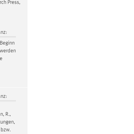
rch Press,
nz:
 Beginn
t werden
le
nz:
, R.,
tungen,
 bzw.