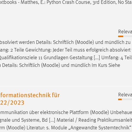
xtbooks - Matthes, E.: Python Crash Course, 3rd Edition, No Sta
n
Releva
solviert werden Details: Schriftlich (
Moodle
) und mündlich zu
fang: 2 Teile Gewichtung: Jeder Teil muss erfolgreich absolvier
ualifikationsziele 11 Grundlagen Gestaltung [...] Umfang: 4 Tei
etails: Schriftlich (
Moodle
) und mündlich Im Kurs Siehe
formationstechnik für
Releva
022/2023
mmunikation über elektronische Plattform (
Moodle
) Unbehauen
nale und Systeme, Bd [...] Material / Reading Praktikumsanlei
rm (
Moodle
) Literatur: s. Module „Angewandte Systemtechnik“