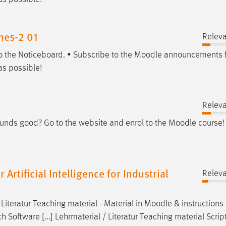
nes-2 01
Releva
to the Noticeboard. • Subscribe to the
Moodle
announcements f
as possible!
Releva
unds good? Go to the website and enrol to the
Moodle
course!
tificial Intelligence for Industrial
Releva
iteratur Teaching material - Material in
Moodle
& instructions 
 Software [...] Lehrmaterial / Literatur Teaching material Scrip