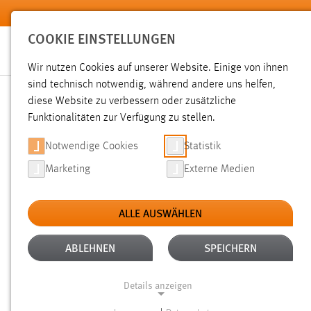
Zum Hauptinhalt springen
COOKIE EINSTELLUNGEN
Wir nutzen Cookies auf unserer Website. Einige von ihnen
sind technisch notwendig, während andere uns helfen,
diese Website zu verbessern oder zusätzliche
SUCHE
Funktionalitäten zur Verfügung zu stellen.
Notwendige Cookies
Statistik
Marketing
Externe Medien
ALLE AUSWÄHLEN
TYP: DATEIEN
ALTER: 6 MONATE BIS 1 
Aktive Filter:
ABLEHNEN
SPEICHERN
Gesucht nach "moodle".
Es wurden 27 Ergebnisse gefunde
Details anzeigen