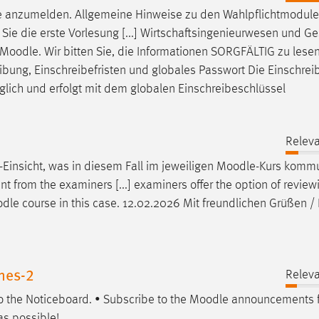
e
anzumelden. Allgemeine Hinweise zu den Wahlpflichtmodulen
Sie die erste Vorlesung [...] Wirtschaftsingenieurwesen und G
Moodle
. Wir bitten Sie, die Informationen SORGFÄLTIG zu lese
eibung, Einschreibefristen und globales Passwort Die Einschrei
glich und erfolgt mit dem globalen Einschreibeschlüssel
Releva
-Einsicht, was in diesem Fall im jeweiligen
Moodle
-Kurs kommu
ent from the examiners [...] examiners offer the option of revi
dle
course in this case. 12.02.2026 Mit freundlichen Grüßen /
nes-2
Releva
to the Noticeboard. • Subscribe to the
Moodle
announcements f
as possible!