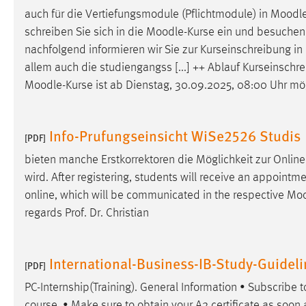
auch für die Vertiefungsmodule (Pflichtmodule) in
Moodl
Cookie Laufzeit:
MibewSessionID, mibew-chat-frame-
style-5e9dbeb1811c0446 =
schreiben Sie sich in die
Moodle
-Kurse ein und besuchen 
Sitzungslaufzeit, mibew_locale = 3
nachfolgend informieren wir Sie zur Kurseinschreibung in
Jahre, MIBEW_UserID = 1 Jahr
allem auch die studiengangss [...] ++ Ablauf Kurseinschr
Moodle
-Kurse ist ab Dienstag, 30.09.2025, 08:00 Uhr mö
Login
Name:
fe_user, be_user, be_lastLoginProvider
Info-Prufungseinsicht WiSe2526 Studis
[PDF]
Zweck:
Dieser Cookie ist notwendig um sich an
bieten manche Erstkorrektoren die Möglichkeit zur Online
der Website einloggen zu können.
wird. After registering, students will receive an appointm
Cookie Laufzeit:
24 Stunden
online, which will be communicated in the respective
Moo
regards Prof. Dr. Christian
STATISTIK
International-Business-IB-Study-Guideli
[PDF]
Statistik Cookies erfassen Informationen anonym.
Diese Informationen helfen uns zu verstehen, wie
PC-Internship(Training). General Information • Subscribe 
unsere Besucher unsere Website nutzen.
course. • Make sure to obtain your A2 certificate as soon 