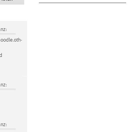
nz:
oodle
.oth-
nd
nz:
nz: