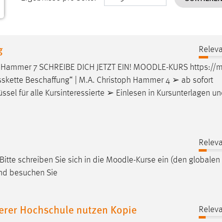
g
Releva
ph Hammer 7 SCHREIBE DICH JETZT EIN!
MOODLE
-KURS https://
m
sskette Beschaffung“ | M.A. Christoph Hammer 4 ➢ ab sofort
ssel für alle Kursinteressierte ➢ Einlesen in Kursunterlagen u
Releva
itte schreiben Sie sich in die
Moodle
-Kurse ein (den globalen
und besuchen Sie
erer Hochschule nutzen Kopie
Releva