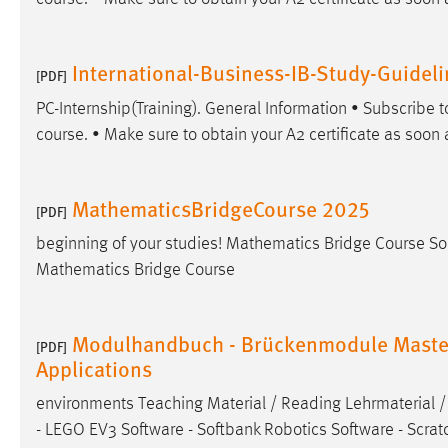
Matomo
International-Business-IB-Study-Guideli
[PDF]
Name:
_pk_ref, _pk_cvar, _pk_id, _pk_ses
PC-Internship(Training). General Information • Subscribe 
Zweck:
Zugriffsstatistik
course. • Make sure to obtain your A2 certificate as soon 
Cookie Laufzeit:
Max. 13 Monate
MathematicsBridgeCourse 2025
[PDF]
MARKETING
beginning of your studies! Mathematics Bridge Course So
Mathematics Bridge Course
Marketing Cookies werden von Drittanbietern
verwendet, um personalisierte Werbung anzuzeigen.
Sie tun dies, indem sie Besucher über Websites
Modulhandbuch - Brückenmodule Master Ar
hinweg verfolgen.
[PDF]
Applications
Google Ads
environments Teaching Material / Reading Lehrmaterial / L
Name:
- LEGO EV3 Software - Softbank Robotics Software - Scratch
_gcl_au