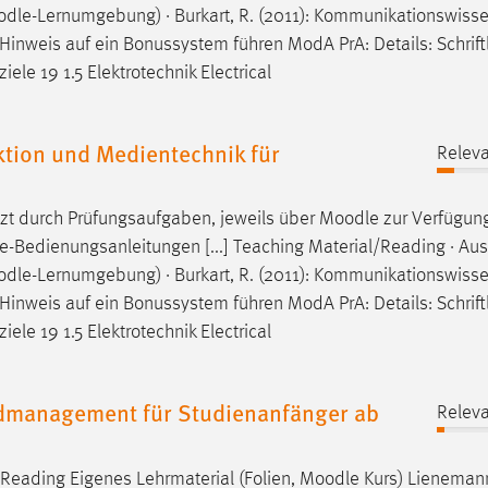
odle
-Lernumgebung) · Burkart, R. (2011): Kommunikationswisse
nen Hinweis auf ein Bonussystem führen ModA PrA: Details: Schrift
le 19 1.5 Elektrotechnik Electrical
ion und Medientechnik für
Releva
nzt durch Prüfungsaufgaben, jeweils über
Moodle
zur Verfügung
-Bedienungsanleitungen [...] Teaching Material/Reading · Aus
odle
-Lernumgebung) · Burkart, R. (2011): Kommunikationswisse
nen Hinweis auf ein Bonussystem führen ModA PrA: Details: Schrift
le 19 1.5 Elektrotechnik Electrical
dmanagement für Studienanfänger ab
Releva
/ Reading Eigenes Lehrmaterial (Folien,
Moodle
Kurs) Lienemann