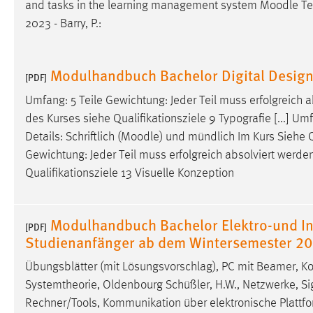
and tasks in the learning management system
Moodle
Te
Anbieter:
Google Ireland Limited
2023 - Barry, P.:
Zweck:
Conversion-Tracking
Cookie Laufzeit:
3 Monate
Modulhandbuch Bachelor Digital Desig
[PDF]
Umfang: 5 Teile Gewichtung: Jeder Teil muss erfolgreich ab
Facebook Pixel
des Kurses siehe Qualifikationsziele 9 Typografie [...] Um
Name:
Details: Schriftlich (
Moodle
) und mündlich Im Kurs Siehe Q
_fbp
Gewichtung: Jeder Teil muss erfolgreich absolviert werden D
Anbieter:
Facebook
Qualifikationsziele 13 Visuelle Konzeption
Zweck:
Conversion-Tracking
Cookie Laufzeit:
3 Monate
Modulhandbuch Bachelor Elektro-und In
[PDF]
Studienanfänger ab dem Wintersemester 2
Übungsblätter (mit Lösungsvorschlag), PC mit Beamer, Ko
EXTERNE MEDIEN
Systemtheorie, Oldenbourg Schüßler, H.W., Netzwerke, Sig
Um Inhalte von Videoplattformen und Social Media
Rechner/Tools, Kommunikation über elektronische Plattfo
Plattformen anzeigen zu können, werden von diesen