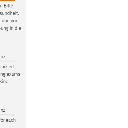
 Bitte
esundheit,
n und vor
bung in die
nz:
niziert
ewing exams
 Kind
nz:
or each