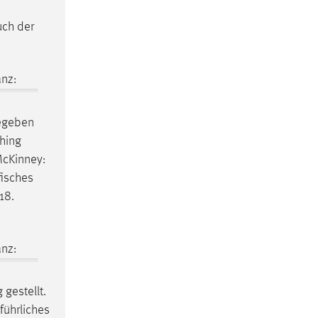
uch der
nz:
egeben
ching
McKinney:
fisches
18.
nz:
 gestellt.
führliches