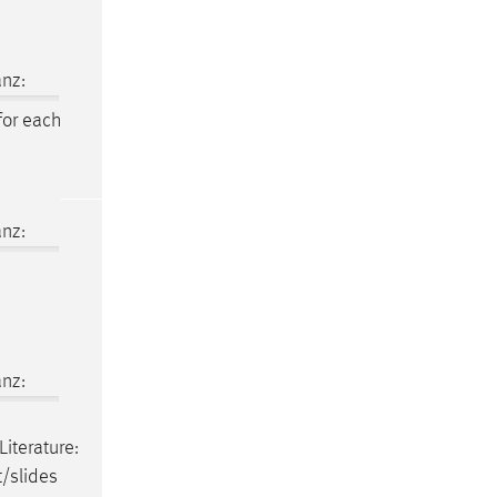
nz:
or each
nz:
nz:
Literature:
t/slides