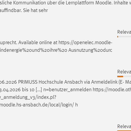
ässliche Kommunikation über die Lernplattform
Moodle
. Inhalte
auffindbar. Sie hat sehr
Releva
recht. Available online at https://openelec.
moodle
-
/Windenergie%20und%20ihre%20 Ausnutzung%20durc
Releva
06.2026 PRIMUSS Hochschule Ansbach via Anmeldelink (E- Ma
.04.2026 bis 10 [...] n=benutzer_anmelden https://
moodle
.ot
ew_anmeldung_v3/index.pl?
moodle
.hs-ansbach.de/local/login/ h
Releva