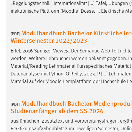
„Regelungstechnik“ Internationalität [...] Tafel, Übunge
externen Medien Cookies gesetzt.
elektronische Plattform (
Moodle
) Dosse, J.: Elektrische 
YouTube
Modulhandbuch Bachelor Künstliche Inte
[PDF]
Vimeo
Wintersemester 2022/2023
Ertel, 2016 Springer Vieweg. Der Semantic Web Teil richte
werden. Weitere Lehrbücher werden bekannt gegeben. Inter
Material/Reading Lehrmaterial Kursspezifisches Material
Datenanalyse mit Python, O'Reilly, 2023. P [...] Lehrmate
Material auf der
Moodle
-Lernplattform der Hochschule Le
Modulhandbuch Bachelor Medienprodukt
[PDF]
Studienanfänger ab dem SS 2026
ausführlichem Zusatztext und Vorbereitungsfragen, ergä
Praktikumsaufgabenblatt zum jeweiligen Semester, Online