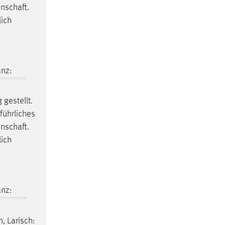
nschaft.
lich
nz:
 gestellt.
führliches
nschaft.
lich
nz:
, Larisch: