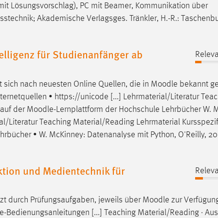
n (mit Lösungsvorschlag), PC mit Beamer, Kommunikation über
Messtechnik; Akademische Verlagsges. Tränkler, H.-R.: Taschenb
lligenz für Studienanfänger ab
Releva
t sich nach neuesten Online Quellen, die in
Moodle
bekannt g
netquellen • https://unicode [...] Lehrmaterial/Literatur Tea
 auf der
Moodle
-Lernplattform der Hochschule Lehrbücher W. 
rial/Literatur Teaching Material/Reading Lehrmaterial Kursspezi
hrbücher • W. McKinney: Datenanalyse mit Python, O'Reilly, 20
ion und Medientechnik für
Releva
nzt durch Prüfungsaufgaben, jeweils über
Moodle
zur Verfügung
-Bedienungsanleitungen [...] Teaching Material/Reading · Aus