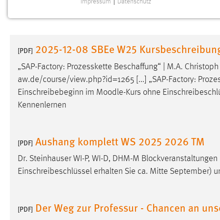
Impressum
|
Datenschutz
NOTWENDIGE COOKIES
Notwendige Cookies ermöglichen grundlegende
Funktionen und sind für die einwandfreie Funktion der
2025-12-08 SBEe W25 Kursbeschreibun
Website erforderlich.
[PDF]
„SAP-Factory: Prozesskette Beschaffung“ | M.A. Christo
Einverständnis
aw.de/course/view.php?id=1265 [...] „SAP-Factory: Proze
Einschreibebeginn im
Moodle
-Kurs ohne Einschreibeschlü
Name:
cookie_consent
Kennenlernen
Zweck:
Dieser Cookie speichert die
ausgewählten Einverständnis-Optionen
des Benutzers
Aushang komplett WS 2025 2026 TM
[PDF]
Cookie Laufzeit:
1 Jahr
Dr. Steinhauser WI-P, WI-D, DHM-M Blockveranstaltungen B
Einschreibeschlüssel erhalten Sie ca. Mitte September) 
Performance
Name:
staticfilecache
Der Weg zur Professur - Chancen an uns
[PDF]
Zweck:
Für performante Seitenauslieferung wird