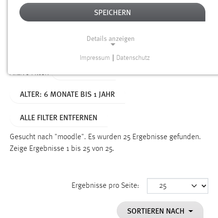
SPEICHERN
Alter
Details anzeigen
SUCHEN
Impressum
|
Datenschutz
NOTWENDIGE COOKIES
TYP: DATEIEN
Aktive Filter:
Notwendige Cookies ermöglichen grundlegende
ALTER: 6 MONATE BIS 1 JAHR
Funktionen und sind für die einwandfreie Funktion der
Website erforderlich.
ALLE FILTER ENTFERNEN
Einverständnis
Gesucht nach "moodle".
Es wurden 25 Ergebnisse gefunden.
Name:
Zeige Ergebnisse 1 bis 25 von 25.
cookie_consent
Zweck:
Ergebnisse pro Seite:
Dieser Cookie speichert die ausgewählten Einverständnis-
Optionen des Benutzers
SORTIEREN NACH
Cookie Laufzeit: