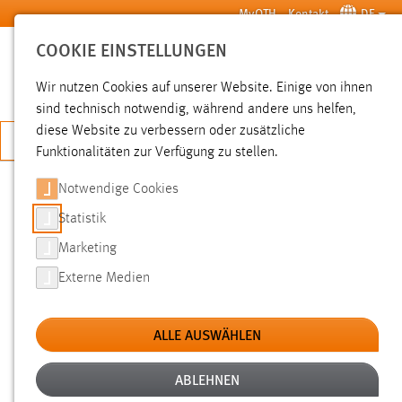
Zum Hauptinhalt springen
MyOTH
Kontakt
DE
COOKIE EINSTELLUNGEN
SUCHE
Wir nutzen Cookies auf unserer Website. Einige von ihnen
sind technisch notwendig, während andere uns helfen,
diese Website zu verbessern oder zusätzliche
JETZT BEWERBEN
Funktionalitäten zur Verfügung zu stellen.
Notwendige Cookies
SUCHE
Statistik
Marketing
FILTER
Externe Medien
Typ
ALLE AUSWÄHLEN
Erstellungsdatum
ABLEHNEN