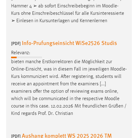
Hammer 4 ➢ ab sofort Einschreibebeginn im
Moodle
-
Cookie Laufzeit:
Kurs ohne Einschreibeschlüssel für alle Kursinteressierte
Max. 13 Monate
➢ Einlesen in Kursunterlagen und Kennenlernen
Info-Prufungseinsicht WiSe2526 Studis
MARKETING
[PDF]
Marketing Cookies werden von Drittanbietern
Relevanz:
verwendet, um personalisierte Werbung anzuzeigen.
bieten manche Erstkorrektoren die Möglichkeit zur
Sie tun dies, indem sie Besucher über Websites
Online-Einsicht, was in diesem Fall im jeweiligen
Moodle
-
hinweg verfolgen.
Kurs kommuniziert wird. After registering, students will
receive an appointment from the examiners [...]
Google Ads
examiners offer the option of reviewing exams online,
which will be communicated in the respective
Moodle
Name:
course in this case. 12.02.2026 Mit freundlichen Grüßen /
_gcl_au
Kind regards Prof. Dr. Christian
Anbieter:
Google Ireland Limited
Aushang komplett WS 2025 2026 TM
[PDF]
Zweck: