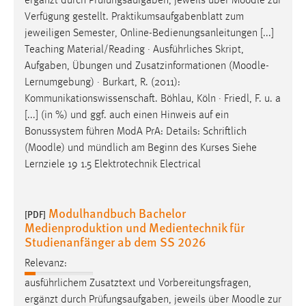
ergänzt durch Prüfungsaufgaben, jeweils über
Moodle
zur
Verfügung gestellt. Praktikumsaufgabenblatt zum
jeweiligen Semester, Online-Bedienungsanleitungen [...]
Teaching Material/Reading · Ausführliches Skript,
Aufgaben, Übungen und Zusatzinformationen (
Moodle
-
Lernumgebung) · Burkart, R. (2011):
Kommunikationswissenschaft. Böhlau, Köln · Friedl, F. u. a
[...] (in %) und ggf. auch einen Hinweis auf ein
Bonussystem führen ModA PrA: Details: Schriftlich
(
Moodle
) und mündlich am Beginn des Kurses Siehe
Lernziele 19 1.5 Elektrotechnik Electrical
Modulhandbuch Bachelor
[PDF]
Medienproduktion und Medientechnik für
Studienanfänger ab dem SS 2026
Relevanz:
ausführlichem Zusatztext und Vorbereitungsfragen,
ergänzt durch Prüfungsaufgaben, jeweils über
Moodle
zur