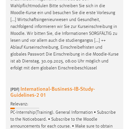
30 Tage
Wahlpflichtmodulen Bitte schreiben Sie sich in die
Moodle
-Kurse ein und besuchen Sie die erste Vorlesung
Chat
[...] Wirtschaftsingenieurwesen und Gesundheit,
nachfolgend informieren wir Sie zur Kurseinschreibung in
Name:
Moodle
. Wir bitten Sie, die Informationen SORGFÄLTIG zu
MibewSessionID, MIBEW_UserID, mibew_locale, mibew-
lesen und vor allem auch die studiengangss [...] ++
chat-frame-style-5e9dbeb1811c0446
Ablauf Kurseinschreibung, Einschreibefristen und
Zweck:
globales Passwort Die Einschreibung in die
Moodle
-Kurse
Wird benötigt um die Chatfunktion nutzen zu können.
ist ab Dienstag, 30.09.2025, 08:00 Uhr möglich und
erfolgt mit dem globalen Einschreibeschlüssel
Cookie Laufzeit:
MibewSessionID, mibew-chat-frame-style-
5e9dbeb1811c0446 = Sitzungslaufzeit, mibew_locale = 3
International-Business-IB-Study-
Jahre, MIBEW_UserID = 1 Jahr
[PDF]
Guidelines-2 01
Relevanz:
Login
PC-Internship(Training). General Information • Subscribe
Name:
to the Noticeboard. • Subscribe to the
Moodle
fe_user, be_user, be_lastLoginProvider
announcements for each course. • Make sure to obtain