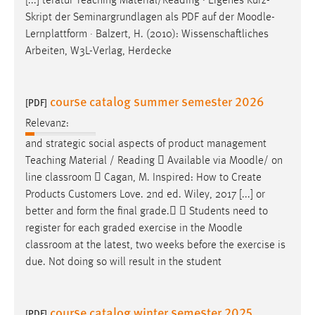
[...] teratur Teaching Material/Reading · Eigenes Kurz-
Skript der Seminargrundlagen als PDF auf der
Moodle
-
Lernplattform · Balzert, H. (2010): Wissenschaftliches
Arbeiten, W3L-Verlag, Herdecke
course catalog summer semester 2026
[PDF]
Relevanz:
and strategic social aspects of product management
Teaching Material / Reading  Available via
Moodle
/ on
line classroom  Cagan, M. Inspired: How to Create
Products Customers Love. 2nd ed. Wiley, 2017 [...] or
better and form the final grade.  Students need to
register for each graded exercise in the
Moodle
classroom at the latest, two weeks before the exercise is
due. Not doing so will result in the student
course catalog winter semester 2025
[PDF]