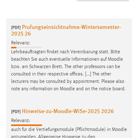
1 Jahr
Performance
Prufungseinsichtnahme-Wintersemester-
[PDF]
2025 26
Name:
staticfilecache
Relevanz:
Lehrbeauftragten findet nach Vereinbarung statt. Bitte
Zweck:
beachten Sie auch eventuelle Informationen auf
Moodle
Für performante Seitenauslieferung wird in diesem Cookie
bzw. am Schwarzen Brett. The other professors can be
gespeichert, ob man eingeloggt ist.
consulted in their respective offices. [...] The other
lecturers may be consulted by appointment. Please also
Sprachpräferenz
note any information on
Moodle
and on the notice board.
Name:
site-language-preference
Hinweise-zu-Moodle-WiSe-2025 2026
[PDF]
Zweck:
Relevanz:
Das Cookie speichert die gewählte Sprache der Website.
auch für die Vertiefungsmodule (Pflichtmodule) in
Moodle
Cookie Laufzeit:
anzumelden. Allgemeine Hinweise zu den