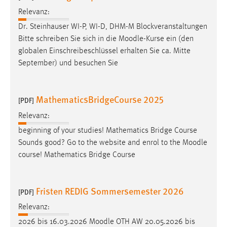
Conversion-Tracking
Relevanz:
Dr. Steinhauser WI-P, WI-D, DHM-M Blockveranstaltungen
Cookie Laufzeit:
Bitte schreiben Sie sich in die
Moodle
-Kurse ein (den
3 Monate
globalen Einschreibeschlüssel erhalten Sie ca. Mitte
September) und besuchen Sie
Facebook Pixel
Name:
MathematicsBridgeCourse 2025
[PDF]
_fbp
Relevanz:
Anbieter:
beginning of your studies! Mathematics Bridge Course
Facebook
Sounds good? Go to the website and enrol to the
Moodle
Zweck:
course! Mathematics Bridge Course
Conversion-Tracking
Cookie Laufzeit:
Fristen REDIG Sommersemester 2026
[PDF]
3 Monate
Relevanz:
2026 bis 16.03.2026
Moodle
OTH AW 20.05.2026 bis