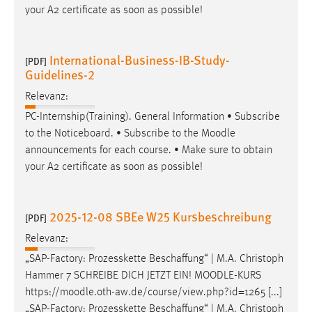
your A2 certificate as soon as possible!
Zweck:
Dieser Cookie ist notwendig um sich an der Website
einloggen zu können.
International-Business-IB-Study-
[PDF]
Cookie Laufzeit:
Guidelines-2
24 Stunden
Relevanz:
PC-Internship(Training). General Information • Subscribe
to the Noticeboard. • Subscribe to the
Moodle
STATISTIK
announcements for each course. • Make sure to obtain
Statistik Cookies erfassen Informationen anonym.
your A2 certificate as soon as possible!
Diese Informationen helfen uns zu verstehen, wie
unsere Besucher unsere Website nutzen.
2025-12-08 SBEe W25 Kursbeschreibung
[PDF]
Matomo
Relevanz:
Name:
„SAP-Factory: Prozesskette Beschaffung“ | M.A. Christoph
_pk_ref, _pk_cvar, _pk_id, _pk_ses
Hammer 7 SCHREIBE DICH JETZT EIN!
MOODLE
-KURS
https://
moodle
.oth-aw.de/course/view.php?id=1265 [...]
Zweck:
„SAP-Factory: Prozesskette Beschaffung“ | M.A. Christoph
Zugriffsstatistik