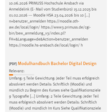
EXTERNE MEDIEN
10.06.2026 PRIMUSS Hochschule Ansbach via
Anmeldelink (E- Mail vom Studienbüro) 15.12.2025 bis
Um Inhalte von Videoplattformen und Social Media
01.02.2026 ---
Moodle
HSA 23.04.2026 bis 10 [...]
Plattformen anzeigen zu können, werden von diesen
n=benutzer_anmelden https://
moodle
.oth-
externen Medien Cookies gesetzt.
aw.de/local/login/ https://www3.primuss.de/cgi-
YouTube
bin/bew_anmeldung_v3/index.pl?
FH=&Language=de&Action=benutzer_anmelden
https://
moodle
.hs-ansbach.de/local/login/ h
Vimeo
Modulhandbuch Bachelor Digital Design
[PDF]
Relevanz:
Umfang: 5 Teile Gewichtung: Jeder Teil muss erfolgreich
absolviert werden Details: Schriftlich (
Moodle
) und
mündlich zu Beginn des Kurses siehe Qualifikationsziele
9 Typografie [...] Umfang: 2 Teile Gewichtung: Jeder Teil
muss erfolgreich absolviert werden Details: Schriftlich
(
Moodle
) und mündlich Im Kurs Siehe Qualifikationsziele