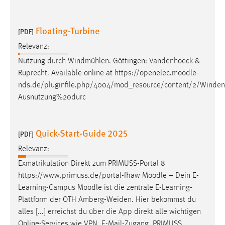
Floating-Turbine
[PDF]
Relevanz:
Nutzung durch Windmühlen. Göttingen: Vandenhoeck &
Ruprecht. Available online at https://openelec.
moodle
-
nds.de/pluginfile.php/4004/mod_resource/content/2/Wind
Ausnutzung%20durc
Quick-Start-Guide 2025
[PDF]
Relevanz:
Exmatrikulation Direkt zum PRIMUSS-Portal 8
https://www.primuss.de/portal-fhaw
Moodle
– Dein E-
Learning-Campus
Moodle
ist die zentrale E-Learning-
Plattform der OTH Amberg-Weiden. Hier bekommst du
alles [...] erreichst du über die App direkt alle wichtigen
Online-Services wie VPN, E-Mail-Zugang, PRIMUSS,