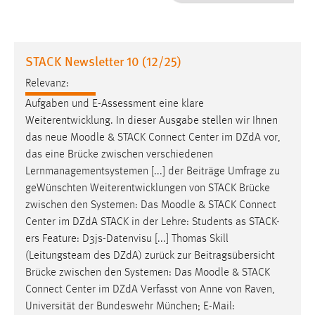
1 Jahr
Performance
STACK Newsletter 10 (12/25)
Name:
Relevanz:
staticfilecache
Aufgaben und E-Assessment eine klare
Weiterentwicklung. In dieser Ausgabe stellen wir Ihnen
Zweck:
das neue
Moodle
& STACK Connect Center im DZdA vor,
Für performante Seitenauslieferung wird in diesem Cookie
gespeichert, ob man eingeloggt ist.
das eine Brücke zwischen verschiedenen
Lernmanagementsystemen [...] der Beiträge Umfrage zu
geWünschten Weiterentwicklungen von STACK Brücke
Sprachpräferenz
zwischen den Systemen: Das
Moodle
& STACK Connect
Name:
Center im DZdA STACK in der Lehre: Students as STACK-
site-language-preference
ers Feature: D3js-Datenvisu [...] Thomas Skill
(Leitungsteam des DZdA) zurück zur Beitragsübersicht
Zweck:
Brücke zwischen den Systemen: Das
Moodle
& STACK
Das Cookie speichert die gewählte Sprache der Website.
Connect Center im DZdA Verfasst von Anne von Raven,
Cookie Laufzeit:
Universität der Bundeswehr München; E-Mail: