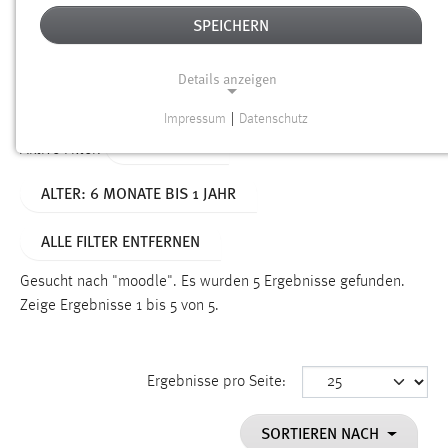
SPEICHERN
Alter
Details anzeigen
SUCHEN
Impressum
|
Datenschutz
NOTWENDIGE COOKIES
TYP: SEITEN
Aktive Filter:
Notwendige Cookies ermöglichen grundlegende
ALTER: 6 MONATE BIS 1 JAHR
Funktionen und sind für die einwandfreie Funktion der
Website erforderlich.
ALLE FILTER ENTFERNEN
Einverständnis
Gesucht nach "moodle".
Es wurden 5 Ergebnisse gefunden.
Name:
Zeige Ergebnisse 1 bis 5 von 5.
cookie_consent
Zweck:
Ergebnisse pro Seite:
Dieser Cookie speichert die ausgewählten Einverständnis-
Optionen des Benutzers
SORTIEREN NACH
Cookie Laufzeit: