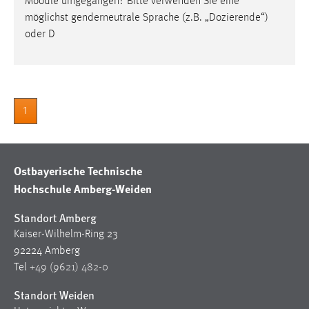
Moodle
umgegangen? Bitte verwenden Sie eine
möglichst genderneutrale Sprache (z.B. „Dozierende“)
Cookie Laufzeit:
oder D
Max. 13 Monate
MARKETING
1
Marketing Cookies werden von Drittanbietern
verwendet, um personalisierte Werbung anzuzeigen.
Sie tun dies, indem sie Besucher über Websites
hinweg verfolgen.
Ostbayerische Technische
Hochschule Amberg-Weiden
Google Ads
Standort Amberg
Name:
Kaiser-Wilhelm-Ring 23
_gcl_au
92224 Amberg
Anbieter:
Tel
+49 (9621) 482-0
Google Ireland Limited
Standort Weiden
Zweck: