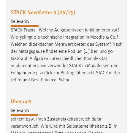
Zweck:
STACK Newsletter 9 (09/25)
Dieser Cookie ist notwendig um sich an der Website
einloggen zu können.
Relevanz:
Cookie Laufzeit:
STACK-Praxis : Welche Aufgabentypen funktionieren gut?
24 Stunden
Wie gelingt die technische Integration in
Moodle
& Co.?
Welchen didaktischen Mehrwert bietet das System? Nach
der Mittagspause findet eine Podium [...] ben und 50
STATISTIK
JSXGraph Aufgaben unterschiedlicher Komplexität
implementiert. Sie verwendet STACK in
Moodle
seit dem
Statistik Cookies erfassen Informationen anonym.
Frühjahr 2023. zurück zur Beitragsübersicht STACK in der
Diese Informationen helfen uns zu verstehen, wie
Lehre und Best Practice: Schni
unsere Besucher unsere Website nutzen.
Matomo
Über uns
Name:
Relevanz:
_pk_ref, _pk_cvar, _pk_id, _pk_ses
seinem bzw. ihren Zuständigkeitsbereich dafür
Zweck:
verantwortlich. Wie wird mit Selbstlerneinheiten z.B. in
Zugriffsstatistik