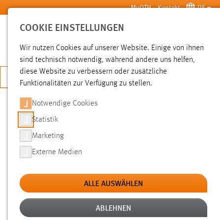
Zum Hauptinhalt springen
MyOTH
Kontakt
DE
COOKIE EINSTELLUNGEN
SUCHE
Wir nutzen Cookies auf unserer Website. Einige von ihnen
sind technisch notwendig, während andere uns helfen,
diese Website zu verbessern oder zusätzliche
JETZT BEWERBEN
Funktionalitäten zur Verfügung zu stellen.
Notwendige Cookies
SUCHE
Statistik
Marketing
FILTER
Externe Medien
Typ
ALLE AUSWÄHLEN
Erstellungsdatum
ABLEHNEN