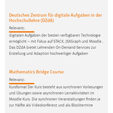
30 Tage
Deutsches Zentrum für digitale Aufgaben in der
Chat
Hochschullehre (DZdA)
Name:
Relevanz:
MibewSessionID, MIBEW_UserID, mibew_locale, mibew-
digitalen Aufgaben der besten verfügbaren Technologie
chat-frame-style-5e9dbeb1811c0446
ermöglicht – mit Fokus auf STACK, JSXGraph und
Moodle
.
Zweck:
Das DZdA bietet Lehrenden On-Demand-Services zur
Wird benötigt um die Chatfunktion nutzen zu können.
Erstellung und Adaption hochwertiger Aufgaben
Cookie Laufzeit:
MibewSessionID, mibew-chat-frame-style-
Mathematics Bridge Course
5e9dbeb1811c0446 = Sitzungslaufzeit, mibew_locale = 3
Jahre, MIBEW_UserID = 1 Jahr
Relevanz:
Kursformat Der Kurs besteht aus synchronen Vorlesungen
Login
und Übungen sowie asynchronen Lernaktivitäten im
Moodle
-Kurs. Die synchronen Veranstaltungen finden je
Name:
zur Hälfte als Videokonferenz und als Blocktermine
fe_user, be_user, be_lastLoginProvider