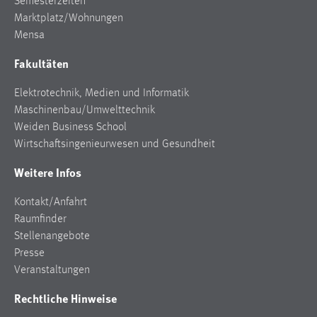
Semesterzeiten
EXTERNE MEDIEN
Marktplatz/Wohnungen
Um Inhalte von Videoplattformen und Social Media
Mensa
Plattformen anzeigen zu können, werden von diesen
Fakultäten
externen Medien Cookies gesetzt.
Elektrotechnik, Medien und Informatik
YouTube
Maschinenbau/Umwelttechnik
Weiden Business School
Vimeo
Wirtschaftsingenieurwesen und Gesundheit
Weitere Infos
Kontakt/Anfahrt
Raumfinder
Stellenangebote
Presse
Veranstaltungen
Rechtliche Hinweise