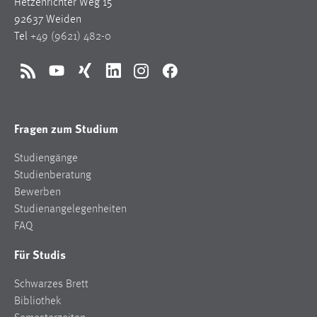
Hetzenrichter Weg 15
Conversion-Tracking
92637 Weiden
Tel
+49 (9621) 482-0
Cookie Laufzeit:
3 Monate
RSS
YouTube
Xing
LinkedIn
Instagram
Facebook
Facebook Pixel
Name:
Fragen zum Studium
_fbp
Studiengänge
Anbieter:
Studienberatung
Facebook
Bewerben
Zweck:
Studienangelegenheiten
Conversion-Tracking
FAQ
Cookie Laufzeit:
Für Studis
3 Monate
Schwarzes Brett
Bibliothek