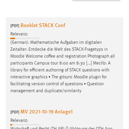
1 Jahr
Performance
Booklet STACK Conf
[PDF]
Name:
Relevanz:
staticfilecache
(German): Mathematische Aufgaben im digitalen
Zeitalter: Entdecke die Welt des STACK-Fragetyps in
Zweck:
Moodle
Welcome coffee and registration Photograph all
Für performante Seitenauslieferung wird in diesem Cookie
gespeichert, ob man eingeloggt ist.
participants Campus tour 8:00 am 8:30 [...] Meclib: A
library for efficient authoring of STACK questions with
interactive graphics ▪ The gitsync
Moodle
plugin for
Sprachpräferenz
facilitating version control of questions ▪ Question
Name:
management and duplicate/similarity
site-language-preference
Zweck:
MV 2021-10-19 Anlage1
[PDF]
Das Cookie speichert die gewählte Sprache der Website.
Relevanz:
Cookie Laufzeit: