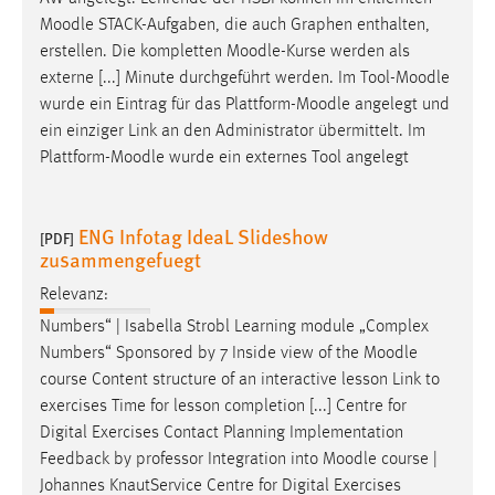
Conversion-Tracking
Moodle
STACK-Aufgaben, die auch Graphen enthalten,
erstellen. Die kompletten
Moodle
-Kurse werden als
Cookie Laufzeit:
externe [...] Minute durchgeführt werden. Im Tool-
Moodle
3 Monate
wurde ein Eintrag für das Plattform-
Moodle
angelegt und
ein einziger Link an den Administrator übermittelt. Im
Facebook Pixel
Plattform-
Moodle
wurde ein externes Tool angelegt
Name:
_fbp
ENG Infotag IdeaL Slideshow
[PDF]
zusammengefuegt
Anbieter:
Facebook
Relevanz:
Zweck:
Numbers“ | Isabella Strobl Learning module „Complex
Conversion-Tracking
Numbers“ Sponsored by 7 Inside view of the
Moodle
course Content structure of an interactive lesson Link to
Cookie Laufzeit:
exercises Time for lesson completion [...] Centre for
3 Monate
Digital Exercises Contact Planning Implementation
Feedback by professor Integration into
Moodle
course |
Johannes KnautService Centre for Digital Exercises