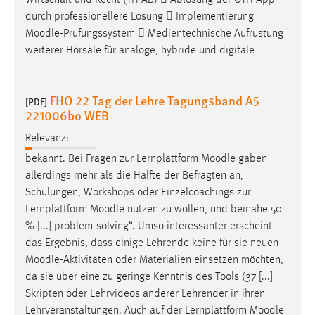
Wirtschaft und Recht (TH AB)  Ablösung der OTH App
30 Tage
durch professionellere Lösung  Implementierung
Moodle
-Prüfungssystem  Medientechnische Aufrüstung
Chat
weiterer Hörsäle für analoge, hybride und digitale
Name:
MibewSessionID, MIBEW_UserID, mibew_locale, mibew-
FHO 22 Tag der Lehre Tagungsband A5
[PDF]
chat-frame-style-5e9dbeb1811c0446
221006bo WEB
Zweck:
Relevanz:
Wird benötigt um die Chatfunktion nutzen zu können.
bekannt. Bei Fragen zur Lernplattform
Moodle
gaben
Cookie Laufzeit:
allerdings mehr als die Hälfte der Befragten an,
MibewSessionID, mibew-chat-frame-style-
Schulungen, Workshops oder Einzelcoachings zur
5e9dbeb1811c0446 = Sitzungslaufzeit, mibew_locale = 3
Lernplattform
Moodle
nutzen zu wollen, und beinahe 50
Jahre, MIBEW_UserID = 1 Jahr
% [...] problem-solving“. Umso interessanter erscheint
das Ergebnis, dass einige Lehrende keine für sie neuen
Login
Moodle
-Aktivitäten oder Materialien einsetzen möchten,
da sie über eine zu geringe Kenntnis des Tools (37 [...]
Name:
Skripten oder Lehrvideos anderer Lehrender in ihren
fe_user, be_user, be_lastLoginProvider
Lehrveranstaltungen. Auch auf der Lernplattform
Moodle