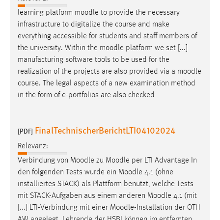
learning platform
moodle
to provide the necessary
Cookie Laufzeit:
infrastructure to digitalize the course and make
Max. 13 Monate
everything accessible for students and staff members of
the university. Within the
moodle
platform we set [...]
manufacturing software tools to be used for the
MARKETING
realization of the projects are also provided via a
moodle
Marketing Cookies werden von Drittanbietern
course. The legal aspects of a new examination method
verwendet, um personalisierte Werbung anzuzeigen.
in the form of e-portfolios are also checked
Sie tun dies, indem sie Besucher über Websites
hinweg verfolgen.
FinalTechnischerBerichtLTI04102024
[PDF]
Google Ads
Relevanz:
Verbindung von
Moodle
zu
Moodle
per LTI Advantage In
Name:
den folgenden Tests wurde ein
Moodle
4.1 (ohne
_gcl_au
installiertes STACK) als Plattform benutzt, welche Tests
Anbieter:
mit STACK-Aufgaben aus einem anderen
Moodle
4.1 (mit
Google Ireland Limited
[...] LTI-Verbindung mit einer
Moodle
-Installation der OTH
Zweck:
AW angelegt. Lehrende der HSBI können im entfernten