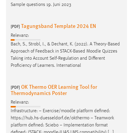
EXTERNE MEDIEN
Sample questions 19. Juni 2023
Um Inhalte von Videoplattformen und Social Media
Plattformen anzeigen zu können, werden von diesen
Tagungsband Template 2024 EN
[PDF]
externen Medien Cookies gesetzt.
Relevanz:
YouTube
Bach, S., Strobl, I., & Dechant, K. (2022). A Theory-Based
Approach of Feedback in STACK-Based
Moodle
Quizzes
Vimeo
Taking into Account Self-Regulation and Different
Proficiency of Learners. International
OK Thermo OER Learning Tool for
[PDF]
Thermodynamics Poster
Relevanz:
Infrastructure: − Exercise/
moodle
platform defined:
https://hub.hs-duesseldorf.de/okthermo − Teamwork
platform defined: Sciebo − Implementation format
defined: (STACK:
moodle
-ILIAS LMS compatibility) [...]