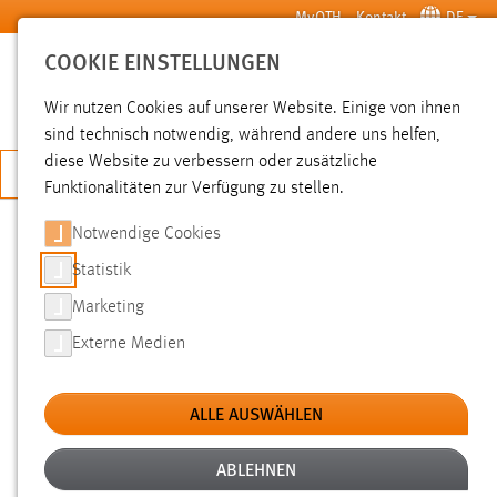
Zum Hauptinhalt springen
MyOTH
Kontakt
DE
COOKIE EINSTELLUNGEN
SUCHE
Wir nutzen Cookies auf unserer Website. Einige von ihnen
sind technisch notwendig, während andere uns helfen,
diese Website zu verbessern oder zusätzliche
JETZT BEWERBEN
Funktionalitäten zur Verfügung zu stellen.
Notwendige Cookies
SUCHE
Statistik
Marketing
FILTER
Externe Medien
Typ
ALLE AUSWÄHLEN
Erstellungsdatum
ABLEHNEN