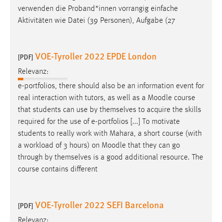
Zweck:
verwenden die Proband*innen vorrangig einfache
Dieser Cookie ist notwendig um sich an der Website
Aktivitäten wie Datei (39 Personen), Aufgabe (27
einloggen zu können.
Cookie Laufzeit:
VOE-Tyroller 2022 EPDE London
[PDF]
24 Stunden
Relevanz:
e-portfolios, there should also be an information event for
STATISTIK
real interaction with tutors, as well as a
Moodle
course
that students can use by themselves to acquire the skills
Statistik Cookies erfassen Informationen anonym.
required for the use of e-portfolios [...] To motivate
Diese Informationen helfen uns zu verstehen, wie
students to really work with Mahara, a short course (with
unsere Besucher unsere Website nutzen.
a workload of 3 hours) on
Moodle
that they can go
through by themselves is a good additional resource. The
Matomo
course contains different
Name:
_pk_ref, _pk_cvar, _pk_id, _pk_ses
VOE-Tyroller 2022 SEFI Barcelona
[PDF]
Zweck:
Relevanz:
Zugriffsstatistik