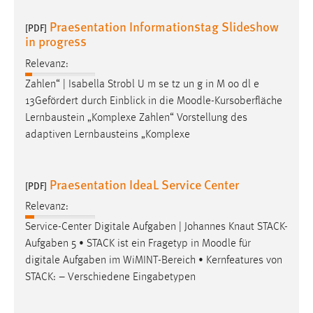
Praesentation Informationstag Slideshow
[PDF]
in progress
Relevanz:
Zahlen“ | Isabella Strobl U m se tz un g in M oo dl e
13Gefördert durch Einblick in die
Moodle
-Kursoberfläche
Lernbaustein „Komplexe Zahlen“ Vorstellung des
adaptiven Lernbausteins „Komplexe
Praesentation IdeaL Service Center
[PDF]
Relevanz:
Service-Center Digitale Aufgaben | Johannes Knaut STACK-
Aufgaben 5 • STACK ist ein Fragetyp in
Moodle
für
digitale Aufgaben im WiMINT-Bereich • Kernfeatures von
STACK: – Verschiedene Eingabetypen