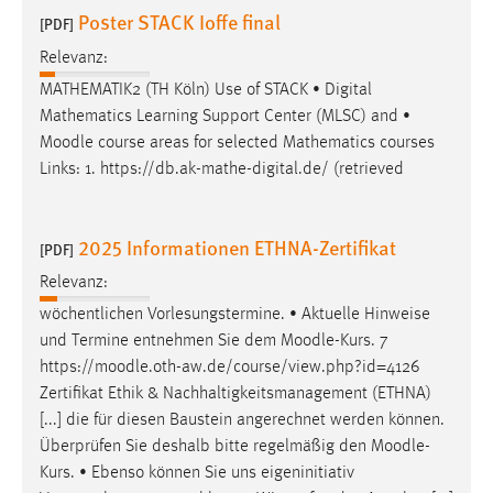
Poster STACK Ioffe final
[PDF]
Relevanz:
MATHEMATIK2 (TH Köln) Use of STACK • Digital
Mathematics Learning Support Center (MLSC) and •
Moodle
course areas for selected Mathematics courses
Links: 1. https://db.ak-mathe-digital.de/ (retrieved
2025 Informationen ETHNA-Zertifikat
[PDF]
Relevanz:
wöchentlichen Vorlesungstermine. • Aktuelle Hinweise
und Termine entnehmen Sie dem
Moodle
-Kurs. 7
https://
moodle
.oth-aw.de/course/view.php?id=4126
Zertifikat Ethik & Nachhaltigkeitsmanagement (ETHNA)
[...] die für diesen Baustein angerechnet werden können.
Überprüfen Sie deshalb bitte regelmäßig den
Moodle
-
Kurs. • Ebenso können Sie uns eigeninitiativ