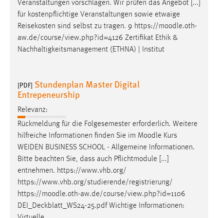
Veranstaltungen vorschlagen. Wir prüfen das Angebot [...]
für kostenpflichtige Veranstaltungen sowie etwaige
Reisekosten sind selbst zu tragen. 9 https://
moodle
.oth-
aw.de/course/view.php?id=4126 Zertifikat Ethik &
Nachhaltigkeitsmanagement (ETHNA) | Institut
Stundenplan Master Digital
[PDF]
Entrepeneurship
Relevanz:
Rückmeldung für die Folgesemester erforderlich. Weitere
hilfreiche Informationen finden Sie im
Moodle
Kurs
WEIDEN BUSINESS SCHOOL - Allgemeine Informationen.
Bitte beachten Sie, dass auch Pflichtmodule [...]
entnehmen. https://www.vhb.org/
https://www.vhb.org/studierende/registrierung/
https://
moodle
.oth-aw.de/course/view.php?id=1106
DEI_Deckblatt_WS24-25.pdf Wichtige Informationen:
Virtuelle