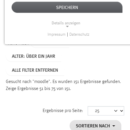
SPEICHERN
Alter
Details anzeigen
SUCHEN
Impressum
|
Datenschutz
NOTWENDIGE COOKIES
TYP: DATEIEN
Aktive Filter:
Notwendige Cookies ermöglichen grundlegende
ALTER: ÜBER EIN JAHR
Funktionen und sind für die einwandfreie Funktion der
Website erforderlich.
ALLE FILTER ENTFERNEN
Einverständnis
Gesucht nach "moodle".
Es wurden 151 Ergebnisse gefunden.
Name:
Zeige Ergebnisse 51 bis 75 von 151.
cookie_consent
Zweck:
Ergebnisse pro Seite:
Dieser Cookie speichert die ausgewählten Einverständnis-
Optionen des Benutzers
SORTIEREN NACH
Cookie Laufzeit: