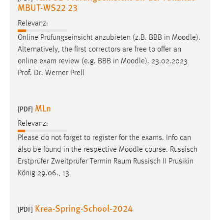
EXTERNE MEDIEN
MBUT-WS22 23
Um Inhalte von Videoplattformen und Social Media
Relevanz:
Plattformen anzeigen zu können, werden von diesen
Online Prüfungseinsicht anzubieten (z.B. BBB in
Moodle
).
externen Medien Cookies gesetzt.
Alternatively, the first correctors are free to offer an
online exam review (e.g. BBB in
Moodle
). 23.02.2023
YouTube
Prof. Dr. Werner Prell
Vimeo
MLn
[PDF]
Relevanz:
Please do not forget to register for the exams. Info can
also be found in the respective
Moodle
course. Russisch
Erstprüfer Zweitprüfer Termin Raum Russisch II Prusikin
König 29.06., 13
Krea-Spring-School-2024
[PDF]