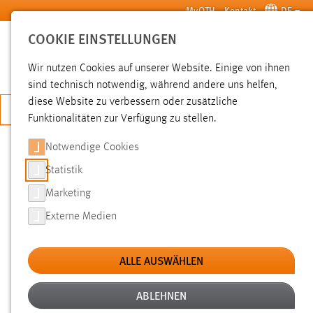
Zum Hauptinhalt springen
MyOTH
Kontakt
DE
COOKIE EINSTELLUNGEN
SUCHE
Wir nutzen Cookies auf unserer Website. Einige von ihnen
sind technisch notwendig, während andere uns helfen,
diese Website zu verbessern oder zusätzliche
JETZT BEWERBEN
Funktionalitäten zur Verfügung zu stellen.
Notwendige Cookies
SUCHE
Statistik
Marketing
FILTER
Externe Medien
Typ
ALLE AUSWÄHLEN
Erstellungsdatum
ABLEHNEN