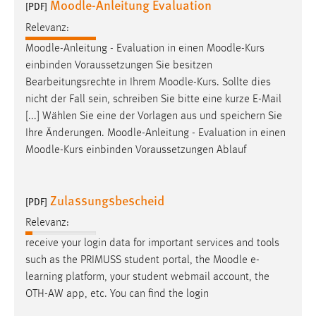
Moodle-Anleitung Evaluation
[PDF]
Zweck:
Dieser Cookie ist notwendig um sich an der Website
Relevanz:
einloggen zu können.
Moodle
-Anleitung - Evaluation in einen
Moodle
-Kurs
einbinden Voraussetzungen Sie besitzen
Cookie Laufzeit:
Bearbeitungsrechte in Ihrem
Moodle
-Kurs. Sollte dies
24 Stunden
nicht der Fall sein, schreiben Sie bitte eine kurze E-Mail
[...] Wählen Sie eine der Vorlagen aus und speichern Sie
Ihre Änderungen.
Moodle
-Anleitung - Evaluation in einen
STATISTIK
Moodle
-Kurs einbinden Voraussetzungen Ablauf
Statistik Cookies erfassen Informationen anonym.
Diese Informationen helfen uns zu verstehen, wie
unsere Besucher unsere Website nutzen.
Zulassungsbescheid
[PDF]
Relevanz:
Matomo
receive your login data for important services and tools
Name:
such as the PRIMUSS student portal, the
Moodle
e-
_pk_ref, _pk_cvar, _pk_id, _pk_ses
learning platform, your student webmail account, the
OTH-AW app, etc. You can find the login
Zweck:
Zugriffsstatistik