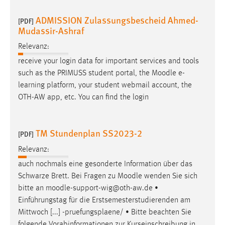
Cookie Laufzeit:
ADMISSION Zulassungsbescheid Ahmed-
[PDF]
Mudassir-Ashraf
Max. 13 Monate
Relevanz:
receive your login data for important services and tools
MARKETING
such as the PRIMUSS student portal, the
Moodle
e-
Marketing Cookies werden von Drittanbietern
learning platform, your student webmail account, the
verwendet, um personalisierte Werbung anzuzeigen.
OTH-AW app, etc. You can find the login
Sie tun dies, indem sie Besucher über Websites
hinweg verfolgen.
TM Stundenplan SS2023-2
[PDF]
Google Ads
Relevanz:
auch nochmals eine gesonderte Information über das
Name:
Schwarze Brett. Bei Fragen zu
Moodle
wenden Sie sich
_gcl_au
bitte an
moodle
-support-wig@oth-aw.de •
Anbieter:
Einführungstag für die Erstsemesterstudierenden am
Google Ireland Limited
Mittwoch [...] -pruefungsplaene/ • Bitte beachten Sie
Zweck:
folgende Vorabinformationen zur Kurseinschreibung in