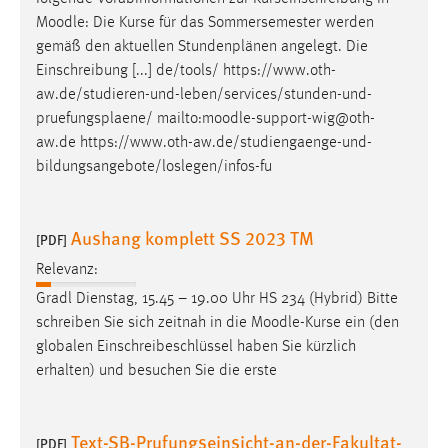
Conversion-Tracking
Moodle
: Die Kurse für das Sommersemester werden
gemäß den aktuellen Stundenplänen angelegt. Die
Cookie Laufzeit:
Einschreibung [...] de/tools/ https://www.oth-
3 Monate
aw.de/studieren-und-leben/services/stunden-und-
pruefungsplaene/ mailto:
moodle
-support-wig@oth-
Facebook Pixel
aw.de https://www.oth-aw.de/studiengaenge-und-
bildungsangebote/loslegen/infos-fu
Name:
_fbp
Aushang komplett SS 2023 TM
Anbieter:
[PDF]
Facebook
Relevanz:
Zweck:
Gradl Dienstag, 15.45 – 19.00 Uhr HS 234 (Hybrid) Bitte
Conversion-Tracking
schreiben Sie sich zeitnah in die
Moodle
-Kurse ein (den
globalen Einschreibeschlüssel haben Sie kürzlich
Cookie Laufzeit:
erhalten) und besuchen Sie die erste
3 Monate
Text-SB-Prufungseinsicht-an-der-Fakultat-
[PDF]