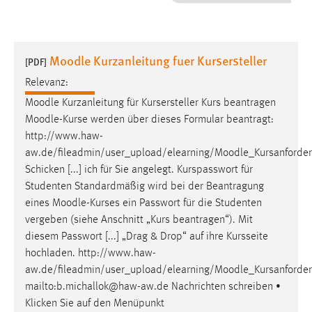
1 Jahr
Performance
Moodle Kurzanleitung fuer Kursersteller
[PDF]
Name:
Relevanz:
staticfilecache
Moodle
Kurzanleitung für Kursersteller Kurs beantragen
Moodle
-Kurse werden über dieses Formular beantragt:
Zweck:
http://www.haw-
Für performante Seitenauslieferung wird in diesem Cookie
gespeichert, ob man eingeloggt ist.
aw.de/fileadmin/user_upload/elearning/
Moodle
_Kursanforde
Schicken [...] ich für Sie angelegt. Kurspasswort für
Studenten Standardmäßig wird bei der Beantragung
Sprachpräferenz
eines
Moodle
-Kurses ein Passwort für die Studenten
Name:
vergeben (siehe Anschnitt „Kurs beantragen“). Mit
site-language-preference
diesem Passwort [...] „Drag & Drop“ auf ihre Kursseite
hochladen. http://www.haw-
Zweck:
aw.de/fileadmin/user_upload/elearning/
Moodle
_Kursanforde
Das Cookie speichert die gewählte Sprache der Website.
mailto:b.michallok@haw-aw.de Nachrichten schreiben •
Cookie Laufzeit:
Klicken Sie auf den Menüpunkt