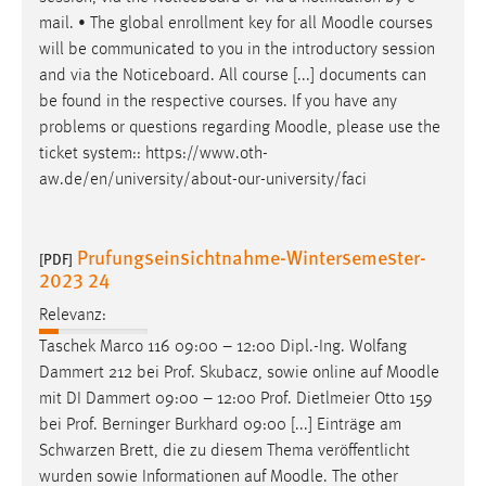
mail. • The global enrollment key for all
Moodle
courses
will be communicated to you in the introductory session
and via the Noticeboard. All course [...] documents can
be found in the respective courses. If you have any
problems or questions regarding
Moodle
, please use the
ticket system:: https://www.oth-
aw.de/en/university/about-our-university/faci
Prufungseinsichtnahme-Wintersemester-
[PDF]
2023 24
Relevanz:
Taschek Marco 116 09:00 – 12:00 Dipl.-Ing. Wolfang
Dammert 212 bei Prof. Skubacz, sowie online auf
Moodle
mit DI Dammert 09:00 – 12:00 Prof. Dietlmeier Otto 159
bei Prof. Berninger Burkhard 09:00 [...] Einträge am
Schwarzen Brett, die zu diesem Thema veröffentlicht
wurden sowie Informationen auf
Moodle
. The other