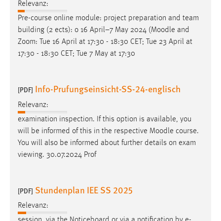
Relevanz:
Pre-course online module: project preparation and team
building (2 ects): o 16 April–7 May 2024 (
Moodle
and
Zoom: Tue 16 April at 17:30 - 18:30 CET; Tue 23 April at
17:30 - 18:30 CET; Tue 7 May at 17:30
Info-Prufungseinsicht-SS-24-englisch
[PDF]
Relevanz:
examination inspection. If this option is available, you
will be informed of this in the respective
Moodle
course.
You will also be informed about further details on exam
viewing. 30.07.2024 Prof
Stundenplan IEE SS 2025
[PDF]
Relevanz:
session, via the Noticeboard or via a notification by e-