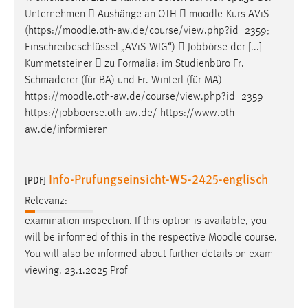
Unternehmen  Aushänge an OTH 
moodle
-Kurs AViS
(https://
moodle
.oth-aw.de/course/view.php?id=2359;
Einschreibeschlüssel „AViS-WIG“)  Jobbörse der [...]
Kummetsteiner  zu Formalia: im Studienbüro Fr.
Schmaderer (für BA) und Fr. Winterl (für MA)
https://
moodle
.oth-aw.de/course/view.php?id=2359
https://jobboerse.oth-aw.de/ https://www.oth-
aw.de/informieren
Info-Prufungseinsicht-WS-2425-englisch
[PDF]
Relevanz:
examination inspection. If this option is available, you
will be informed of this in the respective
Moodle
course.
You will also be informed about further details on exam
viewing. 23.1.2025 Prof