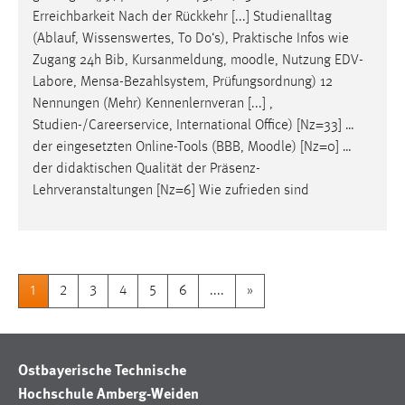
Erreichbarkeit Nach der Rückkehr [...] Studienalltag
(Ablauf, Wissenswertes, To Do‘s), Praktische Infos wie
Zugang 24h Bib, Kursanmeldung,
moodle
, Nutzung EDV-
Labore, Mensa-Bezahlsystem, Prüfungsordnung) 12
Nennungen (Mehr) Kennenlernveran [...] ,
Studien-/Careerservice, International Office) [Nz=33] …
der eingesetzten Online-Tools (BBB,
Moodle
) [Nz=0] …
der didaktischen Qualität der Präsenz-
Lehrveranstaltungen [Nz=6] Wie zufrieden sind
1
2
3
4
5
6
....
»
Ostbayerische Technische
Hochschule Amberg-Weiden