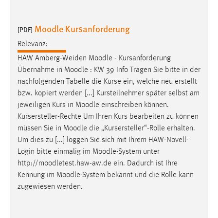
30 Tage
Moodle Kursanforderung
[PDF]
Chat
Relevanz:
Name:
HAW Amberg-Weiden
Moodle
- Kursanforderung
MibewSessionID, MIBEW_UserID, mibew_locale, mibew-
Übernahme in
Moodle
: KW 39 Info Tragen Sie bitte in der
chat-frame-style-5e9dbeb1811c0446
nachfolgenden Tabelle die Kurse ein, welche neu erstellt
Zweck:
bzw. kopiert werden [...] Kursteilnehmer später selbst am
Wird benötigt um die Chatfunktion nutzen zu können.
jeweiligen Kurs in
Moodle
einschreiben können.
Kursersteller-Rechte Um Ihren Kurs bearbeiten zu können
Cookie Laufzeit:
müssen Sie in
Moodle
die „Kursersteller“-Rolle erhalten.
MibewSessionID, mibew-chat-frame-style-
5e9dbeb1811c0446 = Sitzungslaufzeit, mibew_locale = 3
Um dies zu [...] loggen Sie sich mit Ihrem HAW-Novell-
Jahre, MIBEW_UserID = 1 Jahr
Login bitte einmalig im
Moodle
-System unter
http://moodletest.haw-aw.de ein. Dadurch ist Ihre
Kennung im
Moodle
-System bekannt und die Rolle kann
Login
zugewiesen werden.
Name:
fe_user, be_user, be_lastLoginProvider