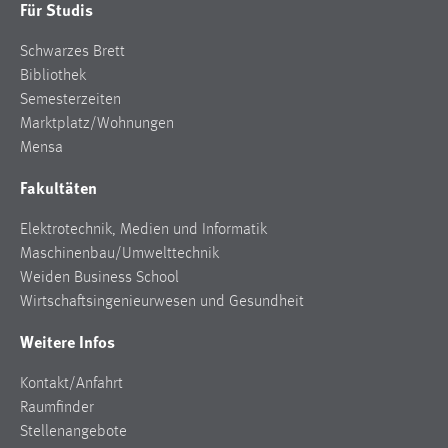
Für Studis
Zweck:
Dieser Cookie ist notwendig um sich an der Website
Schwarzes Brett
einloggen zu können.
Bibliothek
Cookie Laufzeit:
Semesterzeiten
24 Stunden
Marktplatz/Wohnungen
Mensa
Fakultäten
STATISTIK
Elektrotechnik, Medien und Informatik
Statistik Cookies erfassen Informationen anonym.
Maschinenbau/Umwelttechnik
Diese Informationen helfen uns zu verstehen, wie
Weiden Business School
unsere Besucher unsere Website nutzen.
Wirtschaftsingenieurwesen und Gesundheit
Matomo
Weitere Infos
Name:
Kontakt/Anfahrt
_pk_ref, _pk_cvar, _pk_id, _pk_ses
Raumfinder
Zweck:
Stellenangebote
Zugriffsstatistik