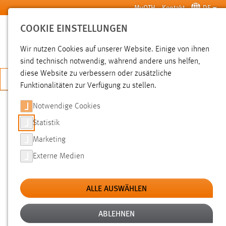
Zum Hauptinhalt springen
MyOTH
Kontakt
DE
COOKIE EINSTELLUNGEN
SUCHE
Wir nutzen Cookies auf unserer Website. Einige von ihnen
sind technisch notwendig, während andere uns helfen,
diese Website zu verbessern oder zusätzliche
JETZT BEWERBEN
Funktionalitäten zur Verfügung zu stellen.
Notwendige Cookies
SUCHE
Statistik
Marketing
FILTER
Externe Medien
Typ
ALLE AUSWÄHLEN
Erstellungsdatum
ABLEHNEN