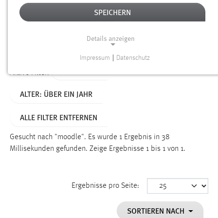
SPEICHERN
Alter
Details anzeigen
SUCHEN
Impressum
|
Datenschutz
NOTWENDIGE COOKIES
TYP: LINKS
Aktive Filter:
Notwendige Cookies ermöglichen grundlegende
ALTER: ÜBER EIN JAHR
Funktionen und sind für die einwandfreie Funktion der
Website erforderlich.
ALLE FILTER ENTFERNEN
Einverständnis
Gesucht nach "moodle".
Es wurde 1 Ergebnis in 38
Name:
Millisekunden gefunden.
Zeige Ergebnisse 1 bis 1 von 1.
cookie_consent
Zweck:
Ergebnisse pro Seite:
Dieser Cookie speichert die ausgewählten Einverständnis-
Optionen des Benutzers
SORTIEREN NACH
Cookie Laufzeit: