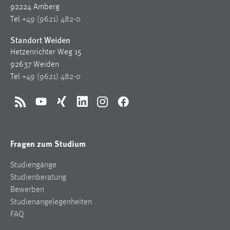
30 Tage
92224 Amberg
Tel
+49 (9621) 482-0
Chat
Standort Weiden
Hetzenrichter Weg 15
Name:
92637 Weiden
MibewSessionID, MIBEW_UserID, mibew_locale, mibew-
chat-frame-style-5e9dbeb1811c0446
Tel
+49 (9621) 482-0
Zweck:
Wird benötigt um die Chatfunktion nutzen zu können.
RSS
YouTube
Xing
LinkedIn
Instagram
Facebook
Cookie Laufzeit:
MibewSessionID, mibew-chat-frame-style-
Fragen zum Studium
5e9dbeb1811c0446 = Sitzungslaufzeit, mibew_locale = 3
Jahre, MIBEW_UserID = 1 Jahr
Studiengänge
Studienberatung
Login
Bewerben
Studienangelegenheiten
Name:
FAQ
fe_user, be_user, be_lastLoginProvider