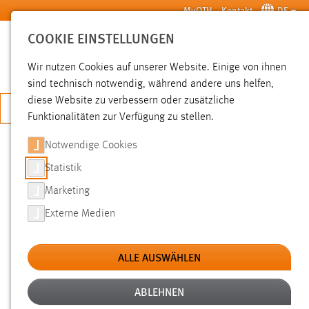
Zum Hauptinhalt springen
MyOTH
Kontakt
DE
COOKIE EINSTELLUNGEN
SUCHE
Wir nutzen Cookies auf unserer Website. Einige von ihnen
sind technisch notwendig, während andere uns helfen,
diese Website zu verbessern oder zusätzliche
JETZT BEWERBEN
Funktionalitäten zur Verfügung zu stellen.
Notwendige Cookies
SUCHE
Statistik
Marketing
FILTER
Externe Medien
Typ
ALLE AUSWÄHLEN
Erstellungsdatum
ABLEHNEN