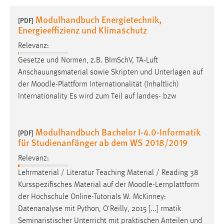
1 Jahr
Modulhandbuch Energietechnik,
[PDF]
Energieeffizienz und Klimaschutz
Performance
Relevanz:
Name:
Gesetze und Normen, z.B. BImSchV, TA-Luft
staticfilecache
Anschauungsmaterial sowie Skripten und Unterlagen auf
der
Moodle
-Plattform Internationalität (Inhaltlich)
Zweck:
Internationality Es wird zum Teil auf landes- bzw
Für performante Seitenauslieferung wird in diesem Cookie
gespeichert, ob man eingeloggt ist.
Modulhandbuch Bachelor I-4.0-Informatik
[PDF]
Sprachpräferenz
für Studienanfänger ab dem WS 2018/2019
Name:
Relevanz:
site-language-preference
Lehrmaterial / Literatur Teaching Material / Reading 38
Kursspezifisches Material auf der
Moodle
-Lernplattform
Zweck:
der Hochschule Online-Tutorials W. McKinney:
Das Cookie speichert die gewählte Sprache der Website.
Datenanalyse mit Python, O'Reilly, 2015 [...] rmatik
Cookie Laufzeit:
Seminaristischer Unterricht mit praktischen Anteilen und