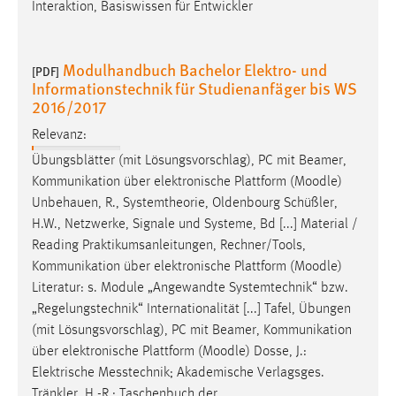
Interaktion, Basiswissen für Entwickler
Modulhandbuch Bachelor Elektro- und
[PDF]
Informationstechnik für Studienanfäger bis WS
2016/2017
Relevanz:
Übungsblätter (mit Lösungsvorschlag), PC mit Beamer,
Kommunikation über elektronische Plattform (
Moodle
)
Unbehauen, R., Systemtheorie, Oldenbourg Schüßler,
H.W., Netzwerke, Signale und Systeme, Bd [...] Material /
Reading Praktikumsanleitungen, Rechner/Tools,
Kommunikation über elektronische Plattform (
Moodle
)
Literatur: s. Module „Angewandte Systemtechnik“ bzw.
„Regelungstechnik“ Internationalität [...] Tafel, Übungen
(mit Lösungsvorschlag), PC mit Beamer, Kommunikation
über elektronische Plattform (
Moodle
) Dosse, J.:
Elektrische Messtechnik; Akademische Verlagsges.
Tränkler, H.-R.: Taschenbuch der