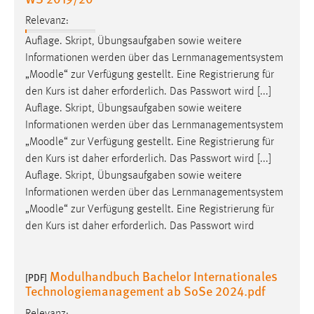
Relevanz:
Cookie Laufzeit:
Max. 13 Monate
Auflage. Skript, Übungsaufgaben sowie weitere
Informationen werden über das Lernmanagementsystem
„
Moodle
“ zur Verfügung gestellt. Eine Registrierung für
den Kurs ist daher erforderlich. Das Passwort wird [...]
MARKETING
Auflage. Skript, Übungsaufgaben sowie weitere
Marketing Cookies werden von Drittanbietern
Informationen werden über das Lernmanagementsystem
verwendet, um personalisierte Werbung anzuzeigen.
„
Moodle
“ zur Verfügung gestellt. Eine Registrierung für
Sie tun dies, indem sie Besucher über Websites
den Kurs ist daher erforderlich. Das Passwort wird [...]
hinweg verfolgen.
Auflage. Skript, Übungsaufgaben sowie weitere
Informationen werden über das Lernmanagementsystem
Google Ads
„
Moodle
“ zur Verfügung gestellt. Eine Registrierung für
den Kurs ist daher erforderlich. Das Passwort wird
Name:
_gcl_au
Anbieter:
Modulhandbuch Bachelor Internationales
[PDF]
Google Ireland Limited
Technologiemanagement ab SoSe 2024.pdf
Zweck:
Relevanz: