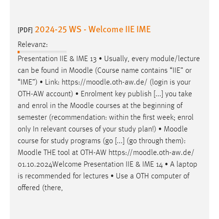
2024-25 WS - Welcome IIE IME
[PDF]
Relevanz:
Presentation IIE & IME 13 • Usually, every module/lecture
can be found in
Moodle
(Course name contains “IIE” or
“IME”) • Link: https://
moodle
.oth-aw.de/ (login is your
OTH-AW account) • Enrolment key publish [...] you take
and enrol in the
Moodle
courses at the beginning of
semester (recommendation: within the first week; enrol
only In relevant courses of your study plan!) •
Moodle
course for study programs (go [...] (go through them):
Moodle
THE tool at OTH-AW https://
moodle
.oth-aw.de/
01.10.2024Welcome Presentation IIE & IME 14 • A laptop
is recommended for lectures • Use a OTH computer of
offered (there,