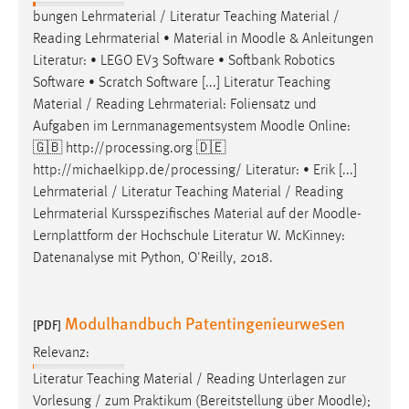
EXTERNE MEDIEN
bungen Lehrmaterial / Literatur Teaching Material /
Um Inhalte von Videoplattformen und Social Media
Reading Lehrmaterial • Material in
Moodle
& Anleitungen
Plattformen anzeigen zu können, werden von diesen
Literatur: • LEGO EV3 Software • Softbank Robotics
externen Medien Cookies gesetzt.
Software • Scratch Software [...] Literatur Teaching
Material / Reading Lehrmaterial: Foliensatz und
YouTube
Aufgaben im Lernmanagementsystem
Moodle
Online:
🇬🇧 http://processing.org 🇩🇪
http://michaelkipp.de/processing/ Literatur: • Erik [...]
Vimeo
Lehrmaterial / Literatur Teaching Material / Reading
Lehrmaterial Kursspezifisches Material auf der
Moodle
-
Lernplattform der Hochschule Literatur W. McKinney:
Datenanalyse mit Python, O'Reilly, 2018.
Modulhandbuch Patentingenieurwesen
[PDF]
Relevanz:
Literatur Teaching Material / Reading Unterlagen zur
Vorlesung / zum Praktikum (Bereitstellung über
Moodle
);