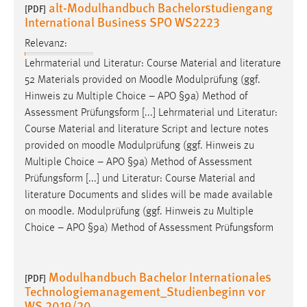
alt-Modulhandbuch Bachelorstudiengang
[PDF]
Zweck:
International Business SPO WS2223
Dieser Cookie ist notwendig um sich an der Website
einloggen zu können.
Relevanz:
Lehrmaterial und Literatur: Course Material and literature
Cookie Laufzeit:
52 Materials provided on
Moodle
Modulprüfung (ggf.
24 Stunden
Hinweis zu Multiple Choice – APO §9a) Method of
Assessment Prüfungsform [...] Lehrmaterial und Literatur:
Course Material and literature Script and lecture notes
STATISTIK
provided on
moodle
Modulprüfung (ggf. Hinweis zu
Statistik Cookies erfassen Informationen anonym.
Multiple Choice – APO §9a) Method of Assessment
Diese Informationen helfen uns zu verstehen, wie
Prüfungsform [...] und Literatur: Course Material and
unsere Besucher unsere Website nutzen.
literature Documents and slides will be made available
on
moodle
. Modulprüfung (ggf. Hinweis zu Multiple
Matomo
Choice – APO §9a) Method of Assessment Prüfungsform
Name:
_pk_ref, _pk_cvar, _pk_id, _pk_ses
Modulhandbuch Bachelor Internationales
[PDF]
Technologiemanagement_Studienbeginn vor
Zweck:
WS 2019/20
Zugriffsstatistik