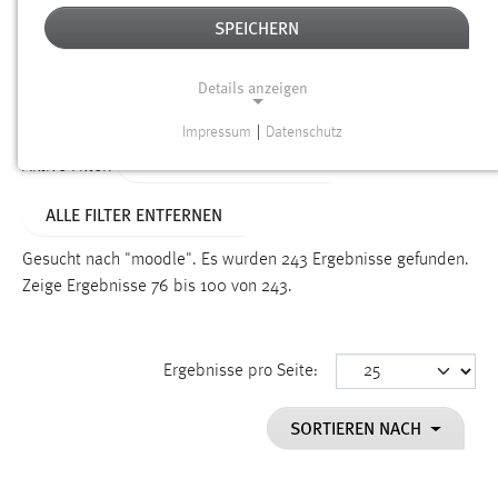
SPEICHERN
Alter
Details anzeigen
SUCHEN
Impressum
|
Datenschutz
NOTWENDIGE COOKIES
ALTER: ÜBER EIN JAHR
Aktive Filter:
Notwendige Cookies ermöglichen grundlegende
ALLE FILTER ENTFERNEN
Funktionen und sind für die einwandfreie Funktion der
Website erforderlich.
Gesucht nach "moodle".
Es wurden 243 Ergebnisse gefunden.
Zeige Ergebnisse 76 bis 100 von 243.
Einverständnis
Name:
cookie_consent
Ergebnisse pro Seite:
Zweck:
SORTIEREN NACH
Dieser Cookie speichert die ausgewählten Einverständnis-
Optionen des Benutzers
Cookie Laufzeit: