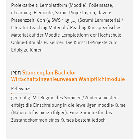
30 Tage
Projektarbeit; Lernplattform (
Moodle
), Foliensätze,
eLearning- Elemente, Scrum-Projekt 150 h, davon:
Chat
Präsenzzeit: 60h (4 SWS * 15 [...] (Scrum) Lehrmaterial /
Literatur Teaching Material / Reading Kursspezifisches
Name:
Material auf der
Moodle
-Lernplattform der Hochschule
MibewSessionID, MIBEW_UserID, mibew_locale, mibew-
Online-Tutorials H. Kellner: Die Kunst IT-Projekte zum
chat-frame-style-5e9dbeb1811c0446
Erfolg zu führen
Zweck:
Wird benötigt um die Chatfunktion nutzen zu können.
Stundenplan Bachelor
[PDF]
Cookie Laufzeit:
Wirtschaftsingenieurwesen Wahlpflichtmodule
MibewSessionID, mibew-chat-frame-style-
Relevanz:
5e9dbeb1811c0446 = Sitzungslaufzeit, mibew_locale = 3
Jahre, MIBEW_UserID = 1 Jahr
gen nötig. Mit Beginn des Sommer-/Wintersemesters
erfolgt die Einschreibung in die jeweiligen
moodle
-Kurse
Login
(Nähere Infos hierzu folgen). Eine Garantie für das
Zustandekommen eines Kurses besteht jedoch
Name:
fe_user, be_user, be_lastLoginProvider