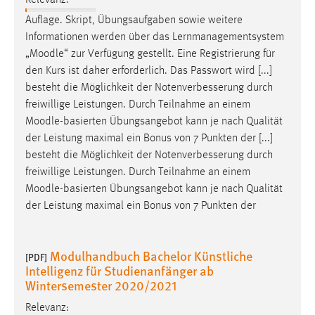
Conversion-Tracking
Auflage. Skript, Übungsaufgaben sowie weitere
Informationen werden über das Lernmanagementsystem
Cookie Laufzeit:
„
Moodle
“ zur Verfügung gestellt. Eine Registrierung für
3 Monate
den Kurs ist daher erforderlich. Das Passwort wird [...]
besteht die Möglichkeit der Notenverbesserung durch
Facebook Pixel
freiwillige Leistungen. Durch Teilnahme an einem
Moodle
-basierten Übungsangebot kann je nach Qualität
Name:
der Leistung maximal ein Bonus von 7 Punkten der [...]
_fbp
besteht die Möglichkeit der Notenverbesserung durch
Anbieter:
freiwillige Leistungen. Durch Teilnahme an einem
Facebook
Moodle
-basierten Übungsangebot kann je nach Qualität
der Leistung maximal ein Bonus von 7 Punkten der
Zweck:
Conversion-Tracking
Cookie Laufzeit:
Modulhandbuch Bachelor Künstliche
[PDF]
3 Monate
Intelligenz für Studienanfänger ab
Wintersemester 2020/2021
Relevanz: