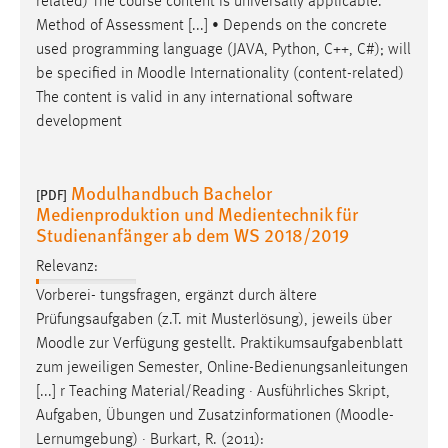
related) The course content is universally applicable.
Method of Assessment [...] • Depends on the concrete
used programming language (JAVA, Python, C++, C#); will
be specified in
Moodle
Internationality (content-related)
The content is valid in any international software
development
Modulhandbuch Bachelor
[PDF]
Medienproduktion und Medientechnik für
Studienanfänger ab dem WS 2018/2019
Relevanz:
Vorberei- tungsfragen, ergänzt durch ältere
Prüfungsaufgaben (z.T. mit Musterlösung), jeweils über
Moodle
zur Verfügung gestellt. Praktikumsaufgabenblatt
zum jeweiligen Semester, Online-Bedienungsanleitungen
[...] r Teaching Material/Reading · Ausführliches Skript,
Aufgaben, Übungen und Zusatzinformationen (
Moodle
-
Lernumgebung) · Burkart, R. (2011):