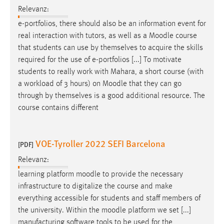
Relevanz:
e-portfolios, there should also be an information event for
real interaction with tutors, as well as a
Moodle
course
that students can use by themselves to acquire the skills
required for the use of e-portfolios [...] To motivate
students to really work with Mahara, a short course (with
a workload of 3 hours) on
Moodle
that they can go
through by themselves is a good additional resource. The
course contains different
VOE-Tyroller 2022 SEFI Barcelona
[PDF]
Relevanz:
learning platform
moodle
to provide the necessary
infrastructure to digitalize the course and make
everything accessible for students and staff members of
the university. Within the
moodle
platform we set [...]
manufacturing software tools to be used for the