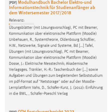
Modulhandbuch Bachelor Elektro-und
[PDF]
Informationstechnik für Studienanfänger ab
dem Wintersemester 2017/2018
Relevanz:
Übungsblätter (mit Lösungsvorschlag), PC mit Beamer,
Kommunikation über elektronische Plattform (
Moodle
)
Unbehauen, R., Systemtheorie, Oldenbourg Schüßler,
H.W., Netzwerke, Signale und Systeme, Bd [...] Tafel,
Übungen (mit Lösungsvorschlag), PC mit Beamer,
Kommunikation über elektronische Plattform (
Moodle
)
Dosse, J.: Elektrische Messtechnik; Akademische
Verlagsges. Tränkler, H.-R.: Taschenbuch der [...] sowie
Aufgaben und Übungen zum begleitenden Selbststudium
im pdf-Format auf "Netstorage" oder auf der
Moodle
-
Lernplattform Vahs, D., Schäfer-Kunz, J. (2012): Einführung
in die BWL, , Schäfer-Poeschl Verlag
OTH Forschungsbericht 2023
[PDF]