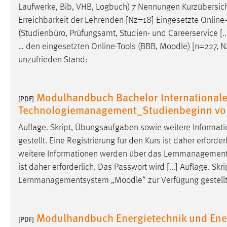
Laufwerke, Bib, VHB, Logbuch) 7 Nennungen Kurzübersicht
Erreichbarkeit der Lehrenden [Nz=18] Eingesetzte Online
(Studienbüro, Prüfungsamt, Studien- und Careerservi
… den eingesetzten Online-Tools (BBB,
Moodle
) [n=227, N
unzufrieden Stand:
Modulhandbuch Bachelor International
[PDF]
Technologiemanagement_Studienbeginn vo
Auflage. Skript, Übungsaufgaben sowie weitere Inform
gestellt. Eine Registrierung für den Kurs ist daher erford
weitere Informationen werden über das Lernmanagemen
ist daher erforderlich. Das Passwort wird [...] Auflage. 
Lernmanagementsystem „
Moodle
“ zur Verfügung gestell
Modulhandbuch Energietechnik und Ener
[PDF]