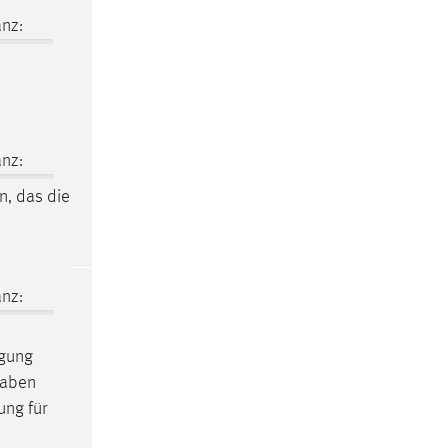
nz:
nz:
in, das die
nz:
ügung
fgaben
ung für