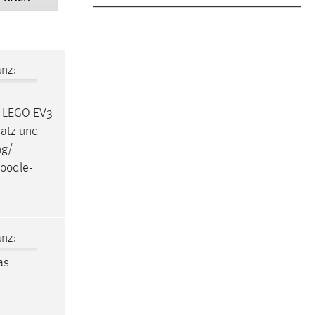
nz:
 • LEGO EV3
satz und
ng/
oodle
-
nz:
as