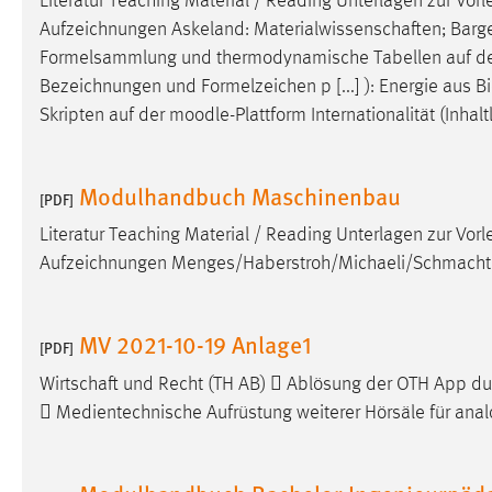
Literatur Teaching Material / Reading Unterlagen zur Vor
Anbieter:
Google Ireland Limited
Aufzeichnungen Askeland: Materialwissenschaften; Bargel/S
Formelsammlung und thermodynamische Tabellen auf d
Zweck:
Conversion-Tracking
Bezeichnungen und Formelzeichen p [...] ): Energie aus 
Cookie Laufzeit:
3 Monate
Skripten auf der
moodle
-Plattform Internationalität (Inhal
Facebook Pixel
Modulhandbuch Maschinenbau
[PDF]
Name:
_fbp
Literatur Teaching Material / Reading Unterlagen zur Vor
Anbieter:
Facebook
Aufzeichnungen Menges/Haberstroh/Michaeli/Schmachte
Zweck:
Conversion-Tracking
MV 2021-10-19 Anlage1
Cookie Laufzeit:
3 Monate
[PDF]
Wirtschaft und Recht (TH AB)  Ablösung der OTH App d
 Medientechnische Aufrüstung weiterer Hörsäle für anal
EXTERNE MEDIEN
Um Inhalte von Videoplattformen und Social Media
Plattformen anzeigen zu können, werden von diesen