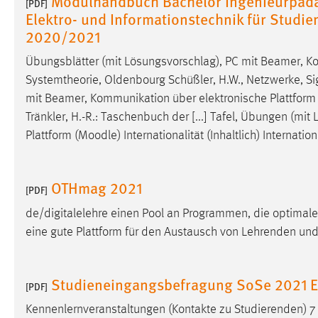
Modulhandbuch Bachelor Ingenieurpädag
[PDF]
Elektro- und Informationstechnik für Stud
externen Medien Cookies gesetzt.
2020/2021
YouTube
Übungsblätter (mit Lösungsvorschlag), PC mit Beamer, Ko
Systemtheorie, Oldenbourg Schüßler, H.W., Netzwerke, Sig
Vimeo
mit Beamer, Kommunikation über elektronische Plattform 
Tränkler, H.-R.: Taschenbuch der [...] Tafel, Übungen (m
Plattform (
Moodle
) Internationalität (Inhaltlich) Internat
OTHmag 2021
[PDF]
de/digitalelehre einen Pool an Programmen, die optimale
eine gute Plattform für den Austausch von Lehrenden un
Studieneingangsbefragung SoSe 2021 E
[PDF]
Kennenlernveranstaltungen (Kontakte zu Studierenden) 7 