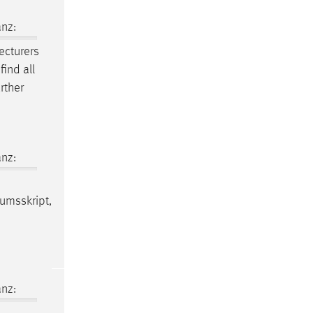
nz:
ecturers
ind all
rther
nz:
kumsskript,
nz: