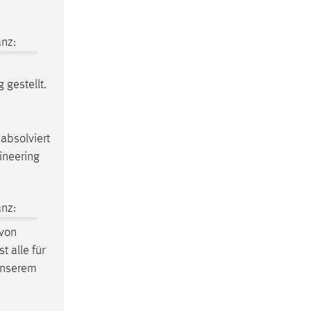
nz:
 gestellt.
 absolviert
ineering
nz:
 von
t alle für
 unserem