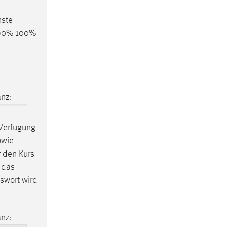
nste
 90% 100%
nz:
 Verfügung
owie
r den Kurs
r das
sswort wird
nz: