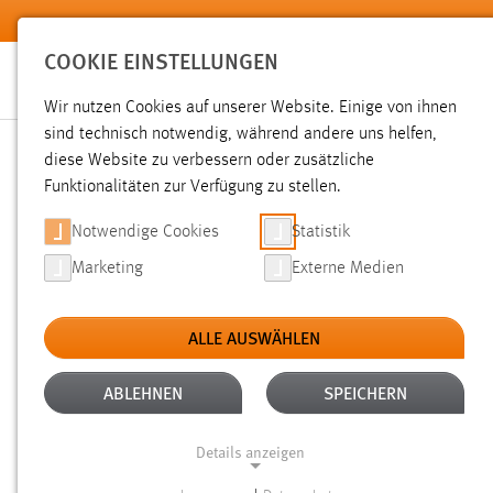
Zum Hauptinhalt springen
COOKIE EINSTELLUNGEN
Wir nutzen Cookies auf unserer Website. Einige von ihnen
sind technisch notwendig, während andere uns helfen,
diese Website zu verbessern oder zusätzliche
SUCHE
Funktionalitäten zur Verfügung zu stellen.
Notwendige Cookies
Statistik
Marketing
Externe Medien
ALLE AUSWÄHLEN
TYP: DATEIEN
ALLE FILTER ENTFERNEN
Aktive Filter:
ABLEHNEN
SPEICHERN
Gesucht nach "moodle".
Es wurden 268 Ergebnisse gefund
Details anzeigen