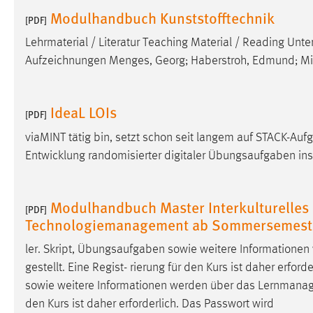
in diesem Cookie gespeichert, ob man
Modulhandbuch Kunststofftechnik
[PDF]
eingeloggt ist.
Lehrmaterial / Literatur Teaching Material / Reading Unte
Aufzeichnungen Menges, Georg; Haberstroh, Edmund; Mic
Sprachpräferenz
Name:
site-language-preference
IdeaL LOIs
[PDF]
Zweck:
Das Cookie speichert die gewählte
viaMINT tätig bin, setzt schon seit langem auf STACK-Auf
Sprache der Website.
Entwicklung randomisierter digitaler Übungsaufgaben in
Cookie Laufzeit:
30 Tage
Modulhandbuch Master Interkulturelle
Chat
[PDF]
Technologiemanagement ab Sommersemest
Name:
MibewSessionID, MIBEW_UserID,
mibew_locale, mibew-chat-frame-style-
ler. Skript, Übungsaufgaben sowie weitere Information
5e9dbeb1811c0446
gestellt. Eine Regist- rierung für den Kurs ist daher erfor
sowie weitere Informationen werden über das Lernman
Zweck:
Wird benötigt um die Chatfunktion
nutzen zu können.
den Kurs ist daher erforderlich. Das Passwort wird