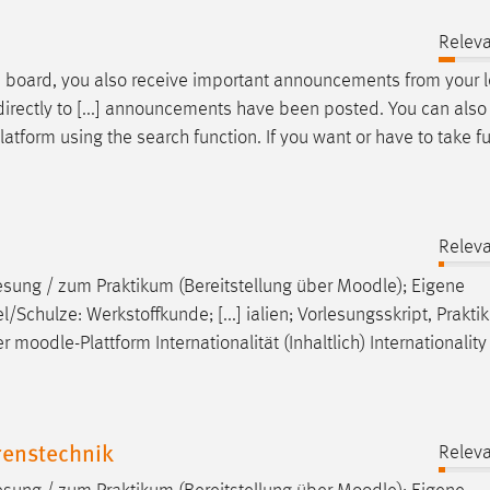
Releva
ce board, you also receive important announcements from your l
irectly to [...] announcements have been posted. You can also f
latform using the search function. If you want or have to take fu
Releva
lesung / zum Praktikum (Bereitstellung über
Moodle
); Eigene
chulze: Werkstoffkunde; [...] ialien; Vorlesungsskript, Prakti
er
moodle
-Plattform Internationalität (Inhaltlich) Internationality
enstechnik
Releva