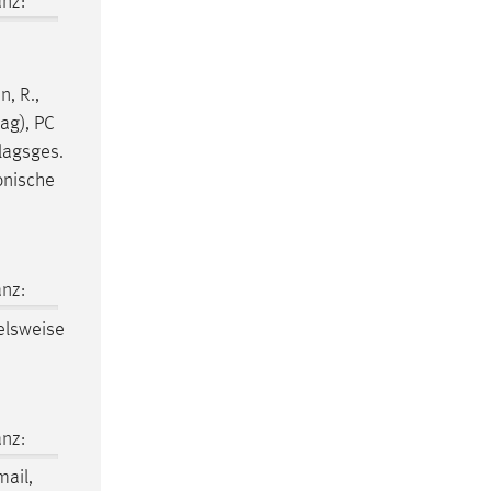
nz:
, R.,
ag), PC
lagsges.
onische
nz:
elsweise
nz:
ail,