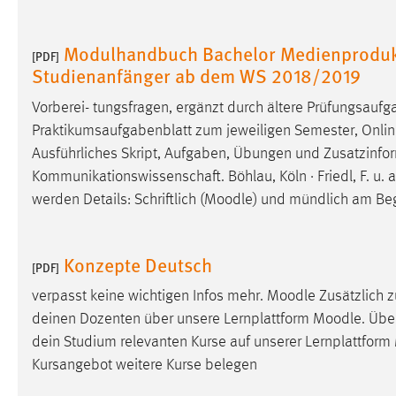
Cookie Laufzeit:
MibewSessionID, mibew-chat-frame-
style-5e9dbeb1811c0446 =
Modulhandbuch Bachelor Medienprodukt
[PDF]
Sitzungslaufzeit, mibew_locale = 3
Studienanfänger ab dem WS 2018/2019
Jahre, MIBEW_UserID = 1 Jahr
Vorberei- tungsfragen, ergänzt durch ältere Prüfungsaufga
Login
Praktikumsaufgabenblatt zum jeweiligen Semester, Online
Ausführliches Skript, Aufgaben, Übungen und Zusatzinfo
Name:
fe_user, be_user, be_lastLoginProvider
Kommunikationswissenschaft. Böhlau, Köln · Friedl, F. u. a 
Zweck:
Dieser Cookie ist notwendig um sich an
werden Details: Schriftlich (
Moodle
) und mündlich am Begi
der Website einloggen zu können.
Cookie Laufzeit:
24 Stunden
Konzepte Deutsch
[PDF]
verpasst keine wichtigen Infos mehr.
Moodle
Zusätzlich 
deinen Dozenten über unsere Lernplattform
Moodle
. Übe
STATISTIK
dein Studium relevanten Kurse auf unserer Lernplattform
Statistik Cookies erfassen Informationen anonym.
Kursangebot weitere Kurse belegen
Diese Informationen helfen uns zu verstehen, wie
unsere Besucher unsere Website nutzen.