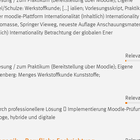
lesung / zum Praktikum (Bereitstellung über
Moodle
); Eigene
chulze: Werkstoffkunde; [...] ialien; Vorlesungsskript, Prakti
er
moodle
-Plattform Internationalität (Inhaltlich) Internationality
Biomasse, Springer Vieweg, neueste Auflage Anschauungsmateri
tlich) Internationality Betrachtung der globalen Ener
Releva
lesung / zum Praktikum (Bereitstellung über
Moodle
); Eigene
nberg: Menges Werkstoffkunde Kunststoffe;
Releva
urch professionellere Lösung  Implementierung
Moodle
-Prüfu
oge, hybride und digitale