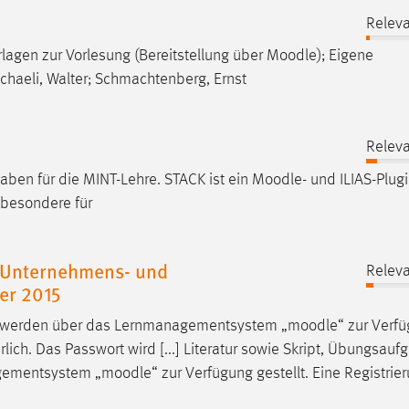
Releva
rlagen zur Vorlesung (Bereitstellung über
Moodle
); Eigene
haeli, Walter; Schmachtenberg, Ernst
Releva
gaben für die MINT-Lehre. STACK ist ein
Moodle
- und ILIAS-Plug
sbesondere für
s Unternehmens- und
Releva
er 2015
en werden über das Lernmanagementsystem „
moodle
“ zur Verf
derlich. Das Passwort wird [...] Literatur sowie Skript, Übungsau
agementsystem „
moodle
“ zur Verfügung gestellt. Eine Registrier