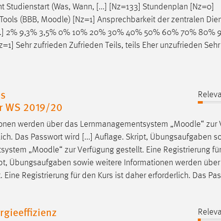
 Studienstart (Was, Wann, [...] [Nz=133] Stundenplan [Nz=0]
-Tools (BBB,
Moodle
) [Nz=1] Ansprechbarkeit der zentralen Die
ce [...] 2% 9,3% 3,5% 0% 10% 20% 30% 40% 50% 60% 70% 80%
z=1] Sehr zufrieden Zufrieden Teils, teils Eher unzufrieden Sehr
es
Releva
r WS 2019/20
ationen werden über das Lernmanagementsystem „
Moodle
“ zur
erlich. Das Passwort wird [...] Auflage. Skript, Übungsaufgaben s
tsystem „
Moodle
“ zur Verfügung gestellt. Eine Registrierung fü
Skript, Übungsaufgaben sowie weitere Informationen werden übe
t. Eine Registrierung für den Kurs ist daher erforderlich. Das Pa
gieeffizienz
Releva