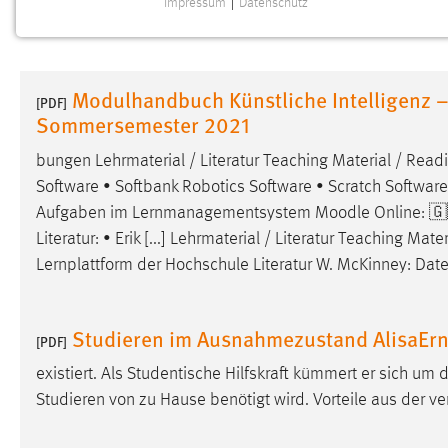
Impressum
|
Datenschutz
NOTWENDIGE COOKIES
Notwendige Cookies ermöglichen grundlegende
Funktionen und sind für die einwandfreie Funktion der
Modulhandbuch Künstliche Intelligenz –
Website erforderlich.
[PDF]
Sommersemester 2021
Einverständnis
bungen Lehrmaterial / Literatur Teaching Material / Readi
Software • Softbank Robotics Software • Scratch Software [
Name:
cookie_consent
Aufgaben im Lernmanagementsystem
Moodle
Online: 🇬
Zweck:
Dieser Cookie speichert die
Literatur: • Erik [...] Lehrmaterial / Literatur Teaching M
ausgewählten Einverständnis-Optionen
Lernplattform der Hochschule Literatur W. McKinney: Date
des Benutzers
Cookie Laufzeit:
1 Jahr
Studieren im Ausnahmezustand AlisaErn
[PDF]
Performance
existiert. Als Studentische Hilfskraft kümmert er sich um
Studieren von zu Hause benötigt wird. Vorteile aus der ve
Name:
staticfilecache
Zweck:
Für performante Seitenauslieferung wird