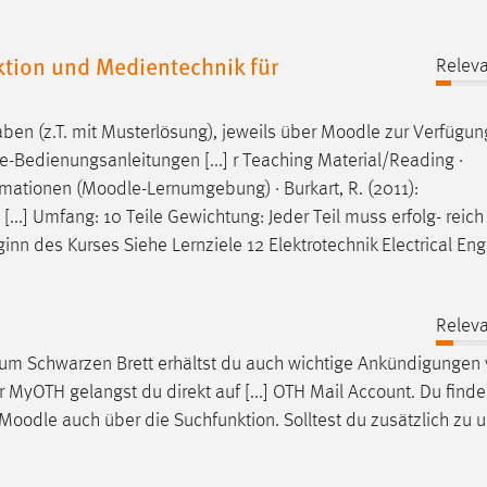
ion und Medientechnik für
Releva
ben (z.T. mit Musterlösung), jeweils über
Moodle
zur Verfügung
-Bedienungsanleitungen [...] r Teaching Material/Reading ·
rmationen (
Moodle
-Lernumgebung) · Burkart, R. (2011):
[...] Umfang: 10 Teile Gewichtung: Jeder Teil muss erfolg- reich
nn des Kurses Siehe Lernziele 12 Elektrotechnik Electrical Eng
Releva
zum Schwarzen Brett erhältst du auch wichtige Ankündigungen
r MyOTH gelangst du direkt auf [...] OTH Mail Account. Du findes
Moodle
auch über die Suchfunktion. Solltest du zusätzlich zu