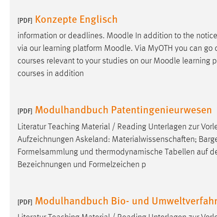
Konzepte Englisch
Matomo
[PDF]
information or deadlines.
Moodle
In addition to the noti
Name:
_pk_ref, _pk_cvar, _pk_id, _pk_ses
via our learning platform
Moodle
. Via MyOTH you can go d
Zweck:
Zugriffsstatistik
courses relevant to your studies on our
Moodle
learning p
courses in addition
Cookie Laufzeit:
Max. 13 Monate
Modulhandbuch Patentingenieurwesen
[PDF]
MARKETING
Literatur Teaching Material / Reading Unterlagen zur Vor
Marketing Cookies werden von Drittanbietern
Aufzeichnungen Askeland: Materialwissenschaften; Bargel/S
verwendet, um personalisierte Werbung anzuzeigen.
Formelsammlung und thermodynamische Tabellen auf d
Sie tun dies, indem sie Besucher über Websites
Bezeichnungen und Formelzeichen p
hinweg verfolgen.
Google Ads
Modulhandbuch Bio- und Umweltverfahr
[PDF]
Name:
_gcl_au