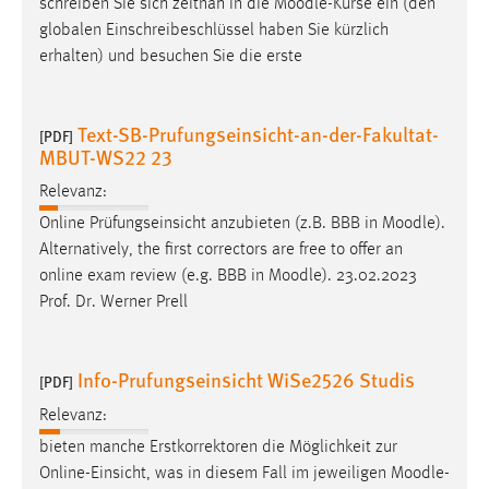
schreiben Sie sich zeitnah in die
Moodle
-Kurse ein (den
globalen Einschreibeschlüssel haben Sie kürzlich
erhalten) und besuchen Sie die erste
Text-SB-Prufungseinsicht-an-der-Fakultat-
[PDF]
MBUT-WS22 23
Relevanz:
Online Prüfungseinsicht anzubieten (z.B. BBB in
Moodle
).
Alternatively, the first correctors are free to offer an
online exam review (e.g. BBB in
Moodle
). 23.02.2023
Prof. Dr. Werner Prell
Info-Prufungseinsicht WiSe2526 Studis
[PDF]
Relevanz:
bieten manche Erstkorrektoren die Möglichkeit zur
Online-Einsicht, was in diesem Fall im jeweiligen
Moodle
-