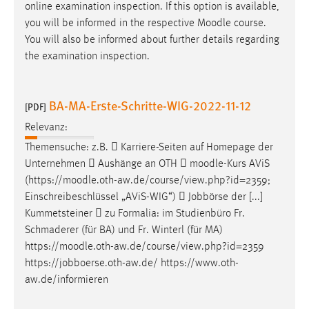
online examination inspection. If this option is available,
you will be informed in the respective
Moodle
course.
You will also be informed about further details regarding
the examination inspection.
BA-MA-Erste-Schritte-WIG-2022-11-12
[PDF]
Relevanz:
Themensuche: z.B.  Karriere-Seiten auf Homepage der
Unternehmen  Aushänge an OTH 
moodle
-Kurs AViS
(https://
moodle
.oth-aw.de/course/view.php?id=2359;
Einschreibeschlüssel „AViS-WIG“)  Jobbörse der [...]
Kummetsteiner  zu Formalia: im Studienbüro Fr.
Schmaderer (für BA) und Fr. Winterl (für MA)
https://
moodle
.oth-aw.de/course/view.php?id=2359
https://jobboerse.oth-aw.de/ https://www.oth-
aw.de/informieren