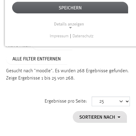
SPEICHERN
Alter
Details anzeigen
SUCHEN
Impressum
|
Datenschutz
NOTWENDIGE COOKIES
TYP: DATEIEN
Aktive Filter:
Notwendige Cookies ermöglichen grundlegende
ALLE FILTER ENTFERNEN
Funktionen und sind für die einwandfreie Funktion der
Website erforderlich.
Gesucht nach "moodle".
Es wurden 268 Ergebnisse gefunden.
Zeige Ergebnisse 1 bis 25 von 268.
Einverständnis
Name:
cookie_consent
Ergebnisse pro Seite:
Zweck:
SORTIEREN NACH
Dieser Cookie speichert die ausgewählten Einverständnis-
Optionen des Benutzers
Cookie Laufzeit: