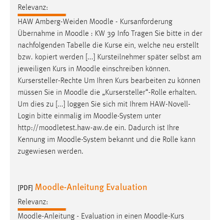
Relevanz:
Zweck:
Dieser Cookie ist notwendig um sich an der Website
HAW Amberg-Weiden
Moodle
- Kursanforderung
einloggen zu können.
Übernahme in
Moodle
: KW 39 Info Tragen Sie bitte in der
nachfolgenden Tabelle die Kurse ein, welche neu erstellt
Cookie Laufzeit:
bzw. kopiert werden [...] Kursteilnehmer später selbst am
24 Stunden
jeweiligen Kurs in
Moodle
einschreiben können.
Kursersteller-Rechte Um Ihren Kurs bearbeiten zu können
müssen Sie in
Moodle
die „Kursersteller“-Rolle erhalten.
STATISTIK
Um dies zu [...] loggen Sie sich mit Ihrem HAW-Novell-
Statistik Cookies erfassen Informationen anonym.
Login bitte einmalig im
Moodle
-System unter
Diese Informationen helfen uns zu verstehen, wie
http://moodletest.haw-aw.de ein. Dadurch ist Ihre
unsere Besucher unsere Website nutzen.
Kennung im
Moodle
-System bekannt und die Rolle kann
zugewiesen werden.
Matomo
Name:
Moodle-Anleitung Evaluation
[PDF]
_pk_ref, _pk_cvar, _pk_id, _pk_ses
Relevanz:
Zweck:
Moodle
-Anleitung - Evaluation in einen
Moodle
-Kurs
Zugriffsstatistik