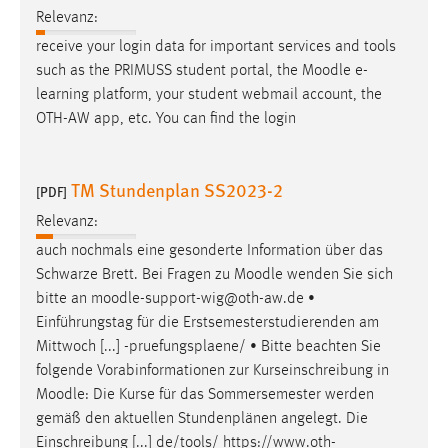
Relevanz:
Conversion-Tracking
receive your login data for important services and tools
Cookie Laufzeit:
such as the PRIMUSS student portal, the
Moodle
e-
3 Monate
learning platform, your student webmail account, the
OTH-AW app, etc. You can find the login
Facebook Pixel
Name:
TM Stundenplan SS2023-2
[PDF]
_fbp
Relevanz:
Anbieter:
auch nochmals eine gesonderte Information über das
Facebook
Schwarze Brett. Bei Fragen zu
Moodle
wenden Sie sich
Zweck:
bitte an
moodle
-support-wig@oth-aw.de •
Conversion-Tracking
Einführungstag für die Erstsemesterstudierenden am
Mittwoch [...] -pruefungsplaene/ • Bitte beachten Sie
Cookie Laufzeit:
folgende Vorabinformationen zur Kurseinschreibung in
3 Monate
Moodle
: Die Kurse für das Sommersemester werden
gemäß den aktuellen Stundenplänen angelegt. Die
Einschreibung [...] de/tools/ https://www.oth-