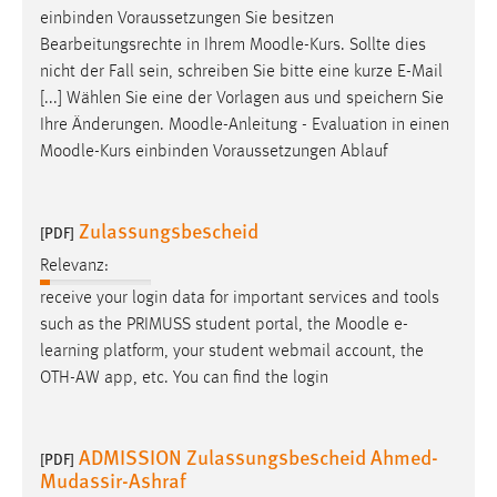
einbinden Voraussetzungen Sie besitzen
Cookie Laufzeit:
Bearbeitungsrechte in Ihrem
Moodle
-Kurs. Sollte dies
Max. 13 Monate
nicht der Fall sein, schreiben Sie bitte eine kurze E-Mail
[...] Wählen Sie eine der Vorlagen aus und speichern Sie
Ihre Änderungen.
Moodle
-Anleitung - Evaluation in einen
MARKETING
Moodle
-Kurs einbinden Voraussetzungen Ablauf
Marketing Cookies werden von Drittanbietern
verwendet, um personalisierte Werbung anzuzeigen.
Zulassungsbescheid
[PDF]
Sie tun dies, indem sie Besucher über Websites
Relevanz:
hinweg verfolgen.
receive your login data for important services and tools
Google Ads
such as the PRIMUSS student portal, the
Moodle
e-
learning platform, your student webmail account, the
Name:
OTH-AW app, etc. You can find the login
_gcl_au
Anbieter:
ADMISSION Zulassungsbescheid Ahmed-
Google Ireland Limited
[PDF]
Mudassir-Ashraf
Zweck: