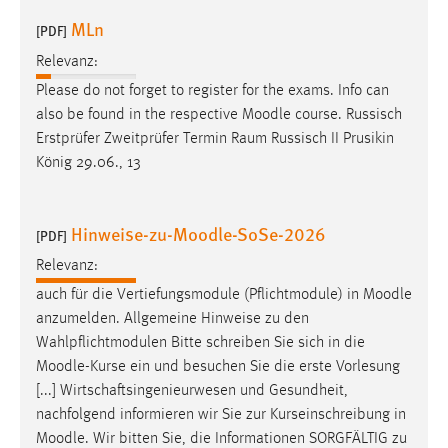
MLn
[PDF]
Relevanz:
Please do not forget to register for the exams. Info can
also be found in the respective
Moodle
course. Russisch
Erstprüfer Zweitprüfer Termin Raum Russisch II Prusikin
König 29.06., 13
Hinweise-zu-Moodle-SoSe-2026
[PDF]
Relevanz:
auch für die Vertiefungsmodule (Pflichtmodule) in
Moodle
anzumelden. Allgemeine Hinweise zu den
Wahlpflichtmodulen Bitte schreiben Sie sich in die
Moodle
-Kurse ein und besuchen Sie die erste Vorlesung
[...] Wirtschaftsingenieurwesen und Gesundheit,
nachfolgend informieren wir Sie zur Kurseinschreibung in
Moodle
. Wir bitten Sie, die Informationen SORGFÄLTIG zu