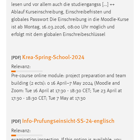
lesen und vor allem auch die studiengangss [...] ++
Ablauf Kurseinschreibung, Einschreibefristen und
globales Passwort Die Einschreibung in die
Moodle
-Kurse
ist ab Montag, 16.03.2026, 08:00 Uhr möglich und
erfolgt mit dem globalen Einschreibeschlüssel
Krea-Spring-School-2024
[PDF]
Relevanz:
Pre-course online module: project preparation and team
building (2 ects): o 16 April–7 May 2024 (
Moodle
and
Zoom: Tue 16 April at 17:30 - 18:30 CET; Tue 23 April at
17:30 - 18:30 CET; Tue 7 May at 17:30
Info-Prufungseinsicht-SS-24-englisch
[PDF]
Relevanz:
examination inspection. If this option is available, you