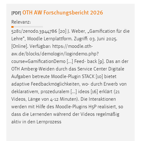
1 Jahr
OTH AW Forschungsbericht 2026
[PDF]
Relevanz:
Performance
5281/zenodo.3944786 [20] J. Weber, „Gamification für die
Name:
Lehre“,
Moodle
Lernplattform. Zugriff: 03. Juni 2025.
staticfilecache
[Online]. Verfügbar: https://
moodle
.oth-
aw.de/blocks/demologin/logindemo.php?
Zweck:
course=GamificationDemo [...] Feed- back [9]. Das an der
Für performante Seitenauslieferung wird in diesem Cookie
gespeichert, ob man eingeloggt ist.
OTH Amberg-Weiden durch das Service Center Digitale
Aufgaben betreute
Moodle
-Plugin STACK [10] bietet
adaptive Feedbackmöglichkeiten, wo- durch Erwerb von
Sprachpräferenz
deklarativem, prozeduralem [...] ideos [16] erklärt (21
Name:
Videos, Länge von 4-12 Minuten). Die Interaktionen
site-language-preference
werden mit Hilfe des
Moodle
-Plugins H5P realisiert, so
dass die Lernenden während der Videos regelmäßig
Zweck:
aktiv in den Lernprozess
Das Cookie speichert die gewählte Sprache der Website.
Cookie Laufzeit: