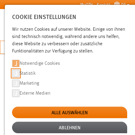
Zum Hauptinhalt springen
MyOTH
Kontakt
DE
COOKIE EINSTELLUNGEN
SUCHE
Wir nutzen Cookies auf unserer Website. Einige von ihnen
sind technisch notwendig, während andere uns helfen,
diese Website zu verbessern oder zusätzliche
JETZT BEWERBEN
Funktionalitäten zur Verfügung zu stellen.
Notwendige Cookies
SUCHE
Statistik
Marketing
FILTER
Externe Medien
Typ
ALLE AUSWÄHLEN
Erstellungsdatum
ABLEHNEN