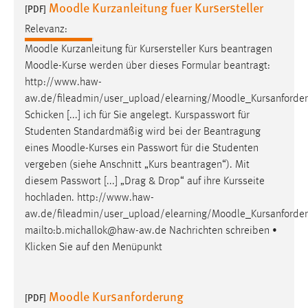
Moodle Kurzanleitung fuer Kursersteller
30 Tage
[PDF]
Relevanz:
Chat
Moodle
Kurzanleitung für Kursersteller Kurs beantragen
Moodle
-Kurse werden über dieses Formular beantragt:
Name:
http://www.haw-
MibewSessionID, MIBEW_UserID, mibew_locale, mibew-
aw.de/fileadmin/user_upload/elearning/
Moodle
_Kursanforde
chat-frame-style-5e9dbeb1811c0446
Schicken [...] ich für Sie angelegt. Kurspasswort für
Zweck:
Studenten Standardmäßig wird bei der Beantragung
Wird benötigt um die Chatfunktion nutzen zu können.
eines
Moodle
-Kurses ein Passwort für die Studenten
vergeben (siehe Anschnitt „Kurs beantragen“). Mit
Cookie Laufzeit:
diesem Passwort [...] „Drag & Drop“ auf ihre Kursseite
MibewSessionID, mibew-chat-frame-style-
5e9dbeb1811c0446 = Sitzungslaufzeit, mibew_locale = 3
hochladen. http://www.haw-
Jahre, MIBEW_UserID = 1 Jahr
aw.de/fileadmin/user_upload/elearning/
Moodle
_Kursanforde
mailto:b.michallok@haw-aw.de Nachrichten schreiben •
Klicken Sie auf den Menüpunkt
Login
Name:
Moodle Kursanforderung
fe_user, be_user, be_lastLoginProvider
[PDF]