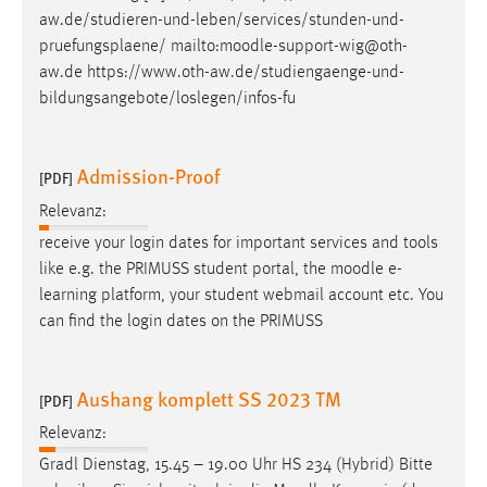
EXTERNE MEDIEN
aw.de/studieren-und-leben/services/stunden-und-
Um Inhalte von Videoplattformen und Social Media
pruefungsplaene/ mailto:
moodle
-support-wig@oth-
Plattformen anzeigen zu können, werden von diesen
aw.de https://www.oth-aw.de/studiengaenge-und-
externen Medien Cookies gesetzt.
bildungsangebote/loslegen/infos-fu
YouTube
Admission-Proof
[PDF]
Vimeo
Relevanz:
receive your login dates for important services and tools
like e.g. the PRIMUSS student portal, the
moodle
e-
learning platform, your student webmail account etc. You
can find the login dates on the PRIMUSS
Aushang komplett SS 2023 TM
[PDF]
Relevanz:
Gradl Dienstag, 15.45 – 19.00 Uhr HS 234 (Hybrid) Bitte