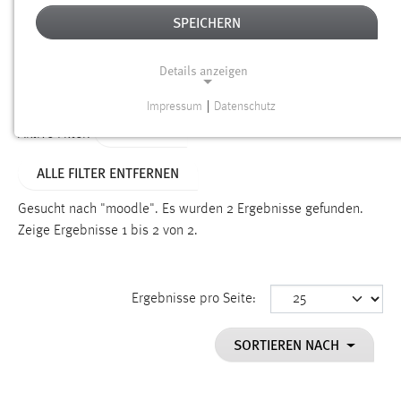
SPEICHERN
Alter
Details anzeigen
SUCHEN
Impressum
|
Datenschutz
NOTWENDIGE COOKIES
TYP: FAQ
Aktive Filter:
Notwendige Cookies ermöglichen grundlegende
ALLE FILTER ENTFERNEN
Funktionen und sind für die einwandfreie Funktion der
Website erforderlich.
Gesucht nach "moodle".
Es wurden 2 Ergebnisse gefunden.
Zeige Ergebnisse 1 bis 2 von 2.
Einverständnis
Name:
cookie_consent
Ergebnisse pro Seite:
Zweck:
SORTIEREN NACH
Dieser Cookie speichert die ausgewählten Einverständnis-
Optionen des Benutzers
Cookie Laufzeit: