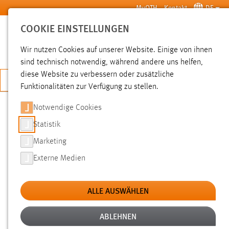
Zum Hauptinhalt springen
MyOTH
Kontakt
DE
COOKIE EINSTELLUNGEN
SUCHE
Wir nutzen Cookies auf unserer Website. Einige von ihnen
sind technisch notwendig, während andere uns helfen,
diese Website zu verbessern oder zusätzliche
JETZT BEWERBEN
Funktionalitäten zur Verfügung zu stellen.
Notwendige Cookies
SUCHE
Statistik
Marketing
FILTER
Externe Medien
Typ
ALLE AUSWÄHLEN
Erstellungsdatum
ABLEHNEN