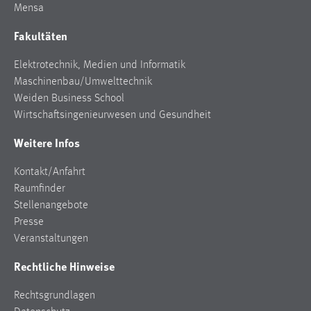
Mensa
Cookie Laufzeit:
Fakultäten
Max. 13 Monate
Elektrotechnik, Medien und Informatik
Maschinenbau/Umwelttechnik
MARKETING
Weiden Business School
Wirtschaftsingenieurwesen und Gesundheit
Marketing Cookies werden von Drittanbietern
verwendet, um personalisierte Werbung anzuzeigen.
Weitere Infos
Sie tun dies, indem sie Besucher über Websites
hinweg verfolgen.
Kontakt/Anfahrt
Raumfinder
Google Ads
Stellenangebote
Presse
Name:
Veranstaltungen
_gcl_au
Rechtliche Hinweise
Anbieter:
Google Ireland Limited
Rechtsgrundlagen
Zweck: