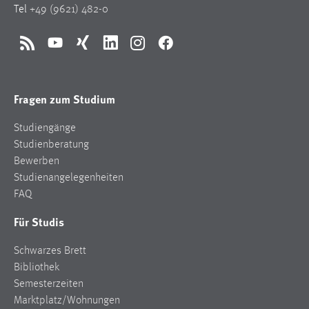
Tel
+49 (9621) 482-0
Zweck:
Dieser Cookie ist notwendig um sich an der Website
einloggen zu können.
RSS
YouTube
Xing
LinkedIn
Instagram
Facebook
Cookie Laufzeit:
24 Stunden
Fragen zum Studium
Studiengänge
STATISTIK
Studienberatung
Statistik Cookies erfassen Informationen anonym.
Bewerben
Diese Informationen helfen uns zu verstehen, wie
Studienangelegenheiten
unsere Besucher unsere Website nutzen.
FAQ
Für Studis
Matomo
Schwarzes Brett
Name:
_pk_ref, _pk_cvar, _pk_id, _pk_ses
Bibliothek
Semesterzeiten
Zweck:
Marktplatz/Wohnungen
Zugriffsstatistik