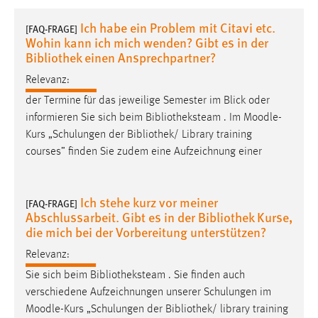
1 Jahr
Ich habe ein Problem mit Citavi etc.
[FAQ-FRAGE]
Wohin kann ich mich wenden? Gibt es in der
Performance
Bibliothek einen Ansprechpartner?
Relevanz:
Name:
staticfilecache
der Termine für das jeweilige Semester im Blick oder
informieren Sie sich beim Bibliotheksteam . Im
Moodle
-
Zweck:
Kurs „Schulungen der Bibliothek/ Library training
Für performante Seitenauslieferung wird in diesem Cookie
courses” finden Sie zudem eine Aufzeichnung einer
gespeichert, ob man eingeloggt ist.
Sprachpräferenz
Ich stehe kurz vor meiner
[FAQ-FRAGE]
Abschlussarbeit. Gibt es in der Bibliothek Kurse,
Name:
die mich bei der Vorbereitung unterstützen?
site-language-preference
Relevanz:
Zweck:
Sie sich beim Bibliotheksteam . Sie finden auch
Das Cookie speichert die gewählte Sprache der Website.
verschiedene Aufzeichnungen unserer Schulungen im
Cookie Laufzeit:
Moodle
-Kurs „Schulungen der Bibliothek/ library training