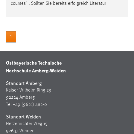
30 Tage
courses” . Sollten Sie bereits erfolgreich Literatur
Chat
Name:
1
MibewSessionID, MIBEW_UserID, mibew_locale, mibew-
chat-frame-style-5e9dbeb1811c0446
Zweck:
Ostbayerische Technische
Wird benötigt um die Chatfunktion nutzen zu können.
Hochschule Amberg-Weiden
Cookie Laufzeit:
MibewSessionID, mibew-chat-frame-style-
Standort Amberg
5e9dbeb1811c0446 = Sitzungslaufzeit, mibew_locale = 3
Kaiser-Wilhelm-Ring 23
Jahre, MIBEW_UserID = 1 Jahr
92224 Amberg
Tel
+49 (9621) 482-0
Login
Standort Weiden
Name:
Hetzenrichter Weg 15
fe_user, be_user, be_lastLoginProvider
92637 Weiden