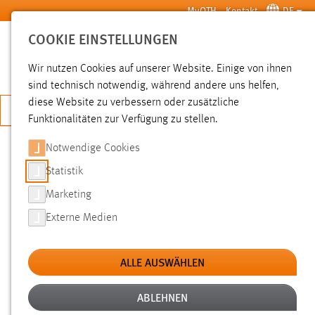
Zum Hauptinhalt springen
MyOTH
Kontakt
DE
COOKIE EINSTELLUNGEN
SUCHE
Wir nutzen Cookies auf unserer Website. Einige von ihnen
sind technisch notwendig, während andere uns helfen,
diese Website zu verbessern oder zusätzliche
JETZT BEWERBEN
Funktionalitäten zur Verfügung zu stellen.
Notwendige Cookies
SUCHE
Statistik
Marketing
FILTER
Externe Medien
Typ
ALLE AUSWÄHLEN
Erstellungsdatum
ABLEHNEN