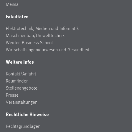
Mensa
Zweck:
Dieser Cookie ist notwendig um sich an der Website
Fakultäten
einloggen zu können.
Cookie Laufzeit:
Elektrotechnik, Medien und Informatik
24 Stunden
Maschinenbau/Umwelttechnik
Weiden Business School
Wirtschaftsingenieurwesen und Gesundheit
STATISTIK
Weitere Infos
Statistik Cookies erfassen Informationen anonym.
Kontakt/Anfahrt
Diese Informationen helfen uns zu verstehen, wie
Raumfinder
unsere Besucher unsere Website nutzen.
Stellenangebote
Matomo
Presse
Veranstaltungen
Name:
Rechtliche Hinweise
_pk_ref, _pk_cvar, _pk_id, _pk_ses
Zweck:
Rechtsgrundlagen
Zugriffsstatistik