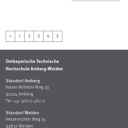
1 Jahr
Performance
Name:
«
1
2
3
4
5
staticfilecache
Zweck:
Für performante Seitenauslieferung wird in diesem Cookie
Ostbayerische Technische
gespeichert, ob man eingeloggt ist.
Hochschule Amberg-Weiden
Sprachpräferenz
Standort Amberg
Kaiser-Wilhelm-Ring 23
Name:
92224 Amberg
site-language-preference
Tel
+49 (9621) 482-0
Zweck:
Standort Weiden
Das Cookie speichert die gewählte Sprache der Website.
Hetzenrichter Weg 15
Cookie Laufzeit:
92637 Weiden