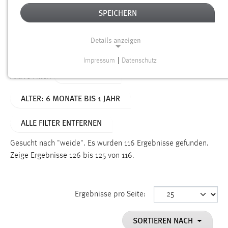
SPEICHERN
Alter
Details anzeigen
SUCHEN
Impressum
|
Datenschutz
NOTWENDIGE COOKIES
TYP: DATEIEN
Aktive Filter:
Notwendige Cookies ermöglichen grundlegende
ALTER: 6 MONATE BIS 1 JAHR
Funktionen und sind für die einwandfreie Funktion der
Website erforderlich.
ALLE FILTER ENTFERNEN
Einverständnis
Gesucht nach "weide".
Es wurden 116 Ergebnisse gefunden.
Name:
Zeige Ergebnisse 126 bis 125 von 116.
cookie_consent
Zweck:
Ergebnisse pro Seite:
Dieser Cookie speichert die ausgewählten Einverständnis-
Optionen des Benutzers
SORTIEREN NACH
Cookie Laufzeit: