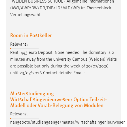
"
WEIDEN
BUSINESS SCHOOL - Allgemeine Informationen
Conversion-Tracking
(AWI/AWP/BW/DB/DIB/LD/MLD/WP) im Themenblock
Vertiefungswahl
Cookie Laufzeit:
3 Monate
Room in Postkeller
Facebook Pixel
Relevanz:
Name:
Rent: 443 euro Deposit: None needed The dormitory is 2
_fbp
minutes away from the university Campus (
Weiden
) Visits
are possible but only during the week of 20/07/2026
Anbieter:
until 23/07/2026 Contact details: Email:
Facebook
Zweck:
Conversion-Tracking
Masterstudiengang
Wirtschaftsingenieurwesen: Option Teilzeit-
Cookie Laufzeit:
Modell oder Vorab-Belegung von Modulen
3 Monate
Relevanz:
nangebote/studiengaenge/master/wirtschaftsingenieurwesen