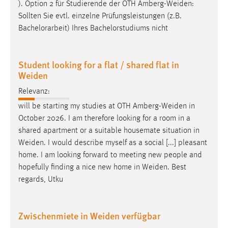
EXTERNE MEDIEN
). Option 2 für Studierende der OTH
Amberg-Weiden
:
Sollten Sie evtl. einzelne Prüfungsleistungen (z.B.
Um Inhalte von Videoplattformen und Social Media
Bachelorarbeit) Ihres Bachelorstudiums nicht
Plattformen anzeigen zu können, werden von diesen
externen Medien Cookies gesetzt.
Student looking for a flat / shared flat in
YouTube
Weiden
Relevanz:
Vimeo
will be starting my studies at OTH
Amberg-Weiden
in
October 2026. I am therefore looking for a room in a
shared apartment or a suitable housemate situation in
Weiden
. I would describe myself as a social [...] pleasant
home. I am looking forward to meeting new people and
hopefully finding a nice new home in
Weiden
. Best
regards, Utku
Zwischenmiete in Weiden verfügbar