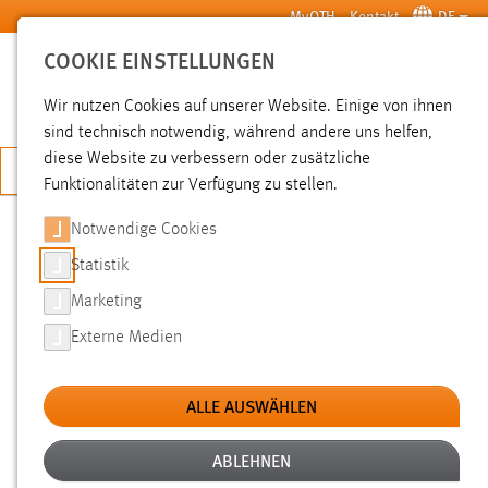
Zum Hauptinhalt springen
MyOTH
Kontakt
DE
COOKIE EINSTELLUNGEN
SUCHE
Wir nutzen Cookies auf unserer Website. Einige von ihnen
sind technisch notwendig, während andere uns helfen,
diese Website zu verbessern oder zusätzliche
JETZT BEWERBEN
Funktionalitäten zur Verfügung zu stellen.
Notwendige Cookies
SUCHE
Statistik
Marketing
FILTER
Externe Medien
Typ
ALLE AUSWÄHLEN
Erstellungsdatum
ABLEHNEN