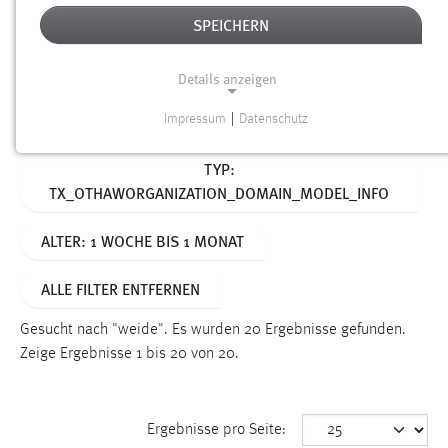
SPEICHERN
Alter
Details anzeigen
SUCHEN
Impressum
|
Datenschutz
NOTWENDIGE COOKIES
Aktive Filter:
TYP:
Notwendige Cookies ermöglichen grundlegende
TX_OTHAWORGANIZATION_DOMAIN_MODEL_INFO
Funktionen und sind für die einwandfreie Funktion der
Website erforderlich.
ALTER: 1 WOCHE BIS 1 MONAT
Einverständnis
ALLE FILTER ENTFERNEN
Name:
cookie_consent
Gesucht nach "weide".
Es wurden 20 Ergebnisse gefunden.
Zeige Ergebnisse 1 bis 20 von 20.
Zweck:
Dieser Cookie speichert die ausgewählten Einverständnis-
Optionen des Benutzers
Ergebnisse pro Seite:
Cookie Laufzeit: