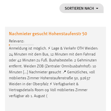
1 Jahr
SORTIEREN NACH
Performance
Name:
Nachmieter gesucht Hohenstaufenstr 50
staticfilecache
Relevanz:
Zweck:
Anmeldung ist möglich. ⚡ Lage & Verkehr OTH
Weiden
:
Für performante Seitenauslieferung wird in diesem Cookie
gespeichert, ob man eingeloggt ist.
24 Minuten mit dem Bus, 12 Minuten mit dem Fahrrad
oder 42 Minuten zu Fuß. Bushaltestelle: 2 Gehminuten
entfernt.
Weiden
ZOB (Zentraler Omnibusbahnhof): 10
Sprachpräferenz
Minuten [...] Nachmieter gesucht 📍 Gemütliches, voll
Name:
möbliertes Zimmer Hohenstaufenstraße 50, 92637
site-language-preference
Weiden
in der Oberpfalz ⚡ Verfügbarkeit &
Vertragsdetails Room 09 Voll möbliertes Zimmer
Zweck:
verfügbar ab 1. August (
Das Cookie speichert die gewählte Sprache der Website.
Cookie Laufzeit: