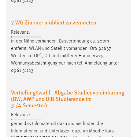
0961 31123
Cookie Laufzeit:
Max. 13 Monate
2 WG Zimmer möbliert zu vermieten
Relevanz:
in der Nähe vorhanden. Busverbindung ca. 200m
MARKETING
entfernt. WLAN und Satellit vorhanden. Ort: 92637
Marketing Cookies werden von Drittanbietern
Weiden
i.d.OPf., Ortsteil mittlerer Hammerweg
verwendet, um personalisierte Werbung anzuzeigen.
Wohnungsbesichtigung nur nach tel. Anmeldung unter
Sie tun dies, indem sie Besucher über Websites
0961 31123
hinweg verfolgen.
Google Ads
Vertiefungswahl - Abgabe Studienvereinbarung
(BW, AWP und DIB Studierende im
Name:
3./4.Semester)
_gcl_au
Relevanz:
Anbieter:
gerne das Infomaterial dazu an. Sie finden die
Google Ireland Limited
Informationen und Unterlagen dazu im Moodle Kurs
Zweck: