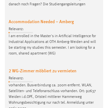
Zweck:
danach noch Fragen? Die Studiengangsleitungen
Dieser Cookie ist notwendig um sich an der Website
einloggen zu können.
Accommodation Needed – Amberg
Cookie Laufzeit:
24 Stunden
Relevanz:
I am enrolled in the Master's in Artificial Intelligence for
Industrial Applications at OTH
Amberg-Weiden
and will
STATISTIK
be starting my studies this semester. I am looking for a
room, shared apartment (WG)
Statistik Cookies erfassen Informationen anonym.
Diese Informationen helfen uns zu verstehen, wie
unsere Besucher unsere Website nutzen.
2 WG-Zimmer möbliert zu vermieten
Matomo
Relevanz:
vorhanden. Busverbindung ca. 200m entfernt. WLAN,
Name:
Satelliten- und Telefonanschluss vorhanden. Ort: 92637
_pk_ref, _pk_cvar, _pk_id, _pk_ses
Weiden
i.d.OPf., Ortsteil mittlerer Hammerweg
Zweck:
Wohnungsbesichtigung nur nach tel. Anmeldung unter
Zugriffsstatistik