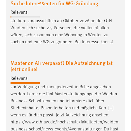
Suche Interessenten für WG-Gründung
30 Tage
Relevanz:
Chat
studiere voraussichtlich ab Oktober 2026 an der OTH
Weiden
. Ich suche 2-3 Personen, die vielleicht offen
Name:
wären, sich zusammen eine Wohnung in
Weiden
zu
MibewSessionID, MIBEW_UserID, mibew_locale, mibew-
suchen und eine WG zu gründen. Bei Interesse kannst
chat-frame-style-5e9dbeb1811c0446
Zweck:
Wird benötigt um die Chatfunktion nutzen zu können.
Master on Air verpasst? Die Aufzeichnung ist
jetzt online!
Cookie Laufzeit:
MibewSessionID, mibew-chat-frame-style-
Relevanz:
5e9dbeb1811c0446 = Sitzungslaufzeit, mibew_locale = 3
zur Verfügung und kann jederzeit in Ruhe angesehen
Jahre, MIBEW_UserID = 1 Jahr
werden. Lerne die fünf Masterstudiengänge der
Weiden
Business School kennen und informiere dich über
Login
Studieninhalte, Besonderheiten und mögliche Karr [...]
wenn es für dich passt. Jetzt Aufzeichnung ansehen:
Name:
https://www.oth-aw.de/hochschule/fakultaeten/weiden-
fe_user, be_user, be_lastLoginProvider
business-school/news-events/#veranstaltungen
Du hast