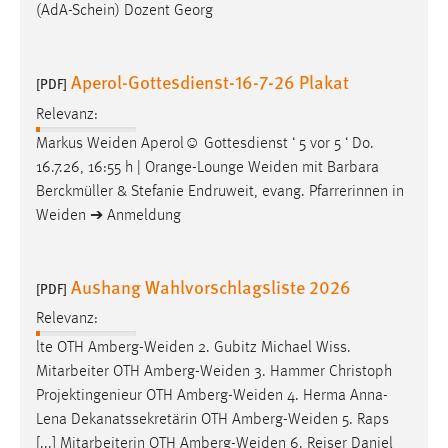
(AdA-Schein) Dozent Georg
Aperol-Gottesdienst-16-7-26 Plakat
[PDF]
Relevanz:
Markus
Weiden
Aperol☺ Gottesdienst ‘ 5 vor 5 ‘ Do.
16.7.26, 16:55 h | Orange-Lounge
Weiden
mit Barbara
Berckmüller & Stefanie Endruweit, evang. Pfarrerinnen in
Weiden
➔ Anmeldung
Aushang Wahlvorschlagsliste 2026
[PDF]
Relevanz:
lte OTH
Amberg-Weiden
2. Gubitz Michael Wiss.
Mitarbeiter OTH
Amberg-Weiden
3. Hammer Christoph
Projektingenieur OTH
Amberg-Weiden
4. Herma Anna-
Lena Dekanatssekretärin OTH
Amberg-Weiden
5. Raps
[...] Mitarbeiterin OTH
Amberg-Weiden
6. Reiser Daniel