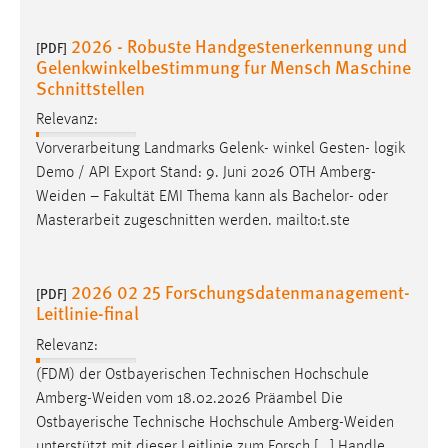
Cookie Laufzeit:
2026 - Robuste Handgestenerkennung und
[PDF]
Max. 13 Monate
Gelenkwinkelbestimmung fur Mensch Maschine
Schnittstellen
Relevanz:
MARKETING
Vorverarbeitung Landmarks Gelenk- winkel Gesten- logik
Marketing Cookies werden von Drittanbietern
Demo / API Export Stand: 9. Juni 2026 OTH
Amberg-
verwendet, um personalisierte Werbung anzuzeigen.
Weiden
– Fakultät EMI Thema kann als Bachelor- oder
Sie tun dies, indem sie Besucher über Websites
Masterarbeit zugeschnitten werden. mailto:t.ste
hinweg verfolgen.
Google Ads
2026 02 25 Forschungsdatenmanagement-
[PDF]
Leitlinie-final
Name:
Relevanz:
_gcl_au
(FDM) der Ostbayerischen Technischen Hochschule
Anbieter:
Amberg-Weiden
vom 18.02.2026 Präambel Die
Google Ireland Limited
Ostbayerische Technische Hochschule
Amberg-Weiden
Zweck:
unterstützt mit dieser Leitlinie zum Forsch [...] Handle,