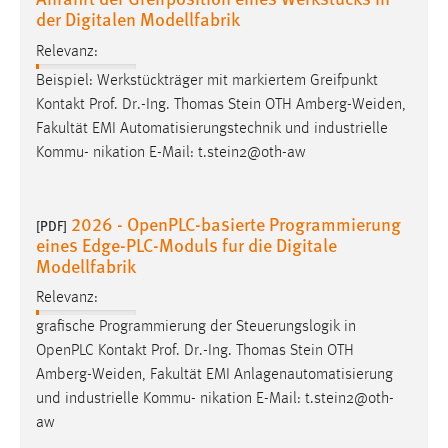
der Digitalen Modellfabrik
Zweck:
Dieser Cookie ist notwendig um sich an der Website
Relevanz:
einloggen zu können.
Beispiel: Werkstückträger mit markiertem Greifpunkt
Cookie Laufzeit:
Kontakt Prof. Dr.-Ing. Thomas Stein OTH
Amberg-Weiden
,
24 Stunden
Fakultät EMI Automatisierungstechnik und industrielle
Kommu- nikation E-Mail: t.stein2@oth-aw
STATISTIK
2026 - OpenPLC-basierte Programmierung
[PDF]
Statistik Cookies erfassen Informationen anonym.
eines Edge-PLC-Moduls fur die Digitale
Diese Informationen helfen uns zu verstehen, wie
Modellfabrik
unsere Besucher unsere Website nutzen.
Relevanz:
Matomo
grafische Programmierung der Steuerungslogik in
OpenPLC Kontakt Prof. Dr.-Ing. Thomas Stein OTH
Name:
Amberg-Weiden
, Fakultät EMI Anlagenautomatisierung
_pk_ref, _pk_cvar, _pk_id, _pk_ses
und industrielle Kommu- nikation E-Mail: t.stein2@oth-
aw
Zweck:
Zugriffsstatistik