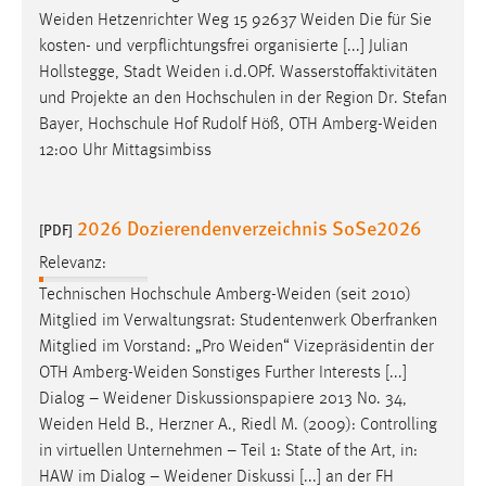
EXTERNE MEDIEN
Weiden
Hetzenrichter Weg 15 92637
Weiden
Die für Sie
Um Inhalte von Videoplattformen und Social Media
kosten- und verpflichtungsfrei organisierte [...] Julian
Plattformen anzeigen zu können, werden von diesen
Hollstegge, Stadt
Weiden
i.d.OPf. Wasserstoffaktivitäten
externen Medien Cookies gesetzt.
und Projekte an den Hochschulen in der Region Dr. Stefan
Bayer, Hochschule Hof Rudolf Höß, OTH
Amberg-Weiden
YouTube
12:00 Uhr Mittagsimbiss
Vimeo
2026 Dozierendenverzeichnis SoSe2026
[PDF]
Relevanz:
Technischen Hochschule
Amberg-Weiden
(seit 2010)
Mitglied im Verwaltungsrat: Studentenwerk Oberfranken
Mitglied im Vorstand: „Pro
Weiden
“ Vizepräsidentin der
OTH
Amberg-Weiden
Sonstiges Further Interests [...]
Dialog –
Weidener
Diskussionspapiere 2013 No. 34,
Weiden
Held B., Herzner A., Riedl M. (2009): Controlling
in virtuellen Unternehmen – Teil 1: State of the Art, in:
HAW im Dialog –
Weidener
Diskussi [...] an der FH