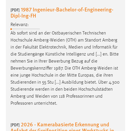
30 Tage
1987 Ingenieur-Bachelor-of-Engineering-
[PDF]
Dipl-Ing-FH
Chat
Relevanz:
Name:
Ab sofort sind an der Ostbayerischen Technischen
MibewSessionID, MIBEW_UserID, mibew_locale, mibew-
Hochschule
Amberg-Weiden
(OTH) am Standort Amberg
chat-frame-style-5e9dbeb1811c0446
in der Fakultät Elektrotechnik, Medien und Informatik für
Zweck:
die Studiengänge Künstliche Intelligenz und [...] en. Bitte
Wird benötigt um die Chatfunktion nutzen zu können.
nehmen Sie in Ihrer Bewerbung Bezug auf die
Bewerbungskennziffer 1987. Die OTH
Amberg-Weiden
ist
Cookie Laufzeit:
eine junge Hochschule in der Mitte Europas, die ihren
MibewSessionID, mibew-chat-frame-style-
Studierenden in 55 Stu [...] Ausbildung bietet. Über 4.300
5e9dbeb1811c0446 = Sitzungslaufzeit, mibew_locale = 3
Studierende werden in den beiden Hochschulstädten
Jahre, MIBEW_UserID = 1 Jahr
Amberg und
Weiden
von 118 Professorinnen und
Professoren unterrichtet.
Login
Name:
2026 - Kamerabasierte Erkennung und
[PDF]
fe_user, be_user, be_lastLoginProvider
Anfahrt der Greifposition eines Werkstucks in