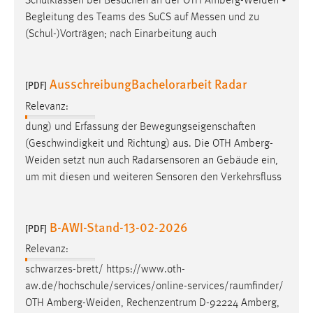
Schulklassen bei Besuchen an der OTH
Amberg-Weiden
•
Begleitung des Teams des SuCS auf Messen und zu
(Schul-)Vorträgen; nach Einarbeitung auch
AusschreibungBachelorarbeit Radar
[PDF]
Relevanz:
dung) und Erfassung der Bewegungseigenschaften
(Geschwindigkeit und Richtung) aus. Die OTH
Amberg-
Weiden
setzt nun auch Radarsensoren an Gebäude ein,
um mit diesen und weiteren Sensoren den Verkehrsfluss
B-AWI-Stand-13-02-2026
[PDF]
Relevanz:
schwarzes-brett/ https://www.oth-
aw.de/hochschule/services/online-services/raumfinder/
OTH
Amberg-Weiden
, Rechenzentrum D-92224 Amberg,