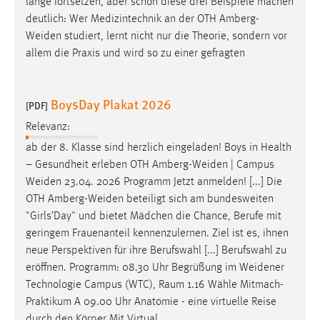
lange fortsetzen, aber schon diese drei Beispiele machen
deutlich: Wer Medizintechnik an der OTH
Amberg-
Weiden
studiert, lernt nicht nur die Theorie, sondern vor
allem die Praxis und wird so zu einer gefragten
BoysDay Plakat 2026
[PDF]
Relevanz:
ab der 8. Klasse sind herzlich eingeladen! Boys in Health
– Gesundheit erleben OTH
Amberg-Weiden
| Campus
Weiden
23.04. 2026 Programm Jetzt anmelden! [...] Die
OTH
Amberg-Weiden
beteiligt sich am bundesweiten
"Girls’Day" und bietet Mädchen die Chance, Berufe mit
geringem Frauenanteil kennenzulernen. Ziel ist es, ihnen
neue Perspektiven für ihre Berufswahl [...] Berufswahl zu
eröffnen. Programm: 08.30 Uhr Begrüßung im
Weidener
Technologie Campus (WTC), Raum 1.16 Wähle Mitmach-
Praktikum A 09.00 Uhr Anatomie - eine virtuelle Reise
durch den Körper Mit Virtual