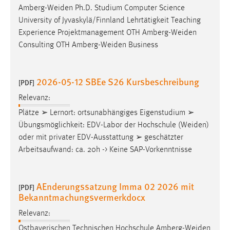
Amberg-Weiden
Ph.D. Studium Computer Science
University of Jyvaskylä/Finnland Lehrtätigkeit Teaching
Experience Projektmanagement OTH
Amberg-Weiden
Consulting OTH
Amberg-Weiden
Business
2026-05-12 SBEe S26 Kursbeschreibung
[PDF]
Relevanz:
Plätze ➢ Lernort: ortsunabhängiges Eigenstudium ➢
Übungsmöglichkeit: EDV-Labor der Hochschule (
Weiden
)
oder mit privater EDV-Ausstattung ➢ geschätzter
Arbeitsaufwand: ca. 20h -> Keine SAP-Vorkenntnisse
AEnderungssatzung Imma 02 2026 mit
[PDF]
Bekanntmachungsvermerkdocx
Relevanz:
Ostbayerischen Technischen Hochschule
Amberg-Weiden