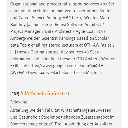
Organisational and procedural support services 387 Set
of information slides for final-year dissertations Student
and Career Service Amberg MB/UT E07
Weiden
Main
Building [...] Since 2021 Roles: Software Architect /
Project Manager / Data Architect / Agile Coach OTH
Amberg-Weiden
Scientist Rankings based on Scholar
data Top 5 of all registered lecturers at OTH-AW (as at 1
[...] theses Getting started: Key sources 58 Set of
information slides for final theses ▪ OTH
Amberg-Weiden
▪ Official: https://www.google.com/search?q=OTH-
AW+EMI+Downloads +Bachelor’s thesis+Master’s
AdA-Schein SoSe2026
[PDF]
Relevanz:
Abteilung
Weiden
Fakultät Wirtschaftsingenieurwesen
und Gesundheit Studienbegleitendes Zusatzangebot im
Sommersemester 2026 Titel: Ausbildung der Ausbilder