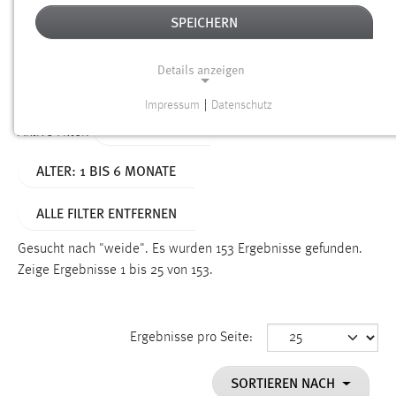
SPEICHERN
Alter
Details anzeigen
SUCHEN
Impressum
|
Datenschutz
NOTWENDIGE COOKIES
TYP: DATEIEN
Aktive Filter:
Notwendige Cookies ermöglichen grundlegende
ALTER: 1 BIS 6 MONATE
Funktionen und sind für die einwandfreie Funktion der
Website erforderlich.
ALLE FILTER ENTFERNEN
Einverständnis
Gesucht nach "weide".
Es wurden 153 Ergebnisse gefunden.
Name:
Zeige Ergebnisse 1 bis 25 von 153.
cookie_consent
Zweck:
Ergebnisse pro Seite:
Dieser Cookie speichert die ausgewählten Einverständnis-
Optionen des Benutzers
SORTIEREN NACH
Cookie Laufzeit: