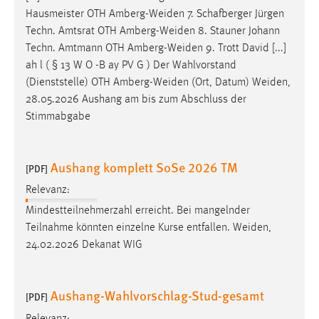
Hausmeister OTH
Amberg-Weiden
7. Schafberger Jürgen
Techn. Amtsrat OTH
Amberg-Weiden
8. Stauner Johann
Techn. Amtmann OTH
Amberg-Weiden
9. Trott David [...]
ah l ( § 13 W O -B ay PV G ) Der Wahlvorstand
(Dienststelle) OTH
Amberg-Weiden
(Ort, Datum)
Weiden
,
28.05.2026 Aushang am bis zum Abschluss der
Stimmabgabe
Aushang komplett SoSe 2026 TM
[PDF]
Relevanz:
Mindestteilnehmerzahl erreicht. Bei mangelnder
Teilnahme könnten einzelne Kurse entfallen.
Weiden
,
24.02.2026 Dekanat WIG
Aushang-Wahlvorschlag-Stud-gesamt
[PDF]
Relevanz: