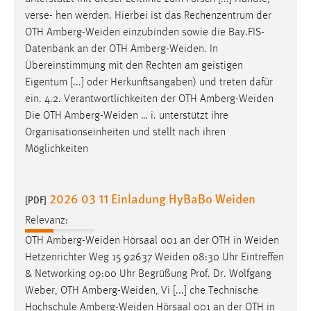
Conversion-Tracking
verse- hen werden. Hierbei ist das Rechenzentrum der
OTH
Amberg-Weiden
einzubinden sowie die Bay.FIS-
Cookie Laufzeit:
Datenbank an der OTH
Amberg-Weiden
. In
3 Monate
Übereinstimmung mit den Rechten am geistigen
Eigentum [...] oder Herkunftsangaben) und treten dafür
Facebook Pixel
ein. 4.2. Verantwortlichkeiten der OTH
Amberg-Weiden
Die OTH
Amberg-Weiden
… i. unterstützt ihre
Name:
Organisationseinheiten und stellt nach ihren
_fbp
Möglichkeiten
Anbieter:
Facebook
2026 03 11 Einladung HyBaBo Weiden
[PDF]
Zweck:
Conversion-Tracking
Relevanz:
OTH
Amberg-Weiden
Hörsaal 001 an der OTH in
Weiden
Cookie Laufzeit:
Hetzenrichter Weg 15 92637
Weiden
08:30 Uhr Eintreffen
3 Monate
& Networking 09:00 Uhr Begrüßung Prof. Dr. Wolfgang
Weber, OTH
Amberg-Weiden
, Vi [...] che Technische
Hochschule
Amberg-Weiden
Hörsaal 001 an der OTH in