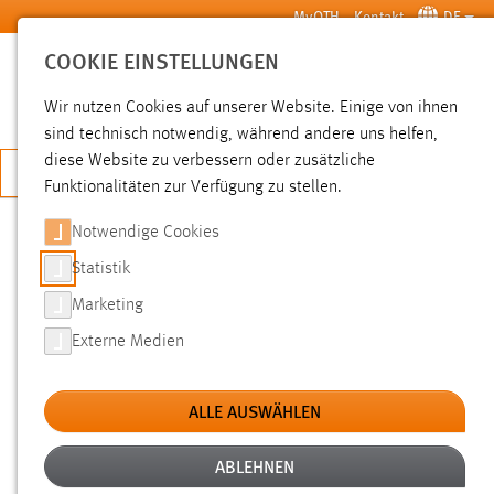
Zum Hauptinhalt springen
MyOTH
Kontakt
DE
COOKIE EINSTELLUNGEN
SUCHE
Wir nutzen Cookies auf unserer Website. Einige von ihnen
sind technisch notwendig, während andere uns helfen,
diese Website zu verbessern oder zusätzliche
JETZT BEWERBEN
Funktionalitäten zur Verfügung zu stellen.
Notwendige Cookies
SUCHE
Statistik
Marketing
FILTER
Externe Medien
Typ
ALLE AUSWÄHLEN
Erstellungsdatum
ABLEHNEN