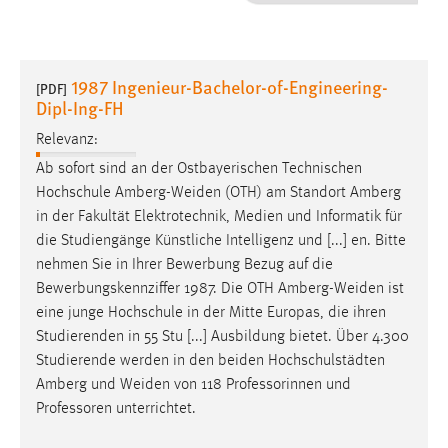
1 Jahr
Performance
1987 Ingenieur-Bachelor-of-Engineering-
[PDF]
Dipl-Ing-FH
Name:
staticfilecache
Relevanz:
Ab sofort sind an der Ostbayerischen Technischen
Zweck:
Hochschule
Amberg-Weiden
(OTH) am Standort Amberg
Für performante Seitenauslieferung wird in diesem Cookie
in der Fakultät Elektrotechnik, Medien und Informatik für
gespeichert, ob man eingeloggt ist.
die Studiengänge Künstliche Intelligenz und [...] en. Bitte
nehmen Sie in Ihrer Bewerbung Bezug auf die
Sprachpräferenz
Bewerbungskennziffer 1987. Die OTH
Amberg-Weiden
ist
eine junge Hochschule in der Mitte Europas, die ihren
Name:
Studierenden in 55 Stu [...] Ausbildung bietet. Über 4.300
site-language-preference
Studierende werden in den beiden Hochschulstädten
Zweck:
Amberg und
Weiden
von 118 Professorinnen und
Das Cookie speichert die gewählte Sprache der Website.
Professoren unterrichtet.
Cookie Laufzeit: