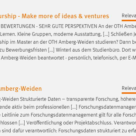
rship - Make more of ideas & ventures
Releva
UTE BEWERTUNGEN - SEHR GUTE PERSPEKTIVEN An der OTH
Ambe
ernen. Kleine Gruppen, moderne Ausstattung, [...] Schließen J
rship im Master an der OTH
Amberg-Weiden
studieren? Dann 
zu Bewerbungsfristen [...] Winterl aus dem Studienbüro. Dort 
H
Amberg-Weiden
beantwortet - persönlich, telefonisch, per E-M
Amberg-Weiden
Releva
-Weiden
Strukturierte Daten – transparente Forschung, höhere
hende aktiv beim professionellen [...] Forschungsdatenmanag
Die Leitlinie zum Forschungsdatenmanagement gilt für alle Fors
ssen [...] Veröffentlichung oder Projektabschluss. Verantwort
n
sind dafür verantwortlich: Forschungsdaten strukturiert zu erf