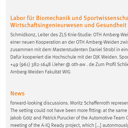
Matomo
Labor für Biomechanik und Sportwissenschaf
Wirtschaftsingenieurwesen und Gesundheit
Name:
_pk_ref, _pk_cvar, _pk_id, _pk_ses
Zweck:
Schmidkonz, Leiter des ZLS Knie-Studie: OTH
Amberg-We
Zugriffsstatistik
einer neuen Kooperation an der OTH
Amberg-Weiden
zwis
Cookie Laufzeit:
Max. 13 Monate
zusammen mit dem Masterstudenten Daniel Strobl in eine
Dafür kooperiert die Hochschule mit der DJK
Weiden
. Spo
+49 (961) 382-1648 i.leher @ oth-aw . de Zum Profil Sch
MARKETING
Amberg-Weiden
Fakultät WIG
Marketing Cookies werden von Drittanbietern
verwendet, um personalisierte Werbung anzuzeigen.
News
Sie tun dies, indem sie Besucher über Websites
hinweg verfolgen.
forward-looking discussions. Moritz Schaffenroth repre
The setting could not have been more fitting: at the sam
Google Ads
Jakob Götz and Patrick Purucker of the Automotive-Team
Name:
_gcl_au
meeting of the A-IQ Ready project, which [...] autonmous