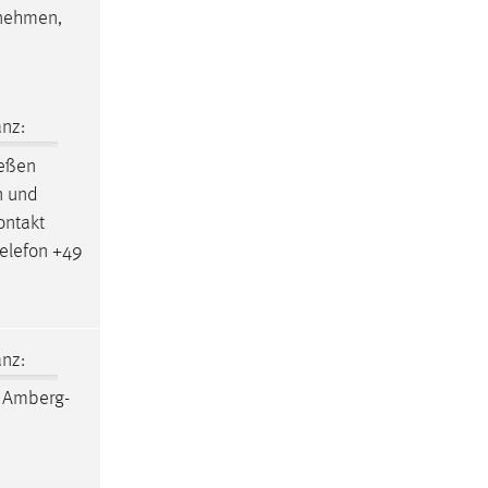
unehmen,
nz:
ießen
n und
Kontakt
elefon +49
nz:
h
Amberg-