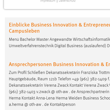
Impressum
|
Datenschutz
NOTWENDIGE COOKIES
Notwendige Cookies ermöglichen grundlegende
Funktionen und sind für die einwandfreie Funktion der
Einblicke Business Innovation & Entreprene
Website erforderlich.
Campusleben
Einverständnis
Menü Bachelor Master Angewandte Wirtschaftsinformatik 
Umweltverfahrenstechnik Digital Business (auslaufend) Di
Name:
cookie_consent
Zweck:
Dieser Cookie speichert die
ausgewählten Einverständnis-Optionen
Ansprechpersonen Business Innovation & E
des Benutzers
Zum Profil Schließen Dekanatssekretärin Franziska Trott
Cookie Laufzeit:
1 Jahr
Hauptgebäude, Raum 121b Telefon +49 (961) 382-1409 f.tr
Dekanatssekretärin Verena Zwack Kontakt Verena Zwack
Performance
(961) 382-1403 v.zwack @ oth-aw . de Ansprechpartnerin 
Herma Kontakt Anna-Lena Herma
Weiden
Business Scho
Name:
staticfilecache
a.herma @ oth-aw . de Kontaktperson
Zweck:
Für performante Seitenauslieferung wird