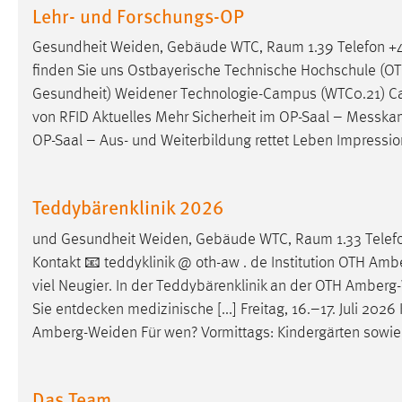
Lehr- und Forschungs-OP
externen Medien Cookies gesetzt.
Gesundheit
Weiden
, Gebäude WTC, Raum 1.39 Telefon +4
YouTube
finden Sie uns Ostbayerische Technische Hochschule (O
Gesundheit)
Weidener
Technologie-Campus (WTC0.21) C
Vimeo
von RFID Aktuelles Mehr Sicherheit im OP-Saal – Mess
OP-Saal – Aus- und Weiterbildung rettet Leben Impressi
Teddybärenklinik 2026
und Gesundheit
Weiden
, Gebäude WTC, Raum 1.33 Telefo
Kontakt 📧 teddyklinik @ oth-aw . de Institution OTH
Ambe
viel Neugier. In der Teddybärenklinik an der OTH
Amberg-
Sie entdecken medizinische [...] Freitag, 16.–17. Juli 20
Amberg-Weiden
Für wen? Vormittags: Kindergärten sowi
Das Team