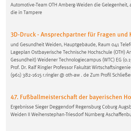
Automotive-Team OTH
Amberg-Weiden
die Gelegenheit, 
Anbieter:
Google Ireland Limited
die in Tampere
Zweck:
Conversion-Tracking
Cookie Laufzeit:
3 Monate
3D-Druck - Ansprechpartner für Fragen und
und Gesundheit
Weiden
, Hauptgebäude, Raum 041 Telefo
Facebook Pixel
Lageplan Ostbayerische Technische Hochschule (OTH)
A
Name:
_fbp
Gesundheit)
Weidener
Technologiecampus (WTC) EG (0.1
Prof. Dr. Ralf Ringler Professor Fakultät Wirtschaftsing
Anbieter:
Facebook
(961) 382-1615 r.ringler @ oth-aw . de Zum Profil Schließe
Zweck:
Conversion-Tracking
Cookie Laufzeit:
3 Monate
47. Fußballmeisterschaft der bayerischen H
Ergebnisse Sieger Deggendorf Regensburg Coburg Augsb
EXTERNE MEDIEN
Weiden
II Weihenstephan-Triesdorf Nürnberg Aschaffenbu
Um Inhalte von Videoplattformen und Social Media
Plattformen anzeigen zu können, werden von diesen