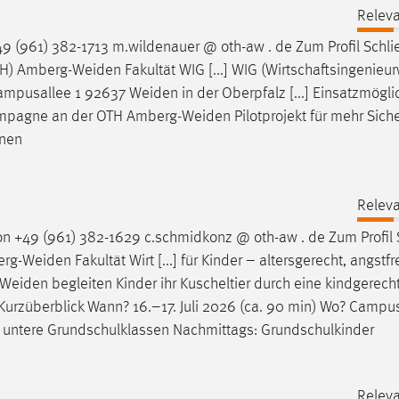
Releva
9 (961) 382-1713 m.wildenauer @ oth-aw . de Zum Profil Schl
TH)
Amberg-Weiden
Fakultät WIG [...] WIG (Wirtschaftsingenie
ampusallee 1 92637
Weiden
in der Oberpfalz [...] Einsatzmögli
kampagne an der OTH
Amberg-Weiden
Pilotprojekt für mehr Sich
onen
Releva
n +49 (961) 382-1629 c.schmidkonz @ oth-aw . de Zum Profil 
rg-Weiden
Fakultät Wirt [...] für Kinder – altersgerecht, angstf
Weiden
begleiten Kinder ihr Kuscheltier durch eine kindgerechte
26 Kurzüberblick Wann? 16.–17. Juli 2026 (ca. 90 min) Wo? Camp
e untere Grundschulklassen Nachmittags: Grundschulkinder
Releva