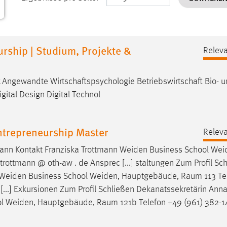
urship | Studium, Projekte &
Releva
Angewandte Wirtschaftspsychologie Betriebswirtschaft Bio- 
gital Design Digital Technol
ntrepreneurship Master
Releva
mann Kontakt Franziska Trottmann
Weiden
Business School
Wei
ottmann @ oth-aw . de Ansprec [...] staltungen Zum Profil Sc
Weiden
Business School
Weiden
, Hauptgebäude, Raum 113 Te
[...] Exkursionen Zum Profil Schließen Dekanatssekretärin Ann
ol
Weiden
, Hauptgebäude, Raum 121b Telefon +49 (961) 382-1