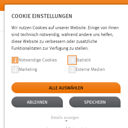
Zum Hauptinhalt springen
COOKIE EINSTELLUNGEN
Wir nutzen Cookies auf unserer Website. Einige von ihnen
sind technisch notwendig, während andere uns helfen,
diese Website zu verbessern oder zusätzliche
SUCHE
Funktionalitäten zur Verfügung zu stellen.
Notwendige Cookies
Statistik
Marketing
Externe Medien
ALLE AUSWÄHLEN
TYP: SEITEN
ALTER: 1 BIS 6 MONATE
Aktive Filter:
ABLEHNEN
SPEICHERN
Gesucht nach "weide".
Es wurden 37 Ergebnisse gefunden.
Details anzeigen