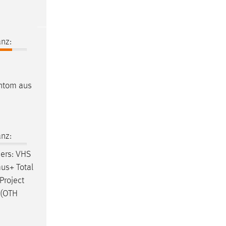
nz:
antom aus
nz:
ners: VHS
us+ Total
Project
 (OTH