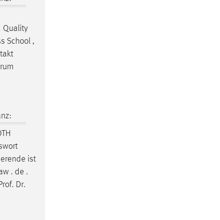
 Quality
s School ,
takt
trum
nz:
OTH
swort
ierende ist
w . de .
of. Dr.