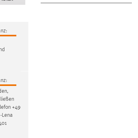
nz:
und
nz:
den
,
hließen
lefon +49
a-Lena
401