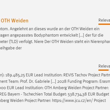
r OTH Weiden
Releva
antom. Angelehnt an dieses wurde an der OTH
Weiden
ein
ragen angepasstes Bodyphantom entwickelt [...] der für die
r (TLD) verfolgt. Niere Der OTH
Weiden
steht ein Nierenph
 Leihgabe der
Releva
n
): 189.485,25 EUR Lead Institution: REVIS Tachov Project Part
ent Team: Prof. Dr. Gabriele [...] 2028 Funding Program: Erasm
.000 EUR Lead Institution: OTH Amberg
Weiden
Project Partner: 
ERREG Bayern - Tschechien Total Budget: 538.734,38 EUR Budget
Amberg
Weiden
Project Partner: https://www.jcu.cz/en/ Project