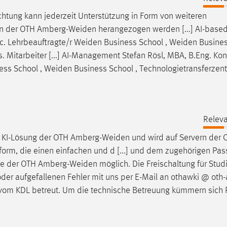
ichtung kann jederzeit Unterstützung in Form von weiteren
en der OTH
Amberg-Weiden
herangezogen werden [...] AI-based
c. Lehrbeauftragte/r
Weiden
Business School ,
Weiden
Busines
 Mitarbeiter [...] AI-Management Stefan Rösl, MBA, B.Eng. Kon
ess School ,
Weiden
Business School , Technologietransferzen
Releva
 KI-Lösung der OTH
Amberg-Weiden
und wird auf Servern der 
form, die einen einfachen und d [...] und dem zugehörigen Pas
nde der OTH
Amberg-Weiden
möglich. Die Freischaltung für Stud
der aufgefallenen Fehler mit uns per E-Mail an othawki @ oth-a
vom KDL betreut. Um die technische Betreuung kümmern sich Pr