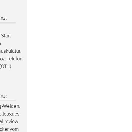
nz:
 Start
n
uskulatur.
04 Telefon
 (OTH)
nz:
g-Weiden
.
colleagues
al review
ucker vom