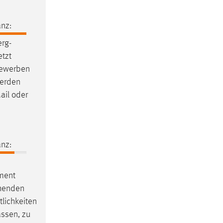
nz:
rg-
etzt
bewerben
werden
ail oder
nz:
ement
chenden
lichkeiten
assen, zu