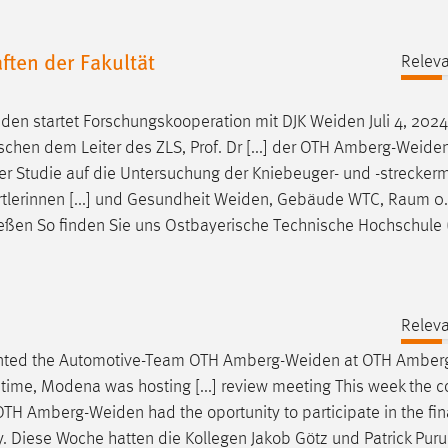
ten der Fakultät
Releva
iden
startet Forschungskooperation mit DJK
Weiden
Juli 4, 2024
chen dem Leiter des ZLS, Prof. Dr [...] der OTH
Amberg-Weide
r Studie auf die Untersuchung der Kniebeuger- und -streckerm
rtlerinnen [...] und Gesundheit
Weiden
, Gebäude WTC, Raum 0.
ließen So finden Sie uns Ostbayerische Technische Hochschule
Releva
sented the Automotive-Team OTH
Amberg-Weiden
at OTH
Amber
e time, Modena was hosting [...] review meeting This week the 
 OTH
Amberg-Weiden
had the oportunity to participate in the fin
ly. Diese Woche hatten die Kollegen Jakob Götz und Patrick Pur