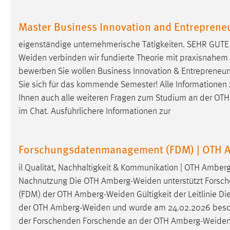
in diesem Cookie gespeichert, ob man
eingeloggt ist.
Master Business Innovation and Entrepreneu
eigenständige unternehmerische Tätigkeiten. SEHR G
Sprachpräferenz
Weiden
verbinden wir fundierte Theorie mit praxisnahem L
Name:
site-language-preference
bewerben Sie wollen Business Innovation & Entrepreneu
Sie sich für das kommende Semester! Alle Informationen 
Zweck:
Das Cookie speichert die gewählte
Ihnen auch alle weiteren Fragen zum Studium an der OT
Sprache der Website.
im Chat. Ausführlichere Informationen zur
Cookie Laufzeit:
30 Tage
Forschungsdatenmanagement (FDM) | OTH 
Chat
il Qualität, Nachhaltigkeit & Kommunikation | OTH
Amberg
Name:
MibewSessionID, MIBEW_UserID,
Nachnutzung Die OTH
Amberg-Weiden
unterstützt Forsc
mibew_locale, mibew-chat-frame-style-
5e9dbeb1811c0446
(FDM) der OTH
Amberg-Weiden
Gültigkeit der Leitlinie 
der OTH
Amberg-Weiden
und wurde am 24.02.2026 beschlo
Zweck:
Wird benötigt um die Chatfunktion
der Forschenden Forschende an der OTH
Amberg-Weide
nutzen zu können.