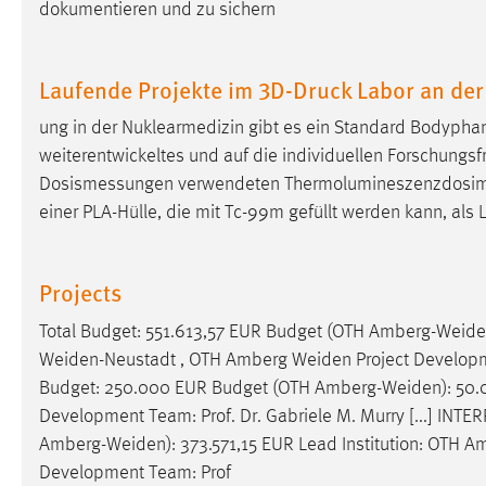
dokumentieren und zu sichern
Cookie Laufzeit:
MibewSessionID, mibew-chat-frame-
style-5e9dbeb1811c0446 =
Sitzungslaufzeit, mibew_locale = 3
Laufende Projekte im 3D-Druck Labor an de
Jahre, MIBEW_UserID = 1 Jahr
ung in der Nuklearmedizin gibt es ein Standard Bodyph
Login
weiterentwickeltes und auf die individuellen Forschungsf
Dosismessungen verwendeten Thermolumineszenzdosimete
Name:
fe_user, be_user, be_lastLoginProvider
einer PLA-Hülle, die mit Tc-99m gefüllt werden kann, als
Zweck:
Dieser Cookie ist notwendig um sich an
der Website einloggen zu können.
Projects
Cookie Laufzeit:
24 Stunden
Total Budget: 551.613,57 EUR Budget (OTH
Amberg-Weide
Weiden-Neustadt
, OTH Amberg
Weiden
Project Developm
Budget: 250.000 EUR Budget (OTH
Amberg-Weiden
): 50
STATISTIK
Development Team: Prof. Dr. Gabriele M. Murry [...] INT
Statistik Cookies erfassen Informationen anonym.
Amberg-Weiden
): 373.571,15 EUR Lead Institution: OTH 
Diese Informationen helfen uns zu verstehen, wie
Development Team: Prof
unsere Besucher unsere Website nutzen.