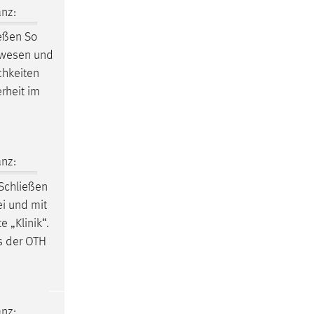
nz:
ießen So
urwesen und
chkeiten
erheit im
nz:
Schließen
rei und mit
 „Klinik“.
us der OTH
nz: