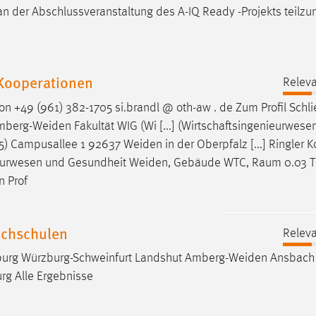
an der Abschlussveranstaltung des A-IQ Ready -Projekts teilz
 Kooperationen
Releva
n +49 (961) 382-1705 si.brandl @ oth-aw . de Zum Profil Schl
mberg-Weiden
Fakultät WIG (Wi [...] (Wirtschaftsingenieurwese
5) Campusallee 1 92637
Weiden
in der Oberpfalz [...] Ringler 
enieurwesen und Gesundheit
Weiden
, Gebäude WTC, Raum 0.03 T
n Prof
ochschulen
Releva
urg Würzburg-Schweinfurt Landshut
Amberg-Weiden
Ansbac
rg Alle Ergebnisse