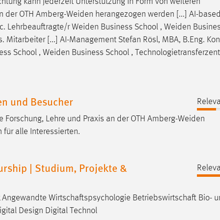
ichtung kann jederzeit Unterstützung in Form von weiteren
en der OTH
Amberg-Weiden
herangezogen werden [...] AI-based
c. Lehrbeauftragte/r
Weiden
Business School ,
Weiden
Busines
 Mitarbeiter [...] AI-Management Stefan Rösl, MBA, B.Eng. Kon
ess School ,
Weiden
Business School , Technologietransferzen
nen und Besucher
Releva
ie Forschung, Lehre und Praxis an der OTH
Amberg-Weiden
r alle Interessierten.
urship | Studium, Projekte &
Releva
Angewandte Wirtschaftspsychologie Betriebswirtschaft Bio- 
gital Design Digital Technol