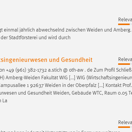
Releva
olgt einmal jährlich abwechselnd zwischen
Weiden
und Amberg.
er Stadtförsterei und wird durch
aftsingenieurwesen und Gesundheit
Releva
n +49 (961) 382-1732 a.stich @ oth-aw . de Zum Profil Schlie
TH)
Amberg-Weiden
Fakultät WIG [...] WIG (Wirtschaftsingenie
Campusallee 1 92637
Weiden
in der Oberpfalz [...] Kontakt Prof. 
nieurwesen und Gesundheit
Weiden
, Gebäude WTC, Raum 0.05 T
n La
Releva