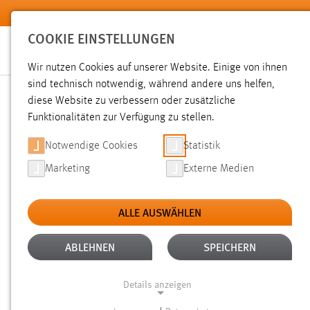
Zum Hauptinhalt springen
COOKIE EINSTELLUNGEN
Wir nutzen Cookies auf unserer Website. Einige von ihnen
sind technisch notwendig, während andere uns helfen,
diese Website zu verbessern oder zusätzliche
SUCHE
Funktionalitäten zur Verfügung zu stellen.
Notwendige Cookies
Statistik
Marketing
Externe Medien
ALLE AUSWÄHLEN
TYP: SEITEN
ALTER: 1 BIS 6 MONATE
Aktive Filter:
ABLEHNEN
SPEICHERN
Gesucht nach "weide".
Es wurden 37 Ergebnisse gefunden.
Details anzeigen