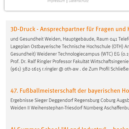
Impressum
|
Datenschutz
NOTWENDIGE COOKIES
Notwendige Cookies ermöglichen grundlegende
Funktionen und sind für die einwandfreie Funktion der
3D-Druck - Ansprechpartner für Fragen und
Website erforderlich.
und Gesundheit
Weiden
, Hauptgebäude, Raum 041 Telefo
Einverständnis
Lageplan Ostbayerische Technische Hochschule (OTH)
A
Gesundheit)
Weidener
Technologiecampus (WTC) EG (0.1
Name:
cookie_consent
Prof. Dr. Ralf Ringler Professor Fakultät Wirtschaftsing
Zweck:
Dieser Cookie speichert die
(961) 382-1615 r.ringler @ oth-aw . de Zum Profil Schließe
ausgewählten Einverständnis-Optionen
des Benutzers
Cookie Laufzeit:
47. Fußballmeisterschaft der bayerischen H
1 Jahr
Ergebnisse Sieger Deggendorf Regensburg Coburg Augsb
Performance
Weiden
II Weihenstephan-Triesdorf Nürnberg Aschaffenbu
Name:
staticfilecache
AI Summer School "AI and Industry" – hack
Zweck:
Für performante Seitenauslieferung wird