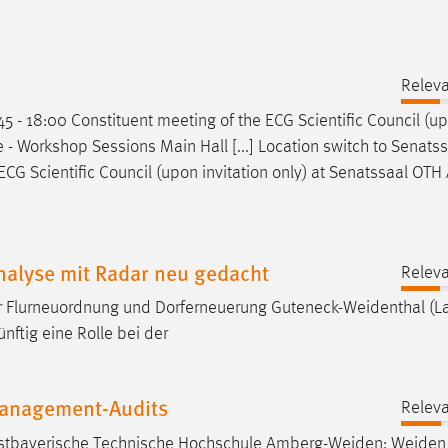
Releva
45 - 18:00 Constituent meeting of the ECG Scientific Council (u
 - Workshop Sessions Main Hall [...] Location switch to Senats
ECG Scientific Council (upon invitation only) at Senatssaal OTH
alyse mit Radar neu gedacht
Releva
er Flurneuordnung und Dorferneuerung
Guteneck-Weidenthal
(L
nftig eine Rolle bei der
Management-Audits
Releva
Ostbayerische Technische Hochschule
Amberg-Weiden
:
Weiden