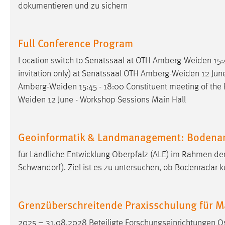
dokumentieren und zu sichern
Full Conference Program
Location switch to Senatssaal at OTH
Amberg-Weiden
15:
invitation only) at Senatssaal OTH
Amberg-Weiden
12 June
Amberg-Weiden
15:45 - 18:00 Constituent meeting of the 
Weiden
12 June - Workshop Sessions Main Hall
Geoinformatik & Landmanagement: Bodenan
für Ländliche Entwicklung Oberpfalz (ALE) im Rahmen d
Schwandorf). Ziel ist es zu untersuchen, ob Bodenradar kü
Grenzüberschreitende Praxisschulung für 
2025 – 31.08.2028 Beteiligte Forschungseinrichtungen 