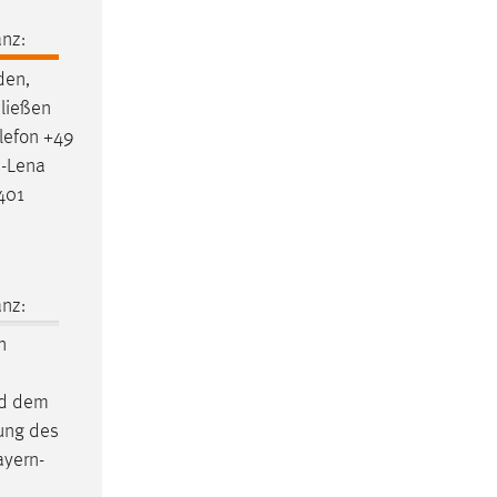
nz:
den
,
hließen
lefon +49
a-Lena
401
nz:
n
d dem
tung des
yern-