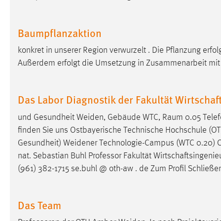
Matomo
Baumpflanzaktion
Name:
_pk_ref, _pk_cvar, _pk_id, _pk_ses
konkret in unserer Region verwurzelt . Die Pflanzung erf
Zweck:
Zugriffsstatistik
Außerdem erfolgt die Umsetzung in Zusammenarbeit mit d
Cookie Laufzeit:
Max. 13 Monate
Das Labor Diagnostik der Fakultät Wirtsch
MARKETING
und Gesundheit
Weiden
, Gebäude WTC, Raum 0.05 Telefo
finden Sie uns Ostbayerische Technische Hochschule (O
Marketing Cookies werden von Drittanbietern
Gesundheit)
Weidener
Technologie-Campus (WTC 0.20) 
verwendet, um personalisierte Werbung anzuzeigen.
nat. Sebastian Buhl Professor Fakultät Wirtschaftsinge
Sie tun dies, indem sie Besucher über Websites
(961) 382-1715 se.buhl @ oth-aw . de Zum Profil Schließe
hinweg verfolgen.
Google Ads
Das Team
Name:
_gcl_au