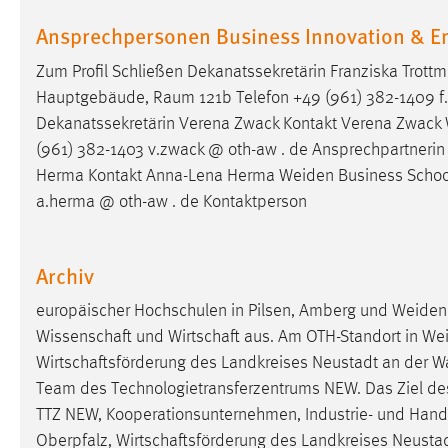
Cookie Laufzeit:
MibewSessionID, mibew-chat-frame-
Ansprechpersonen Business Innovation & E
style-5e9dbeb1811c0446 =
Sitzungslaufzeit, mibew_locale = 3
Zum Profil Schließen Dekanatssekretärin Franziska Trott
Jahre, MIBEW_UserID = 1 Jahr
Hauptgebäude, Raum 121b Telefon +49 (961) 382-1409 f.tr
Dekanatssekretärin Verena Zwack Kontakt Verena Zwack
Login
(961) 382-1403 v.zwack @ oth-aw . de Ansprechpartnerin 
Herma Kontakt Anna-Lena Herma
Weiden
Business Scho
Name:
fe_user, be_user, be_lastLoginProvider
a.herma @ oth-aw . de Kontaktperson
Zweck:
Dieser Cookie ist notwendig um sich an
der Website einloggen zu können.
Archiv
Cookie Laufzeit:
24 Stunden
europäischer Hochschulen in Pilsen, Amberg und
Weiden
Wissenschaft und Wirtschaft aus. Am OTH-Standort in
We
STATISTIK
Wirtschaftsförderung des Landkreises Neustadt an der 
Team des Technologietransferzentrums NEW. Das Ziel des T
Statistik Cookies erfassen Informationen anonym.
TTZ NEW, Kooperationsunternehmen, Industrie- und Ha
Diese Informationen helfen uns zu verstehen, wie
Oberpfalz, Wirtschaftsförderung des Landkreises Neusta
unsere Besucher unsere Website nutzen.