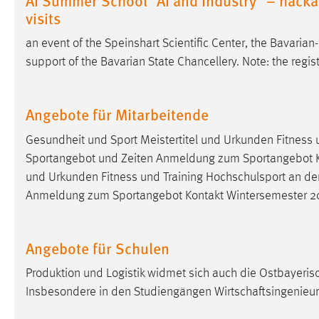
in diesem Cookie gespeichert, ob man
visits
eingeloggt ist.
an event of the Speinshart Scientific Center, the Bavar
support of the Bavarian State Chancellery. Note: the regi
Sprachpräferenz
Name:
site-language-preference
Angebote für Mitarbeitende
Zweck:
Das Cookie speichert die gewählte
Gesundheit und Sport Meistertitel und Urkunden Fitness 
Sprache der Website.
Sportangebot und Zeiten Anmeldung zum Sportangebot Kon
Cookie Laufzeit:
30 Tage
und Urkunden Fitness und Training Hochschulsport an de
Anmeldung zum Sportangebot Kontakt Wintersemester 
Chat
Name:
MibewSessionID, MIBEW_UserID,
Angebote für Schulen
mibew_locale, mibew-chat-frame-style-
5e9dbeb1811c0446
Produktion und Logistik widmet sich auch die Ostbayeri
Insbesondere in den Studiengängen Wirtschaftsingenieur
Zweck:
Wird benötigt um die Chatfunktion
nutzen zu können.