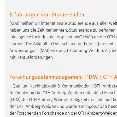
externen Medien Cookies gesetzt.
Erfahrungen von Studierenden
YouTube
(MAI) heißen wir internationale Studierende aus aller 
haben uns die Zeit genommen, Studierende zu befragen, d
Vimeo
Intelligence for Industrial Applications“ (MAI) an der OTH
studiert. Die Ankunft in Deutschland und der [...] derzeit 
Anwendungen“ (MAI) an der OTH
Amberg-Weiden
. Als i
mit Herausforderungen
Forschungsdatenmanagement (FDM) | OTH 
il Qualität, Nachhaltigkeit & Kommunikation | OTH
Amberg
Nachnutzung Die OTH
Amberg-Weiden
unterstützt Forsc
(FDM) der OTH
Amberg-Weiden
Gültigkeit der Leitlinie 
der OTH
Amberg-Weiden
und wurde am 24.02.2026 beschlo
der Forschenden Forschende an der OTH
Amberg-Weide