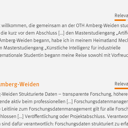
Releva
Welt willkommen, die gemeinsam an der OTH
Amberg-Weiden
stud
ie kurz vor dem Abschluss [...] den Masterstudiengang „Artifi
Amberg-Weiden
begann, habe ich in meinem Heimatland Mech
im Masterstudiengang „Künstliche Intelligenz für industrielle
nternationale Studentin begann meine Reise sowohl mit Vorfreu
Amberg-Weiden
Releva
-Weiden
Strukturierte Daten – transparente Forschung, höhere
hende aktiv beim professionellen [...] Forschungsdatenmanag
Die Leitlinie zum Forschungsdatenmanagement gilt für alle Fors
ssen [...] Veröffentlichung oder Projektabschluss. Verantwort
n
sind dafür verantwortlich: Forschungsdaten strukturiert zu erf