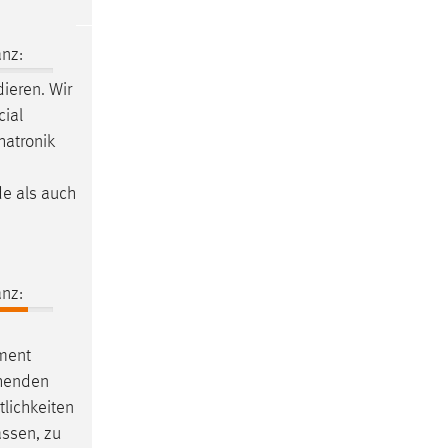
nz:
ieren. Wir
cial
atronik
de als auch
nz:
ement
chenden
lichkeiten
assen, zu