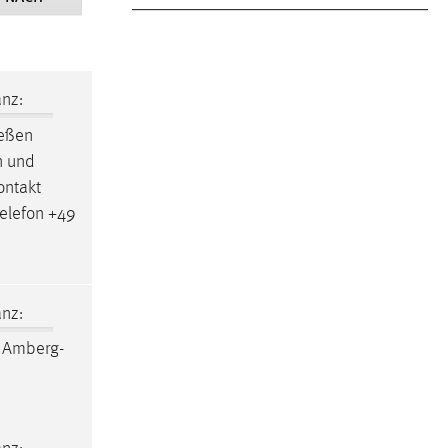
nz:
ießen
n und
Kontakt
elefon +49
nz:
h
Amberg-