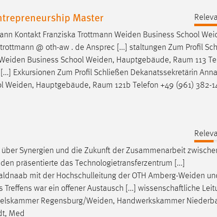
ntrepreneurship Master
Releva
mann Kontakt Franziska Trottmann
Weiden
Business School
Wei
ottmann @ oth-aw . de Ansprec [...] staltungen Zum Profil Sc
Weiden
Business School
Weiden
, Hauptgebäude, Raum 113 Te
[...] Exkursionen Zum Profil Schließen Dekanatssekretärin Ann
ol
Weiden
, Hauptgebäude, Raum 121b Telefon +49 (961) 382-1
Releva
über Synergien und die Zukunft der Zusammenarbeit zwische
iden
präsentierte das Technologietransferzentrum [...]
Waldnaab mit der Hochschulleitung der OTH
Amberg-Weiden
un
reffens war ein offener Austausch [...] wissenschaftliche Lei
ndelskammer
Regensburg/Weiden
, Handwerkskammer Niederba
dt, Med