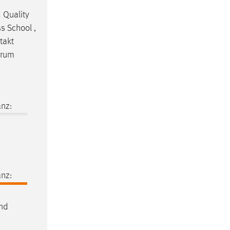
 Quality
s School ,
takt
trum
nz:
nz:
und