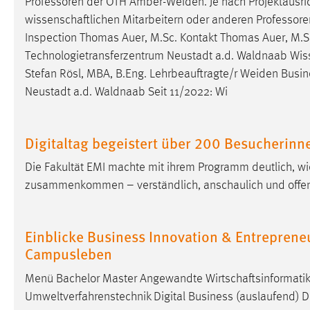
Professoren der OTH
Amber-Weiden
. Je nach Projektausr
Anbieter:
Google Ireland Limited
wissenschaftlichen Mitarbeitern oder anderen Professor
Inspection Thomas Auer, M.Sc. Kontakt Thomas Auer, M.S
Zweck:
Conversion-Tracking
Technologietransferzentrum Neustadt a.d. Waldnaab Wiss.
Cookie Laufzeit:
3 Monate
Stefan Rösl, MBA, B.Eng. Lehrbeauftragte/r
Weiden
Busin
Neustadt a.d. Waldnaab Seit 11/2022: Wi
Facebook Pixel
Name:
_fbp
Digitaltag begeistert über 200 Besucherin
Anbieter:
Facebook
Die Fakultät EMI machte mit ihrem Programm deutlich, w
zusammenkommen – verständlich, anschaulich und offen fü
Zweck:
Conversion-Tracking
Cookie Laufzeit:
3 Monate
Einblicke Business Innovation & Entreprene
Campusleben
EXTERNE MEDIEN
Menü Bachelor Master Angewandte Wirtschaftsinformatik 
Um Inhalte von Videoplattformen und Social Media
Umweltverfahrenstechnik Digital Business (auslaufend) Di
Plattformen anzeigen zu können, werden von diesen