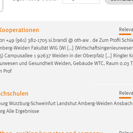
 Kooperationen
Releva
n +49 (961) 382-1705 si.brandl @ oth-aw . de Zum Profil Schl
mberg-Weiden
Fakultät WIG (Wi [...] (Wirtschaftsingenieurwese
5) Campusallee 1 92637
Weiden
in der Oberpfalz [...] Ringler 
enieurwesen und Gesundheit
Weiden
, Gebäude WTC, Raum 0.03 T
n Prof
ochschulen
Releva
urg Würzburg-Schweinfurt Landshut
Amberg-Weiden
Ansbac
rg Alle Ergebnisse
athon, exciting keynotes and company