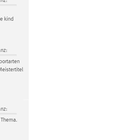
nz:
he kind
nz:
portarten
istertitel
nz:
 Thema.