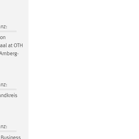
nz:
pon
saal at OTH
Amberg-
nz:
andkreis
nz:
Business