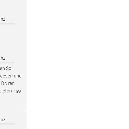
nz:
nz:
ßen So
urwesen und
Dr. rer.
elefon +49
nz: