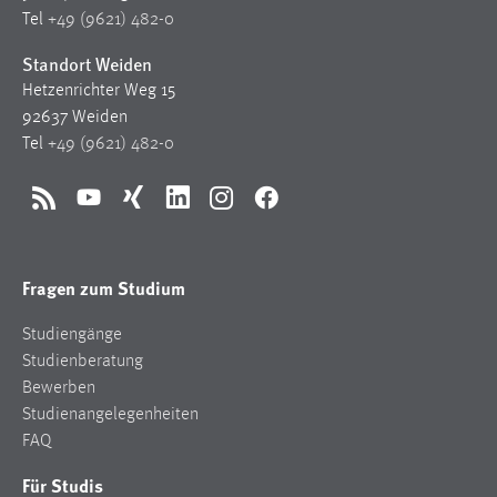
1 Jahr
Tel
+49 (9621) 482-0
Standort Weiden
Performance
Hetzenrichter Weg 15
92637 Weiden
Name:
Tel
+49 (9621) 482-0
staticfilecache
Zweck:
RSS
YouTube
Xing
LinkedIn
Instagram
Facebook
Für performante Seitenauslieferung wird in diesem Cookie
gespeichert, ob man eingeloggt ist.
Fragen zum Studium
Sprachpräferenz
Studiengänge
Name:
Studienberatung
site-language-preference
Bewerben
Zweck:
Studienangelegenheiten
Das Cookie speichert die gewählte Sprache der Website.
FAQ
Cookie Laufzeit:
Für Studis