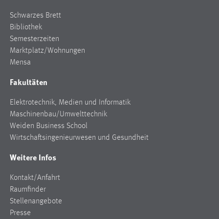
30 Tage
Schwarzes Brett
Bibliothek
Chat
Semesterzeiten
Marktplatz/Wohnungen
Name:
MibewSessionID, MIBEW_UserID, mibew_locale, mibew-
Mensa
chat-frame-style-5e9dbeb1811c0446
Fakultäten
Zweck:
Wird benötigt um die Chatfunktion nutzen zu können.
Elektrotechnik, Medien und Informatik
Maschinenbau/Umwelttechnik
Cookie Laufzeit:
Weiden Business School
MibewSessionID, mibew-chat-frame-style-
Wirtschaftsingenieurwesen und Gesundheit
5e9dbeb1811c0446 = Sitzungslaufzeit, mibew_locale = 3
Jahre, MIBEW_UserID = 1 Jahr
Weitere Infos
Login
Kontakt/Anfahrt
Raumfinder
Name:
Stellenangebote
fe_user, be_user, be_lastLoginProvider
Presse