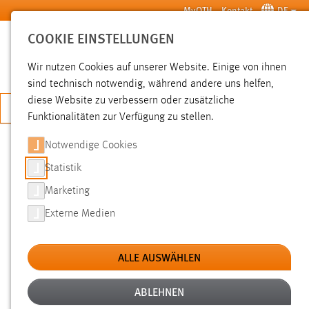
Zum Hauptinhalt springen
MyOTH
Kontakt
DE
COOKIE EINSTELLUNGEN
SUCHE
Wir nutzen Cookies auf unserer Website. Einige von ihnen
sind technisch notwendig, während andere uns helfen,
diese Website zu verbessern oder zusätzliche
JETZT BEWERBEN
Funktionalitäten zur Verfügung zu stellen.
Notwendige Cookies
SUCHE
Statistik
Marketing
FILTER
Externe Medien
Erstellungsdatum
ALLE AUSWÄHLEN
SUCHEN
ABLEHNEN