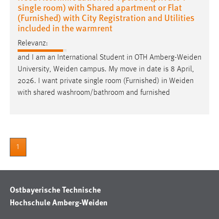
single room) with Shared apartment or Flat
(Furnished) with City Registration and Utilities
included in the warmrent
Relevanz:
and I am an International Student in OTH
Amberg-Weiden
University,
Weiden
campus. My move in date is 8 April,
2026. I want private single room (Furnished) in
Weiden
with shared washroom/bathroom and furnished
1
Ostbayerische Technische
Hochschule Amberg-Weiden