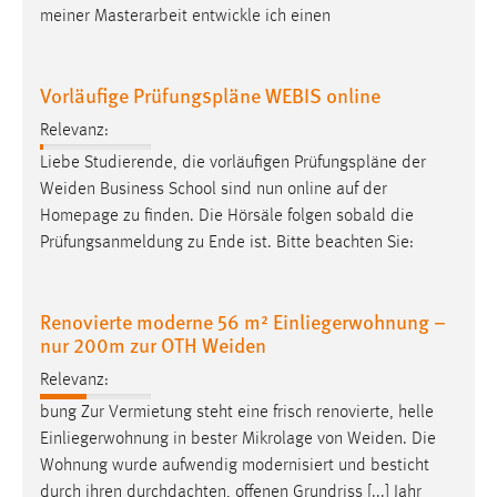
meiner Masterarbeit entwickle ich einen
Zweck:
Dieser Cookie ist notwendig um sich an der Website
einloggen zu können.
Vorläufige Prüfungspläne WEBIS online
Cookie Laufzeit:
Relevanz:
24 Stunden
Liebe Studierende, die vorläufigen Prüfungspläne der
Weiden
Business School sind nun online auf der
Homepage zu finden. Die Hörsäle folgen sobald die
STATISTIK
Prüfungsanmeldung zu Ende ist. Bitte beachten Sie:
Statistik Cookies erfassen Informationen anonym.
Diese Informationen helfen uns zu verstehen, wie
unsere Besucher unsere Website nutzen.
Renovierte moderne 56 m² Einliegerwohnung –
nur 200m zur OTH Weiden
Matomo
Relevanz:
Name:
bung Zur Vermietung steht eine frisch renovierte, helle
_pk_ref, _pk_cvar, _pk_id, _pk_ses
Einliegerwohnung in bester Mikrolage von
Weiden
. Die
Wohnung wurde aufwendig modernisiert und besticht
Zweck:
durch ihren durchdachten, offenen Grundriss [...] Jahr
Zugriffsstatistik