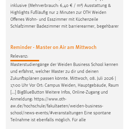
inklusive (Mehrverbrauch: 6,40 € / m³) Ausstattung &
Cookie Laufzeit:
Highlights Fußläufig nur 2 Minuten zur OTH
Weiden
Max. 13 Monate
Offenes Wohn- und Esszimmer mit Küchenzeile
Schlafzimmer Badezimmer mit barrierearmer, begehbarer
MARKETING
Reminder - Master on Air am Mittwoch
Marketing Cookies werden von Drittanbietern
verwendet, um personalisierte Werbung anzuzeigen.
Relevanz:
Sie tun dies, indem sie Besucher über Websites
Masterstudiengänge der
Weiden
Business School kennen
hinweg verfolgen.
und erfährst, welcher Master zu dir und deinen
Zukunftsplänen passen könnte. Mittwoch, 08. Juli 2026 |
Google Ads
17:00 Uhr Vor Ort: Campus
Weiden
, Hauptgebäude, Raum
[...] BigBlueButton Weitere Infos, Online-Zugang und
Name:
Anmeldung:
https://www.oth-
_gcl_au
aw.de/hochschule/fakultaeten/weiden-business-
Anbieter:
school/news-events/#veranstaltungen
Eine spontane
Google Ireland Limited
Teilnahme ist ebenfalls möglich. Für alle
Zweck: