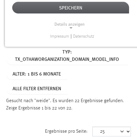
SPEICHERN
Alter
Details anzeigen
SUCHEN
Impressum
|
Datenschutz
NOTWENDIGE COOKIES
Aktive Filter:
TYP:
Notwendige Cookies ermöglichen grundlegende
TX_OTHAWORGANIZATION_DOMAIN_MODEL_INFO
Funktionen und sind für die einwandfreie Funktion der
Website erforderlich.
ALTER: 1 BIS 6 MONATE
Einverständnis
ALLE FILTER ENTFERNEN
Name:
cookie_consent
Gesucht nach "weide".
Es wurden 22 Ergebnisse gefunden.
Zeige Ergebnisse 1 bis 22 von 22.
Zweck:
Dieser Cookie speichert die ausgewählten Einverständnis-
Optionen des Benutzers
Ergebnisse pro Seite:
Cookie Laufzeit: