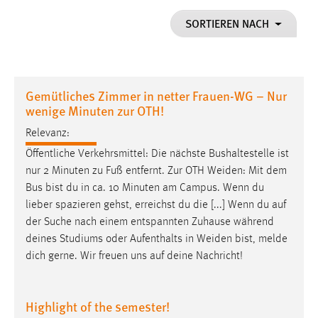
1 Jahr
SORTIEREN NACH
Performance
Name:
Gemütliches Zimmer in netter Frauen-WG – Nur
staticfilecache
wenige Minuten zur OTH!
Zweck:
Relevanz:
Für performante Seitenauslieferung wird in diesem Cookie
Öffentliche Verkehrsmittel: Die nächste Bushaltestelle ist
gespeichert, ob man eingeloggt ist.
nur 2 Minuten zu Fuß entfernt. Zur OTH
Weiden
: Mit dem
Bus bist du in ca. 10 Minuten am Campus. Wenn du
Sprachpräferenz
lieber spazieren gehst, erreichst du die [...] Wenn du auf
der Suche nach einem entspannten Zuhause während
Name:
deines Studiums oder Aufenthalts in
Weiden
bist, melde
site-language-preference
dich gerne. Wir freuen uns auf deine Nachricht!
Zweck:
Das Cookie speichert die gewählte Sprache der Website.
Highlight of the semester!
Cookie Laufzeit: