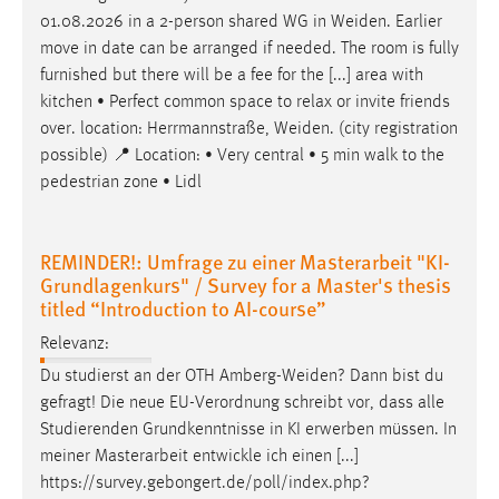
EXTERNE MEDIEN
01.08.2026 in a 2-person shared WG in
Weiden
. Earlier
Um Inhalte von Videoplattformen und Social Media
move in date can be arranged if needed. The room is fully
Plattformen anzeigen zu können, werden von diesen
furnished but there will be a fee for the [...] area with
externen Medien Cookies gesetzt.
kitchen • Perfect common space to relax or invite friends
over. location: Herrmannstraße,
Weiden
. (city registration
YouTube
possible) 📍 Location: • Very central • 5 min walk to the
pedestrian zone • Lidl
Vimeo
REMINDER!: Umfrage zu einer Masterarbeit "KI-
Grundlagenkurs" / Survey for a Master's thesis
titled “Introduction to AI-course”
Relevanz:
Du studierst an der OTH
Amberg-Weiden
? Dann bist du
gefragt! Die neue EU-Verordnung schreibt vor, dass alle
Studierenden Grundkenntnisse in KI erwerben müssen. In
meiner Masterarbeit entwickle ich einen [...]
https://survey.gebongert.de/poll/index.php?