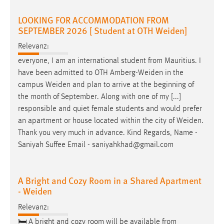
Conversion-Tracking
LOOKING FOR ACCOMMODATION FROM
SEPTEMBER 2026 [ Student at OTH Weiden]
Cookie Laufzeit:
3 Monate
Relevanz:
everyone, I am an international student from Mauritius. I
Facebook Pixel
have been admitted to OTH
Amberg-Weiden
in the
campus
Weiden
and plan to arrive at the beginning of
Name:
the month of September. Along with one of my [...]
_fbp
responsible and quiet female students and would prefer
Anbieter:
an apartment or house located within the city of
Weiden
.
Facebook
Thank you very much in advance. Kind Regards, Name -
Saniyah Suffee Email - saniyahkhad@gmail.com
Zweck:
Conversion-Tracking
Cookie Laufzeit:
A Bright and Cozy Room in a Shared Apartment
3 Monate
- Weiden
Relevanz:
🛏 A bright and cozy room will be available from