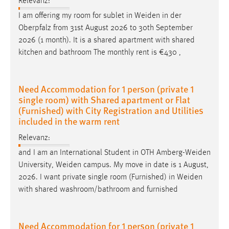
Relevanz:
I am offering my room for sublet in
Weiden
in der
Oberpfalz from 31st August 2026 to 30th September
2026 (1 month). It is a shared apartment with shared
kitchen and bathroom The monthly rent is €430 ,
Need Accommodation for 1 person (private 1
single room) with Shared apartment or Flat
(Furnished) with City Registration and Utilities
included in the warm rent
Relevanz:
and I am an International Student in OTH
Amberg-Weiden
University,
Weiden
campus. My move in date is 1 August,
2026. I want private single room (Furnished) in
Weiden
with shared washroom/bathroom and furnished
Need Accommodation for 1 person (private 1