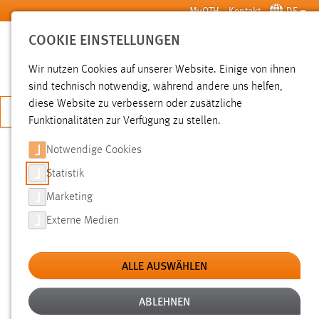
Zum Hauptinhalt springen
MyOTH
Kontakt
DE
COOKIE EINSTELLUNGEN
SUCHE
Wir nutzen Cookies auf unserer Website. Einige von ihnen
sind technisch notwendig, während andere uns helfen,
diese Website zu verbessern oder zusätzliche
JETZT BEWERBEN
Funktionalitäten zur Verfügung zu stellen.
Notwendige Cookies
SUCHE
Statistik
Marketing
FILTER
Externe Medien
Typ
ALLE AUSWÄHLEN
Erstellungsdatum
ABLEHNEN