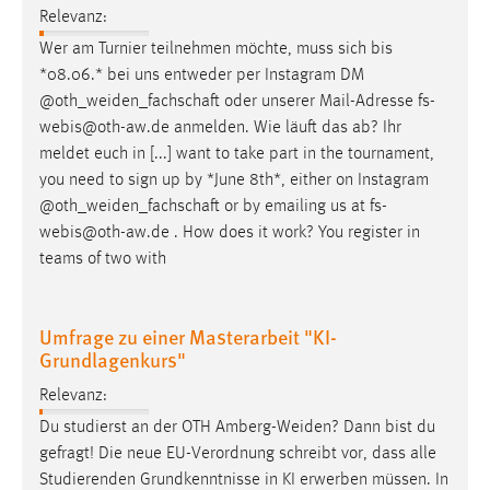
30 Tage
Relevanz:
Wer am Turnier teilnehmen möchte, muss sich bis
Chat
*08.06.* bei uns entweder per Instagram DM
@
oth_weiden_fachschaft
oder unserer Mail-Adresse fs-
Name:
webis@oth-aw.de anmelden. Wie läuft das ab? Ihr
MibewSessionID, MIBEW_UserID, mibew_locale, mibew-
meldet euch in [...] want to take part in the tournament,
chat-frame-style-5e9dbeb1811c0446
you need to sign up by *June 8th*, either on Instagram
Zweck:
@
oth_weiden_fachschaft
or by emailing us at fs-
Wird benötigt um die Chatfunktion nutzen zu können.
webis@oth-aw.de . How does it work? You register in
teams of two with
Cookie Laufzeit:
MibewSessionID, mibew-chat-frame-style-
5e9dbeb1811c0446 = Sitzungslaufzeit, mibew_locale = 3
Umfrage zu einer Masterarbeit "KI-
Jahre, MIBEW_UserID = 1 Jahr
Grundlagenkurs"
Relevanz:
Login
Du studierst an der OTH
Amberg-Weiden
? Dann bist du
Name:
gefragt! Die neue EU-Verordnung schreibt vor, dass alle
fe_user, be_user, be_lastLoginProvider
Studierenden Grundkenntnisse in KI erwerben müssen. In