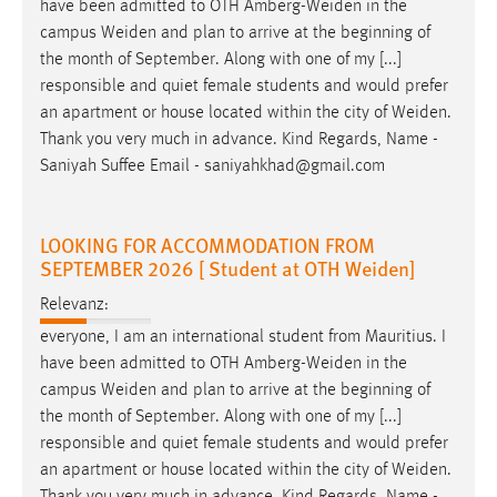
have been admitted to OTH
Amberg-Weiden
in the
campus
Weiden
and plan to arrive at the beginning of
the month of September. Along with one of my [...]
responsible and quiet female students and would prefer
an apartment or house located within the city of
Weiden
.
Thank you very much in advance. Kind Regards, Name -
Saniyah Suffee Email - saniyahkhad@gmail.com
LOOKING FOR ACCOMMODATION FROM
SEPTEMBER 2026 [ Student at OTH Weiden]
Relevanz:
everyone, I am an international student from Mauritius. I
have been admitted to OTH
Amberg-Weiden
in the
campus
Weiden
and plan to arrive at the beginning of
the month of September. Along with one of my [...]
responsible and quiet female students and would prefer
an apartment or house located within the city of
Weiden
.
Thank you very much in advance. Kind Regards, Name -