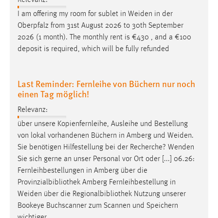
Relevanz:
I am offering my room for sublet in
Weiden
in der
Oberpfalz from 31st August 2026 to 30th September
2026 (1 month). The monthly rent is €430 , and a €100
deposit is required, which will be fully refunded
Last Reminder: Fernleihe von Büchern nur noch
einen Tag möglich!
Relevanz:
über unsere Kopienfernleihe, Ausleihe und Bestellung
von lokal vorhandenen Büchern in Amberg und
Weiden
.
Sie benötigen Hilfestellung bei der Recherche? Wenden
Sie sich gerne an unser Personal vor Ort oder [...] 06.26:
Fernleihbestellungen in Amberg über die
Provinzialbibliothek Amberg Fernleihbestellung in
Weiden
über die Regionalbibliothek Nutzung unserer
Bookeye Buchscanner zum Scannen und Speichern
wichtiger