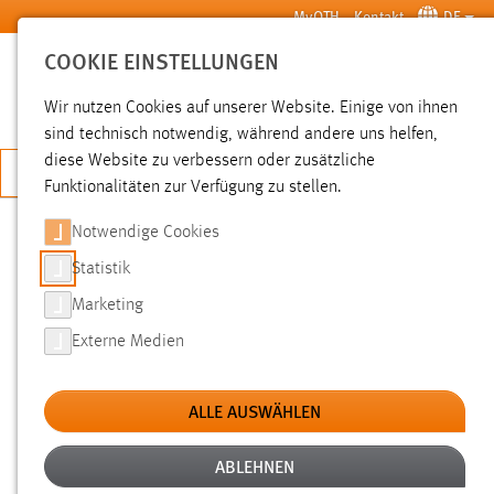
Zum Hauptinhalt springen
MyOTH
Kontakt
DE
COOKIE EINSTELLUNGEN
SUCHE
Wir nutzen Cookies auf unserer Website. Einige von ihnen
sind technisch notwendig, während andere uns helfen,
diese Website zu verbessern oder zusätzliche
JETZT BEWERBEN
Funktionalitäten zur Verfügung zu stellen.
Notwendige Cookies
SUCHE
Statistik
Marketing
FILTER
Externe Medien
Typ
ALLE AUSWÄHLEN
Erstellungsdatum
ABLEHNEN