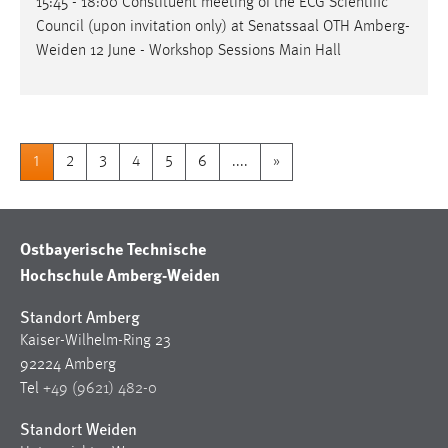
15:45 - 18:00 Constituent meeting of the ECG Scientific
Council (upon invitation only) at Senatssaal OTH
Amberg-
Weiden
12 June - Workshop Sessions Main Hall
1
2
3
4
5
6
....
»
Ostbayerische Technische
Hochschule Amberg-Weiden
Standort Amberg
Kaiser-Wilhelm-Ring 23
92224 Amberg
Tel
+49 (9621) 482-0
Standort Weiden