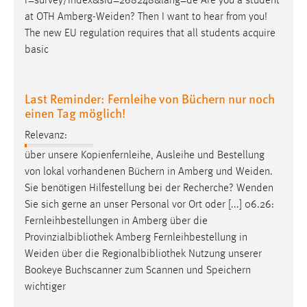
r=survey/index&sid=268248&lang=de Are you a student
at OTH
Amberg-Weiden
? Then I want to hear from you!
The new EU regulation requires that all students acquire
basic
Last Reminder: Fernleihe von Büchern nur noch
einen Tag möglich!
Relevanz:
über unsere Kopienfernleihe, Ausleihe und Bestellung
von lokal vorhandenen Büchern in Amberg und
Weiden
.
Sie benötigen Hilfestellung bei der Recherche? Wenden
Sie sich gerne an unser Personal vor Ort oder [...] 06.26:
Fernleihbestellungen in Amberg über die
Provinzialbibliothek Amberg Fernleihbestellung in
Weiden
über die Regionalbibliothek Nutzung unserer
Bookeye Buchscanner zum Scannen und Speichern
wichtiger