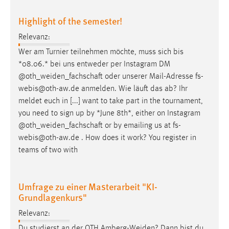
Highlight of the semester!
Relevanz:
Wer am Turnier teilnehmen möchte, muss sich bis
*08.06.* bei uns entweder per Instagram DM
@
oth_weiden_fachschaft
oder unserer Mail-Adresse fs-
webis@oth-aw.de anmelden. Wie läuft das ab? Ihr
meldet euch in [...] want to take part in the tournament,
you need to sign up by *June 8th*, either on Instagram
@
oth_weiden_fachschaft
or by emailing us at fs-
webis@oth-aw.de . How does it work? You register in
teams of two with
Umfrage zu einer Masterarbeit "KI-
Grundlagenkurs"
Relevanz:
Du studierst an der OTH
Amberg-Weiden
? Dann bist du