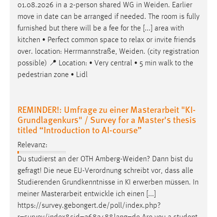
01.08.2026 in a 2-person shared WG in
Weiden
. Earlier
move in date can be arranged if needed. The room is fully
furnished but there will be a fee for the [...] area with
kitchen • Perfect common space to relax or invite friends
over. location: Herrmannstraße,
Weiden
. (city registration
possible) 📍 Location: • Very central • 5 min walk to the
pedestrian zone • Lidl
REMINDER!: Umfrage zu einer Masterarbeit "KI-
Grundlagenkurs" / Survey for a Master's thesis
titled “Introduction to AI-course”
Relevanz:
Du studierst an der OTH
Amberg-Weiden
? Dann bist du
gefragt! Die neue EU-Verordnung schreibt vor, dass alle
Studierenden Grundkenntnisse in KI erwerben müssen. In
meiner Masterarbeit entwickle ich einen [...]
https://survey.gebongert.de/poll/index.php?