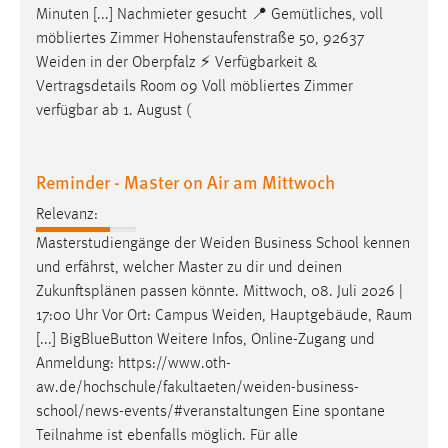
30 Tage
Minuten [...] Nachmieter gesucht 📍 Gemütliches, voll
möbliertes Zimmer Hohenstaufenstraße 50, 92637
Chat
Weiden
in der Oberpfalz ⚡ Verfügbarkeit &
Vertragsdetails Room 09 Voll möbliertes Zimmer
Name:
verfügbar ab 1. August (
MibewSessionID, MIBEW_UserID, mibew_locale, mibew-
chat-frame-style-5e9dbeb1811c0446
Reminder - Master on Air am Mittwoch
Zweck:
Wird benötigt um die Chatfunktion nutzen zu können.
Relevanz:
Cookie Laufzeit:
Masterstudiengänge der
Weiden
Business School kennen
MibewSessionID, mibew-chat-frame-style-
und erfährst, welcher Master zu dir und deinen
5e9dbeb1811c0446 = Sitzungslaufzeit, mibew_locale = 3
Zukunftsplänen passen könnte. Mittwoch, 08. Juli 2026 |
Jahre, MIBEW_UserID = 1 Jahr
17:00 Uhr Vor Ort: Campus
Weiden
, Hauptgebäude, Raum
[...] BigBlueButton Weitere Infos, Online-Zugang und
Login
Anmeldung:
https://www.oth-
aw.de/hochschule/fakultaeten/weiden-business-
Name:
school/news-events/#veranstaltungen
Eine spontane
fe_user, be_user, be_lastLoginProvider
Teilnahme ist ebenfalls möglich. Für alle