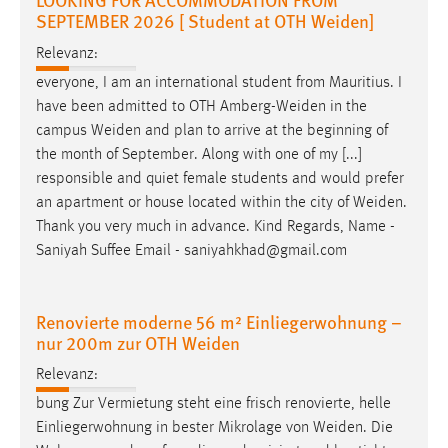
EXTERNE MEDIEN
SEPTEMBER 2026 [ Student at OTH Weiden]
Um Inhalte von Videoplattformen und Social Media
Relevanz:
Plattformen anzeigen zu können, werden von diesen
everyone, I am an international student from Mauritius. I
externen Medien Cookies gesetzt.
have been admitted to OTH
Amberg-Weiden
in the
campus
Weiden
and plan to arrive at the beginning of
YouTube
the month of September. Along with one of my [...]
responsible and quiet female students and would prefer
Vimeo
an apartment or house located within the city of
Weiden
.
Thank you very much in advance. Kind Regards, Name -
Saniyah Suffee Email - saniyahkhad@gmail.com
Renovierte moderne 56 m² Einliegerwohnung –
nur 200m zur OTH Weiden
Relevanz:
bung Zur Vermietung steht eine frisch renovierte, helle
Einliegerwohnung in bester Mikrolage von
Weiden
. Die