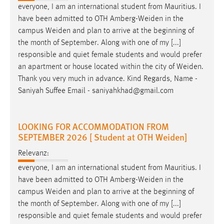
everyone, I am an international student from Mauritius. I
Cookie Laufzeit:
have been admitted to OTH
Amberg-Weiden
in the
Max. 13 Monate
campus
Weiden
and plan to arrive at the beginning of
the month of September. Along with one of my [...]
responsible and quiet female students and would prefer
an apartment or house located within the city of
Weiden
.
MARKETING
Thank you very much in advance. Kind Regards, Name -
Marketing Cookies werden von Drittanbietern
Saniyah Suffee Email - saniyahkhad@gmail.com
verwendet, um personalisierte Werbung anzuzeigen.
Sie tun dies, indem sie Besucher über Websites
hinweg verfolgen.
LOOKING FOR ACCOMMODATION FROM
SEPTEMBER 2026 [ Student at OTH Weiden]
Google Ads
Relevanz:
Name:
everyone, I am an international student from Mauritius. I
_gcl_au
have been admitted to OTH
Amberg-Weiden
in the
campus
Weiden
and plan to arrive at the beginning of
Anbieter:
the month of September. Along with one of my [...]
Google Ireland Limited
responsible and quiet female students and would prefer
Zweck: