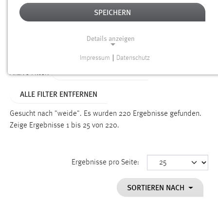
SPEICHERN
Alter
Details anzeigen
SUCHEN
Impressum
|
Datenschutz
NOTWENDIGE COOKIES
ALTER: 1 BIS 6 MONATE
Aktive Filter:
Notwendige Cookies ermöglichen grundlegende
ALLE FILTER ENTFERNEN
Funktionen und sind für die einwandfreie Funktion der
Website erforderlich.
Gesucht nach "weide".
Es wurden 220 Ergebnisse gefunden.
Zeige Ergebnisse 1 bis 25 von 220.
Einverständnis
Name:
cookie_consent
Ergebnisse pro Seite:
Zweck:
SORTIEREN NACH
Dieser Cookie speichert die ausgewählten Einverständnis-
Optionen des Benutzers
Cookie Laufzeit: