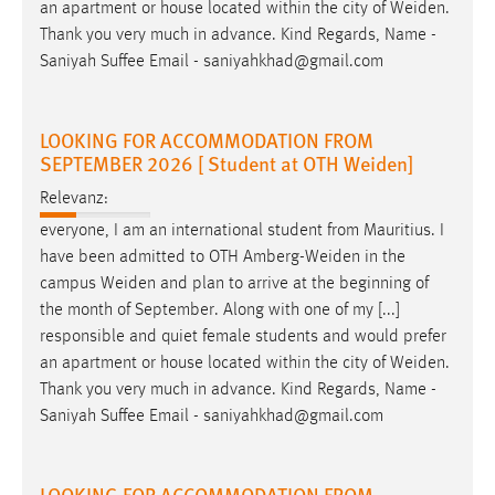
an apartment or house located within the city of
Weiden
.
Conversion-Tracking
Thank you very much in advance. Kind Regards, Name -
Saniyah Suffee Email - saniyahkhad@gmail.com
Cookie Laufzeit:
3 Monate
LOOKING FOR ACCOMMODATION FROM
Facebook Pixel
SEPTEMBER 2026 [ Student at OTH Weiden]
Name:
Relevanz:
_fbp
everyone, I am an international student from Mauritius. I
have been admitted to OTH
Amberg-Weiden
in the
Anbieter:
campus
Weiden
and plan to arrive at the beginning of
Facebook
the month of September. Along with one of my [...]
Zweck:
responsible and quiet female students and would prefer
Conversion-Tracking
an apartment or house located within the city of
Weiden
.
Thank you very much in advance. Kind Regards, Name -
Cookie Laufzeit:
3 Monate
Saniyah Suffee Email - saniyahkhad@gmail.com
LOOKING FOR ACCOMMODATION FROM