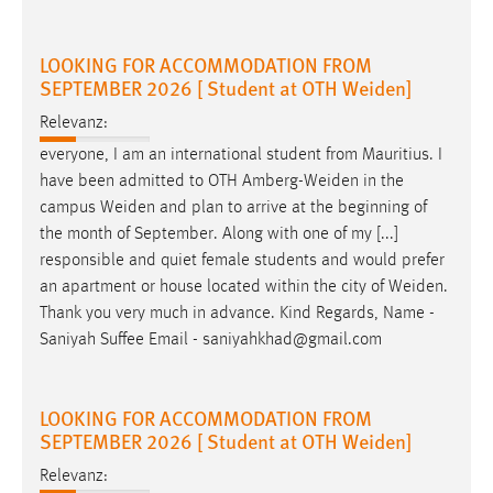
Zweck:
Dieser Cookie ist notwendig um sich an der Website
LOOKING FOR ACCOMMODATION FROM
einloggen zu können.
SEPTEMBER 2026 [ Student at OTH Weiden]
Cookie Laufzeit:
Relevanz:
24 Stunden
everyone, I am an international student from Mauritius. I
have been admitted to OTH
Amberg-Weiden
in the
campus
Weiden
and plan to arrive at the beginning of
STATISTIK
the month of September. Along with one of my [...]
Statistik Cookies erfassen Informationen anonym.
responsible and quiet female students and would prefer
Diese Informationen helfen uns zu verstehen, wie
an apartment or house located within the city of
Weiden
.
unsere Besucher unsere Website nutzen.
Thank you very much in advance. Kind Regards, Name -
Saniyah Suffee Email - saniyahkhad@gmail.com
Matomo
Name:
LOOKING FOR ACCOMMODATION FROM
_pk_ref, _pk_cvar, _pk_id, _pk_ses
SEPTEMBER 2026 [ Student at OTH Weiden]
Zweck:
Relevanz:
Zugriffsstatistik