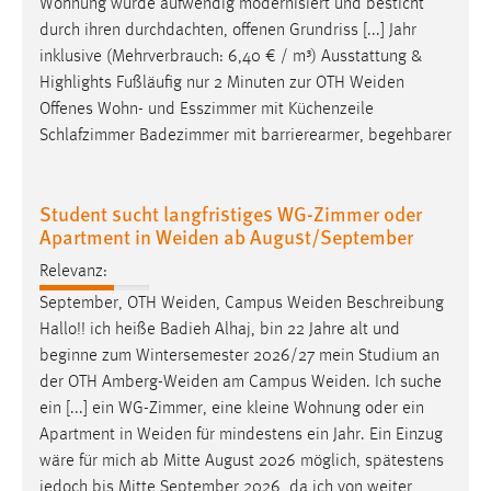
Wohnung wurde aufwendig modernisiert und besticht
durch ihren durchdachten, offenen Grundriss [...] Jahr
inklusive (Mehrverbrauch: 6,40 € / m³) Ausstattung &
Highlights Fußläufig nur 2 Minuten zur OTH
Weiden
Offenes Wohn- und Esszimmer mit Küchenzeile
Schlafzimmer Badezimmer mit barrierearmer, begehbarer
Student sucht langfristiges WG-Zimmer oder
Apartment in Weiden ab August/September
Relevanz:
September, OTH
Weiden
, Campus
Weiden
Beschreibung
Hallo!! ich heiße Badieh Alhaj, bin 22 Jahre alt und
beginne zum Wintersemester 2026/27 mein Studium an
der OTH
Amberg-Weiden
am Campus
Weiden
. Ich suche
ein [...] ein WG-Zimmer, eine kleine Wohnung oder ein
Apartment in
Weiden
für mindestens ein Jahr. Ein Einzug
wäre für mich ab Mitte August 2026 möglich, spätestens
jedoch bis Mitte September 2026, da ich von weiter