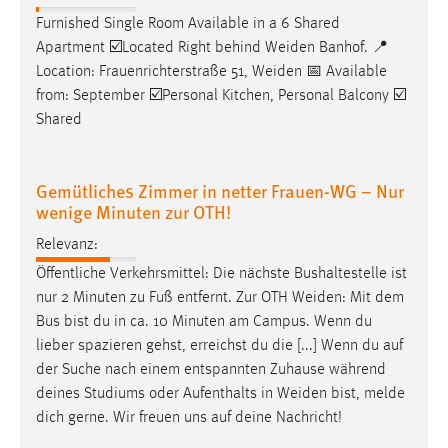
Furnished Single Room Available in a 6 Shared
Apartment ☑️Located Right behind
Weiden
Banhof. 📍
Location: Frauenrichterstraße 51,
Weiden
📅 Available
from: September ☑️Personal Kitchen, Personal Balcony ☑️
Shared
Gemütliches Zimmer in netter Frauen-WG – Nur
wenige Minuten zur OTH!
Relevanz:
Öffentliche Verkehrsmittel: Die nächste Bushaltestelle ist
nur 2 Minuten zu Fuß entfernt. Zur OTH
Weiden
: Mit dem
Bus bist du in ca. 10 Minuten am Campus. Wenn du
lieber spazieren gehst, erreichst du die [...] Wenn du auf
der Suche nach einem entspannten Zuhause während
deines Studiums oder Aufenthalts in
Weiden
bist, melde
dich gerne. Wir freuen uns auf deine Nachricht!