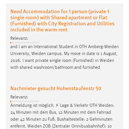
1 Jahr
Need Accommodation for 1 person (private 1
single room) with Shared apartment or Flat
Performance
(Furnished) with City Registration and Utilities
included in the warm rent
Name:
Relevanz:
staticfilecache
and I am an International Student in OTH
Amberg-Weiden
Zweck:
University,
Weiden
campus. My move in date is 1 August,
Für performante Seitenauslieferung wird in diesem Cookie
2026. I want private single room (Furnished) in
Weiden
gespeichert, ob man eingeloggt ist.
with shared washroom/bathroom and furnished
Sprachpräferenz
Nachmieter gesucht Hohenstaufenstr 50
Name:
site-language-preference
Relevanz:
Anmeldung ist möglich. ⚡ Lage & Verkehr OTH
Weiden
:
Zweck:
24 Minuten mit dem Bus, 12 Minuten mit dem Fahrrad
Das Cookie speichert die gewählte Sprache der Website.
oder 42 Minuten zu Fuß. Bushaltestelle: 2 Gehminuten
Cookie Laufzeit:
entfernt.
Weiden
ZOB (Zentraler Omnibusbahnhof): 10