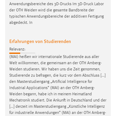
Zugriffsstatistik
abgedeckt. In
Cookie Laufzeit:
Max. 13 Monate
Erfahrungen von Studierenden
Relevanz:
MARKETING
(MAI) heißen wir internationale Studierende aus aller
Welt willkommen, die gemeinsam an der OTH
Amberg-
Marketing Cookies werden von Drittanbietern
Weiden
studieren. Wir haben uns die Zeit genommen,
verwendet, um personalisierte Werbung anzuzeigen.
Studierende zu befragen, die kurz vor dem Abschluss [...]
Sie tun dies, indem sie Besucher über Websites
den Masterstudiengang „Artificial Intelligence for
hinweg verfolgen.
Industrial Applications“ (MAI) an der OTH
Amberg-
Weiden
begann, habe ich in meinem Heimatland
Google Ads
Mechatronik studiert. Die Ankunft in Deutschland und der
Name:
[...] derzeit im Masterstudiengang „Künstliche Intelligenz
_gcl_au
für industrielle Anwendungen“ (MAI) an der OTH
Amberg-
Weiden
. Als internationale Studentin begann meine Reise
Anbieter:
sowohl mit Vorfreude als auch mit Herausforderungen
Google Ireland Limited