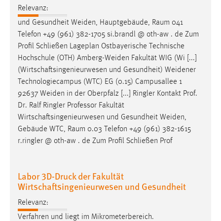
Profil Schließen Lageplan Ostbayerische Technische
Zweck:
Hochschule (OTH)
Amberg-Weiden
Fakultät WIG (Wi [...]
Dieser Cookie ist notwendig um sich an der Website
(Wirtschaftsingenieurwesen und Gesundheit)
Weidener
einloggen zu können.
Technologiecampus (WTC) EG (0.15) Campusallee 1
Cookie Laufzeit:
92637
Weiden
in der Oberpfalz [...] Ringler Kontakt Prof.
24 Stunden
Dr. Ralf Ringler Professor Fakultät
Wirtschaftsingenieurwesen und Gesundheit
Weiden
,
Gebäude WTC, Raum 0.03 Telefon +49 (961) 382-1615
STATISTIK
r.ringler @ oth-aw . de Zum Profil Schließen Prof
Statistik Cookies erfassen Informationen anonym.
Diese Informationen helfen uns zu verstehen, wie
Labor 3D-Druck der Fakultät
unsere Besucher unsere Website nutzen.
Wirtschaftsingenieurwesen und Gesundheit
Matomo
Relevanz:
Verfahren und liegt im Mikrometerbereich.
Name:
Anwendungsbereiche des 3D-Drucks Im 3D-Druck Labor
_pk_ref, _pk_cvar, _pk_id, _pk_ses
der OTH
Weiden
wird die gesamte Bandbreite der
Zweck:
typischen Anwendungsbereiche der additiven Fertigung