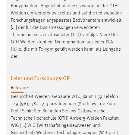
Cookie Laufzeit:
[...] der für die Dosismessungen verwendeten
1 Jahr
Thermolumineszenzdosimeter (TLD) verfolgt. Niere Der
OTH
Weiden
steht ein Nierenphantom aus einer PLA-
Performance
Hülle, die mit Tc-99m gefüllt werden kann, als Leihgabe
der
Name:
staticfilecache
Lehr- und Forschungs-OP
Zweck:
Für performante Seitenauslieferung wird in diesem Cookie
Relevanz:
gespeichert, ob man eingeloggt ist.
Gesundheit
Weiden
, Gebäude WTC, Raum 1.39 Telefon
+49 (961) 382-1713 m.wildenauer @ oth-aw . de Zum
Sprachpräferenz
Profil Schließen So finden Sie uns Ostbayerische
Technische Hochschule (OTH)
Amberg-Weiden
Fakultät
Name:
WIG [...] WIG (Wirtschaftsingenieurwesen und
site-language-preference
Gesundheit)
Weidener
Technologie-Campus (WTC0.21)
Zweck:
Campusallee 1 92637
Weiden
in der Oberpfalz [...]
Das Cookie speichert die gewählte Sprache der Website.
Einsatzmöglichkeiten von RFID Aktuelles Mehr Sicherheit
im OP-Saal – Messkampagne an der OTH
Amberg-Weiden
Cookie Laufzeit: