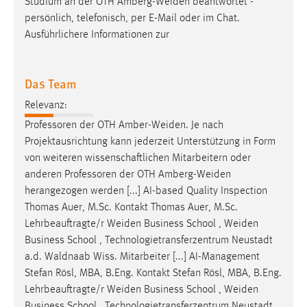
EXTERNE MEDIEN
Das Team
Um Inhalte von Videoplattformen und Social Media
Plattformen anzeigen zu können, werden von diesen
Relevanz:
externen Medien Cookies gesetzt.
Professoren der OTH
Amber-Weiden
. Je nach
Projektausrichtung kann jederzeit Unterstützung in Form
YouTube
von weiteren wissenschaftlichen Mitarbeitern oder
anderen Professoren der OTH
Amberg-Weiden
Vimeo
herangezogen werden [...] AI-based Quality Inspection
Thomas Auer, M.Sc. Kontakt Thomas Auer, M.Sc.
Lehrbeauftragte/r
Weiden
Business School ,
Weiden
Business School , Technologietransferzentrum Neustadt
a.d. Waldnaab Wiss. Mitarbeiter [...] AI-Management
Stefan Rösl, MBA, B.Eng. Kontakt Stefan Rösl, MBA, B.Eng.
Lehrbeauftragte/r
Weiden
Business School ,
Weiden
Business School , Technologietransferzentrum Neustadt
a.d. Waldnaab Seit 11/2022: Wi