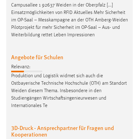
Pilotprojekt für mehr Sicherheit im OP-Saal – Aus- und
30 Tage
Weiterbildung rettet Leben Impressionen
Chat
Angebote für Schulen
Name:
MibewSessionID, MIBEW_UserID, mibew_locale, mibew-
Relevanz:
chat-frame-style-5e9dbeb1811c0446
Produktion und Logistik widmet sich auch die
Zweck:
Ostbayerische Technische Hochschule (OTH) am Standort
Wird benötigt um die Chatfunktion nutzen zu können.
Weiden
diesem Thema. Insbesondere in den
Studiengängen Wirtschaftsingenieurwesen und
Cookie Laufzeit:
Internationales Te
MibewSessionID, mibew-chat-frame-style-
5e9dbeb1811c0446 = Sitzungslaufzeit, mibew_locale = 3
Jahre, MIBEW_UserID = 1 Jahr
3D-Druck - Ansprechpartner für Fragen und
Kooperationen
Login
Relevanz:
Name:
und Gesundheit
Weiden
, Hauptgebäude, Raum 041
fe_user, be_user, be_lastLoginProvider
Telefon +49 (961) 382-1705 si.brandl @ oth-aw . de Zum