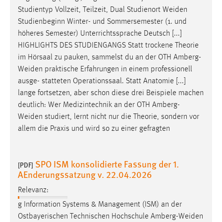
HIGHLIGHTS DES STUDIENGANGS Statt trockene Theorie
im Hörsaal zu pauken, sammelst du an der OTH
Amberg-
Weiden
praktische Erfahrungen in einem professionell
ausge- statteten Operationssaal. Statt Anatomie [...]
lange fortsetzen, aber schon diese drei Beispiele machen
deutlich: Wer Medizintechnik an der OTH
Amberg-
Weiden
studiert, lernt nicht nur die Theorie, sondern vor
allem die Praxis und wird so zu einer gefragten
SPO ISM konsolidierte Fassung der 1.
[PDF]
AEnderungssatzung v. 22.04.2026
Relevanz:
g Information Systems & Management (ISM) an der
Ostbayerischen Technischen Hochschule
Amberg-Weiden
vom 10.10.2024 (in der Fassung der 1. Änderungssatzung
vom 22.04.2026 (für diese [...] die Allgemeine Studien-
und Prüfungsordnung (ASPO) der Ostbayerischen