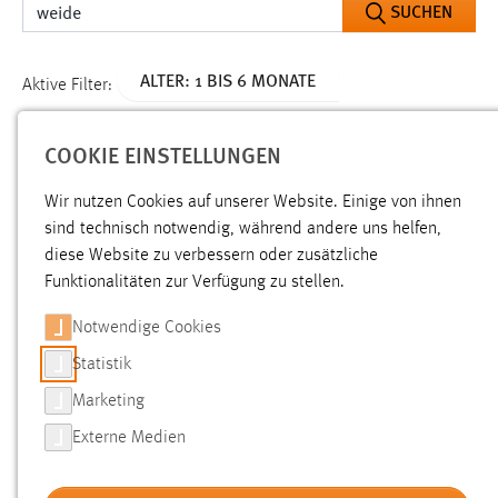
ALTER: 1 BIS 6 MONATE
Aktive Filter:
ALLE FILTER ENTFERNEN
COOKIE EINSTELLUNGEN
Gesucht nach "weide".
Es wurden 210 Ergebnisse gefunden.
Wir nutzen Cookies auf unserer Website. Einige von ihnen
Zeige Ergebnisse 51 bis 75 von 210.
sind technisch notwendig, während andere uns helfen,
diese Website zu verbessern oder zusätzliche
Funktionalitäten zur Verfügung zu stellen.
Ergebnisse pro Seite:
Notwendige Cookies
SORTIEREN NACH
Statistik
Marketing
Externe Medien
Teddybärenklinik 2026
Relevanz:
ALLE AUSWÄHLEN
und Gesundheit
Weiden
, Gebäude WTC, Raum 1.33
Telefon +49 (961) 382-1629 c.schmidkonz @ oth-aw . de
ABLEHNEN