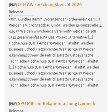
-Kfm. Günther Kamm 1.Vorsitzender Förderverein der OTH
Weiden
e.V. c/o Stadtbau GmbH
Weiden
Leibnizstraße 4,
92637
Weiden
www.foerderverein-oth-weiden.de
158
1312 Zusammenfassung Das Projekt „Alternative [...]
Hochschule (OTH)
Amberg-Weiden
Fakultät
Weiden
Business School Hetzenrichter Weg 15 92637
Weiden
q.kamran@oth-aw.de Patrick Baretto Ostbayerische
Technische Hochschule (OTH)
Amberg-Weiden
Fakultät
[...] Hochschule (OTH)
Amberg-Weiden
Fakultät
Weiden
Business School Hetzenrichter Weg 15 92637
Weiden
q.kamran@oth-aw.de Patrick Baretto Ostbayerische
Technische Hochschule (OTH)
Amberg-Weiden
Fakultät
SPO MIE mit Bekanntmachungsvermerk
[PDF]
Relevanz:
Ostbayerischen Technischen Hochschule
Amberg-Weiden
wurde am 25.03.2026 über das Internet durch