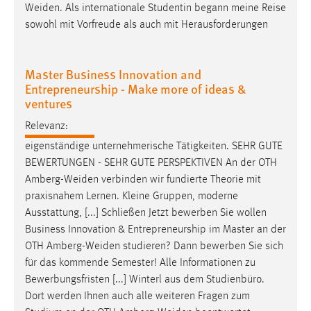
Zweck:
Master Business Innovation and
Conversion-Tracking
Entrepreneurship - Make more of ideas &
Cookie Laufzeit:
ventures
3 Monate
Relevanz:
eigenständige unternehmerische Tätigkeiten. SEHR GUTE
Facebook Pixel
BEWERTUNGEN - SEHR GUTE PERSPEKTIVEN An der OTH
Amberg-Weiden
verbinden wir fundierte Theorie mit
Name:
praxisnahem Lernen. Kleine Gruppen, moderne
_fbp
Ausstattung, [...] Schließen Jetzt bewerben Sie wollen
Anbieter:
Business Innovation & Entrepreneurship im Master an der
Facebook
OTH
Amberg-Weiden
studieren? Dann bewerben Sie sich
für das kommende Semester! Alle Informationen zu
Zweck:
Conversion-Tracking
Bewerbungsfristen [...] Winterl aus dem Studienbüro.
Dort werden Ihnen auch alle weiteren Fragen zum
Cookie Laufzeit:
Studium an der OTH
Amberg-Weiden
beantwortet -
3 Monate
persönlich, telefonisch, per E-Mail oder im Chat.
Ausführlichere Informationen zur