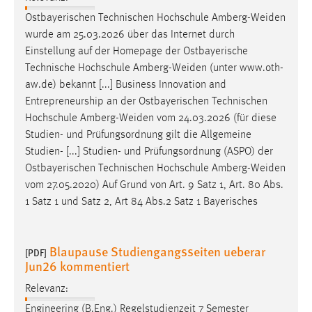
Einstellung auf der Homepage der Ostbayerische
Technische Hochschule
Amberg-Weiden
(unter www.oth-
aw.de) bekannt [...] Business Innovation and
Entrepreneurship an der Ostbayerischen Technischen
Hochschule
Amberg-Weiden
vom 24.03.2026 (für diese
Studien- und Prüfungsordnung gilt die Allgemeine
Studien- [...] Studien- und Prüfungsordnung (ASPO) der
Ostbayerischen Technischen Hochschule
Amberg-Weiden
vom 27.05.2020) Auf Grund von Art. 9 Satz 1, Art. 80 Abs.
1 Satz 1 und Satz 2, Art 84 Abs.2 Satz 1 Bayerisches
Blaupause Studiengangsseiten ueberar
[PDF]
Jun26 kommentiert
Relevanz:
Engineering (B.Eng.) Regelstudienzeit 7 Semester
Studientyp Vollzeit, Teilzeit, Dual Studienort
Weiden
Studienbeginn Winter- und Sommersemester (1. und
höheres Semester) Unterrichtssprache Deutsch [...]