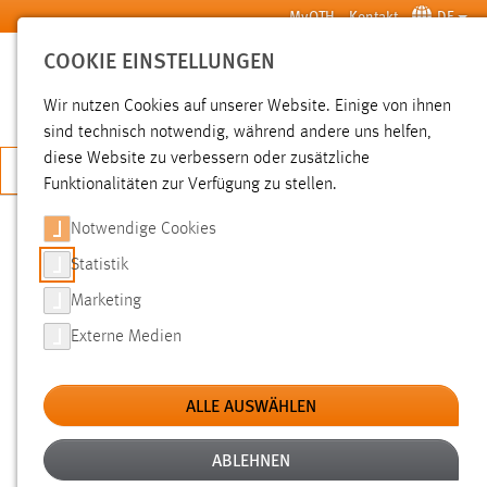
Zum Hauptinhalt springen
MyOTH
Kontakt
DE
COOKIE EINSTELLUNGEN
SUCHE
Wir nutzen Cookies auf unserer Website. Einige von ihnen
sind technisch notwendig, während andere uns helfen,
diese Website zu verbessern oder zusätzliche
JETZT BEWERBEN
Funktionalitäten zur Verfügung zu stellen.
Notwendige Cookies
SUCHE
Statistik
Marketing
FILTER
Externe Medien
Typ
ALLE AUSWÄHLEN
Erstellungsdatum
ABLEHNEN