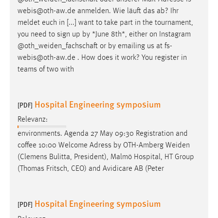
Conversion-Tracking
webis@oth-aw.de anmelden. Wie läuft das ab? Ihr
meldet euch in [...] want to take part in the tournament,
Cookie Laufzeit:
you need to sign up by *June 8th*, either on Instagram
3 Monate
@
oth_weiden_fachschaft
or by emailing us at fs-
webis@oth-aw.de . How does it work? You register in
Facebook Pixel
teams of two with
Name:
_fbp
Hospital Engineering symposium
[PDF]
Anbieter:
Relevanz:
Facebook
environments. Agenda 27 May 09:30 Registration and
Zweck:
coffee 10:00 Welcome Adress by OTH-Amberg
Weiden
Conversion-Tracking
(Clemens Bulitta, President), Malmö Hospital, HT Group
(Thomas Fritsch, CEO) and Avidicare AB (Peter
Cookie Laufzeit:
3 Monate
Hospital Engineering symposium
[PDF]