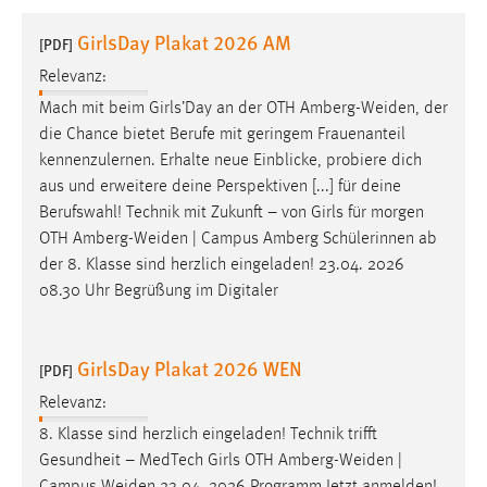
1 Jahr
GirlsDay Plakat 2026 AM
[PDF]
Relevanz:
Performance
Mach mit beim Girls’Day an der OTH
Amberg-Weiden
, der
Name:
die Chance bietet Berufe mit geringem Frauenanteil
staticfilecache
kennenzulernen. Erhalte neue Einblicke, probiere dich
aus und erweitere deine Perspektiven [...] für deine
Zweck:
Berufswahl! Technik mit Zukunft – von Girls für morgen
Für performante Seitenauslieferung wird in diesem Cookie
gespeichert, ob man eingeloggt ist.
OTH
Amberg-Weiden
| Campus Amberg Schülerinnen ab
der 8. Klasse sind herzlich eingeladen! 23.04. 2026
08.30 Uhr Begrüßung im Digitaler
Sprachpräferenz
Name:
GirlsDay Plakat 2026 WEN
site-language-preference
[PDF]
Relevanz:
Zweck:
Das Cookie speichert die gewählte Sprache der Website.
8. Klasse sind herzlich eingeladen! Technik trifft
Gesundheit – MedTech Girls OTH
Amberg-Weiden
|
Cookie Laufzeit: