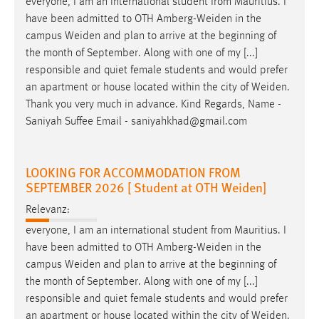
everyone, I am an international student from Mauritius. I
have been admitted to OTH
Amberg-Weiden
in the
campus
Weiden
and plan to arrive at the beginning of
the month of September. Along with one of my [...]
responsible and quiet female students and would prefer
an apartment or house located within the city of
Weiden
.
Thank you very much in advance. Kind Regards, Name -
Saniyah Suffee Email - saniyahkhad@gmail.com
LOOKING FOR ACCOMMODATION FROM
SEPTEMBER 2026 [ Student at OTH Weiden]
Relevanz:
everyone, I am an international student from Mauritius. I
have been admitted to OTH
Amberg-Weiden
in the
campus
Weiden
and plan to arrive at the beginning of
the month of September. Along with one of my [...]
responsible and quiet female students and would prefer
an apartment or house located within the city of
Weiden
.