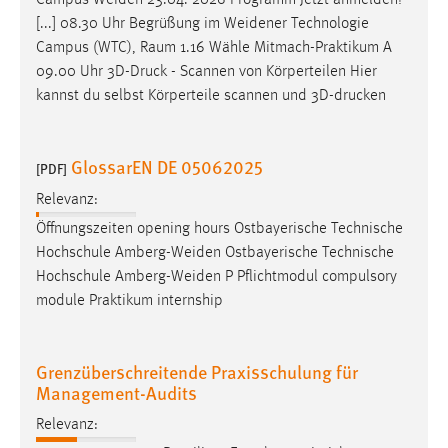
Campus
Weiden
23.04. 2026 Programm Jetzt anmelden!
30 Tage
[...] 08.30 Uhr Begrüßung im
Weidener
Technologie
Campus (WTC), Raum 1.16 Wähle Mitmach-Praktikum A
Chat
09.00 Uhr 3D-Druck - Scannen von Körperteilen Hier
kannst du selbst Körperteile scannen und 3D-drucken
Name:
MibewSessionID, MIBEW_UserID, mibew_locale, mibew-
chat-frame-style-5e9dbeb1811c0446
GlossarEN DE 05062025
[PDF]
Zweck:
Relevanz:
Wird benötigt um die Chatfunktion nutzen zu können.
Öffnungszeiten opening hours Ostbayerische Technische
Cookie Laufzeit:
Hochschule
Amberg-Weiden
Ostbayerische Technische
MibewSessionID, mibew-chat-frame-style-
Hochschule
Amberg-Weiden
P Pflichtmodul compulsory
5e9dbeb1811c0446 = Sitzungslaufzeit, mibew_locale = 3
module Praktikum internship
Jahre, MIBEW_UserID = 1 Jahr
Login
Grenzüberschreitende Praxisschulung für
Management-Audits
Name:
Relevanz:
fe_user, be_user, be_lastLoginProvider