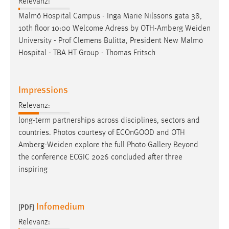
Relevanz:
EXTERNE MEDIEN
Malmö Hospital Campus - Inga Marie Nilssons gata 38,
Um Inhalte von Videoplattformen und Social Media
10th floor 10:00 Welcome Adress by OTH-Amberg
Weiden
Plattformen anzeigen zu können, werden von diesen
University - Prof Clemens Bulitta, President New Malmö
externen Medien Cookies gesetzt.
Hospital - TBA HT Group - Thomas Fritsch
YouTube
Impressions
Vimeo
Relevanz:
long-term partnerships across disciplines, sectors and
countries. Photos courtesy of ECOnGOOD and OTH
Amberg-Weiden
explore the full Photo Gallery Beyond
the conference ECGIC 2026 concluded after three
inspiring
Infomedium
[PDF]
Relevanz: