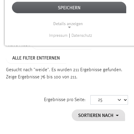
SPEICHERN
Alter
Details anzeigen
SUCHEN
Impressum
|
Datenschutz
NOTWENDIGE COOKIES
ALTER: 1 BIS 6 MONATE
Aktive Filter:
Notwendige Cookies ermöglichen grundlegende
ALLE FILTER ENTFERNEN
Funktionen und sind für die einwandfreie Funktion der
Website erforderlich.
Gesucht nach "weide".
Es wurden 211 Ergebnisse gefunden.
Zeige Ergebnisse 76 bis 100 von 211.
Einverständnis
Name:
cookie_consent
Ergebnisse pro Seite:
Zweck:
SORTIEREN NACH
Dieser Cookie speichert die ausgewählten Einverständnis-
Optionen des Benutzers
Cookie Laufzeit: