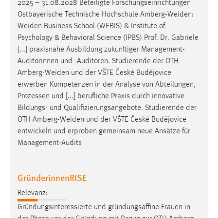
2025 – 31.08.2028 Beteiligte Forschungseinrichtungen
Zweck:
Ostbayerische Technische Hochschule
Amberg-Weiden
:
Dieser Cookie ist notwendig um sich an der Website
Weiden
Business School (WEBIS) & Institute of
einloggen zu können.
Psychology & Behavioral Science (IPBS) Prof. Dr. Gabriele
Cookie Laufzeit:
[...] praxisnahe Ausbildung zukünftiger Management-
24 Stunden
Auditorinnen und -Auditoren. Studierende der OTH
Amberg-Weiden
und der VŠTE České Budějovice
erwerben Kompetenzen in der Analyse von Abteilungen,
STATISTIK
Prozessen und [...] berufliche Praxis durch innovative
Bildungs- und Qualifizierungsangebote. Studierende der
Statistik Cookies erfassen Informationen anonym.
OTH
Amberg-Weiden
und der VŠTE České Budějovice
Diese Informationen helfen uns zu verstehen, wie
entwickeln und erproben gemeinsam neue Ansätze für
unsere Besucher unsere Website nutzen.
Management-Audits
Matomo
GründerinnenRISE
Name:
_pk_ref, _pk_cvar, _pk_id, _pk_ses
Relevanz:
Zweck:
Gründungsinteressierte und gründungsaffine Frauen in
Zugriffsstatistik