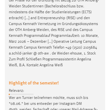
der Phase vor der Gründung mit Bezug zur OTH
Amberg-
Weiden
Studentinnen (Bachelorabschluss bzw.
Cookie Laufzeit:
mindestens die Hälfte der Studienleistungen (ECTS)
Max. 13 Monate
erbracht) [...] and Entrepreneurship (RISE) und den
Campus Kemnath Vernetzung im Gründungsökosystems
der OTH
Amberg-Weiden
, des RISE und des Campus
MARKETING
Kemnath Programmablauf Programmlaufzeit: 10 Monate,
Marketing Cookies werden von Drittanbietern
März 2026 – Dezember [...] Operative Leitung Campus
verwendet, um personalisierte Werbung anzuzeigen.
Kemnath Campus Kemnath Telefon +49 (1520) 2105684
Sie tun dies, indem sie Besucher über Websites
a.schild-janker @ oth-aw . de
Weiden
ehouse, 1. Stock
hinweg verfolgen.
Zum Profil Schließen Programmassistentin Angelina
Weiß, B.A. Kontakt Angelina Weiß
Google Ads
Name:
Highlight of the semester!
_gcl_au
Relevanz:
Anbieter:
Wer am Turnier teilnehmen möchte, muss sich bis
Google Ireland Limited
*08.06.* bei uns entweder per Instagram DM
Zweck:
@
oth_weiden_fachschaft
oder unserer Mail-Adresse fs-