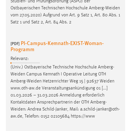
Studien- und Prüfungsordnung (ASPO) der
Conversion-Tracking
Ostbayerischen Technischen Hochschule
Amberg-Weiden
vom 27.05.2020) Aufgrund von Art. 9 Satz 1, Art. 80 Abs. 1
Cookie Laufzeit:
Satz 1 und Satz 2, Art. 84 Abs. 2
3 Monate
Facebook Pixel
PI-Campus-Kemnath-EXIST-Woman-
[PDF]
Programm
Name:
_fbp
Relevanz:
(Univ.) Ostbayerische Technische Hochschule
Amberg-
Anbieter:
Weiden
Campus Kemnath I Operative Leitung OTH
Facebook
Amberg-Weiden
Hetzenrichter Weg 15 | 92637
Weiden
Zweck:
www.oth-aw.de Veranstaltungsankündigung 01 [...]
Conversion-Tracking
01.03.2026 – 31.03.2026 Anmeldung erforderlich
Kontaktdaten Ansprechpartnerin der OTH
Amberg-
Cookie Laufzeit:
Weiden
: Andrea Schild-Janker, Mail: a.schild-janker@oth-
3 Monate
aw.de, Telefon: 0152 02105684 https://www