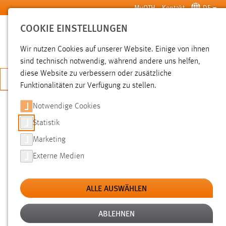
Zum Hauptinhalt springen
MyOTH
Kontakt
DE
COOKIE EINSTELLUNGEN
SUCHE
Wir nutzen Cookies auf unserer Website. Einige von ihnen
sind technisch notwendig, während andere uns helfen,
diese Website zu verbessern oder zusätzliche
JETZT BEWERBEN
Funktionalitäten zur Verfügung zu stellen.
Notwendige Cookies
SUCHE
Statistik
Marketing
FILTER
Externe Medien
Typ
ALLE AUSWÄHLEN
Erstellungsdatum
ABLEHNEN