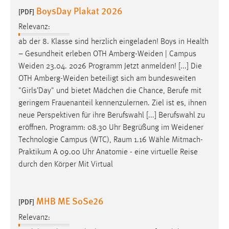
EXTERNE MEDIEN
BoysDay Plakat 2026
[PDF]
Um Inhalte von Videoplattformen und Social Media
Relevanz:
Plattformen anzeigen zu können, werden von diesen
ab der 8. Klasse sind herzlich eingeladen! Boys in Health
externen Medien Cookies gesetzt.
– Gesundheit erleben OTH
Amberg-Weiden
| Campus
Weiden
23.04. 2026 Programm Jetzt anmelden! [...] Die
YouTube
OTH
Amberg-Weiden
beteiligt sich am bundesweiten
"Girls’Day" und bietet Mädchen die Chance, Berufe mit
Vimeo
geringem Frauenanteil kennenzulernen. Ziel ist es, ihnen
neue Perspektiven für ihre Berufswahl [...] Berufswahl zu
eröffnen. Programm: 08.30 Uhr Begrüßung im
Weidener
Technologie Campus (WTC), Raum 1.16 Wähle Mitmach-
Praktikum A 09.00 Uhr Anatomie - eine virtuelle Reise
durch den Körper Mit Virtual
MHB ME SoSe26
[PDF]
Relevanz: