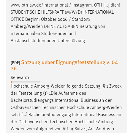
Zweck:
www.oth-aw.de/international / Instagram: OTH [...] dich!
Dieser Cookie ist notwendig um sich an der Website
STUDENTISCHE HILFSKRAFT (M/W/D) INTERNATIONAL
einloggen zu können.
OFFICE Beginn: Oktober 2026 / Standort:
Amberg/Weiden
DEINE AUFGABEN Beratung von
Cookie Laufzeit:
internationalen Studierenden und
24 Stunden
Austauschstudierenden Unterstützung
STATISTIK
Satzung ueber Eignungsfeststellung v. 04
[PDF]
26
Statistik Cookies erfassen Informationen anonym.
Diese Informationen helfen uns zu verstehen, wie
Relevanz:
unsere Besucher unsere Website nutzen.
Hochschule
Amberg-Weiden
folgende Satzung: § 1 Zweck
der Feststellung (1) 1Die Aufnahme des
Matomo
Bachelorstudiengangs International Business an der
Ostbayerischen Technischen Hochschule
Amberg-Weiden
Name:
setzt [...] Bachelor-Studiengang International Business an
_pk_ref, _pk_cvar, _pk_id, _pk_ses
der Ostbayerischen Technischen Hochschule
Amberg-
Zweck:
Weiden
vom Aufgrund von Art. 9 Satz 1, Art. 80 Abs. 1
Zugriffsstatistik