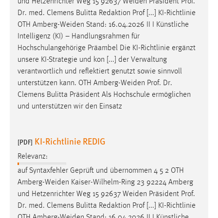
und Hetzenrichter Weg 15 92637
Weiden
Präsident Prof.
Dr. med. Clemens Bulitta Redaktion Prof [...] KI-Richtlinie
OTH
Amberg-Weiden
Stand: 16.04.2026 II I Künstliche
Intelligenz (KI) – Handlungsrahmen für
Hochschulangehörige Präambel Die KI-Richtlinie ergänzt
unsere KI-Strategie und kon [...] der Verwaltung
verantwortlich und reflektiert genutzt sowie sinnvoll
unterstützen kann. OTH
Amberg-Weiden
Prof. Dr.
Clemens Bulitta Präsident Als Hochschule ermöglichen
und unterstützen wir den Einsatz
KI-Richtlinie REDIG
[PDF]
Relevanz:
auf Syntaxfehler Geprüft und übernommen 4 5 2 OTH
Amberg-Weiden
Kaiser-Wilhelm-Ring 23 92224 Amberg
und Hetzenrichter Weg 15 92637
Weiden
Präsident Prof.
Dr. med. Clemens Bulitta Redaktion Prof [...] KI-Richtlinie
OTH
Amberg-Weiden
Stand: 16.04.2026 II I Künstliche