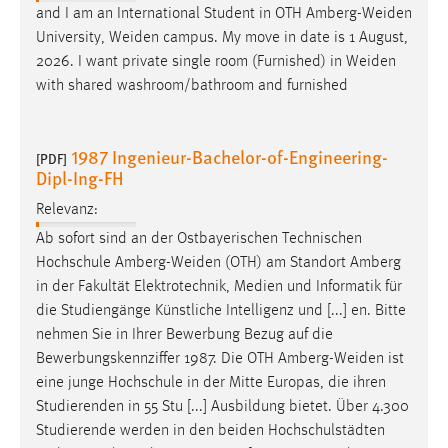
and I am an International Student in OTH
Amberg-Weiden
University,
Weiden
campus. My move in date is 1 August,
2026. I want private single room (Furnished) in
Weiden
with shared washroom/bathroom and furnished
1987 Ingenieur-Bachelor-of-Engineering-
[PDF]
Dipl-Ing-FH
Relevanz:
Ab sofort sind an der Ostbayerischen Technischen
Hochschule
Amberg-Weiden
(OTH) am Standort Amberg
in der Fakultät Elektrotechnik, Medien und Informatik für
die Studiengänge Künstliche Intelligenz und [...] en. Bitte
nehmen Sie in Ihrer Bewerbung Bezug auf die
Bewerbungskennziffer 1987. Die OTH
Amberg-Weiden
ist
eine junge Hochschule in der Mitte Europas, die ihren
Studierenden in 55 Stu [...] Ausbildung bietet. Über 4.300
Studierende werden in den beiden Hochschulstädten