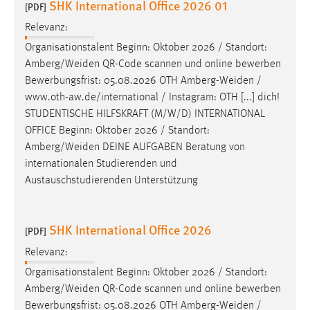
SHK International Office 2026 01
30 Tage
[PDF]
Relevanz:
Chat
Organisationstalent Beginn: Oktober 2026 / Standort:
Amberg/Weiden
QR-Code scannen und online bewerben
Name:
Bewerbungsfrist: 05.08.2026 OTH
Amberg-Weiden
/
MibewSessionID, MIBEW_UserID, mibew_locale, mibew-
www.oth-aw.de/international / Instagram: OTH [...] dich!
chat-frame-style-5e9dbeb1811c0446
STUDENTISCHE HILFSKRAFT (M/W/D) INTERNATIONAL
Zweck:
OFFICE Beginn: Oktober 2026 / Standort:
Wird benötigt um die Chatfunktion nutzen zu können.
Amberg/Weiden
DEINE AUFGABEN Beratung von
internationalen Studierenden und
Cookie Laufzeit:
Austauschstudierenden Unterstützung
MibewSessionID, mibew-chat-frame-style-
5e9dbeb1811c0446 = Sitzungslaufzeit, mibew_locale = 3
Jahre, MIBEW_UserID = 1 Jahr
SHK International Office 2026
[PDF]
Login
Relevanz:
Organisationstalent Beginn: Oktober 2026 / Standort:
Name:
Amberg/Weiden
QR-Code scannen und online bewerben
fe_user, be_user, be_lastLoginProvider
Bewerbungsfrist: 05.08.2026 OTH
Amberg-Weiden
/