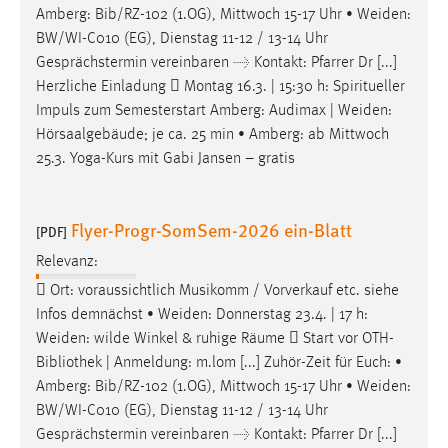
Amberg: Bib/RZ-102 (1.OG), Mittwoch 15-17 Uhr •
Weiden
:
BW/WI-C010 (EG), Dienstag 11-12 / 13-14 Uhr
Gesprächstermin vereinbaren → Kontakt: Pfarrer Dr [...]
Herzliche Einladung  Montag 16.3. | 15:30 h: Spiritueller
Impuls zum Semesterstart Amberg: Audimax |
Weiden
:
Hörsaalgebäude; je ca. 25 min • Amberg: ab Mittwoch
25.3. Yoga-Kurs mit Gabi Jansen – gratis
Flyer-Progr-SomSem-2026 ein-Blatt
[PDF]
Relevanz:
 Ort: voraussichtlich Musikomm / Vorverkauf etc. siehe
Infos demnächst •
Weiden
: Donnerstag 23.4. | 17 h:
Weiden
: wilde Winkel & ruhige Räume  Start vor OTH-
Bibliothek | Anmeldung: m.lom [...] Zuhör-Zeit für Euch: •
Amberg: Bib/RZ-102 (1.OG), Mittwoch 15-17 Uhr •
Weiden
:
BW/WI-C010 (EG), Dienstag 11-12 / 13-14 Uhr
Gesprächstermin vereinbaren → Kontakt: Pfarrer Dr [...]