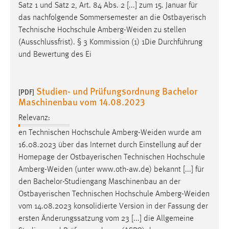
Satz 1 und Satz 2, Art. 84 Abs. 2 [...] zum 15. Januar für
Cookie Laufzeit:
das nachfolgende Sommersemester an die Ostbayerisch
Max. 13 Monate
Technische Hochschule
Amberg-Weiden
zu stellen
(Ausschlussfrist). § 3 Kommission (1) 1Die Durchführung
und Bewertung des Ei
MARKETING
Marketing Cookies werden von Drittanbietern
Studien- und Prüfungsordnung Bachelor
[PDF]
verwendet, um personalisierte Werbung anzuzeigen.
Maschinenbau vom 14.08.2023
Sie tun dies, indem sie Besucher über Websites
Relevanz:
hinweg verfolgen.
en Technischen Hochschule
Amberg-Weiden
wurde am
16.08.2023 über das Internet durch Einstellung auf der
Google Ads
Homepage der Ostbayerischen Technischen Hochschule
Name:
Amberg-Weiden
(unter www.oth-aw.de) bekannt [...] für
_gcl_au
den Bachelor-Studiengang Maschinenbau an der
Ostbayerischen Technischen Hochschule
Amberg-Weiden
Anbieter:
vom 14.08.2023 konsolidierte Version in der Fassung der
Google Ireland Limited
ersten Änderungssatzung vom 23 [...] die Allgemeine
Zweck: