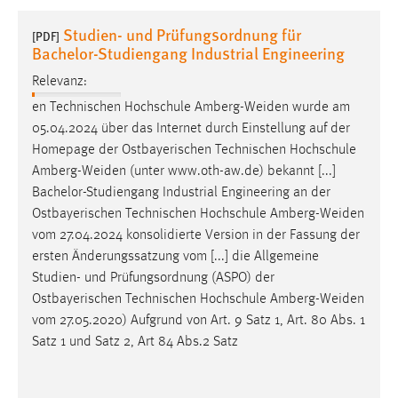
1 Jahr
Studien- und Prüfungsordnung für
[PDF]
Bachelor-Studiengang Industrial Engineering
Performance
Relevanz:
Name:
en Technischen Hochschule
Amberg-Weiden
wurde am
staticfilecache
05.04.2024 über das Internet durch Einstellung auf der
Homepage der Ostbayerischen Technischen Hochschule
Zweck:
Amberg-Weiden
(unter www.oth-aw.de) bekannt [...]
Für performante Seitenauslieferung wird in diesem Cookie
Bachelor-Studiengang Industrial Engineering an der
gespeichert, ob man eingeloggt ist.
Ostbayerischen Technischen Hochschule
Amberg-Weiden
vom 27.04.2024 konsolidierte Version in der Fassung der
Sprachpräferenz
ersten Änderungssatzung vom [...] die Allgemeine
Studien- und Prüfungsordnung (ASPO) der
Name:
Ostbayerischen Technischen Hochschule
Amberg-Weiden
site-language-preference
vom 27.05.2020) Aufgrund von Art. 9 Satz 1, Art. 80 Abs. 1
Zweck:
Satz 1 und Satz 2, Art 84 Abs.2 Satz
Das Cookie speichert die gewählte Sprache der Website.
Cookie Laufzeit: