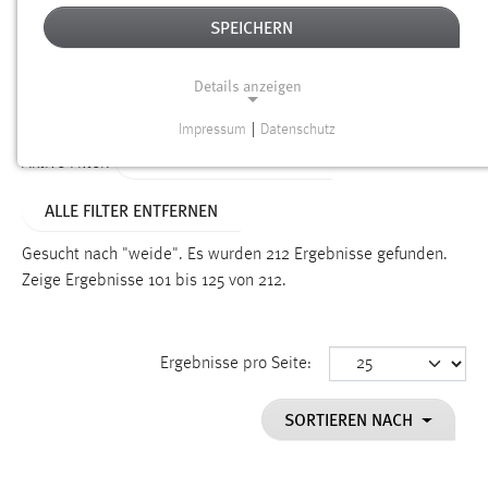
SPEICHERN
Alter
Details anzeigen
SUCHEN
Impressum
|
Datenschutz
NOTWENDIGE COOKIES
ALTER: 1 BIS 6 MONATE
Aktive Filter:
Notwendige Cookies ermöglichen grundlegende
ALLE FILTER ENTFERNEN
Funktionen und sind für die einwandfreie Funktion der
Website erforderlich.
Gesucht nach "weide".
Es wurden 212 Ergebnisse gefunden.
Zeige Ergebnisse 101 bis 125 von 212.
Einverständnis
Name:
cookie_consent
Ergebnisse pro Seite:
Zweck:
SORTIEREN NACH
Dieser Cookie speichert die ausgewählten Einverständnis-
Optionen des Benutzers
Cookie Laufzeit: