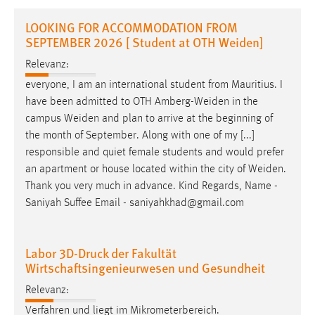
1 Jahr
LOOKING FOR ACCOMMODATION FROM
SEPTEMBER 2026 [ Student at OTH Weiden]
Performance
Relevanz:
Name:
everyone, I am an international student from Mauritius. I
staticfilecache
have been admitted to OTH
Amberg-Weiden
in the
campus
Weiden
and plan to arrive at the beginning of
Zweck:
the month of September. Along with one of my [...]
Für performante Seitenauslieferung wird in diesem Cookie
responsible and quiet female students and would prefer
gespeichert, ob man eingeloggt ist.
an apartment or house located within the city of
Weiden
.
Thank you very much in advance. Kind Regards, Name -
Sprachpräferenz
Saniyah Suffee Email - saniyahkhad@gmail.com
Name:
site-language-preference
Labor 3D-Druck der Fakultät
Zweck:
Wirtschaftsingenieurwesen und Gesundheit
Das Cookie speichert die gewählte Sprache der Website.
Relevanz:
Cookie Laufzeit:
Verfahren und liegt im Mikrometerbereich.