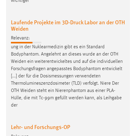
wichtiger
Cookie Laufzeit:
Max. 13 Monate
Laufende Projekte im 3D-Druck Labor an der OTH
Weiden
Relevanz:
MARKETING
ung in der Nuklearmedizin gibt es ein Standard
Marketing Cookies werden von Drittanbietern
Bodyphantom. Angelehnt an dieses wurde an der OTH
verwendet, um personalisierte Werbung anzuzeigen.
Weiden
ein weiterentwickeltes und auf die individuellen
Sie tun dies, indem sie Besucher über Websites
Forschungsfragen angepasstes Bodyphantom entwickelt
hinweg verfolgen.
[...] der für die Dosismessungen verwendeten
Thermolumineszenzdosimeter (TLD) verfolgt. Niere Der
Google Ads
OTH
Weiden
steht ein Nierenphantom aus einer PLA-
Hülle, die mit Tc-99m gefüllt werden kann, als Leihgabe
Name:
der
_gcl_au
Anbieter:
Google Ireland Limited
Lehr- und Forschungs-OP
Zweck: