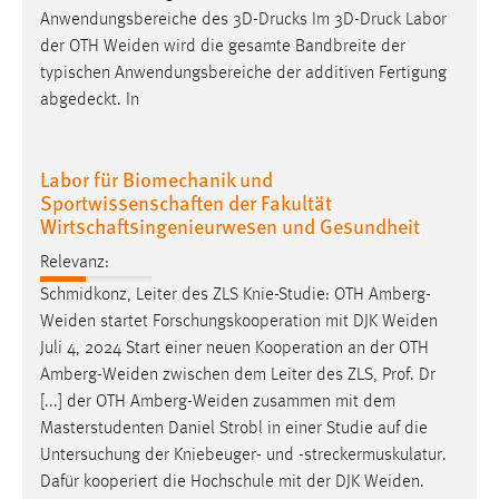
30 Tage
Anwendungsbereiche des 3D-Drucks Im 3D-Druck Labor
der OTH
Weiden
wird die gesamte Bandbreite der
Chat
typischen Anwendungsbereiche der additiven Fertigung
abgedeckt. In
Name:
MibewSessionID, MIBEW_UserID, mibew_locale, mibew-
chat-frame-style-5e9dbeb1811c0446
Labor für Biomechanik und
Sportwissenschaften der Fakultät
Zweck:
Wirtschaftsingenieurwesen und Gesundheit
Wird benötigt um die Chatfunktion nutzen zu können.
Relevanz:
Cookie Laufzeit:
Schmidkonz, Leiter des ZLS Knie-Studie: OTH
Amberg-
MibewSessionID, mibew-chat-frame-style-
5e9dbeb1811c0446 = Sitzungslaufzeit, mibew_locale = 3
Weiden
startet Forschungskooperation mit DJK
Weiden
Jahre, MIBEW_UserID = 1 Jahr
Juli 4, 2024 Start einer neuen Kooperation an der OTH
Amberg-Weiden
zwischen dem Leiter des ZLS, Prof. Dr
[...] der OTH
Amberg-Weiden
zusammen mit dem
Login
Masterstudenten Daniel Strobl in einer Studie auf die
Name:
Untersuchung der Kniebeuger- und -streckermuskulatur.
fe_user, be_user, be_lastLoginProvider
Dafür kooperiert die Hochschule mit der DJK
Weiden
.