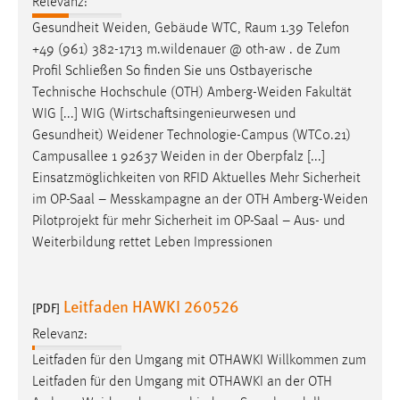
Relevanz:
Conversion-Tracking
Gesundheit
Weiden
, Gebäude WTC, Raum 1.39 Telefon
+49 (961) 382-1713 m.wildenauer @ oth-aw . de Zum
Cookie Laufzeit:
Profil Schließen So finden Sie uns Ostbayerische
3 Monate
Technische Hochschule (OTH)
Amberg-Weiden
Fakultät
WIG [...] WIG (Wirtschaftsingenieurwesen und
Facebook Pixel
Gesundheit)
Weidener
Technologie-Campus (WTC0.21)
Campusallee 1 92637
Weiden
in der Oberpfalz [...]
Name:
Einsatzmöglichkeiten von RFID Aktuelles Mehr Sicherheit
_fbp
im OP-Saal – Messkampagne an der OTH
Amberg-Weiden
Anbieter:
Pilotprojekt für mehr Sicherheit im OP-Saal – Aus- und
Facebook
Weiterbildung rettet Leben Impressionen
Zweck:
Conversion-Tracking
Leitfaden HAWKI 260526
[PDF]
Cookie Laufzeit:
Relevanz:
3 Monate
Leitfaden für den Umgang mit OTHAWKI Willkommen zum
Leitfaden für den Umgang mit OTHAWKI an der OTH