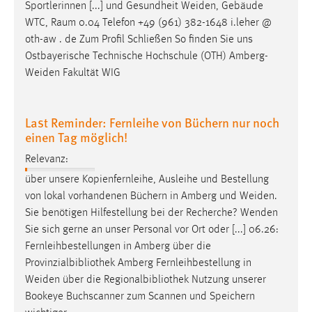
Sportlerinnen [...] und Gesundheit
Weiden
, Gebäude
Zweck:
WTC, Raum 0.04 Telefon +49 (961) 382-1648 i.leher @
Dieser Cookie ist notwendig um sich an der Website
oth-aw . de Zum Profil Schließen So finden Sie uns
einloggen zu können.
Ostbayerische Technische Hochschule (OTH)
Amberg-
Cookie Laufzeit:
Weiden
Fakultät WIG
24 Stunden
Last Reminder: Fernleihe von Büchern nur noch
einen Tag möglich!
STATISTIK
Relevanz:
Statistik Cookies erfassen Informationen anonym.
Diese Informationen helfen uns zu verstehen, wie
über unsere Kopienfernleihe, Ausleihe und Bestellung
unsere Besucher unsere Website nutzen.
von lokal vorhandenen Büchern in Amberg und
Weiden
.
Sie benötigen Hilfestellung bei der Recherche? Wenden
Matomo
Sie sich gerne an unser Personal vor Ort oder [...] 06.26:
Fernleihbestellungen in Amberg über die
Name:
Provinzialbibliothek Amberg Fernleihbestellung in
_pk_ref, _pk_cvar, _pk_id, _pk_ses
Weiden
über die Regionalbibliothek Nutzung unserer
Zweck:
Bookeye Buchscanner zum Scannen und Speichern
Zugriffsstatistik