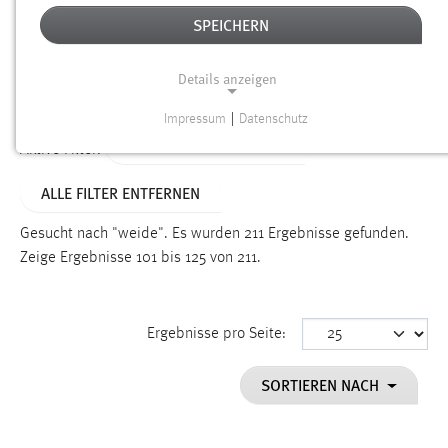
SPEICHERN
Alter
Details anzeigen
SUCHEN
Impressum
|
Datenschutz
NOTWENDIGE COOKIES
ALTER: 1 BIS 6 MONATE
Aktive Filter:
Notwendige Cookies ermöglichen grundlegende
ALLE FILTER ENTFERNEN
Funktionen und sind für die einwandfreie Funktion der
Website erforderlich.
Gesucht nach "weide".
Es wurden 211 Ergebnisse gefunden.
Zeige Ergebnisse 101 bis 125 von 211.
Einverständnis
Name:
cookie_consent
Ergebnisse pro Seite:
Zweck:
SORTIEREN NACH
Dieser Cookie speichert die ausgewählten Einverständnis-
Optionen des Benutzers
Cookie Laufzeit: