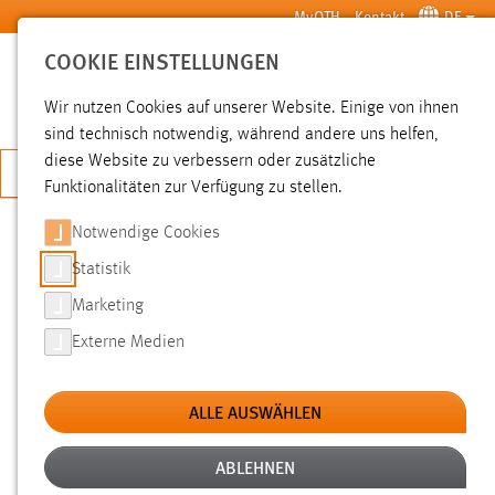
Zum Hauptinhalt springen
MyOTH
Kontakt
DE
COOKIE EINSTELLUNGEN
SUCHE
Wir nutzen Cookies auf unserer Website. Einige von ihnen
sind technisch notwendig, während andere uns helfen,
diese Website zu verbessern oder zusätzliche
JETZT BEWERBEN
Funktionalitäten zur Verfügung zu stellen.
Notwendige Cookies
SUCHE
Statistik
Marketing
FILTER
Externe Medien
Typ
ALLE AUSWÄHLEN
Erstellungsdatum
ABLEHNEN