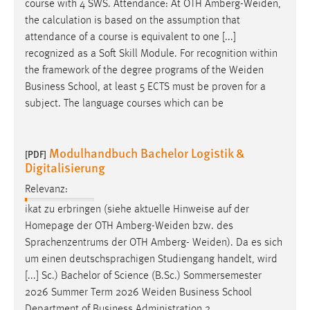
course with 4 SWS. Attendance: At OTH
Amberg-Weiden
,
the calculation is based on the assumption that
attendance of a course is equivalent to one [...]
recognized as a Soft Skill Module. For recognition within
the framework of the degree programs of the
Weiden
Business School, at least 5 ECTS must be proven for a
subject. The language courses which can be
Modulhandbuch Bachelor Logistik &
[PDF]
Digitalisierung
Relevanz:
ikat zu erbringen (siehe aktuelle Hinweise auf der
Homepage der OTH
Amberg-Weiden
bzw. des
Sprachenzentrums der OTH Amberg-
Weiden
). Da es sich
um einen deutschsprachigen Studiengang handelt, wird
[...] Sc.) Bachelor of Science (B.Sc.) Sommersemester
2026 Summer Term 2026
Weiden
Business School
Department of Business Administration 2