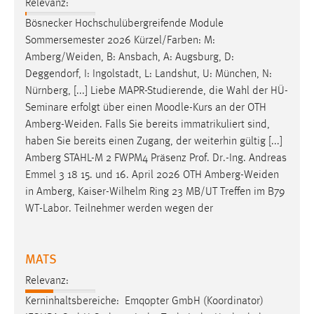
Relevanz:
Bösnecker Hochschulübergreifende Module
Sommersemester 2026 Kürzel/Farben: M:
Amberg/Weiden
, B: Ansbach, A: Augsburg, D:
Deggendorf, I: Ingolstadt, L: Landshut, U: München, N:
Nürnberg, [...] Liebe MAPR-Studierende, die Wahl der HÜ-
Seminare erfolgt über einen Moodle-Kurs an der OTH
Amberg-Weiden
. Falls Sie bereits immatrikuliert sind,
haben Sie bereits einen Zugang, der weiterhin gültig [...]
Amberg STAHL-M 2 FWPM4 Präsenz Prof. Dr.-Ing. Andreas
Emmel 3 18 15. und 16. April 2026 OTH
Amberg-Weiden
in Amberg, Kaiser-Wilhelm Ring 23 MB/UT Treffen im B79
WT-Labor. Teilnehmer werden wegen der
MATS
Relevanz:
Kerninhaltsbereiche: ​ Emqopter GmbH (Koordinator)