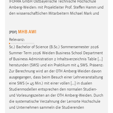
IFOHRA GmbH Ostbayerische Technische Hochschule
Amberg-Weiden
: mit Projektleiter Prof. Steffen Hamm und
den wissenschaftlichen Mitarbeitern Michael Mark und
MHB AWI
[PDF]
Relevanz:
Sc.) Bachelor of Science (B.Sc.) Sommersemester 2026
Summer Term 2026
Weiden
Business School Department
of Business Administration 2 Inhaltsverzeichnis Table [...]
henstunden (SWS) und ein Praktikum mit 4 SWS. Präsenz:
Zur Berechnung wird an der OTH
Amberg-Weiden
davon
ausgegangen, dass beim Besuch einer Lehrveranstaltung
eine SWS (= 45 Min.) mit einer vollen [...] in dualen
Studienmodellen entsprechen den normalen Studien-
und Vorlesungszeiten an der OTH
Amberg-Weiden
. Durch
die systematische Verzahnung der Lernorte Hochschule
und Unternehmen sammeln die Studierenden