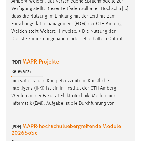
Amberg-Weiden
, das verschiedene Sprachmodelle zur
EXTERNE MEDIEN
Verfügung stellt. Dieser Leitfaden soll allen Hochschu [...]
Um Inhalte von Videoplattformen und Social Media
dass die Nutzung im Einklang mit der Leitlinie zum
Plattformen anzeigen zu können, werden von diesen
Forschungsdatenmanagement (FDM) der OTH
Amberg-
externen Medien Cookies gesetzt.
Weiden
steht Weitere Hinweise: • Die Nutzung der
Dienste kann zu ungenauem oder fehlerhaftem Output
YouTube
MAPR-Projekte
Vimeo
[PDF]
Relevanz:
Innovations- und Kompetenzzentrum Künstliche
Intelligenz (IKKI) ist ein In- Institut der OTH
Amberg-
Weiden
an der Fakultät Elektrotechnik, Medien und
Informatik (EMI). Aufgabe ist die Durchführung von
MAPR-hochschuluebergreifende Module
[PDF]
2026SoSe