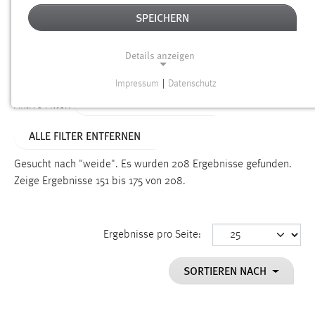
SPEICHERN
Alter
Details anzeigen
SUCHEN
Impressum
|
Datenschutz
NOTWENDIGE COOKIES
ALTER: 1 BIS 6 MONATE
Aktive Filter:
Notwendige Cookies ermöglichen grundlegende
ALLE FILTER ENTFERNEN
Funktionen und sind für die einwandfreie Funktion der
Website erforderlich.
Gesucht nach "weide".
Es wurden 208 Ergebnisse gefunden.
Zeige Ergebnisse 151 bis 175 von 208.
Einverständnis
Name:
cookie_consent
Ergebnisse pro Seite:
Zweck:
SORTIEREN NACH
Dieser Cookie speichert die ausgewählten Einverständnis-
Optionen des Benutzers
Cookie Laufzeit: