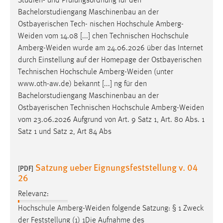
Studien- und Prüfungsordnung für den
Conversion-Tracking
Bachelorstudiengang Maschinenbau an der
Ostbayerischen Tech- nischen Hochschule
Amberg-
Cookie Laufzeit:
Weiden
vom 14.08 [...] chen Technischen Hochschule
3 Monate
Amberg-Weiden
wurde am 24.06.2026 über das Internet
durch Einstellung auf der Homepage der Ostbayerischen
Facebook Pixel
Technischen Hochschule
Amberg-Weiden
(unter
www.oth-aw.de) bekannt [...] ng für den
Name:
Bachelorstudiengang Maschinenbau an der
_fbp
Ostbayerischen Technischen Hochschule
Amberg-Weiden
Anbieter:
vom 23.06.2026 Aufgrund von Art. 9 Satz 1, Art. 80 Abs. 1
Facebook
Satz 1 und Satz 2, Art 84 Abs
Zweck:
Conversion-Tracking
Satzung ueber Eignungsfeststellung v. 04
[PDF]
26
Cookie Laufzeit:
3 Monate
Relevanz:
Hochschule
Amberg-Weiden
folgende Satzung: § 1 Zweck
der Feststellung (1) 1Die Aufnahme des