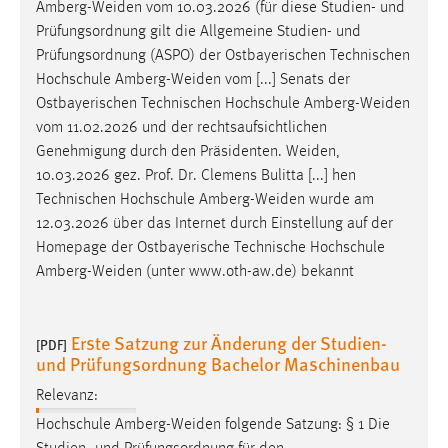
Amberg-Weiden
vom 10.03.2026 (für diese Studien- und
Prüfungsordnung gilt die Allgemeine Studien- und
Cookie Laufzeit:
Prüfungsordnung (ASPO) der Ostbayerischen Technischen
Max. 13 Monate
Hochschule
Amberg-Weiden
vom [...] Senats der
Ostbayerischen Technischen Hochschule
Amberg-Weiden
vom 11.02.2026 und der rechtsaufsichtlichen
MARKETING
Genehmigung durch den Präsidenten.
Weiden
,
Marketing Cookies werden von Drittanbietern
10.03.2026 gez. Prof. Dr. Clemens Bulitta [...] hen
verwendet, um personalisierte Werbung anzuzeigen.
Technischen Hochschule
Amberg-Weiden
wurde am
Sie tun dies, indem sie Besucher über Websites
12.03.2026 über das Internet durch Einstellung auf der
hinweg verfolgen.
Homepage der Ostbayerische Technische Hochschule
Amberg-Weiden
(unter www.oth-aw.de) bekannt
Google Ads
Name:
Erste Satzung zur Änderung der Studien-
[PDF]
_gcl_au
und Prüfungsordnung Bachelor Maschinenbau
Anbieter:
Relevanz:
Google Ireland Limited
Hochschule
Amberg-Weiden
folgende Satzung: § 1 Die
Zweck: