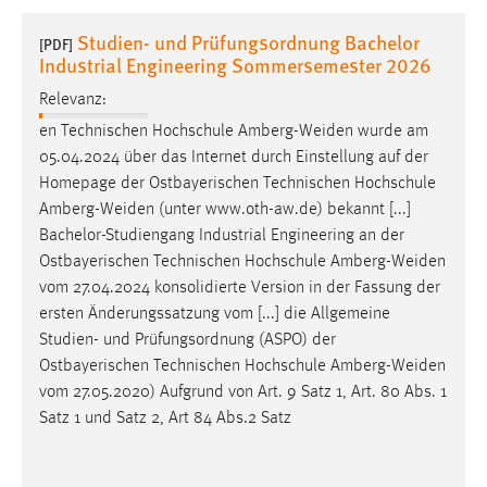
1 Jahr
Studien- und Prüfungsordnung Bachelor
[PDF]
Industrial Engineering Sommersemester 2026
Performance
Relevanz:
Name:
en Technischen Hochschule
Amberg-Weiden
wurde am
staticfilecache
05.04.2024 über das Internet durch Einstellung auf der
Homepage der Ostbayerischen Technischen Hochschule
Zweck:
Amberg-Weiden
(unter www.oth-aw.de) bekannt [...]
Für performante Seitenauslieferung wird in diesem Cookie
Bachelor-Studiengang Industrial Engineering an der
gespeichert, ob man eingeloggt ist.
Ostbayerischen Technischen Hochschule
Amberg-Weiden
vom 27.04.2024 konsolidierte Version in der Fassung der
Sprachpräferenz
ersten Änderungssatzung vom [...] die Allgemeine
Studien- und Prüfungsordnung (ASPO) der
Name:
Ostbayerischen Technischen Hochschule
Amberg-Weiden
site-language-preference
vom 27.05.2020) Aufgrund von Art. 9 Satz 1, Art. 80 Abs. 1
Zweck:
Satz 1 und Satz 2, Art 84 Abs.2 Satz
Das Cookie speichert die gewählte Sprache der Website.
Cookie Laufzeit: