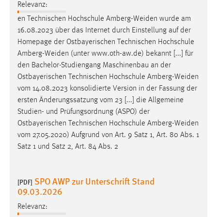
Relevanz:
Zweck:
en Technischen Hochschule
Amberg-Weiden
wurde am
Dieser Cookie ist notwendig um sich an der Website
einloggen zu können.
16.08.2023 über das Internet durch Einstellung auf der
Homepage der Ostbayerischen Technischen Hochschule
Cookie Laufzeit:
Amberg-Weiden
(unter www.oth-aw.de) bekannt [...] für
24 Stunden
den Bachelor-Studiengang Maschinenbau an der
Ostbayerischen Technischen Hochschule
Amberg-Weiden
vom 14.08.2023 konsolidierte Version in der Fassung der
STATISTIK
ersten Änderungssatzung vom 23 [...] die Allgemeine
Statistik Cookies erfassen Informationen anonym.
Studien- und Prüfungsordnung (ASPO) der
Diese Informationen helfen uns zu verstehen, wie
Ostbayerischen Technischen Hochschule
Amberg-Weiden
unsere Besucher unsere Website nutzen.
vom 27.05.2020) Aufgrund von Art. 9 Satz 1, Art. 80 Abs. 1
Satz 1 und Satz 2, Art. 84 Abs. 2
Matomo
Name:
SPO AWP zur Unterschrift Stand
[PDF]
_pk_ref, _pk_cvar, _pk_id, _pk_ses
09.03.2026
Zweck:
Relevanz:
Zugriffsstatistik