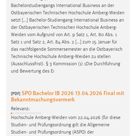
EXTERNE MEDIEN
Bachelorstudiengangs International Business an der
Um Inhalte von Videoplattformen und Social Media
Ostbayerischen Technischen Hochschule
Amberg-Weiden
Plattformen anzeigen zu können, werden von diesen
setzt [...] Bachelor-Studiengang International Business an
externen Medien Cookies gesetzt.
der Ostbayerischen Technischen Hochschule
Amberg-
Weiden
vom Aufgrund von Art. 9 Satz 1, Art. 80 Abs. 1
YouTube
Satz 1 und Satz 2, Art. 84 Abs. 2 [...] zum 15. Januar für
das nachfolgende Sommersemester an die Ostbayerisch
Technische Hochschule
Amberg-Weiden
zu stellen
Vimeo
(Ausschlussfrist). § 3 Kommission (1) 1Die Durchführung
und Bewertung des Ei
SPO Bachelor IB 2026 13.04.2026 Final mit
[PDF]
Bekanntmachungsvermerk
Relevanz:
Hochschule
Amberg-Weiden
vom 22.04.2026 (für diese
Studien- und Prüfungsordnung gilt die Allgemeine
Studien- und Prüfungsordnung (ASPO) der