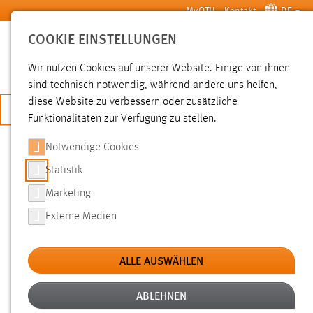
Zum Hauptinhalt springen
MyOTH
Kontakt
DE
COOKIE EINSTELLUNGEN
SUCHE
Wir nutzen Cookies auf unserer Website. Einige von ihnen
sind technisch notwendig, während andere uns helfen,
diese Website zu verbessern oder zusätzliche
JETZT BEWERBEN
Funktionalitäten zur Verfügung zu stellen.
Notwendige Cookies
SUCHE
Statistik
Marketing
FILTER
Externe Medien
Typ
ALLE AUSWÄHLEN
Erstellungsdatum
ABLEHNEN