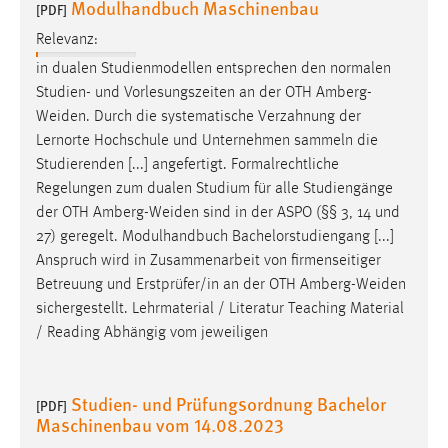
Modulhandbuch Maschinenbau
30 Tage
[PDF]
Relevanz:
Chat
in dualen Studienmodellen entsprechen den normalen
Studien- und Vorlesungszeiten an der OTH
Amberg-
Name:
Weiden
. Durch die systematische Verzahnung der
MibewSessionID, MIBEW_UserID, mibew_locale, mibew-
Lernorte Hochschule und Unternehmen sammeln die
chat-frame-style-5e9dbeb1811c0446
Studierenden [...] angefertigt. Formalrechtliche
Zweck:
Regelungen zum dualen Studium für alle Studiengänge
Wird benötigt um die Chatfunktion nutzen zu können.
der OTH
Amberg-Weiden
sind in der ASPO (§§ 3, 14 und
27) geregelt. Modulhandbuch Bachelorstudiengang [...]
Cookie Laufzeit:
Anspruch wird in Zusammenarbeit von firmenseitiger
MibewSessionID, mibew-chat-frame-style-
Betreuung und Erstprüfer/in an der OTH
Amberg-Weiden
5e9dbeb1811c0446 = Sitzungslaufzeit, mibew_locale = 3
Jahre, MIBEW_UserID = 1 Jahr
sichergestellt. Lehrmaterial / Literatur Teaching Material
/ Reading Abhängig vom jeweiligen
Login
Studien- und Prüfungsordnung Bachelor
[PDF]
Name:
Maschinenbau vom 14.08.2023
fe_user, be_user, be_lastLoginProvider