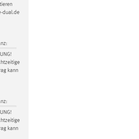
tieren
e-dual.de
nz:
TUNG!
htzeitige
rag kann
nz:
TUNG!
htzeitige
rag kann