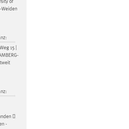
sity of
-Weiden
nz:
Weg 15 |
AMBERG-
tweit
nz:
unden 
en -