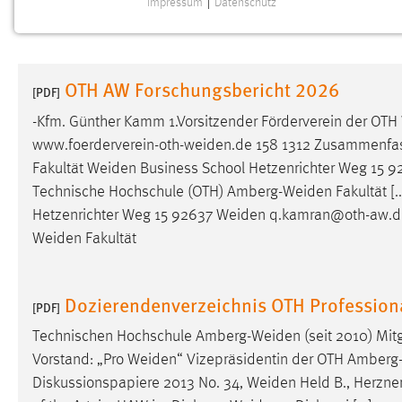
Impressum
|
Datenschutz
NOTWENDIGE COOKIES
Notwendige Cookies ermöglichen grundlegende
Funktionen und sind für die einwandfreie Funktion der
OTH AW Forschungsbericht 2026
Website erforderlich.
[PDF]
-Kfm. Günther Kamm 1.Vorsitzender Förderverein der OTH
Einverständnis
www.foerderverein-oth-weiden.de
158 1312 Zusammenfassu
Fakultät
Weiden
Business School Hetzenrichter Weg 15 
Name:
cookie_consent
Technische Hochschule (OTH)
Amberg-Weiden
Fakultät [
Zweck:
Dieser Cookie speichert die
Hetzenrichter Weg 15 92637
Weiden
q.kamran@oth-aw.de 
ausgewählten Einverständnis-Optionen
Weiden
Fakultät
des Benutzers
Cookie Laufzeit:
1 Jahr
Dozierendenverzeichnis OTH Professio
[PDF]
Performance
Technischen Hochschule
Amberg-Weiden
(seit 2010) Mit
Vorstand: „Pro
Weiden
“ Vizepräsidentin der OTH
Amberg
Name:
staticfilecache
Diskussionspapiere 2013 No. 34,
Weiden
Held B., Herzner
Zweck:
Für performante Seitenauslieferung wird