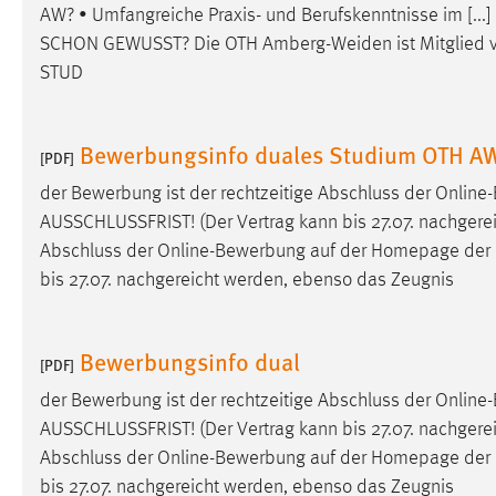
AW? • Umfangreiche Praxis- und Berufskenntnisse im [...]
SCHON GEWUSST? Die OTH
Amberg-Weiden
ist Mitglied
Matomo
STUD
Name:
_pk_ref, _pk_cvar, _pk_id, _pk_ses
Zweck:
Zugriffsstatistik
Bewerbungsinfo duales Studium OTH A
[PDF]
Cookie Laufzeit:
Max. 13 Monate
der Bewerbung ist der rechtzeitige Abschluss der Onli
AUSSCHLUSSFRIST! (Der Vertrag kann bis 27.07. nachgereic
Abschluss der Online-Bewerbung auf der Homepage de
MARKETING
bis 27.07. nachgereicht werden, ebenso das Zeugnis
Marketing Cookies werden von Drittanbietern
verwendet, um personalisierte Werbung anzuzeigen.
Sie tun dies, indem sie Besucher über Websites
Bewerbungsinfo dual
[PDF]
hinweg verfolgen.
der Bewerbung ist der rechtzeitige Abschluss der Onli
AUSSCHLUSSFRIST! (Der Vertrag kann bis 27.07. nachgereic
Google Ads
Abschluss der Online-Bewerbung auf der Homepage de
Name:
_gcl_au
bis 27.07. nachgereicht werden, ebenso das Zeugnis