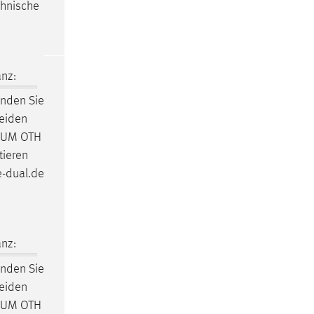
chnische
nz:
inden Sie
eiden
ARUM OTH
tieren
e-dual.de
nz:
inden Sie
eiden
ARUM OTH