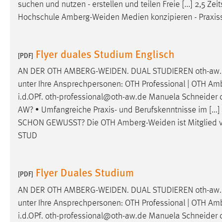
suchen und nutzen - erstellen und teilen Freie [...] 2,5 
Cookie Laufzeit:
MibewSessionID, mibew-chat-frame-
Hochschule
Amberg-Weiden
Medien konzipieren - Praxis
style-5e9dbeb1811c0446 =
Sitzungslaufzeit, mibew_locale = 3
Jahre, MIBEW_UserID = 1 Jahr
Flyer duales Studium Englisch
[PDF]
Login
AN DER OTH
AMBERG-WEIDEN
. DUAL STUDIEREN oth-aw.
unter Ihre Ansprechpersonen: OTH Professional | OTH
Amb
Name:
fe_user, be_user, be_lastLoginProvider
i.d.OPf. oth-professional@oth-aw.de Manuela Schneid
AW? • Umfangreiche Praxis- und Berufskenntnisse im [...]
Zweck:
Dieser Cookie ist notwendig um sich an
der Website einloggen zu können.
SCHON GEWUSST? Die OTH
Amberg-Weiden
ist Mitglied
STUD
Cookie Laufzeit:
24 Stunden
Flyer Duales Studium
[PDF]
STATISTIK
AN DER OTH
AMBERG-WEIDEN
. DUAL STUDIEREN oth-aw.
Statistik Cookies erfassen Informationen anonym.
unter Ihre Ansprechpersonen: OTH Professional | OTH
Amb
Diese Informationen helfen uns zu verstehen, wie
i.d.OPf. oth-professional@oth-aw.de Manuela Schneid
unsere Besucher unsere Website nutzen.