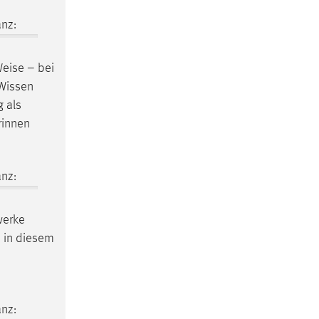
nz:
Weise – bei
Wissen
g als
rinnen
nz:
werke
 in diesem
nz: