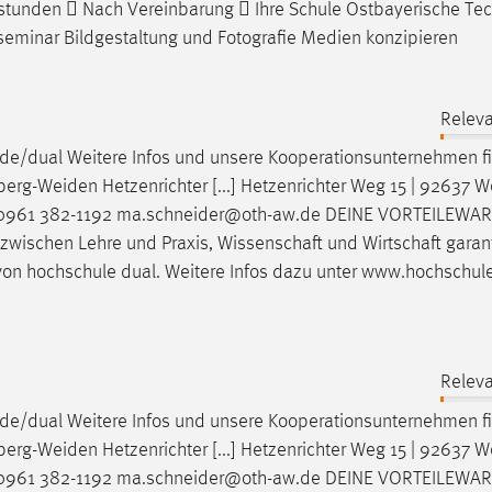
Zeitstunden  Nach Vereinbarung  Ihre Schule Ostbayerische Te
seminar Bildgestaltung und Fotografie Medien konzipieren
Releva
de/dual Weitere Infos und unsere Kooperationsunternehmen f
erg-Weiden
Hetzenrichter [...] Hetzenrichter Weg 15 | 92637
W
er 0961 382-1192 ma.schneider@oth-aw.de DEINE VORTEILEW
 zwischen Lehre und Praxis, Wissenschaft und Wirtschaft garan
 von hochschule dual. Weitere Infos dazu unter www.hochschul
Releva
de/dual Weitere Infos und unsere Kooperationsunternehmen f
erg-Weiden
Hetzenrichter [...] Hetzenrichter Weg 15 | 92637
W
er 0961 382-1192 ma.schneider@oth-aw.de DEINE VORTEILEW