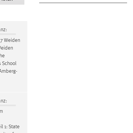
nz:
37
Weiden
eiden
che
 School
Amberg-
nz:
im
l 1: State