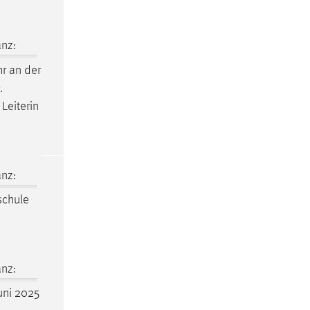
nz:
r an der
.
Leiterin
nz:
schule
nz:
Juni 2025