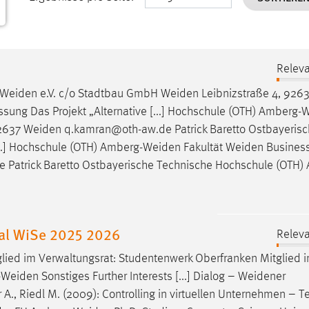
Releva
Weiden
e.V. c/o Stadtbau GmbH
Weiden
Leibnizstraße 4, 926
ng Das Projekt „Alternative [...] Hochschule (OTH)
Amberg-W
92637
Weiden
q.kamran@oth-aw.de Patrick Baretto Ostbayeris
...] Hochschule (OTH)
Amberg-Weiden
Fakultät
Weiden
Business
Patrick Baretto Ostbayerische Technische Hochschule (OTH)
nal WiSe 2025 2026
Releva
glied im Verwaltungsrat: Studentenwerk Oberfranken Mitglied 
-Weiden
Sonstiges Further Interests [...] Dialog –
Weidener
 A., Riedl M. (2009): Controlling in virtuellen Unternehmen – Tei