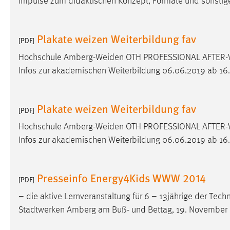
Impulse zum didaktischen Konzept, Formate und sonst
externen Medien Cookies gesetzt.
YouTube
Plakate weizen Weiterbildung fav
[PDF]
Hochschule
Amberg-Weiden
OTH PROFESSIONAL AFTER-
Vimeo
Infos zur akademischen Weiterbildung 06.06.2019 ab 16
Plakate weizen Weiterbildung fav
[PDF]
Hochschule
Amberg-Weiden
OTH PROFESSIONAL AFTER-
Infos zur akademischen Weiterbildung 06.06.2019 ab 16
Presseinfo Energy4Kids WWW 2014
[PDF]
– die aktive Lernveranstaltung für 6 – 13jährige der Te
Stadtwerken Amberg am Buß- und Bettag, 19. November 2