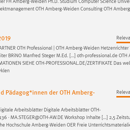
 der FH
Amberg-Weiden
Ph.D. Studium Computer Science Univer
Projektmanagement OTH
Amberg-Weiden
Consulting OTH
Amberg
2019
Releva
TNER OTH Professional | OTH
Amberg-Weiden
Hetzenrichter 
eiter BRiNO Manfred Steger M.Ed. [...] oth-professional.de OTH
ATIONEN SIEHE OTH-PROFESSIONAL.DE/ZERTIFIKATE Das wel
yklen
und Pädagog*innen der OTH Amberg-
Releva
gitale Arbeitsblätter Digitale Arbeitsblätter OTH-
6 · MA.STEGER@OTH-AW.DE Workshop Inhalte [...] 2,5 Zeitst
sche Hochschule
Amberg-Weiden
OER Freie Unterrichtsmateriali