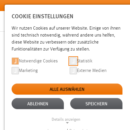
Zum Hauptinhalt springen
COOKIE EINSTELLUNGEN
Wir nutzen Cookies auf unserer Website. Einige von ihnen
sind technisch notwendig, während andere uns helfen,
diese Website zu verbessern oder zusätzliche
SUCHE
Funktionalitäten zur Verfügung zu stellen.
Notwendige Cookies
Statistik
Marketing
Externe Medien
ALLE AUSWÄHLEN
TYP: DATEIEN
ALLE FILTER ENTFERNEN
Aktive Filter:
ABLEHNEN
SPEICHERN
Gesucht nach "weide".
Es wurden 2787 Ergebnisse gefund
Details anzeigen