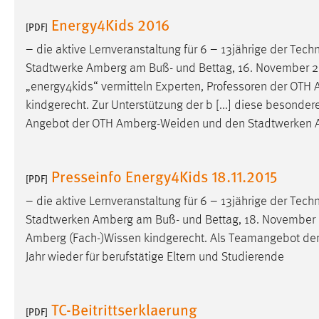
Energy4Kids 2016
[PDF]
– die aktive Lernveranstaltung für 6 – 13jährige der Te
Stadtwerke Amberg am Buß- und Bettag, 16. November 2016
„energy4kids“ vermitteln Experten, Professoren der OTH
kindgerecht. Zur Unterstützung der b [...] diese besond
Angebot der OTH
Amberg-Weiden
und den Stadtwerken A
Presseinfo Energy4Kids 18.11.2015
[PDF]
– die aktive Lernveranstaltung für 6 – 13jährige der Te
Stadtwerken Amberg am Buß- und Bettag, 18. November 20
Amberg (Fach-)Wissen kindgerecht. Als Teamangebot de
Jahr wieder für berufstätige Eltern und Studierende
TC-Beitrittserklaerung
[PDF]