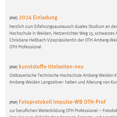
Anbieter:
Google Ireland Limited
Zweck:
2024 Einladung
Conversion-Tracking
[PDF]
Cookie Laufzeit:
3 Monate
herzlich zum Erfahrungsaustausch duales Studium an d
Hochschule in
Weiden
, Hetzenrichter Weg 15, schwarzes 
Facebook Pixel
Christiane Hellbach Vizepräsidentin der OTH
Amberg-We
OTH Professional
Name:
_fbp
Anbieter:
Facebook
kunststoffe-titelseiten-neu
[PDF]
Zweck:
Conversion-Tracking
Ostbayerische Technische Hochschule
Amberg-Weiden
K
Cookie Laufzeit:
3 Monate
Amberg-Weiden
Langzeitver- halten und Alterung von Kun
Fotoprotokoll Impulse-WB OTH-Prof
EXTERNE MEDIEN
[PDF]
Um Inhalte von Videoplattformen und Social Media
zur beruflichen Weiterbildung OTH Professional – Foto
Plattformen anzeigen zu können, werden von diesen