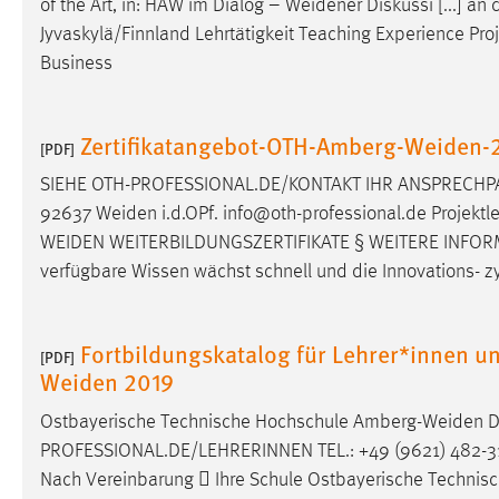
of the Art, in: HAW im Dialog –
Weidener
Diskussi [...] an
in diesem Cookie gespeichert, ob man
Jyvaskylä/Finnland Lehrtätigkeit Teaching Experience 
eingeloggt ist.
Business
Sprachpräferenz
Zertifikatangebot-OTH-Amberg-Weiden-
[PDF]
Name:
site-language-preference
SIEHE OTH-PROFESSIONAL.DE/KONTAKT IHR ANSPRECHPAR
Zweck:
Das Cookie speichert die gewählte
92637
Weiden
i.d.OPf. info@oth-professional.de Projektl
Sprache der Website.
WEIDEN
WEITERBILDUNGSZERTIFIKATE § WEITERE INFORM
Cookie Laufzeit:
30 Tage
verfügbare Wissen wächst schnell und die Innovations- z
Chat
Fortbildungskatalog für Lehrer*innen 
[PDF]
Name:
MibewSessionID, MIBEW_UserID,
Weiden 2019
mibew_locale, mibew-chat-frame-style-
5e9dbeb1811c0446
Ostbayerische Technische Hochschule
Amberg-Weiden
Di
PROFESSIONAL.DE/LEHRERINNEN TEL.: +49 (9621) 482-313
Zweck:
Wird benötigt um die Chatfunktion
Nach Vereinbarung  Ihre Schule Ostbayerische Techni
nutzen zu können.