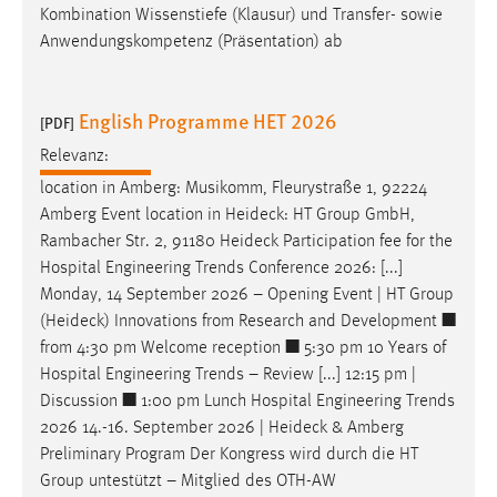
Kombination Wissenstiefe (Klausur) und Transfer- sowie
Conversion-Tracking
Anwendungskompetenz (Präsentation) ab
Cookie Laufzeit:
3 Monate
English Programme HET 2026
[PDF]
Facebook Pixel
Relevanz:
location in Amberg: Musikomm, Fleurystraße 1, 92224
Name:
Amberg Event location in
Heideck
: HT Group GmbH,
_fbp
Rambacher Str. 2, 91180
Heideck
Participation fee for the
Anbieter:
Hospital Engineering Trends Conference 2026: [...]
Facebook
Monday, 14 September 2026 – Opening Event | HT Group
(
Heideck
) Innovations from Research and Development ■
Zweck:
from 4:30 pm Welcome reception ■ 5:30 pm 10 Years of
Conversion-Tracking
Hospital Engineering Trends – Review [...] 12:15 pm |
Cookie Laufzeit:
Discussion ■ 1:00 pm Lunch Hospital Engineering Trends
3 Monate
2026 14.-16. September 2026 |
Heideck
& Amberg
Preliminary Program Der Kongress wird durch die HT
Group untestützt – Mitglied des OTH-AW