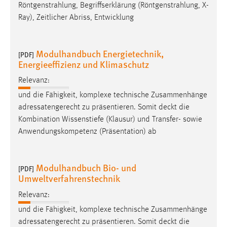
Röntgenstrahlung, Begriffserklärung (Röntgenstrahlung, X-
Cookie Laufzeit:
Ray), Zeitlicher Abriss, Entwicklung
Max. 13 Monate
Modulhandbuch Energietechnik,
[PDF]
Energieeffizienz und Klimaschutz
MARKETING
Relevanz:
Marketing Cookies werden von Drittanbietern
und die Fähigkeit, komplexe technische Zusammenhänge
verwendet, um personalisierte Werbung anzuzeigen.
adressatengerecht zu präsentieren. Somit
deckt
die
Sie tun dies, indem sie Besucher über Websites
Kombination Wissenstiefe (Klausur) und Transfer- sowie
hinweg verfolgen.
Anwendungskompetenz (Präsentation) ab
Google Ads
Modulhandbuch Bio- und
Name:
[PDF]
Umweltverfahrenstechnik
_gcl_au
Relevanz:
Anbieter:
Google Ireland Limited
und die Fähigkeit, komplexe technische Zusammenhänge
adressatengerecht zu präsentieren. Somit
deckt
die
Zweck: