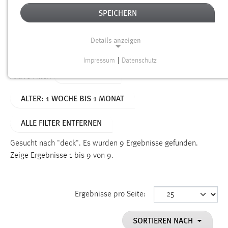
SPEICHERN
Alter
Details anzeigen
SUCHEN
Impressum
|
Datenschutz
NOTWENDIGE COOKIES
TYP: DATEIEN
Aktive Filter:
Notwendige Cookies ermöglichen grundlegende
ALTER: 1 WOCHE BIS 1 MONAT
Funktionen und sind für die einwandfreie Funktion der
Website erforderlich.
ALLE FILTER ENTFERNEN
Einverständnis
Gesucht nach "deck".
Es wurden 9 Ergebnisse gefunden.
Name:
Zeige Ergebnisse 1 bis 9 von 9.
cookie_consent
Zweck:
Ergebnisse pro Seite:
Dieser Cookie speichert die ausgewählten Einverständnis-
Optionen des Benutzers
SORTIEREN NACH
Cookie Laufzeit: