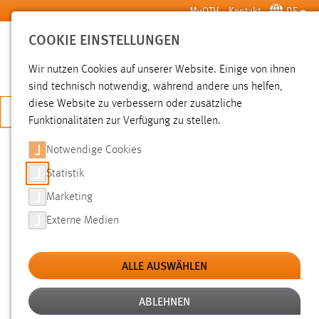
Zum Hauptinhalt springen
MyOTH
Kontakt
DE
COOKIE EINSTELLUNGEN
SUCHE
Wir nutzen Cookies auf unserer Website. Einige von ihnen
sind technisch notwendig, während andere uns helfen,
diese Website zu verbessern oder zusätzliche
JETZT BEWERBEN
Funktionalitäten zur Verfügung zu stellen.
Notwendige Cookies
SUCHE
Statistik
Marketing
FILTER
Externe Medien
Typ
ALLE AUSWÄHLEN
Erstellungsdatum
ABLEHNEN