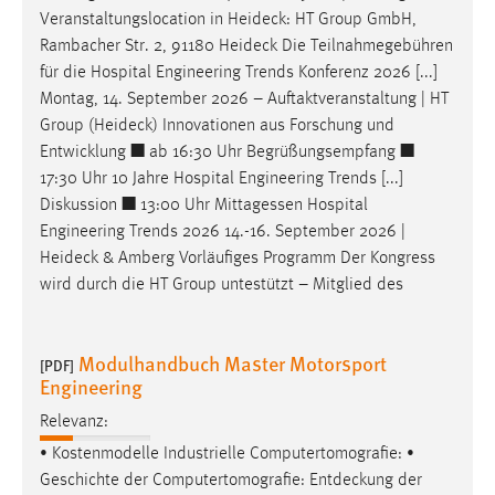
Zweck:
Veranstaltungslocation in
Heideck
: HT Group GmbH,
Dieser Cookie ist notwendig um sich an der Website
Rambacher Str. 2, 91180
Heideck
Die Teilnahmegebühren
einloggen zu können.
für die Hospital Engineering Trends Konferenz 2026 [...]
Montag, 14. September 2026 – Auftaktveranstaltung | HT
Cookie Laufzeit:
Group (
Heideck
) Innovationen aus Forschung und
24 Stunden
Entwicklung ■ ab 16:30 Uhr Begrüßungsempfang ■
17:30 Uhr 10 Jahre Hospital Engineering Trends [...]
Diskussion ■ 13:00 Uhr Mittagessen Hospital
STATISTIK
Engineering Trends 2026 14.-16. September 2026 |
Statistik Cookies erfassen Informationen anonym.
Heideck
& Amberg Vorläufiges Programm Der Kongress
Diese Informationen helfen uns zu verstehen, wie
wird durch die HT Group untestützt – Mitglied des
unsere Besucher unsere Website nutzen.
Matomo
Modulhandbuch Master Motorsport
[PDF]
Engineering
Name:
Relevanz:
_pk_ref, _pk_cvar, _pk_id, _pk_ses
• Kostenmodelle Industrielle Computertomografie: •
Zweck:
Geschichte der Computertomografie:
Entdeckung
der
Zugriffsstatistik