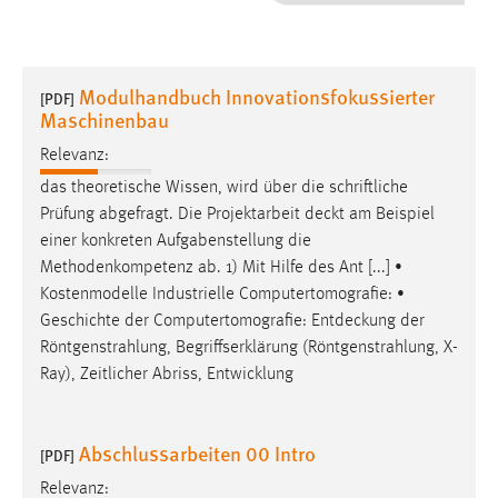
1 Jahr
Performance
Modulhandbuch Innovationsfokussierter
[PDF]
Maschinenbau
Name:
staticfilecache
Relevanz:
das theoretische Wissen, wird über die schriftliche
Zweck:
Prüfung abgefragt. Die Projektarbeit
deckt
am Beispiel
Für performante Seitenauslieferung wird in diesem Cookie
einer konkreten Aufgabenstellung die
gespeichert, ob man eingeloggt ist.
Methodenkompetenz ab. 1) Mit Hilfe des Ant [...] •
Kostenmodelle Industrielle Computertomografie: •
Sprachpräferenz
Geschichte der Computertomografie:
Entdeckung
der
Röntgenstrahlung, Begriffserklärung (Röntgenstrahlung, X-
Name:
Ray), Zeitlicher Abriss, Entwicklung
site-language-preference
Zweck:
Das Cookie speichert die gewählte Sprache der Website.
Abschlussarbeiten 00 Intro
[PDF]
Cookie Laufzeit:
Relevanz: