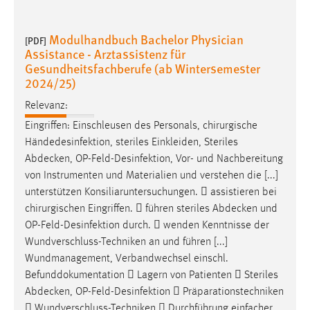
EXTERNE MEDIEN
Um Inhalte von Videoplattformen und Social Media
Modulhandbuch Bachelor Physician
[PDF]
Plattformen anzeigen zu können, werden von diesen
Assistance - Arztassistenz für
externen Medien Cookies gesetzt.
Gesundheitsfachberufe (ab Wintersemester
2024/25)
YouTube
Relevanz:
Eingriffen: Einschleusen des Personals, chirurgische
Vimeo
Händedesinfektion, steriles Einkleiden, Steriles
Abdecken
, OP-Feld-Desinfektion, Vor- und Nachbereitung
von Instrumenten und Materialien und verstehen die [...]
unterstützen Konsiliaruntersuchungen.  assistieren bei
chirurgischen Eingriffen.  führen steriles
Abdecken
und
OP-Feld-Desinfektion durch.  wenden Kenntnisse der
Wundverschluss-Techniken an und führen [...]
Wundmanagement, Verbandwechsel einschl.
Befunddokumentation  Lagern von Patienten  Steriles
Abdecken
, OP-Feld-Desinfektion  Präparationstechniken
 Wundverschluss-Techniken  Durchführung einfacher