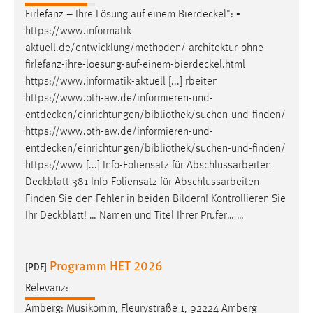
30 Tage
Firlefanz – Ihre Lösung auf einem
Bierdeckel
": ▪
https://www.informatik-
Chat
aktuell.de/entwicklung/methoden/
architektur-ohne-
firlefanz-ihre-loesung-auf-einem-bierdeckel.html
Name:
https://www.informatik-aktuell [...] rbeiten
MibewSessionID, MIBEW_UserID, mibew_locale, mibew-
https://www.oth-aw.de/informieren-und-
chat-frame-style-5e9dbeb1811c0446
entdecken/einrichtungen/bibliothek/suchen-und-finden
/
Zweck:
https://www.oth-aw.de/informieren-und-
Wird benötigt um die Chatfunktion nutzen zu können.
entdecken/einrichtungen/bibliothek/suchen-und-finden
/
https://www [...] Info-Foliensatz für Abschlussarbeiten
Cookie Laufzeit:
Deckblatt
381 Info-Foliensatz für Abschlussarbeiten
MibewSessionID, mibew-chat-frame-style-
Finden Sie den Fehler in beiden Bildern! Kontrollieren Sie
5e9dbeb1811c0446 = Sitzungslaufzeit, mibew_locale = 3
Jahre, MIBEW_UserID = 1 Jahr
Ihr
Deckblatt
! … Namen und Titel Ihrer Prüfer… …
Login
Programm HET 2026
[PDF]
Name:
Relevanz:
fe_user, be_user, be_lastLoginProvider
Amberg: Musikomm, Fleurystraße 1, 92224 Amberg