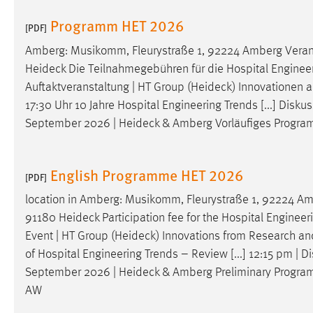
Cookie Laufzeit:
MibewSessionID, mibew-chat-frame-
Programm HET 2026
[PDF]
style-5e9dbeb1811c0446 =
Sitzungslaufzeit, mibew_locale = 3
Amberg: Musikomm, Fleurystraße 1, 92224 Amberg Verans
Jahre, MIBEW_UserID = 1 Jahr
Heideck
Die Teilnahmegebühren für die Hospital Engineer
Auftaktveranstaltung | HT Group (
Heideck
) Innovationen
Login
17:30 Uhr 10 Jahre Hospital Engineering Trends [...] Disk
September 2026 |
Heideck
& Amberg Vorläufiges Program
Name:
fe_user, be_user, be_lastLoginProvider
Zweck:
Dieser Cookie ist notwendig um sich an
English Programme HET 2026
der Website einloggen zu können.
[PDF]
Cookie Laufzeit:
24 Stunden
location in Amberg: Musikomm, Fleurystraße 1, 92224 Am
91180
Heideck
Participation fee for the Hospital Engine
Event | HT Group (
Heideck
) Innovations from Research 
STATISTIK
of Hospital Engineering Trends – Review [...] 12:15 pm |
September 2026 |
Heideck
& Amberg Preliminary Program 
Statistik Cookies erfassen Informationen anonym.
AW
Diese Informationen helfen uns zu verstehen, wie
unsere Besucher unsere Website nutzen.