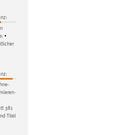
nz:
en
: •
tlicher
nz:
ohne-
mieren-
tt
381
nd Titel