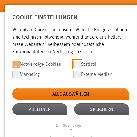
Zum Hauptinhalt springen
COOKIE EINSTELLUNGEN
Wir nutzen Cookies auf unserer Website. Einige von ihnen
sind technisch notwendig, während andere uns helfen,
diese Website zu verbessern oder zusätzliche
SUCHE
Funktionalitäten zur Verfügung zu stellen.
Notwendige Cookies
Statistik
Marketing
Externe Medien
ALLE AUSWÄHLEN
TYP: DATEIEN
ALTER: 1 WOCHE BIS 1 
Aktive Filter:
ABLEHNEN
SPEICHERN
Gesucht nach "deck".
Es wurden 7 Ergebnisse gefunden.
Ze
Details anzeigen