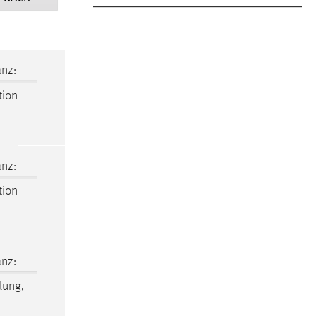
nz:
tion
nz:
tion
nz:
lung,