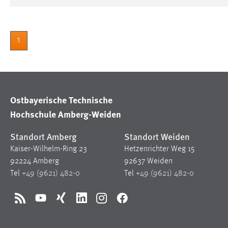
Matomo
1
Name:
_pk_ref, _pk_cvar, _pk_id, _pk_ses
Zweck:
Zugriffsstatistik
Cookie Laufzeit:
Max. 13 Monate
Ostbayerische Technische
Hochschule Amberg-Weiden
MARKETING
Standort Amberg
Standort Weiden
Marketing Cookies werden von Drittanbietern
Kaiser-Wilhelm-Ring 23
Hetzenrichter Weg 15
verwendet, um personalisierte Werbung anzuzeigen.
92224 Amberg
92637 Weiden
Sie tun dies, indem sie Besucher über Websites
Tel
+49 (9621) 482-0
Tel
+49 (9621) 482-0
hinweg verfolgen.
Google Ads
RSS
YouTube
Xing
LinkedIn
Instagram
Facebook
Name:
_gcl_au