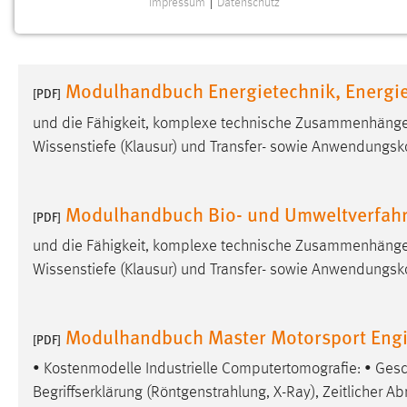
Impressum
|
Datenschutz
NOTWENDIGE COOKIES
Notwendige Cookies ermöglichen grundlegende
Funktionen und sind für die einwandfreie Funktion der
Modulhandbuch Energietechnik, Energie
Website erforderlich.
[PDF]
und die Fähigkeit, komplexe technische Zusammenhänge
Einverständnis
Wissenstiefe (Klausur) und Transfer- sowie Anwendungsk
Name:
cookie_consent
Zweck:
Dieser Cookie speichert die
Modulhandbuch Bio- und Umweltverfahr
[PDF]
ausgewählten Einverständnis-Optionen
des Benutzers
und die Fähigkeit, komplexe technische Zusammenhänge
Wissenstiefe (Klausur) und Transfer- sowie Anwendungsk
Cookie Laufzeit:
1 Jahr
Performance
Modulhandbuch Master Motorsport Engi
[PDF]
Name:
• Kostenmodelle Industrielle Computertomografie: • Ges
staticfilecache
Begriffserklärung (Röntgenstrahlung, X-Ray), Zeitlicher Ab
Zweck:
Für performante Seitenauslieferung wird