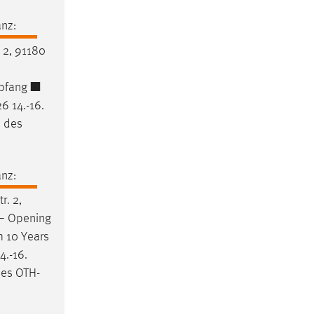
nz:
 2, 91180
–
mpfang ■
6 14.-16.
d des
nz:
r. 2,
 – Opening
 10 Years
4.-16.
des OTH-