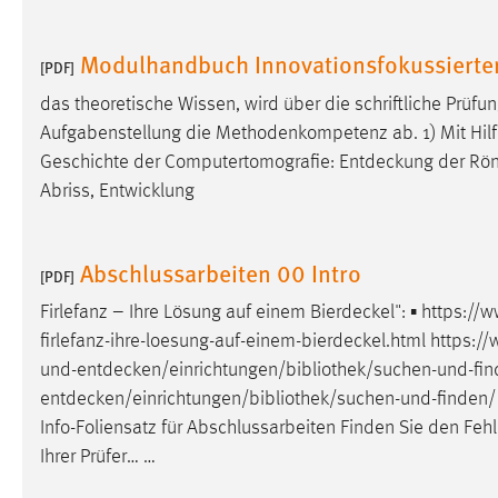
in diesem Cookie gespeichert, ob man
eingeloggt ist.
Modulhandbuch Innovationsfokussierte
[PDF]
das theoretische Wissen, wird über die schriftliche Prüfun
Sprachpräferenz
Aufgabenstellung die Methodenkompetenz ab. 1) Mit Hilfe 
Name:
site-language-preference
Geschichte der Computertomografie:
Entdeckung
der Rönt
Abriss, Entwicklung
Zweck:
Das Cookie speichert die gewählte
Sprache der Website.
Cookie Laufzeit:
30 Tage
Abschlussarbeiten 00 Intro
[PDF]
Firlefanz – Ihre Lösung auf einem
Bierdeckel
": ▪ https:/
Chat
firlefanz-ihre-loesung-auf-einem-bierdeckel.html
https://w
Name:
und-entdecken/einrichtungen/bibliothek/suchen-und-fi
MibewSessionID, MIBEW_UserID,
mibew_locale, mibew-chat-frame-style-
entdecken/einrichtungen/bibliothek/suchen-und-finden
/
5e9dbeb1811c0446
Info-Foliensatz für Abschlussarbeiten Finden Sie den Fehle
Ihrer Prüfer… …
Zweck:
Wird benötigt um die Chatfunktion
nutzen zu können.