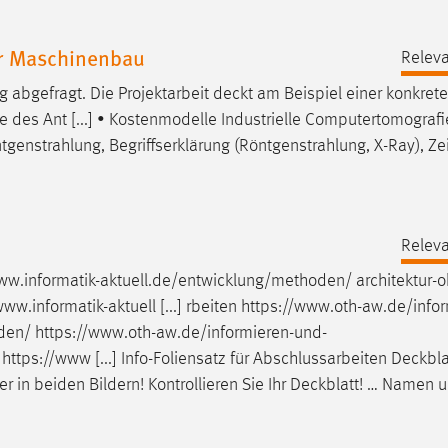
r Maschinenbau
Releva
g abgefragt. Die Projektarbeit
deckt
am Beispiel einer konkret
des Ant [...] • Kostenmodelle Industrielle Computertomografie
genstrahlung, Begriffserklärung (Röntgenstrahlung, X-Ray), Zei
Releva
/www.informatik-aktuell.de/entwicklung/methoden/
architektur-
ww.informatik-aktuell [...] rbeiten
https://www.oth-aw.de/infor
nden
/
https://www.oth-aw.de/informieren-und-
 https://www [...] Info-Foliensatz für Abschlussarbeiten
Deckbla
r in beiden Bildern! Kontrollieren Sie Ihr
Deckblatt
! … Namen u