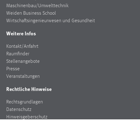
Maschinenbau/Umwelttechnik
Cookie Laufzeit:
Weiden Business School
Max. 13 Monate
Wirtschaftsingenieurwesen und Gesundheit
Weitere Infos
MARKETING
Kontakt/Anfahrt
Marketing Cookies werden von Drittanbietern
Raumfinder
verwendet, um personalisierte Werbung anzuzeigen.
Stellenangebote
Sie tun dies, indem sie Besucher über Websites
Presse
hinweg verfolgen.
Veranstaltungen
Rechtliche Hinweise
Google Ads
Rechtsgrundlagen
Name:
Datenschutz
_gcl_au
Hinweisgeberschutz
Anbieter:
Impressum
Google Ireland Limited
Zweck: