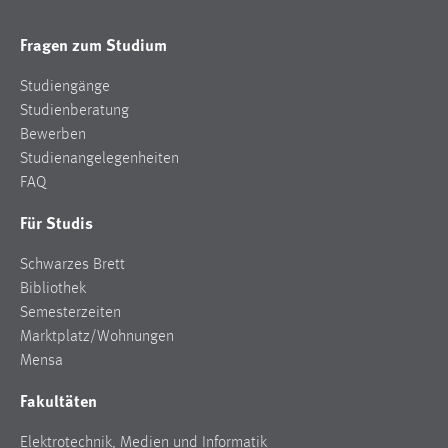
Zweck:
Dieser Cookie ist notwendig um sich an der Website
Fragen zum Studium
einloggen zu können.
Studiengänge
Cookie Laufzeit:
Studienberatung
24 Stunden
Bewerben
Studienangelegenheiten
FAQ
STATISTIK
Für Studis
Statistik Cookies erfassen Informationen anonym.
Diese Informationen helfen uns zu verstehen, wie
Schwarzes Brett
unsere Besucher unsere Website nutzen.
Bibliothek
Semesterzeiten
Matomo
Marktplatz/Wohnungen
Mensa
Name:
_pk_ref, _pk_cvar, _pk_id, _pk_ses
Fakultäten
Zweck:
Elektrotechnik, Medien und Informatik
Zugriffsstatistik