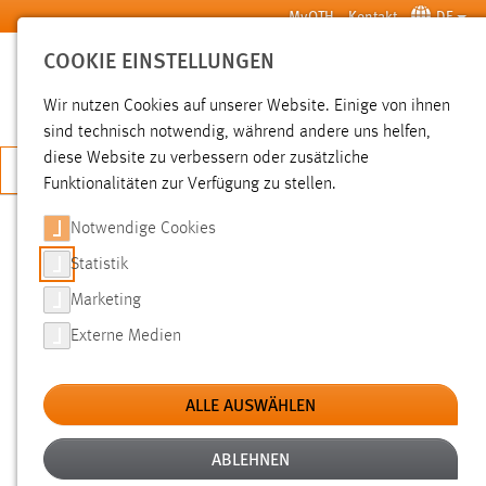
Zum Hauptinhalt springen
MyOTH
Kontakt
DE
COOKIE EINSTELLUNGEN
SUCHE
Wir nutzen Cookies auf unserer Website. Einige von ihnen
sind technisch notwendig, während andere uns helfen,
diese Website zu verbessern oder zusätzliche
JETZT BEWERBEN
Funktionalitäten zur Verfügung zu stellen.
Notwendige Cookies
SUCHE
Statistik
Marketing
FILTER
Externe Medien
Typ
ALLE AUSWÄHLEN
Erstellungsdatum
ABLEHNEN