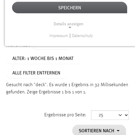
SPEICHERN
Alter
Details anzeigen
SUCHEN
Impressum
|
Datenschutz
NOTWENDIGE COOKIES
TYP: SEITEN
Aktive Filter:
Notwendige Cookies ermöglichen grundlegende
ALTER: 1 WOCHE BIS 1 MONAT
Funktionen und sind für die einwandfreie Funktion der
Website erforderlich.
ALLE FILTER ENTFERNEN
Einverständnis
Gesucht nach "deck".
Es wurde 1 Ergebnis in 32 Millisekunden
Name:
gefunden.
Zeige Ergebnisse 1 bis 1 von 1.
cookie_consent
Zweck:
Ergebnisse pro Seite:
Dieser Cookie speichert die ausgewählten Einverständnis-
Optionen des Benutzers
SORTIEREN NACH
Cookie Laufzeit: