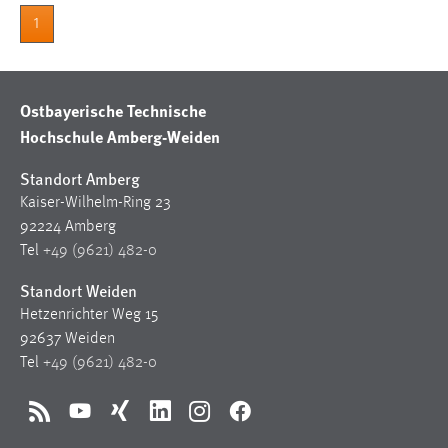
30 Tage
1
Chat
Name:
Ostbayerische Technische
MibewSessionID, MIBEW_UserID, mibew_locale, mibew-
Hochschule Amberg-Weiden
chat-frame-style-5e9dbeb1811c0446
Standort Amberg
Zweck:
Kaiser-Wilhelm-Ring 23
Wird benötigt um die Chatfunktion nutzen zu können.
92224 Amberg
Cookie Laufzeit:
Tel
+49 (9621) 482-0
MibewSessionID, mibew-chat-frame-style-
Standort Weiden
5e9dbeb1811c0446 = Sitzungslaufzeit, mibew_locale = 3
Jahre, MIBEW_UserID = 1 Jahr
Hetzenrichter Weg 15
92637 Weiden
Tel
+49 (9621) 482-0
Login
Name:
RSS
YouTube
Xing
LinkedIn
Instagram
Facebook
fe_user, be_user, be_lastLoginProvider