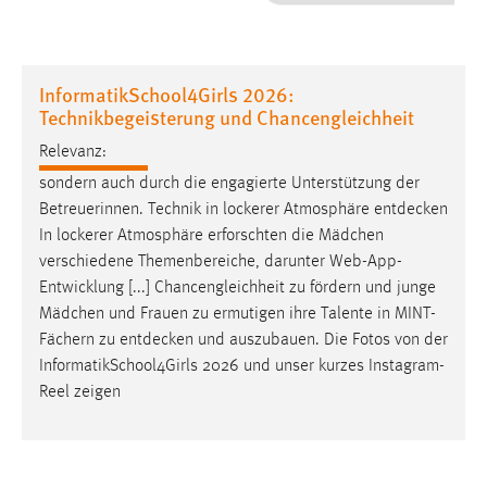
1 Jahr
Performance
InformatikSchool4Girls 2026:
Technikbegeisterung und Chancengleichheit
Name:
staticfilecache
Relevanz:
sondern auch durch die engagierte Unterstützung der
Zweck:
Betreuerinnen. Technik in lockerer Atmosphäre
entdecken
Für performante Seitenauslieferung wird in diesem Cookie
In lockerer Atmosphäre erforschten die Mädchen
gespeichert, ob man eingeloggt ist.
verschiedene Themenbereiche, darunter Web-App-
Entwicklung [...] Chancengleichheit zu fördern und junge
Sprachpräferenz
Mädchen und Frauen zu ermutigen ihre Talente in MINT-
Fächern zu
entdecken
und auszubauen. Die Fotos von der
Name:
InformatikSchool4Girls 2026 und unser kurzes Instagram-
site-language-preference
Reel zeigen
Zweck:
Das Cookie speichert die gewählte Sprache der Website.
Cookie Laufzeit: