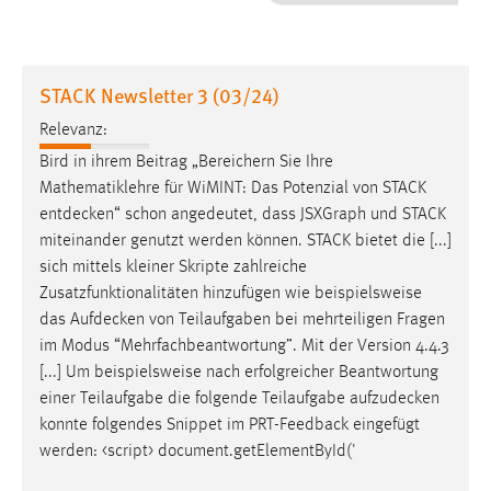
1 Jahr
Performance
STACK Newsletter 3 (03/24)
Name:
Relevanz:
staticfilecache
Bird in ihrem Beitrag „Bereichern Sie Ihre
Mathematiklehre für WiMINT: Das Potenzial von STACK
Zweck:
entdecken
“ schon angedeutet, dass JSXGraph und STACK
Für performante Seitenauslieferung wird in diesem Cookie
gespeichert, ob man eingeloggt ist.
miteinander genutzt werden können. STACK bietet die [...]
sich mittels kleiner Skripte zahlreiche
Zusatzfunktionalitäten hinzufügen wie beispielsweise
Sprachpräferenz
das
Aufdecken
von Teilaufgaben bei mehrteiligen Fragen
Name:
im Modus “Mehrfachbeantwortung”. Mit der Version 4.4.3
site-language-preference
[...] Um beispielsweise nach erfolgreicher Beantwortung
einer Teilaufgabe die folgende Teilaufgabe
aufzudecken
Zweck:
konnte folgendes Snippet im PRT-Feedback eingefügt
Das Cookie speichert die gewählte Sprache der Website.
werden: <­script> document.getElementById('
Cookie Laufzeit: