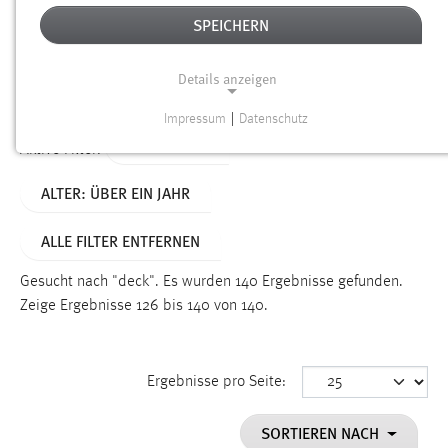
SPEICHERN
Alter
Details anzeigen
SUCHEN
Impressum
|
Datenschutz
NOTWENDIGE COOKIES
TYP: SEITEN
Aktive Filter:
Notwendige Cookies ermöglichen grundlegende
ALTER: ÜBER EIN JAHR
Funktionen und sind für die einwandfreie Funktion der
Website erforderlich.
ALLE FILTER ENTFERNEN
Einverständnis
Gesucht nach "deck".
Es wurden 140 Ergebnisse gefunden.
Name:
Zeige Ergebnisse 126 bis 140 von 140.
cookie_consent
Zweck:
Ergebnisse pro Seite:
Dieser Cookie speichert die ausgewählten Einverständnis-
Optionen des Benutzers
SORTIEREN NACH
Cookie Laufzeit: