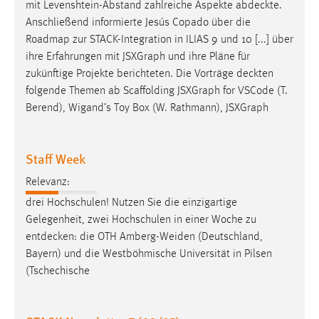
mit Levenshtein-Abstand zahlreiche Aspekte
abdeckte
.
Conversion-Tracking
Anschließend informierte Jesús Copado über die
Roadmap zur STACK-Integration in ILIAS 9 und 10 [...] über
Cookie Laufzeit:
3 Monate
ihre Erfahrungen mit JSXGraph und ihre Pläne für
zukünftige Projekte berichteten. Die Vorträge
deckten
folgende Themen ab Scaffolding JSXGraph for VSCode (T.
Facebook Pixel
Berend), Wigand’s Toy Box (W. Rathmann), JSXGraph
Name:
_fbp
Staff Week
Anbieter:
Relevanz:
Facebook
drei Hochschulen! Nutzen Sie die einzigartige
Zweck:
Gelegenheit, zwei Hochschulen in einer Woche zu
Conversion-Tracking
entdecken
: die OTH Amberg-Weiden (Deutschland,
Cookie Laufzeit:
Bayern) und die Westböhmische Universität in Pilsen
3 Monate
(Tschechische