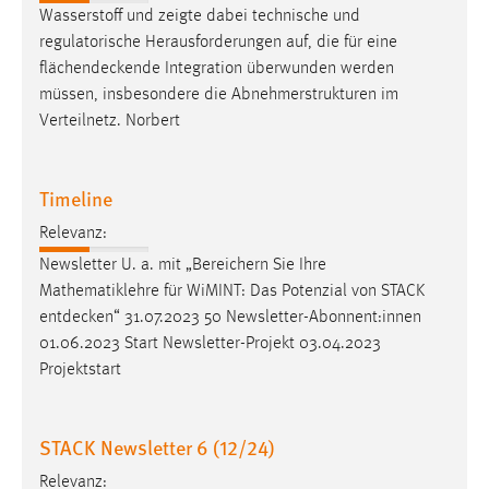
Wasserstoff und zeigte dabei technische und
Zweck:
regulatorische Herausforderungen auf, die für eine
Dieser Cookie ist notwendig um sich an der Website
einloggen zu können.
flächendeckende
Integration überwunden werden
müssen, insbesondere die Abnehmerstrukturen im
Cookie Laufzeit:
Verteilnetz. Norbert
24 Stunden
Timeline
STATISTIK
Relevanz:
Statistik Cookies erfassen Informationen anonym.
Newsletter U. a. mit „Bereichern Sie Ihre
Diese Informationen helfen uns zu verstehen, wie
Mathematiklehre für WiMINT: Das Potenzial von STACK
unsere Besucher unsere Website nutzen.
entdecken
“ 31.07.2023 50 Newsletter-Abonnent:innen
01.06.2023 Start Newsletter-Projekt 03.04.2023
Matomo
Projektstart
Name:
_pk_ref, _pk_cvar, _pk_id, _pk_ses
STACK Newsletter 6 (12/24)
Zweck:
Relevanz:
Zugriffsstatistik