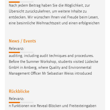
Nach jedem Beitrag haben Sie die Möglichkeit, zur
Cookie Laufzeit:
Übersicht zurückzukehren, um weitere Inhalte zu
Max. 13 Monate
entdecken
. Wir wünschen Ihnen viel Freude beim Lesen,
eine besinnliche Weihnachtszeit und einen erfolgreichen
MARKETING
News / Events
Marketing Cookies werden von Drittanbietern
verwendet, um personalisierte Werbung anzuzeigen.
Relevanz:
Sie tun dies, indem sie Besucher über Websites
auditing, including audit techniques and procedures.
hinweg verfolgen.
Before the Summer Workshop, students visited
Lüdecke
GmbH in Amberg, where Quality and Environmental
Google Ads
Management Officer Mr Sebastian Weiss introduced
Name:
_gcl_au
Rückblicke
Anbieter:
Relevanz:
Google Ireland Limited
n Funktionen wie Reveal-Blöcken und Freitexteingaben
Zweck: