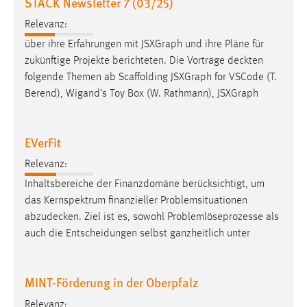
STACK Newsletter 7 (03/25)
EXTERNE MEDIEN
Relevanz:
Um Inhalte von Videoplattformen und Social Media
Plattformen anzeigen zu können, werden von diesen
über ihre Erfahrungen mit JSXGraph und ihre Pläne für
externen Medien Cookies gesetzt.
zukünftige Projekte berichteten. Die Vorträge
deckten
folgende Themen ab Scaffolding JSXGraph for VSCode (T.
YouTube
Berend), Wigand’s Toy Box (W. Rathmann), JSXGraph
Vimeo
EVerFit
Relevanz:
Inhaltsbereiche der Finanzdomäne berücksichtigt, um
das Kernspektrum finanzieller Problemsituationen
abzudecken
. Ziel ist es, sowohl Problemlöseprozesse als
auch die Entscheidungen selbst ganzheitlich unter
MINT-Förderung in der Oberpfalz
Relevanz: