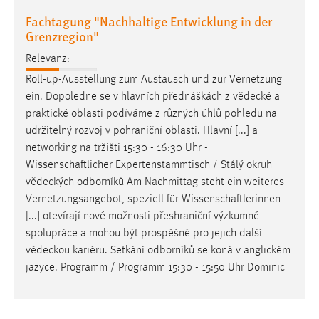
Fachtagung "Nachhaltige Entwicklung in der
Grenzregion"
Relevanz:
Roll-up-Ausstellung zum Austausch und zur Vernetzung
ein. Dopoledne se v hlavních přednáškách z
vědecké
a
praktické oblasti podíváme z různých úhlů pohledu na
udržitelný rozvoj v pohraniční oblasti. Hlavní [...] a
networking na tržišti 15:30 - 16:30 Uhr -
Wissenschaftlicher Expertenstammtisch / Stálý okruh
vědeckých
odborníků Am Nachmittag steht ein weiteres
Vernetzungsangebot, speziell für Wissenschaftlerinnen
[...] otevírají nové možnosti přeshraniční výzkumné
spolupráce a mohou být prospěšné pro jejich další
vědeckou
kariéru. Setkání odborníků se koná v anglickém
jazyce. Programm / Programm 15:30 - 15:50 Uhr Dominic