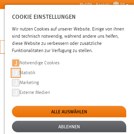
Zum Hauptinhalt springen
MyOTH
Kontakt
DE
COOKIE EINSTELLUNGEN
SUCHE
Wir nutzen Cookies auf unserer Website. Einige von ihnen
sind technisch notwendig, während andere uns helfen,
diese Website zu verbessern oder zusätzliche
JETZT BEWERBEN
Funktionalitäten zur Verfügung zu stellen.
Notwendige Cookies
SUCHE
Statistik
Marketing
FILTER
Externe Medien
Typ
ALLE AUSWÄHLEN
Erstellungsdatum
ABLEHNEN