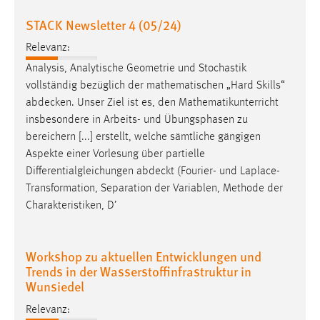
30 Tage
STACK Newsletter 4 (05/24)
Chat
Relevanz:
Analysis, Analytische Geometrie und Stochastik
Name:
vollständig bezüglich der mathematischen „Hard Skills“
MibewSessionID, MIBEW_UserID, mibew_locale, mibew-
abdecken
. Unser Ziel ist es, den Mathematikunterricht
chat-frame-style-5e9dbeb1811c0446
insbesondere in Arbeits- und Übungsphasen zu
Zweck:
bereichern [...] erstellt, welche sämtliche gängigen
Wird benötigt um die Chatfunktion nutzen zu können.
Aspekte einer Vorlesung über partielle
Differentialgleichungen
abdeckt
(Fourier- und Laplace-
Cookie Laufzeit:
Transformation, Separation der Variablen, Methode der
MibewSessionID, mibew-chat-frame-style-
5e9dbeb1811c0446 = Sitzungslaufzeit, mibew_locale = 3
Charakteristiken, D’
Jahre, MIBEW_UserID = 1 Jahr
Workshop zu aktuellen Entwicklungen und
Login
Trends in der Wasserstoffinfrastruktur in
Wunsiedel
Name:
fe_user, be_user, be_lastLoginProvider
Relevanz: