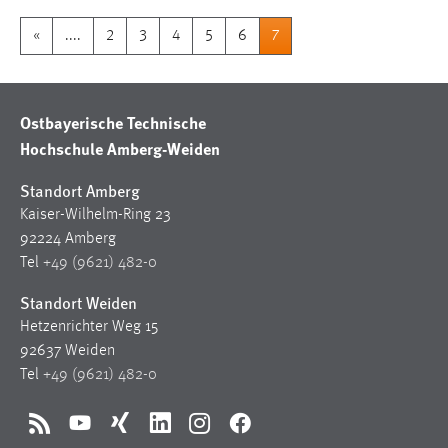
Conversion-Tracking
«
....
2
3
4
5
6
7
Cookie Laufzeit:
3 Monate
Ostbayerische Technische
Facebook Pixel
Hochschule Amberg-Weiden
Name:
Standort Amberg
_fbp
Kaiser-Wilhelm-Ring 23
Anbieter:
92224 Amberg
Facebook
Tel
+49 (9621) 482-0
Zweck:
Standort Weiden
Conversion-Tracking
Hetzenrichter Weg 15
92637 Weiden
Cookie Laufzeit:
Tel
+49 (9621) 482-0
3 Monate
RSS
YouTube
Xing
LinkedIn
Instagram
Facebook