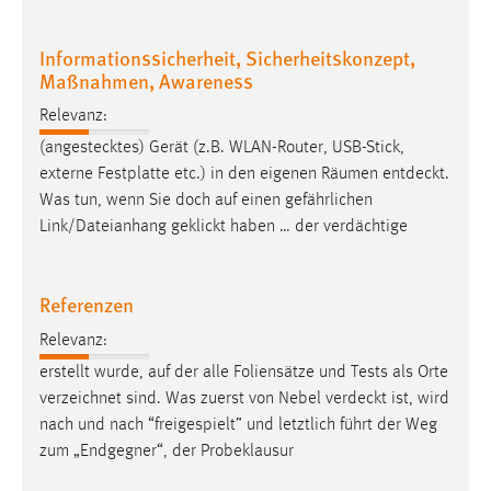
Zweck:
Dieser Cookie ist notwendig um sich an der Website
Informationssicherheit, Sicherheitskonzept,
einloggen zu können.
Maßnahmen, Awareness
Cookie Laufzeit:
Relevanz:
24 Stunden
(angestecktes) Gerät (z.B. WLAN-Router, USB-Stick,
externe Festplatte etc.) in den eigenen Räumen
entdeckt
.
Was tun, wenn Sie doch auf einen gefährlichen
STATISTIK
Link/Dateianhang geklickt haben … der verdächtige
Statistik Cookies erfassen Informationen anonym.
Diese Informationen helfen uns zu verstehen, wie
Referenzen
unsere Besucher unsere Website nutzen.
Relevanz:
Matomo
erstellt wurde, auf der alle Foliensätze und Tests als Orte
verzeichnet sind. Was zuerst von Nebel
verdeckt
ist, wird
Name:
nach und nach “freigespielt” und letztlich führt der Weg
_pk_ref, _pk_cvar, _pk_id, _pk_ses
zum „Endgegner“, der Probeklausur
Zweck:
Zugriffsstatistik