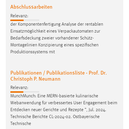
30 Tage
Abschlussarbeiten
Relevanz:
Chat
der Komponentenfertigung Analyse der rentablen
Name:
Einsatzmöglichkeit eines Verpackautomaten zur
MibewSessionID, MIBEW_UserID, mibew_locale, mibew-
Bedarfsdeckung
zweier vorhandener Schütz-
chat-frame-style-5e9dbeb1811c0446
Montagelinien Konzipierung eines spezifischen
Produktionssystems mit
Zweck:
Wird benötigt um die Chatfunktion nutzen zu können.
Cookie Laufzeit:
Publikationen / Publikationsliste - Prof. Dr.
MibewSessionID, mibew-chat-frame-style-
Christoph P. Neumann
5e9dbeb1811c0446 = Sitzungslaufzeit, mibew_locale = 3
Relevanz:
Jahre, MIBEW_UserID = 1 Jahr
MunchMunch: Eine MERN-basierte kulinarische
Webanwendung für verbessertes User Engagement beim
Login
Entdecken
neuer Gerichte und Rezepte ”, Jul. 2024.
Name:
Technische Berichte CL-2024-02. Ostbayerische
fe_user, be_user, be_lastLoginProvider
Technische