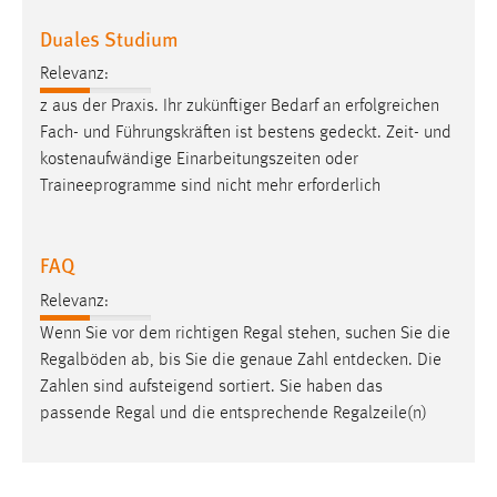
Duales Studium
Cookie Laufzeit:
Max. 13 Monate
Relevanz:
z aus der Praxis. Ihr zukünftiger Bedarf an erfolgreichen
Fach- und Führungskräften ist bestens
gedeckt
. Zeit- und
MARKETING
kostenaufwändige Einarbeitungszeiten oder
Traineeprogramme sind nicht mehr erforderlich
Marketing Cookies werden von Drittanbietern
verwendet, um personalisierte Werbung anzuzeigen.
Sie tun dies, indem sie Besucher über Websites
FAQ
hinweg verfolgen.
Relevanz:
Google Ads
Wenn Sie vor dem richtigen Regal stehen, suchen Sie die
Regalböden ab, bis Sie die genaue Zahl
entdecken
. Die
Name:
Zahlen sind aufsteigend sortiert. Sie haben das
_gcl_au
passende Regal und die entsprechende Regalzeile(n)
Anbieter:
Google Ireland Limited
Zweck: