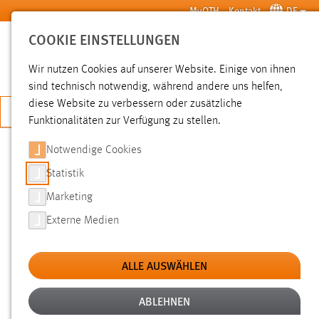
Zum Hauptinhalt springen
MyOTH
Kontakt
DE
COOKIE EINSTELLUNGEN
SUCHE
Wir nutzen Cookies auf unserer Website. Einige von ihnen
sind technisch notwendig, während andere uns helfen,
diese Website zu verbessern oder zusätzliche
JETZT BEWERBEN
Funktionalitäten zur Verfügung zu stellen.
Notwendige Cookies
SUCHE
Statistik
Marketing
FILTER
Externe Medien
Typ
ALLE AUSWÄHLEN
Erstellungsdatum
ABLEHNEN