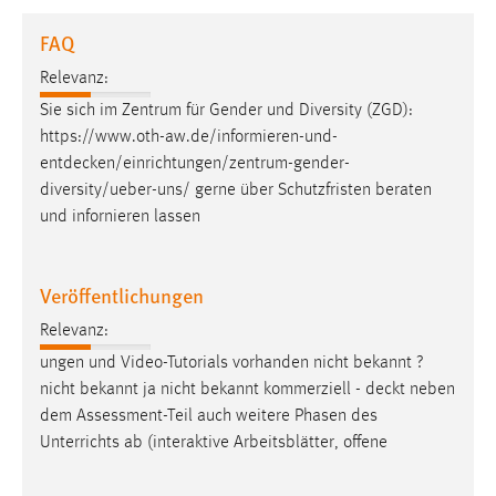
1 Jahr
FAQ
Relevanz:
Performance
Sie sich im Zentrum für Gender und Diversity (ZGD):
Name:
https://www.oth-aw.de/informieren-und-
staticfilecache
entdecken/einrichtungen/zentrum-gender-
diversity/ueber-uns
/ gerne über Schutzfristen beraten
Zweck:
und infornieren lassen
Für performante Seitenauslieferung wird in diesem Cookie
gespeichert, ob man eingeloggt ist.
Veröffentlichungen
Sprachpräferenz
Relevanz:
Name:
ungen und Video-Tutorials vorhanden nicht bekannt ?
site-language-preference
nicht bekannt ja nicht bekannt kommerziell -
deckt
neben
Zweck:
dem Assessment-Teil auch weitere Phasen des
Das Cookie speichert die gewählte Sprache der Website.
Unterrichts ab (interaktive Arbeitsblätter, offene
Cookie Laufzeit: