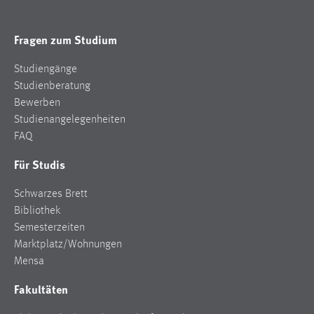
EXTERNE MEDIEN
Um Inhalte von Videoplattformen und Social Media
Fragen zum Studium
Plattformen anzeigen zu können, werden von diesen
externen Medien Cookies gesetzt.
Studiengänge
Studienberatung
YouTube
Bewerben
Studienangelegenheiten
Vimeo
FAQ
Für Studis
Schwarzes Brett
Bibliothek
Semesterzeiten
Marktplatz/Wohnungen
Mensa
Fakultäten