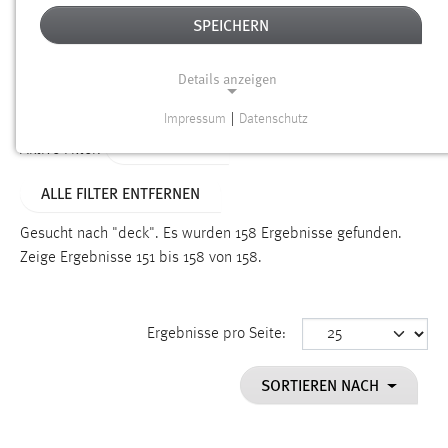
SPEICHERN
Alter
Details anzeigen
SUCHEN
Impressum
|
Datenschutz
NOTWENDIGE COOKIES
TYP: SEITEN
Aktive Filter:
Notwendige Cookies ermöglichen grundlegende
ALLE FILTER ENTFERNEN
Funktionen und sind für die einwandfreie Funktion der
Website erforderlich.
Gesucht nach "deck".
Es wurden 158 Ergebnisse gefunden.
Zeige Ergebnisse 151 bis 158 von 158.
Einverständnis
Name:
cookie_consent
Ergebnisse pro Seite:
Zweck:
SORTIEREN NACH
Dieser Cookie speichert die ausgewählten Einverständnis-
Optionen des Benutzers
Cookie Laufzeit: