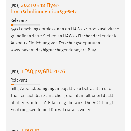
2021 05 18 Flyer-
[PDF]
Hochschulinnovationsgesetz
Relevanz:
440 Forschungs­ professuren an HAWs ‧ 1.200 zusätzliche
grundfinanzierte Stellen an HAWs ‧
Flächendeckender
KI­
Ausbau ‧ Einrichtung von Forschungsdeputaten
www.bayern.de/hightech­agenda­bayern B ay
1.FAQ psyGBU2026
[PDF]
Relevanz:
hilft, Arbeitsbedingungen objektiv zu betrachten und
Themen sichtbar zu machen, die intern oft
unentdeckt
bleiben würden. ✓ Erfahrung die wirkt Die AOK bringt
Erfahrungswerte und Know-how aus vielen
1.FAQ F3