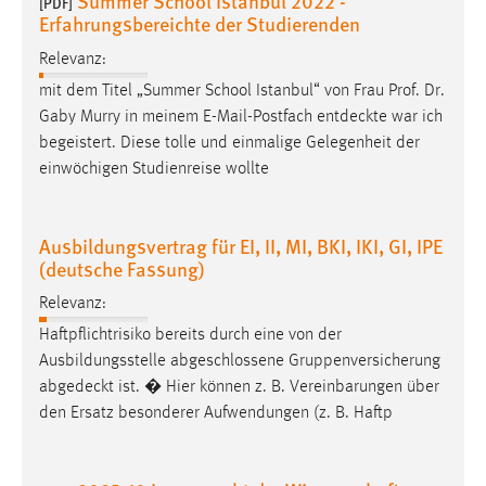
Summer School Istanbul 2022 -
[PDF]
Erfahrungsbereichte der Studierenden
Conversion-Tracking
Relevanz:
Cookie Laufzeit:
3 Monate
mit dem Titel „Summer School Istanbul“ von Frau Prof. Dr.
Gaby Murry in meinem E-Mail-Postfach
entdeckte
war ich
begeistert. Diese tolle und einmalige Gelegenheit der
Facebook Pixel
einwöchigen Studienreise wollte
Name:
_fbp
Ausbildungsvertrag für EI, II, MI, BKI, IKI, GI, IPE
Anbieter:
(deutsche Fassung)
Facebook
Relevanz:
Zweck:
Haftpflichtrisiko bereits durch eine von der
Conversion-Tracking
Ausbildungsstelle abgeschlossene Gruppenversicherung
Cookie Laufzeit:
abgedeckt
ist. � Hier können z. B. Vereinbarungen über
3 Monate
den Ersatz besonderer Aufwendungen (z. B. Haftp