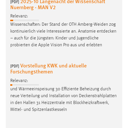
2025-10 Langenacht der Wissenschaft
[PDF]
EXTERNE MEDIEN
Nuernberg - MAN V2
Um Inhalte von Videoplattformen und Social Media
Relevanz:
Plattformen anzeigen zu können, werden von diesen
Wissenschaften: Der Stand der OTH Amberg-Weiden zog
externen Medien Cookies gesetzt.
kontinuierlich viele Interessierte an. Anatomie
entdecken
YouTube
– auch für die Jüngsten: Kinder und Jugendliche
probierten die Apple Vision Pro aus und erlebten
Vimeo
Vorstellung KWK und aktuelle
[PDF]
Forschungsthemen
Relevanz:
und Wärmeeinspeisung 30 Effiziente Beheizung durch
neue Verteilung und Installation von
Deckenstrahlplatten
in den Hallen 31 Heizzentrale mit Blockheizkraftwerk,
Mittel- und Spitzenlastkesseln