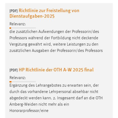
1 Jahr
Richtlinie zur Freistellung von
[PDF]
Dienstaufgaben-2025
Performance
Relevanz:
Name:
die zusätzlichen Aufwendungen der Professorin/des
staticfilecache
Professors während der Fortbildung nicht
deckende
Vergütung gewährt wird, weitere Leistungen zu den
Zweck:
zusätzlichen Ausgaben der Professorin/des Professors
Für performante Seitenauslieferung wird in diesem Cookie
gespeichert, ob man eingeloggt ist.
HP Richtlinie der OTH A-W 2025 final
[PDF]
Sprachpräferenz
Relevanz:
Name:
Ergänzung des Lehrangebotes zu erwarten sein, der
site-language-preference
durch das vorhandene Lehrpersonal absehbar nicht
Zweck:
abgedeckt
werden kann. 2. Insgesamt darf an die OTH
Das Cookie speichert die gewählte Sprache der Website.
Amberg-Weiden nicht mehr als ein
Honorarprofessor/eine
Cookie Laufzeit: