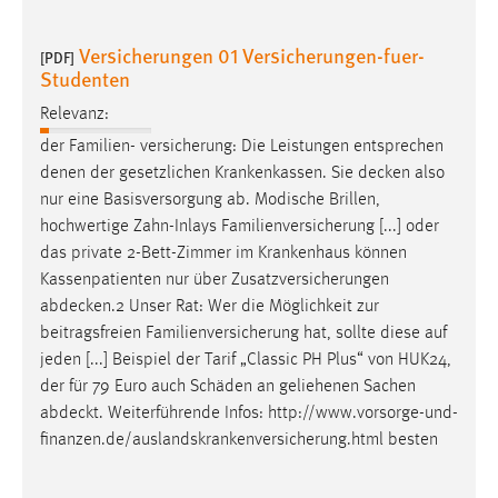
Zweck:
Dieser Cookie ist notwendig um sich an der Website
Versicherungen 01 Versicherungen-fuer-
[PDF]
einloggen zu können.
Studenten
Cookie Laufzeit:
Relevanz:
24 Stunden
der Familien- versicherung: Die Leistungen entsprechen
denen der gesetzlichen Krankenkassen. Sie
decken
also
nur eine Basisversorgung ab. Modische Brillen,
STATISTIK
hochwertige Zahn-Inlays Familienversicherung [...] oder
das private 2-Bett-Zimmer im Krankenhaus können
Statistik Cookies erfassen Informationen anonym.
Kassenpatienten nur über Zusatzversicherungen
Diese Informationen helfen uns zu verstehen, wie
abdecken.2
Unser Rat: Wer die Möglichkeit zur
unsere Besucher unsere Website nutzen.
beitragsfreien Familienversicherung hat, sollte diese auf
Matomo
jeden [...] Beispiel der Tarif „Classic PH Plus“ von HUK24,
der für 79 Euro auch Schäden an geliehenen Sachen
Name:
abdeckt
. Weiterführende Infos: http://www.vorsorge-und-
_pk_ref, _pk_cvar, _pk_id, _pk_ses
finanzen.de/auslandskrankenversicherung.html besten
Zweck:
Zugriffsstatistik