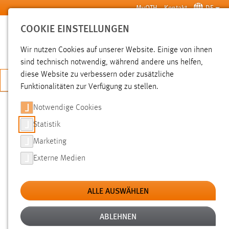
Zum Hauptinhalt springen
MyOTH
Kontakt
DE
COOKIE EINSTELLUNGEN
SUCHE
Wir nutzen Cookies auf unserer Website. Einige von ihnen
sind technisch notwendig, während andere uns helfen,
diese Website zu verbessern oder zusätzliche
JETZT BEWERBEN
Funktionalitäten zur Verfügung zu stellen.
Notwendige Cookies
SUCHE
Statistik
Marketing
FILTER
Externe Medien
Typ
ALLE AUSWÄHLEN
Erstellungsdatum
ABLEHNEN