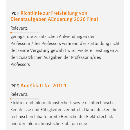
30 Tage
Richtlinie zur Freistellung von
[PDF]
Dienstaufgaben AEnderung 2026 Final
Chat
Relevanz:
Name:
geringe, die zusätzlichen Aufwendungen der
MibewSessionID, MIBEW_UserID, mibew_locale, mibew-
chat-frame-style-5e9dbeb1811c0446
Professorin/des Professors während der Fortbildung nicht
deckende
Vergütung gewährt wird, weitere Leistungen zu
Zweck:
den zusätzlichen Ausgaben der Professorin/des
Wird benötigt um die Chatfunktion nutzen zu können.
Professors
Cookie Laufzeit:
MibewSessionID, mibew-chat-frame-style-
5e9dbeb1811c0446 = Sitzungslaufzeit, mibew_locale = 3
Amtsblatt Nr. 2011-1
[PDF]
Jahre, MIBEW_UserID = 1 Jahr
Relevanz:
Elektro- und Informationstechnik sowie nichttechnische
Login
Kenntnisse und Fähigkeiten vermittelt. Dabei
decken
die
technischen Inhalte breite Bereiche der Elektrotechnik
Name:
und der Informationstechnik ab, um eine
fe_user, be_user, be_lastLoginProvider