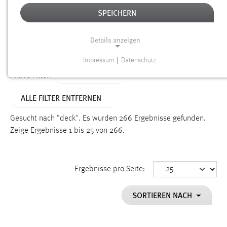
SPEICHERN
Alter
Details anzeigen
SUCHEN
Impressum
|
Datenschutz
NOTWENDIGE COOKIES
TYP: DATEIEN
Aktive Filter:
Notwendige Cookies ermöglichen grundlegende
ALLE FILTER ENTFERNEN
Funktionen und sind für die einwandfreie Funktion der
Website erforderlich.
Gesucht nach "deck".
Es wurden 266 Ergebnisse gefunden.
Zeige Ergebnisse 1 bis 25 von 266.
Einverständnis
Name:
cookie_consent
Ergebnisse pro Seite:
Zweck:
SORTIEREN NACH
Dieser Cookie speichert die ausgewählten Einverständnis-
Optionen des Benutzers
Cookie Laufzeit: