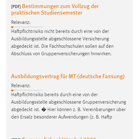
Bestimmungen zum Vollzug der
[PDF]
Cookie Laufzeit:
praktischen Studiensemester
Max. 13 Monate
Relevanz:
Haftpflichtrisiko nicht bereits durch eine von der
Ausbildungsstelle abgeschlossene Versicherung
MARKETING
abgedeckt
ist. Die Fachhochschulen sollen auf den
Marketing Cookies werden von Drittanbietern
Abschluss von Gruppenversicherungen hinwirken.
verwendet, um personalisierte Werbung anzuzeigen.
Sie tun dies, indem sie Besucher über Websites
Ausbildungsvertrag für MT (deutsche Fassung)
hinweg verfolgen.
Relevanz:
Google Ads
Haftpflichtrisiko bereits durch eine von der
Name:
Ausbildungsstelle abgeschlossene Gruppenversicherung
_gcl_au
abgedeckt
ist. � Hier können z. B. Vereinbarungen über
den Ersatz besonderer Aufwendungen (z. B. Haftp
Anbieter:
Google Ireland Limited
Zweck: