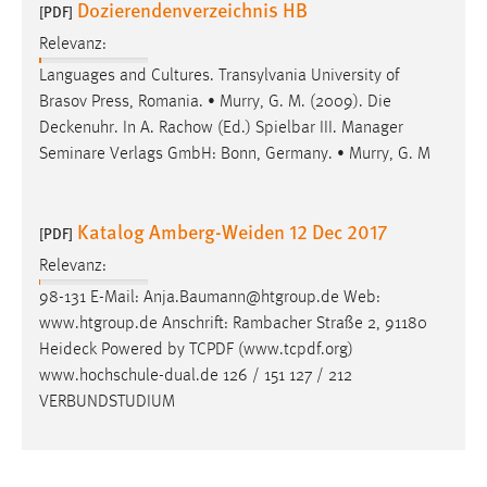
Dozierendenverzeichnis HB
[PDF]
Relevanz:
Languages and Cultures. Transylvania University of
Brasov Press, Romania. • Murry, G. M. (2009). Die
Deckenuhr
. In A. Rachow (Ed.) Spielbar III. Manager
Seminare Verlags GmbH: Bonn, Germany. • Murry, G. M
Katalog Amberg-Weiden 12 Dec 2017
[PDF]
Relevanz:
98-131 E-Mail: Anja.Baumann@htgroup.de Web:
www.htgroup.de Anschrift: Rambacher Straße 2, 91180
Heideck
Powered by TCPDF (www.tcpdf.org)
www.hochschule-dual.de 126 / 151 127 / 212
VERBUNDSTUDIUM