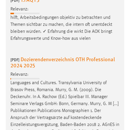
[PDF]
Relevanz:
hilft, Arbeitsbedingungen objektiv zu betrachten und
Themen sichtbar zu machen, die intern oft
unentdeckt
bleiben würden. ✓ Erfahrung die wirkt Die AOK bringt
Erfahrungswerte und Know-how aus vielen
Dozierendenverzeichnis OTH Professional
[PDF]
2024 2025
Relevanz:
Languages and Cultures. Transylvania University of
Brasov Press, Romania. Murry, G. M. (2009). Die
Deckenuhr
. In A. Rachow (Ed.) Spielbar III. Manager
Seminare Verlags GmbH: Bonn, Germany. Murry, G. M [...]
Publikationen Publications Monographien 1. Der
Anspruch der Vertragsärzte auf
kostendeckende
Einzelleistungsvergütung, Baden-Baden 2018 2. AGnES in