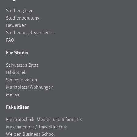
Zweck:
Studiengänge
Dieser Cookie ist notwendig um sich an der Website
Studienberatung
einloggen zu können.
Bewerben
Cookie Laufzeit:
Studienangelegenheiten
24 Stunden
FAQ
Für Studis
STATISTIK
Schwarzes Brett
Statistik Cookies erfassen Informationen anonym.
Bibliothek
Diese Informationen helfen uns zu verstehen, wie
Semesterzeiten
unsere Besucher unsere Website nutzen.
Marktplatz/Wohnungen
Mensa
Matomo
Fakultäten
Name:
_pk_ref, _pk_cvar, _pk_id, _pk_ses
Elektrotechnik, Medien und Informatik
Maschinenbau/Umwelttechnik
Zweck:
Weiden Business School
Zugriffsstatistik