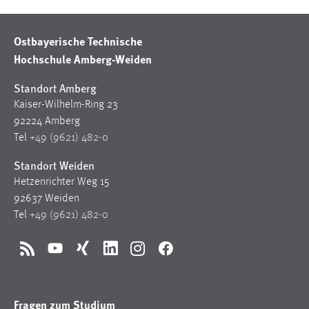
30 Tage
Ostbayerische Technische
Chat
Hochschule Amberg-Weiden
Name:
Standort Amberg
MibewSessionID, MIBEW_UserID, mibew_locale, mibew-
chat-frame-style-5e9dbeb1811c0446
Kaiser-Wilhelm-Ring 23
92224 Amberg
Zweck:
Tel
+49 (9621) 482-0
Wird benötigt um die Chatfunktion nutzen zu können.
Standort Weiden
Cookie Laufzeit:
Hetzenrichter Weg 15
MibewSessionID, mibew-chat-frame-style-
5e9dbeb1811c0446 = Sitzungslaufzeit, mibew_locale = 3
92637 Weiden
Jahre, MIBEW_UserID = 1 Jahr
Tel
+49 (9621) 482-0
Login
RSS
YouTube
Xing
LinkedIn
Instagram
Facebook
Name:
fe_user, be_user, be_lastLoginProvider
Fragen zum Studium