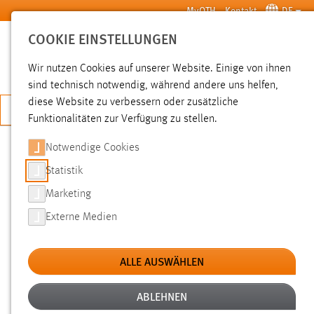
Zum Hauptinhalt springen
MyOTH
Kontakt
DE
COOKIE EINSTELLUNGEN
SUCHE
Wir nutzen Cookies auf unserer Website. Einige von ihnen
sind technisch notwendig, während andere uns helfen,
diese Website zu verbessern oder zusätzliche
JETZT BEWERBEN
Funktionalitäten zur Verfügung zu stellen.
Notwendige Cookies
SUCHE
Statistik
Marketing
FILTER
Externe Medien
Typ
ALLE AUSWÄHLEN
Erstellungsdatum
ABLEHNEN