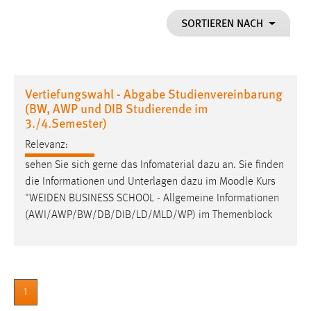
1 Jahr
SORTIEREN NACH
Performance
Name:
Vertiefungswahl - Abgabe Studienvereinbarung
staticfilecache
(BW, AWP und DIB Studierende im
3./4.Semester)
Zweck:
Für performante Seitenauslieferung wird in diesem Cookie
Relevanz:
gespeichert, ob man eingeloggt ist.
sehen Sie sich gerne das Infomaterial dazu an. Sie finden
die Informationen und Unterlagen dazu im
Moodle
Kurs
Sprachpräferenz
"WEIDEN BUSINESS SCHOOL - Allgemeine Informationen
(AWI/AWP/BW/DB/DIB/LD/MLD/WP) im Themenblock
Name:
site-language-preference
Zweck:
Das Cookie speichert die gewählte Sprache der Website.
1
Cookie Laufzeit: