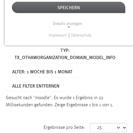
SPEICHERN
Alter
Details anzeigen
SUCHEN
Impressum
|
Datenschutz
NOTWENDIGE COOKIES
Aktive Filter:
TYP:
Notwendige Cookies ermöglichen grundlegende
TX_OTHAWORGANIZATION_DOMAIN_MODEL_INFO
Funktionen und sind für die einwandfreie Funktion der
Website erforderlich.
ALTER: 1 WOCHE BIS 1 MONAT
Einverständnis
ALLE FILTER ENTFERNEN
Name:
cookie_consent
Gesucht nach "moodle".
Es wurde 1 Ergebnis in 22
Millisekunden gefunden.
Zeige Ergebnisse 1 bis 1 von 1.
Zweck:
Dieser Cookie speichert die ausgewählten Einverständnis-
Optionen des Benutzers
Ergebnisse pro Seite:
Cookie Laufzeit: