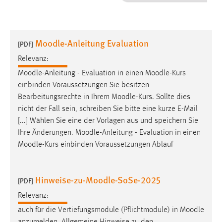
1 Jahr
Performance
Moodle-Anleitung Evaluation
[PDF]
Name:
Relevanz:
staticfilecache
Moodle
-Anleitung - Evaluation in einen
Moodle
-Kurs
einbinden Voraussetzungen Sie besitzen
Zweck:
Bearbeitungsrechte in Ihrem
Moodle
-Kurs. Sollte dies
Für performante Seitenauslieferung wird in diesem Cookie
gespeichert, ob man eingeloggt ist.
nicht der Fall sein, schreiben Sie bitte eine kurze E-Mail
[...] Wählen Sie eine der Vorlagen aus und speichern Sie
Ihre Änderungen.
Moodle
-Anleitung - Evaluation in einen
Sprachpräferenz
Moodle
-Kurs einbinden Voraussetzungen Ablauf
Name:
site-language-preference
Hinweise-zu-Moodle-SoSe-2025
[PDF]
Zweck:
Relevanz:
Das Cookie speichert die gewählte Sprache der Website.
auch für die Vertiefungsmodule (Pflichtmodule) in
Moodle
Cookie Laufzeit: