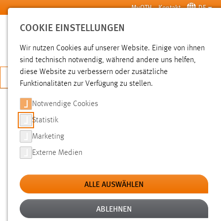
Zum Hauptinhalt springen
MyOTH
Kontakt
DE
COOKIE EINSTELLUNGEN
SUCHE
Wir nutzen Cookies auf unserer Website. Einige von ihnen
sind technisch notwendig, während andere uns helfen,
diese Website zu verbessern oder zusätzliche
JETZT BEWERBEN
Funktionalitäten zur Verfügung zu stellen.
Notwendige Cookies
SUCHE
Statistik
Marketing
FILTER
Externe Medien
Typ
ALLE AUSWÄHLEN
Erstellungsdatum
ABLEHNEN