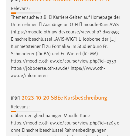
Relevanz:
Themensuche: z.B.  Karriere-Seiten auf Homepage der
Unternehmen  Aushänge an OTH 
moodle
-Kurs AViS
(https://
moodle
.oth-aw.de/course/view.php?id=2359;
Einschreibeschlüssel „AViS-WIG“)  Jobbörse der [...]
Kummetsteiner  zu Formalia: im Studienbüro Fr.
Schmaderer (für BA) und Fr. Winterl (für MA)
https://
moodle
.oth-aw.de/course/view.php?id=2359
https://jobboerse.oth-aw.de/ https://www.oth-
aw.de/informieren
2023-10-20 SBEe Kursbeschreibung
[PDF]
Relevanz:
o über den gleichnamigen
Moodle
-Kurs:
https://
moodle
.oth-aw.de/course/view.php?id=1265 o
ohne Einschreibeschlüssel Rahmenbedingungen