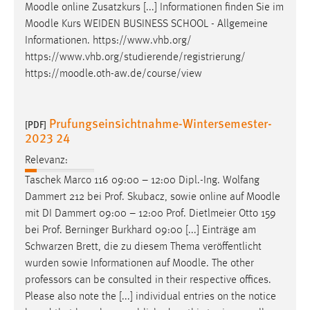
Moodle
online Zusatzkurs [...] Informationen finden Sie im
Moodle
Kurs WEIDEN BUSINESS SCHOOL - Allgemeine
Informationen. https://www.vhb.org/
https://www.vhb.org/studierende/registrierung/
https://
moodle
.oth-aw.de/course/view
Prufungseinsichtnahme-Wintersemester-
[PDF]
2023 24
Relevanz:
Taschek Marco 116 09:00 – 12:00 Dipl.-Ing. Wolfang
Dammert 212 bei Prof. Skubacz, sowie online auf
Moodle
mit DI Dammert 09:00 – 12:00 Prof. Dietlmeier Otto 159
bei Prof. Berninger Burkhard 09:00 [...] Einträge am
Schwarzen Brett, die zu diesem Thema veröffentlicht
wurden sowie Informationen auf
Moodle
. The other
professors can be consulted in their respective offices.
Please also note the [...] individual entries on the notice