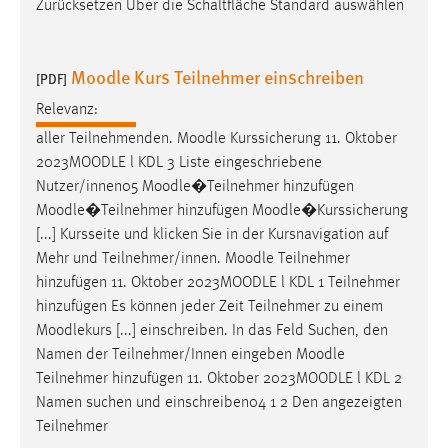
Zurücksetzen Über die Schaltfläche Standard auswählen
Moodle Kurs Teilnehmer einschreiben
[PDF]
Relevanz:
aller Teilnehmenden.
Moodle
Kurssicherung 11. Oktober
2023
MOODLE
l KDL 3 Liste eingeschriebene
Nutzer/innen05
Moodle
�Teilnehmer hinzufügen
Moodle
�Teilnehmer hinzufügen
Moodle
�Kurssicherung
[...] Kursseite und klicken Sie in der Kursnavigation auf
Mehr und Teilnehmer/innen.
Moodle
Teilnehmer
hinzufügen 11. Oktober 2023
MOODLE
l KDL 1 Teilnehmer
hinzufügen Es können jeder Zeit Teilnehmer zu einem
Moodlekurs [...] einschreiben. In das Feld Suchen, den
Namen der Teilnehmer/Innen eingeben
Moodle
Teilnehmer hinzufügen 11. Oktober 2023
MOODLE
l KDL 2
Namen suchen und einschreiben04 1 2 Den angezeigten
Teilnehmer