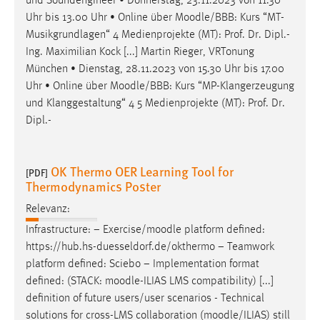
und Soundengineer • Donnerstag, 23.11.2023 von 11.30
Uhr bis 13.00 Uhr • Online über
Moodle
/BBB: Kurs “MT-
Musikgrundlagen“ 4 Medienprojekte (MT): Prof. Dr. Dipl.-
Ing. Maximilian Kock [...] Martin Rieger, VRTonung
München • Dienstag, 28.11.2023 von 15.30 Uhr bis 17.00
Uhr • Online über
Moodle
/BBB: Kurs “MP-Klangerzeugung
und Klanggestaltung“ 4 5 Medienprojekte (MT): Prof. Dr.
Dipl.-
OK Thermo OER Learning Tool for
[PDF]
Thermodynamics Poster
Relevanz:
Infrastructure: − Exercise/
moodle
platform defined:
https://hub.hs-duesseldorf.de/okthermo − Teamwork
platform defined: Sciebo − Implementation format
defined: (STACK:
moodle
-ILIAS LMS compatibility) [...]
definition of future users/user scenarios - Technical
solutions for cross-LMS collaboration (
moodle
/ILIAS) still