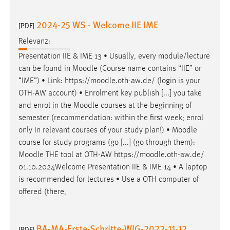
2024-25 WS - Welcome IIE IME
[PDF]
Relevanz:
Presentation IIE & IME 13 • Usually, every module/lecture
can be found in
Moodle
(Course name contains “IIE” or
“IME”) • Link: https://
moodle
.oth-aw.de/ (login is your
OTH-AW account) • Enrolment key publish [...] you take
and enrol in the
Moodle
courses at the beginning of
semester (recommendation: within the first week; enrol
only In relevant courses of your study plan!) •
Moodle
course for study programs (go [...] (go through them):
Moodle
THE tool at OTH-AW https://
moodle
.oth-aw.de/
01.10.2024Welcome Presentation IIE & IME 14 • A laptop
is recommended for lectures • Use a OTH computer of
offered (there,
BA-MA-Erste-Schritte-WIG-2022-11-12
[PDF]