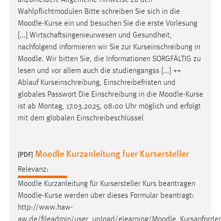
anzumelden. Allgemeine Hinweise zu den
30 Tage
Wahlpflichtmodulen Bitte schreiben Sie sich in die
Moodle
-Kurse ein und besuchen Sie die erste Vorlesung
Chat
[...] Wirtschaftsingenieurwesen und Gesundheit,
nachfolgend informieren wir Sie zur Kurseinschreibung in
Name:
Moodle
. Wir bitten Sie, die Informationen SORGFÄLTIG zu
MibewSessionID, MIBEW_UserID, mibew_locale, mibew-
lesen und vor allem auch die studiengangss [...] ++
chat-frame-style-5e9dbeb1811c0446
Ablauf Kurseinschreibung, Einschreibefristen und
Zweck:
globales Passwort Die Einschreibung in die
Moodle
-Kurse
Wird benötigt um die Chatfunktion nutzen zu können.
ist ab Montag, 17.03.2025, 08:00 Uhr möglich und erfolgt
mit dem globalen Einschreibeschlüssel
Cookie Laufzeit:
MibewSessionID, mibew-chat-frame-style-
5e9dbeb1811c0446 = Sitzungslaufzeit, mibew_locale = 3
Moodle Kurzanleitung fuer Kursersteller
Jahre, MIBEW_UserID = 1 Jahr
[PDF]
Relevanz:
Login
Moodle
Kurzanleitung für Kursersteller Kurs beantragen
Moodle
-Kurse werden über dieses Formular beantragt:
Name:
http://www.haw-
fe_user, be_user, be_lastLoginProvider
aw.de/fileadmin/user_upload/elearning/
Moodle
_Kursanforde