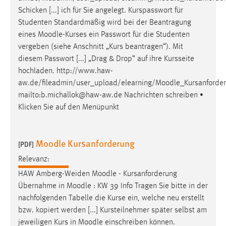
Zweck:
Schicken [...] ich für Sie angelegt. Kurspasswort für
Dieser Cookie ist notwendig um sich an der Website
Studenten Standardmäßig wird bei der Beantragung
einloggen zu können.
eines
Moodle
-Kurses ein Passwort für die Studenten
vergeben (siehe Anschnitt „Kurs beantragen“). Mit
Cookie Laufzeit:
diesem Passwort [...] „Drag & Drop“ auf ihre Kursseite
24 Stunden
hochladen. http://www.haw-
aw.de/fileadmin/user_upload/elearning/
Moodle
_Kursanforde
mailto:b.michallok@haw-aw.de Nachrichten schreiben •
STATISTIK
Klicken Sie auf den Menüpunkt
Statistik Cookies erfassen Informationen anonym.
Diese Informationen helfen uns zu verstehen, wie
unsere Besucher unsere Website nutzen.
Moodle Kursanforderung
[PDF]
Relevanz:
Matomo
HAW Amberg-Weiden
Moodle
- Kursanforderung
Name:
Übernahme in
Moodle
: KW 39 Info Tragen Sie bitte in der
_pk_ref, _pk_cvar, _pk_id, _pk_ses
nachfolgenden Tabelle die Kurse ein, welche neu erstellt
bzw. kopiert werden [...] Kursteilnehmer später selbst am
Zweck:
jeweiligen Kurs in
Moodle
einschreiben können.
Zugriffsstatistik