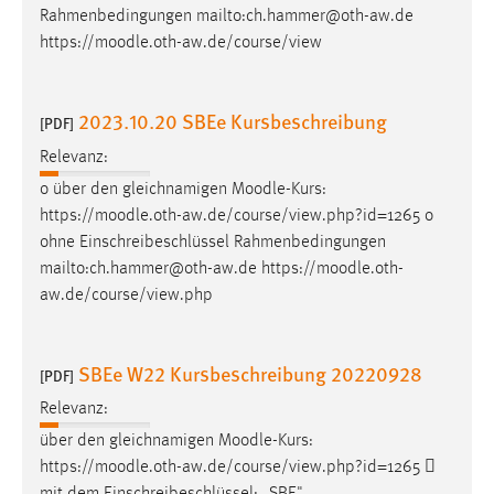
Rahmenbedingungen mailto:ch.hammer@oth-aw.de
https://
moodle
.oth-aw.de/course/view
2023.10.20 SBEe Kursbeschreibung
[PDF]
Relevanz:
o über den gleichnamigen
Moodle
-Kurs:
https://
moodle
.oth-aw.de/course/view.php?id=1265 o
ohne Einschreibeschlüssel Rahmenbedingungen
mailto:ch.hammer@oth-aw.de https://
moodle
.oth-
aw.de/course/view.php
SBEe W22 Kursbeschreibung 20220928
[PDF]
Relevanz:
über den gleichnamigen
Moodle
-Kurs:
https://
moodle
.oth-aw.de/course/view.php?id=1265 
mit dem Einschreibeschlüssel: „SBE"