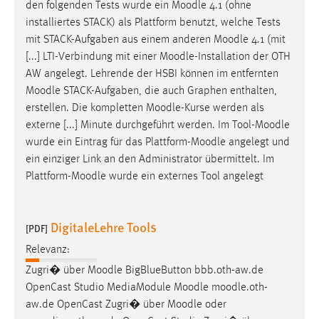
den folgenden Tests wurde ein
Moodle
4.1 (ohne
installiertes STACK) als Plattform benutzt, welche Tests
mit STACK-Aufgaben aus einem anderen
Moodle
4.1 (mit
[...] LTI-Verbindung mit einer
Moodle
-Installation der OTH
AW angelegt. Lehrende der HSBI können im entfernten
Moodle
STACK-Aufgaben, die auch Graphen enthalten,
erstellen. Die kompletten
Moodle
-Kurse werden als
externe [...] Minute durchgeführt werden. Im Tool-
Moodle
wurde ein Eintrag für das Plattform-
Moodle
angelegt und
ein einziger Link an den Administrator übermittelt. Im
Plattform-
Moodle
wurde ein externes Tool angelegt
DigitaleLehre Tools
[PDF]
Relevanz:
Zugri� über
Moodle
BigBlueButton bbb.oth-aw.de
OpenCast Studio MediaModule
Moodle
moodle
.oth-
aw.de OpenCast Zugri� über
Moodle
oder