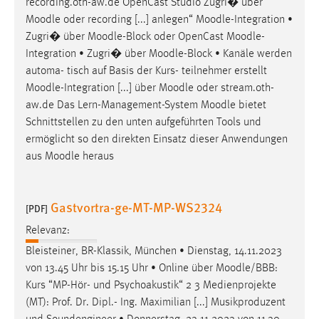
recording.oth-aw.de OpenCast Studio Zugri� über
Moodle
oder recording [...] anlegen“
Moodle
-Integration •
Zugri� über
Moodle
-Block oder OpenCast
Moodle
-
Integration • Zugri� über
Moodle
-Block • Kanäle werden
automa- tisch auf Basis der Kurs- teilnehmer erstellt
Moodle
-Integration [...] über
Moodle
oder stream.oth-
aw.de Das Lern-Management-System
Moodle
bietet
Schnittstellen zu den unten aufgeführten Tools und
ermöglicht so den direkten Einsatz dieser Anwendungen
aus
Moodle
heraus
Gastvortra-ge-MT-MP-WS2324
[PDF]
Relevanz:
Bleisteiner, BR-Klassik, München • Dienstag, 14.11.2023
von 13.45 Uhr bis 15.15 Uhr • Online über
Moodle
/BBB:
Kurs “MP-Hör- und Psychoakustik“ 2 3 Medienprojekte
(MT): Prof. Dr. Dipl.- Ing. Maximilian [...] Musikproduzent