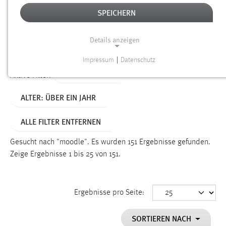
SPEICHERN
Alter
Details anzeigen
SUCHEN
Impressum
|
Datenschutz
NOTWENDIGE COOKIES
TYP: DATEIEN
Aktive Filter:
Notwendige Cookies ermöglichen grundlegende
ALTER: ÜBER EIN JAHR
Funktionen und sind für die einwandfreie Funktion der
Website erforderlich.
ALLE FILTER ENTFERNEN
Einverständnis
Gesucht nach "moodle".
Es wurden 151 Ergebnisse gefunden.
Name:
Zeige Ergebnisse 1 bis 25 von 151.
cookie_consent
Zweck:
Ergebnisse pro Seite:
Dieser Cookie speichert die ausgewählten Einverständnis-
Optionen des Benutzers
SORTIEREN NACH
Cookie Laufzeit: