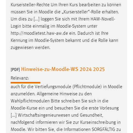
Kursersteller-Rechte Um Ihren Kurs bearbeiten zu können
Cookie Laufzeit:
müssen Sie in
Moodle
die „Kursersteller“-Rolle erhalten.
Max. 13 Monate
Um dies zu [...] loggen Sie sich mit Ihrem HAW-Novell-
Login bitte einmalig im
Moodle
-System unter
http://moodletest.haw-aw.de ein. Dadurch ist Ihre
MARKETING
Kennung im
Moodle
-System bekannt und die Rolle kann
zugewiesen werden.
Marketing Cookies werden von Drittanbietern
verwendet, um personalisierte Werbung anzuzeigen.
Sie tun dies, indem sie Besucher über Websites
Hinweise-zu-Moodle-WS 2024 2025
[PDF]
hinweg verfolgen.
Relevanz:
Google Ads
auch für die Vertiefungsmodule (Pflichtmodule) in
Moodle
anzumelden. Allgemeine Hinweise zu den
Name:
Wahlpflichtmodulen Bitte schreiben Sie sich in die
_gcl_au
Moodle
-Kurse ein und besuchen Sie die erste Vorlesung
Anbieter:
[...] Wirtschaftsingenieurwesen und Gesundheit,
Google Ireland Limited
nachfolgend informieren wir Sie zur Kurseinschreibung in
Moodle
. Wir bitten Sie, die Informationen SORGFÄLTIG zu
Zweck: