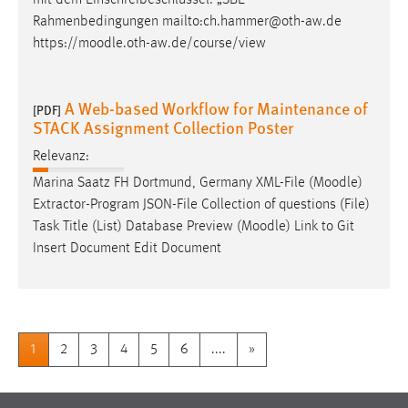
Rahmenbedingungen mailto:ch.hammer@oth-aw.de
https://
moodle
.oth-aw.de/course/view
A Web-based Workflow for Maintenance of
[PDF]
STACK Assignment Collection Poster
Relevanz:
Marina Saatz FH Dortmund, Germany XML-File (
Moodle
)
Extractor-Program JSON-File Collection of questions (File)
Task Title (List) Database Preview (
Moodle
) Link to Git
Insert Document Edit Document
1
2
3
4
5
6
....
»