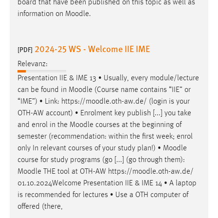
board that have been published on this topic as well as
information on
Moodle
.
2024-25 WS - Welcome IIE IME
[PDF]
Relevanz:
Presentation IIE & IME 13 • Usually, every module/lecture
can be found in
Moodle
(Course name contains “IIE” or
“IME”) • Link: https://
moodle
.oth-aw.de/ (login is your
OTH-AW account) • Enrolment key publish [...] you take
and enrol in the
Moodle
courses at the beginning of
semester (recommendation: within the first week; enrol
only In relevant courses of your study plan!) •
Moodle
course for study programs (go [...] (go through them):
Moodle
THE tool at OTH-AW https://
moodle
.oth-aw.de/
01.10.2024Welcome Presentation IIE & IME 14 • A laptop
is recommended for lectures • Use a OTH computer of
offered (there,