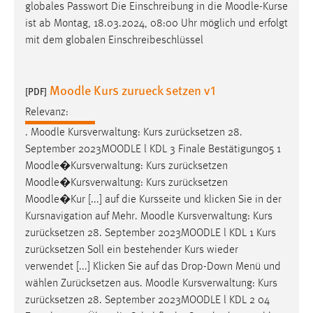
EXTERNE MEDIEN
globales Passwort Die Einschreibung in die
Moodle
-Kurse
ist ab Montag, 18.03.2024, 08:00 Uhr möglich und erfolgt
Um Inhalte von Videoplattformen und Social Media
mit dem globalen Einschreibeschlüssel
Plattformen anzeigen zu können, werden von diesen
externen Medien Cookies gesetzt.
Moodle Kurs zurueck setzen v1
[PDF]
YouTube
Relevanz:
.
Moodle
Kursverwaltung: Kurs zurücksetzen 28.
Vimeo
September 2023
MOODLE
l KDL 3 Finale Bestätigung05 1
Moodle
�Kursverwaltung: Kurs zurücksetzen
Moodle
�Kursverwaltung: Kurs zurücksetzen
Moodle
�Kur [...] auf die Kursseite und klicken Sie in der
Kursnavigation auf Mehr.
Moodle
Kursverwaltung: Kurs
zurücksetzen 28. September 2023
MOODLE
l KDL 1 Kurs
zurücksetzen Soll ein bestehender Kurs wieder
verwendet [...] Klicken Sie auf das Drop-Down Menü und
wählen Zurücksetzen aus.
Moodle
Kursverwaltung: Kurs
zurücksetzen 28. September 2023
MOODLE
l KDL 2 04