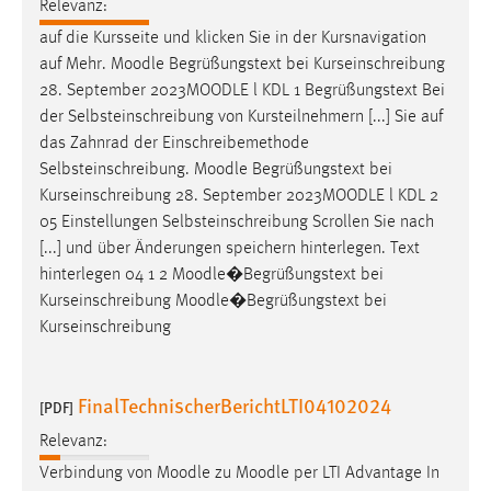
Relevanz:
auf die Kursseite und klicken Sie in der Kursnavigation
auf Mehr.
Moodle
Begrüßungstext bei Kurseinschreibung
28. September 2023
MOODLE
l KDL 1 Begrüßungstext Bei
der Selbsteinschreibung von Kursteilnehmern [...] Sie auf
das Zahnrad der Einschreibemethode
Selbsteinschreibung.
Moodle
Begrüßungstext bei
Kurseinschreibung 28. September 2023
MOODLE
l KDL 2
05 Einstellungen Selbsteinschreibung Scrollen Sie nach
[...] und über Änderungen speichern hinterlegen. Text
hinterlegen 04 1 2
Moodle
�Begrüßungstext bei
Kurseinschreibung
Moodle
�Begrüßungstext bei
Kurseinschreibung
FinalTechnischerBerichtLTI04102024
[PDF]
Relevanz:
Verbindung von
Moodle
zu
Moodle
per LTI Advantage In