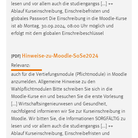
lesen und vor allem auch die studiengangss [...] ++
Conversion-Tracking
Ablauf Kurseinschreibung, Einschreibefristen und
Cookie Laufzeit:
globales Passwort Die Einschreibung in die
Moodle
-Kurse
3 Monate
ist ab Montag, 30.09.2024, 08:00 Uhr möglich und
erfolgt mit dem globalen Einschreibeschlüssel
Facebook Pixel
Hinweise-zu-Moodle-SoSe2024
Name:
[PDF]
_fbp
Relevanz:
Anbieter:
auch für die Vertiefungsmodule (Pflichtmodule) in
Moodle
Facebook
anzumelden. Allgemeine Hinweise zu den
Wahlpflichtmodulen Bitte schreiben Sie sich in die
Zweck:
Moodle
-Kurse ein und besuchen Sie die erste Vorlesung
Conversion-Tracking
[...] Wirtschaftsingenieurwesen und Gesundheit,
Cookie Laufzeit:
nachfolgend informieren wir Sie zur Kurseinschreibung in
3 Monate
Moodle
. Wir bitten Sie, die Informationen SORGFÄLTIG zu
lesen und vor allem auch die studiengangss [...] ++
Ablauf Kurseinschreibung, Einschreibefristen und